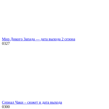
Мир Дикого Запада — дата выхода 2 сезона
0
327
Сериал Чаки – сюжет и дата выхода
0
300