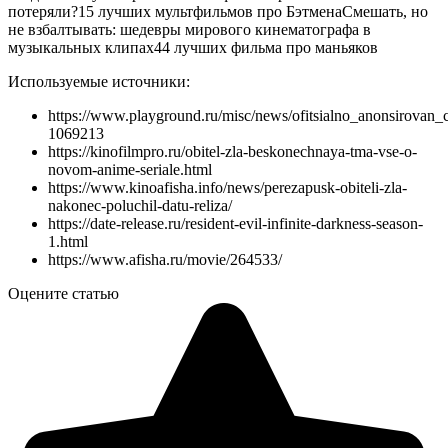
потеряли?15 лучших мультфильмов про БэтменаСмешать, но
не взбалтывать: шедевры мирового кинематографа в
музыкальных клипах44 лучших фильма про маньяков
Используемые источники:
https://www.playground.ru/misc/news/ofitsialno_anonsirovan_cg
1069213
https://kinofilmpro.ru/obitel-zla-beskonechnaya-tma-vse-o-
novom-anime-seriale.html
https://www.kinoafisha.info/news/perezapusk-obiteli-zla-
nakonec-poluchil-datu-reliza/
https://date-release.ru/resident-evil-infinite-darkness-season-
1.html
https://www.afisha.ru/movie/264533/
Оцените статью