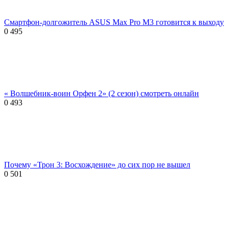
Смартфон-долгожитель ASUS Max Pro M3 готовится к выходу
0
495
« Волшебник-воин Орфен 2» (2 сезон) смотреть онлайн
0
493
Почему «Трон 3: Восхождение» до сих пор не вышел
0
501