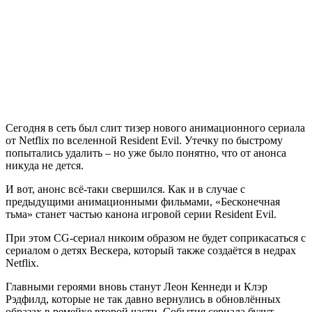
Сегодня в сеть был слит тизер нового анимационного сериала
от Netflix по вселенной Resident Evil. Утечку по быстрому
попытались удалить – но уже было понятно, что от анонса
никуда не дется.
И вот, анонс всё-таки свершился. Как и в случае с
предыдущими анимационными фильмами, «Бесконечная
тьма» станет частью канона игровой серии Resident Evil.
При этом CG-сериал никоим образом не будет соприкасаться с
сериалом о детях Вескера, который также создаётся в недрах
Netflix.
Главными героями вновь станут Леон Кеннеди и Клэр
Рэдфилд, которые не так давно вернулись в обновлённых
образах в ремейке второй части. События сериала будут