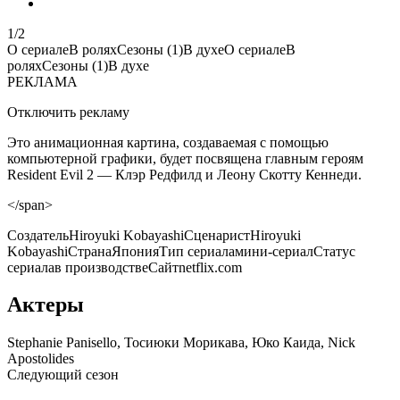
1/2
О сериале
В ролях
Сезоны
(1)
В духе
О сериале
В
ролях
Сезоны
(1)
В духе
РЕКЛАМА
Отключить рекламу
Это анимационная картина, создаваемая с помощью
компьютерной графики, будет посвящена главным героям
Resident Evil 2 — Клэр Редфилд и Леону Скотту Кеннеди.
</span>
CоздательHiroyuki KobayashiСценаристHiroyuki
KobayashiСтранаЯпонияТип сериаламини-сериалСтатус
сериалав производствеСайтnetflix.com
Актеры
Stephanie Panisello, Тосиюки Морикава, Юко Каида, Nick
Apostolides
Следующий сезон