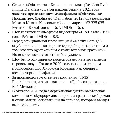
Сериал «Обитель зла: Бесконечная тьма» (Resident Evil:
Infinite Darkness) с датой выхода серий в 2021 году
является продолжением мультфильма «Обитель зла:
Проклятие», (Biohazard: Damnation) 2012 года режиссера
Макото Камия. Кассовые сборы в мире — $2 325 035.
Рейтинг: КиноПоиск — 6.7, IMDb — 6.5.
Шоу является спин-оффом видеоигры «Bio Hazard» 1996
года. Рейтинг IMDb — 8.9.
Перед официальной презентацией «Netflix Portugal»
опубликовали в Твиттере тизер-трейлер с заявлением о
том, что это будет «фильм с компьютерной графикой».
Но вскоре после этого твит был удален.
Шоу было официально анонсировано на виртуальном
игровом шоу в Токио в 2020 году исполнительным
продюсером шоу Хироюки Кобаяши как сериал с
компьютерной графикой.
За производством отвечает компания «TMS
Entertainment», а за анимацию — «Quebico» во главе с
Кей Миямото.
В октябре 2020 года американская дистрибьюторская
компания «Tokyopop» анонсировала графический роман
в стиле манги, основанный на сериале, который выйдет
вместе с аниме.