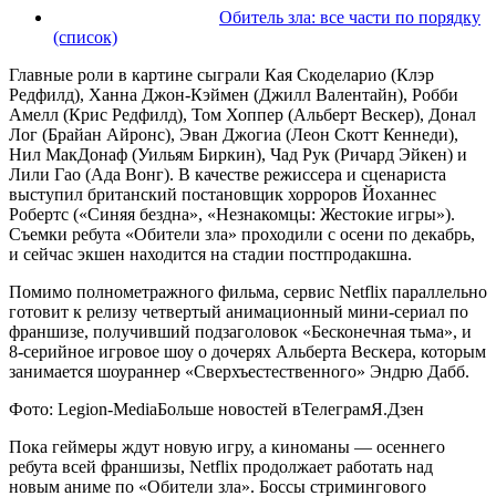
Обитель зла: все части по порядку
(список)
Главные роли в картине сыграли Кая Скоделарио (Клэр
Редфилд), Ханна Джон-Кэймен (Джилл Валентайн), Робби
Амелл (Крис Редфилд), Том Хоппер (Альберт Вескер), Донал
Лог (Брайан Айронс), Эван Джогиа (Леон Скотт Кеннеди),
Нил МакДонаф (Уильям Биркин), Чад Рук (Ричард Эйкен) и
Лили Гао (Ада Вонг). В качестве режиссера и сценариста
выступил британский постановщик хорроров Йоханнес
Робертс («Синяя бездна», «Незнакомцы: Жестокие игры»).
Съемки ребута «Обители зла» проходили с осени по декабрь,
и сейчас экшен находится на стадии постпродакшна.
Помимо полнометражного фильма, сервис Netflix параллельно
готовит к релизу четвертый анимационный мини-сериал по
франшизе, получивший подзаголовок «Бесконечная тьма», и
8-серийное игровое шоу о дочерях Альберта Вескера, которым
занимается шоураннер «Сверхъестественного» Эндрю Дабб.
Фото: Legion-Media
Больше новостей в
Телеграм
Я.Дзен
Пока геймеры ждут новую игру, а киноманы — осеннего
ребута всей франшизы, Netflix продолжает работать над
новым аниме по «Обители зла». Боссы стримингового