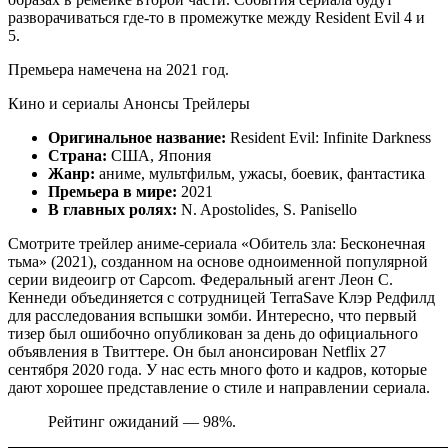
разворачиваться где-то в промежутке между Resident Evil 4 и
5.
Премьера намечена на 2021 год.
Кино и сериалы Анонсы Трейлеры
Оригинальное название:
Resident Evil: Infinite Darkness
Страна:
США, Япония
Жанр:
аниме, мультфильм, ужасы, боевик, фантастика
Премьера в мире:
2021
В главных ролях:
N. Apostolides, S. Panisello
Смотрите трейлер аниме-сериала «Обитель зла: Бесконечная
тьма» (2021), созданном на основе одноименной популярной
серии видеоигр от Capcom. Федеральный агент Леон С.
Кеннеди объединяется с сотрудницей TerraSave Клэр Редфилд
для расследования вспышки зомби. Интересно, что первый
тизер был ошибочно опубликован за день до официального
объявления в Твиттере. Он был анонсирован Netflix 27
сентября 2020 года. У нас есть много фото и кадров, которые
дают хорошее представление о стиле и направлении сериала.
Рейтинг ожиданий — 98%.