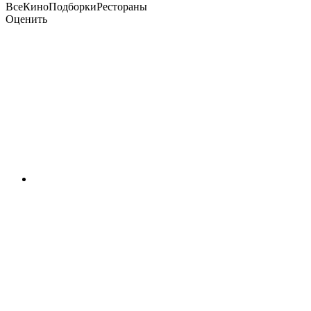
ВсеКиноПодборкиРестораны
Оценить