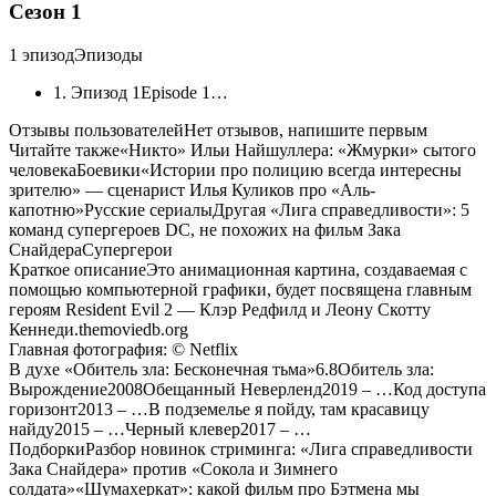
Сезон 1
1 эпизодЭпизоды
1. Эпизод 1Episode 1
…
Отзывы пользователейНет отзывов, напишите первым
Читайте также«Никто» Ильи Найшуллера: «Жмурки» сытого
человекаБоевики«Истории про полицию всегда интересны
зрителю» — сценарист Илья Куликов про «Аль-
капотню»Русские сериалыДругая «Лига справедливости»: 5
команд супергероев DC, не похожих на фильм Зака
СнайдераСупергерои
Краткое описаниеЭто анимационная картина, создаваемая с
помощью компьютерной графики, будет посвящена главным
героям Resident Evil 2 — Клэр Редфилд и Леону Скотту
Кеннеди.themoviedb.org
Главная фотография: © Netflix
В духе «Обитель зла: Бесконечная тьма»6.8Обитель зла:
Вырождение2008Обещанный Неверленд2019 – …Код доступа
горизонт2013 – …В подземелье я пойду, там красавицу
найду2015 – …Черный клевер2017 – …
ПодборкиРазбор новинок стриминга: «Лига справедливости
Зака Снайдера» против «Сокола и Зимнего
солдата»«Шумахеркат»: какой фильм про Бэтмена мы