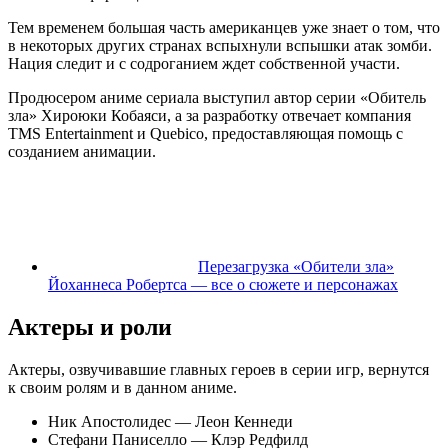
Тем временем большая часть американцев уже знает о том, что
в некоторых других странах вспыхнули вспышки атак зомби.
Нация следит и с содроганием ждет собственной участи.
Продюсером аниме сериала выступил автор серии «Обитель
зла» Хироюки Кобаяси, а за разработку отвечает компания
TMS Entertainment и Quebico, предоставляющая помощь с
созданием анимации.
Перезагрузка «Обители зла»
Йоханнеса Робертса — все о сюжете и персонажах
Актеры и роли
Актеры, озвучивавшие главных героев в серии игр, вернутся
к своим ролям и в данном аниме.
Ник Апостолидес — Леон Кеннеди
Стефани Паниселло — Клэр Редфилд