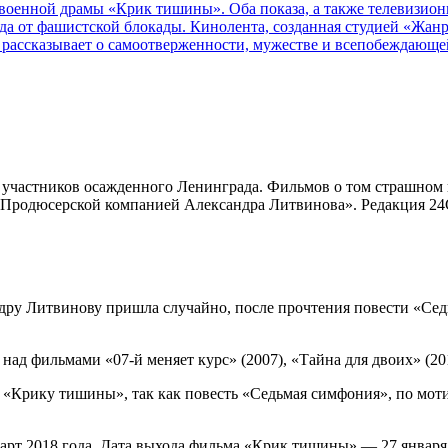
 военной драмы «Крик тишины». Оба показа, а также телевизион
да от фашистской блокады. Кинолента, созданная студией «Жан
, рассказывает о самоотверженности, мужестве и всепобеждающе
 участников осажденного Ленинграда. Фильмов о том страшном в
родюсерской компанией Александра Литвинова». Редакция 24СМ
дру Литвинову пришла случайно, после прочтения повести «Се
ад фильмами «07-й меняет курс» (2007), «Тайна для двоих» (201
к «Крику тишины», так как повесть «Седьмая симфония», по мот
арт 2018 года. Дата выхода фильма «Крик тишины» — 27 января 