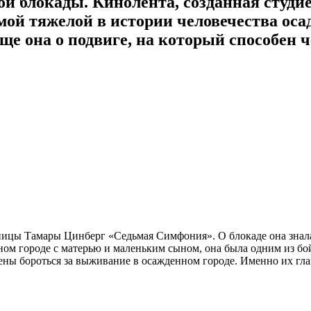
й блокады. Кинолента, созданная студ
мой тяжелой в истории человечества оса
е она о подвиге, на который способен че
ницы Тамары Цинберг «Седьмая Симфония». О блокаде она знала
дном городе с матерью и маленьким сыном, она была одним из б
ены бороться за выживание в осажденном городе. Именно их гл