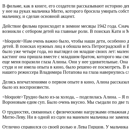
В фильме, как в книге, его создатели рассказывают историю де
у нее на руках мальчика Митю, которого бросила умирать соб
мальчику, и сделан основной акцент.
Действие фильма происходит в зимние месяцы 1942 года. Снача
возникли с отбором детей на главные роли. В поисках Кати и
<bloquote>Нам очень важно было, чтобы наши дети, особенно де
детей. В поисках нужных лиц я обошла весь Петроградский и 
было уже четыре года, но выглядел он младше своих лет: мале
кастинг она пришла вместе с младшим братом, которого мы смот
еще меня поразили глаза Алины. Они у нее удивительные. Она
студи и не имела опыта в кино, было решено ее посмотреть. В и
нашего режиссера Владимира Потапова на глаза навернулись сл
Делясь впечатлениями о первом опыте в кино, Алина рассказал
было их воспроизвести.
<bloquote>Трудно было из-за холода, – поделилась Алина. – Я
Вороновым едим суп. Было очень вкусно. Мы съедали по две та
О трудностях, связанных с физическими нагрузками отважная д
Митю-Леву. Ни в одной из сцен на манекен мальчика не заменя
Отлично справился со своей ролью и Лева Гиршов. У мальчика 