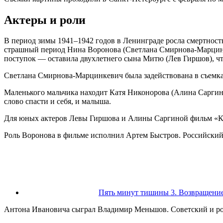
Актеры и роли
В период зимы 1941–1942 годов в Ленинграде росла смертность
страшный период Нина Воронова (Светлана Смирнова-Марцинкев
поступок — оставила двухлетнего сына Митю (Лев Гиршов), чт
Светлана Смирнова-Марцинкевич была задействована в съемках
Маленького мальчика находит Катя Никонорова (Алина Саргина)
слово спасти и себя, и малыша.
Для юных актеров Левы Гиршова и Алины Саргиной фильм «К
Роль Воронова в фильме исполнил Артем Быстров. Российский а
Пять минут тишины 3. Возвращение
Антона Ивановича сыграл Владимир Меньшов. Советский и росс