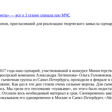
нты» — все о 3 сезоне сериала про МЧС
нов, пригласивший для реализации творческого замысла сцена
2017 года наш сценарий, участвовавший в конкурсе Министерств
юсерской компании Александра Литвинова» Ольга Голомовзюк. 
съемочная группа из Санкт-Петербурга, проходили в феврале и 
ловиях. Как раз в эти дни стояли очень сильные морозы. Для съ
сь. Мы грели его тепловыми «пушками», но этого было недостат
ь. Отсняли весь необходимый материал в срок. Своевременно за
показываем его одновременно в Москве и Санкт-Петербурге.</bl