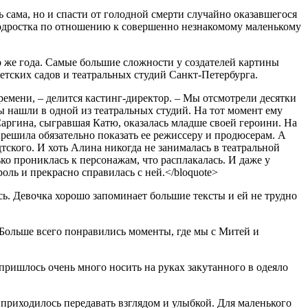
ь сама, но и спасти от голодной смерти случайно оказавшегося
подростка по отношению к совершенно незнакомому маленькому
го же года. Самые большие сложности у создателей картины
етских садов и театральных студий Санкт-Петербурга.
ремени, – делится кастинг-директор. – Мы отсмотрели десятки
 нашли в одной из театральных студий. На тот момент ему
Саргина, сыгравшая Катю, оказалась младше своей героини. На
 решила обязательно показать ее режиссеру и продюсерам. А
ского. И хоть Алина никогда не занималась в театральной
ько прониклась к персонажам, что расплакалась. И даже у
ль и прекрасно справилась с ней.</bloquote>
сь. Девочка хорошо запоминает большие тексты и ей не трудно
. Больше всего понравились моменты, где мы с Митей и
пришлось очень много носить на руках закутанного в одеяло
 приходилось передавать взглядом и улыбкой. Для маленького