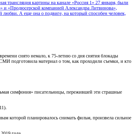
ная трансляция картины на канале «Россия 1» 27 января, были
р» и «Продюсерской компанией Александра Литвинова»,
й любви. А еще она о подвиге, на который способен человек,
ремени снято немало, к 75-летию со дня снятия блокады
И подготовила материал о том, как проходили съемки, и кто
дьмая симфония» писательницы, пережившей эти страшные
1).
ивам которой планировалось снимать фильм, произвела сильное
2019 года.