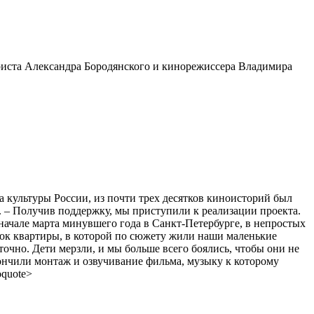
риста Александра Бородянского и кинорежиссера Владимира
а культуры России, из почти трех десятков киноисторий был
– Получив поддержку, мы приступили к реализации проекта.
начале марта минувшего года в Санкт-Петербурге, в непростых
емок квартиры, в которой по сюжету жили наши маленькие
очно. Дети мерзли, и мы больше всего боялись, чтобы они не
кончили монтаж и озвучивание фильма, музыку к которому
oquote>