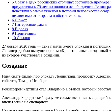
5 Сразу в двух российских столицах состоялась премьера
приурочены к 75-летию полного освобождения Ленингра
повествуя о самой тяжелой в истории человечества осаде
независимо от возраста и обстоятельств.
6 Сюжет
7 Интересные факты
8 В ролях
9 Примечания
10 Ссылки
27 января 2020 года — день памяти жертв блокады и погибших
Ленинграда был выпущен фильм «Крик тишины», созданный «П
из актеров участвовал в создании.
Создание
Идея снять фильм про блокаду Ленинграда продюсеру Алексан
события, Тамары Цинберг.
Режиссером картины стал Владимир Потапов, который работал н
Александр Бородянский сразу же согласился писать сценарий 
впечатление на сценариста.
Съемки картины проходили в Санкт-Петербурге с февраля по м