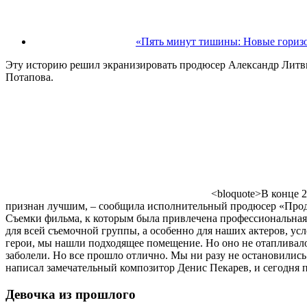
«Пять минут тишины: Новые горизо
Эту историю решил экранизировать продюсер Александр Литви
Потапова.
<bloquote>В конце 
признан лучшим, – сообщила исполнительный продюсер «Прод
Съемки фильма, к которым была привлечена профессиональная 
для всей съемочной группы, а особенно для наших актеров, ус
герои, мы нашли подходящее помещение. Но оно не отапливало
заболели. Но все прошло отлично. Мы ни разу не остановилис
написал замечательный композитор Денис Пекарев, и сегодня 
Девочка из прошлого