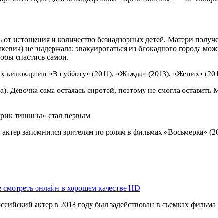
 от истощения и количество безнадзорных детей. Матери получе
ич) не выдержала: эвакуироваться из блокадного города можно
обы спастись самой.
 кинокартин «В субботу» (2011), «Жажда» (2013), «Жених» (201
. Девочка сама осталась сиротой, поэтому не смогла оставить М
рик тишины» стал первым.
ктер запомнился зрителям по ролям в фильмах «Восьмерка» (2013
 смотреть онлайн в хорошем качестве HD
ийский актер в 2018 году был задействован в съемках фильма 