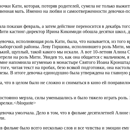
вочки Кати, которая, потеряв родителей, сумела не только выжит
ственная мать. Именно на любви и самоотверженности девочки-
ла показан февраль, а затем действие переносится в декабрь то
 Мити кастинг-директор Ирина Кикимиди обошла десятки школ, д
вочка, исполняющая роль Кати, была, что называется, из того в
Выборгский районы. Леву Гиршова, исполнившего роль Мити, мы
нький, щуплый, такой какого мы искали. А вот 10-летняя Алина 
рели на роль Мити. Увидев то, как она общается с мальчиком, я
 мне напомнила игуменью в монастыре Святого Иоана Кронштадт
тоге, читая текст на пробах, безо всякой подготовки, она настол
езы. В итоге девочка единодушно была утверждена на главную ро
а, что в целом было не сложно и сниматься в кино ей понравило
 постоянно мерзла, силы уменьшались и было тяжело играть роль
релки.</bloquote>
евочка умолчала. Дело в том, что в фильме десятилетней Алине 
ли.
в фильме было всего несколько слов и все чувства и эмоции ему