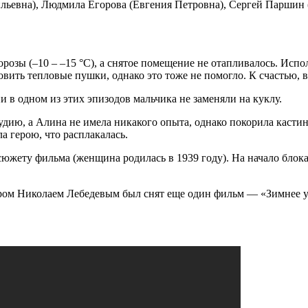
евна), Людмила Егорова (Евгения Петровна), Сергей Паршин (Т
морозы (–10 – –15 °С), а снятое помещение не отапливалось. И
новить тепловые пушки, однако это тоже не помогло. К счастью, 
и в одном из этих эпизодов мальчика не заменяли на куклу.
удию, а Алина не имела никакого опыта, однако покорила каст
а герою, что расплакалась.
южету фильма (женщина родилась в 1939 году). На начало блокад
ром Николаем Лебедевым был снят еще один фильм — «Зимнее у