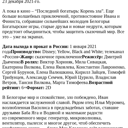
23 декабря 2021-го.
А пока в кино – “Последний богатырь: Корень зла”. Еще
больше волшебных приключений, противостояние Ивана и
Финиста, собравшие сильнейших молодцев Белогорья
Богатырские игры, старые друзья и новые недруги, которым
предстоит объединиться, чтобы защитить сказочный мир. Все
это – уже на экранах.
Дата выхода в прокат в России:
1 января 2021
года
Производство:
Disney; Yellow, Black and White; телеканал
«Россия»
Жанр:
сказочное приключение
Режиссёр:
Дмитрий
Дьяченко
В ролях:
Виктор Хориняк, Мила Сивацкая,
Екатерина Вилкова, Елена Яковлева, Константин Лавроненко,
Сергей Бурунов, Елена Валюшкина, Кирилл Зайцев, Тимофей
Трибунцев, Александр Семчев, Юрий Цурило, Владислав
Ветров, Таисия Вилкова, Марта Тимофеева.
Возрастной
рейтинг:
6+
Формат:
2D
В Белогорье мир и спокойствие, зло побеждено, Иван
наслаждается заслуженной славой. Рядом отец Илья Муромец,
возлюбленная Василиса в предсвадебных заботах, ставшие
друзьями Баба Яга и Водяной и маленькие радости
из современного мира: генератор, микроволновка,
вентилятор, пылесос и многое другое, чтоб обеспечить