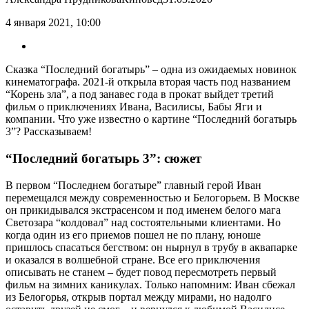
4 января 2021, 10:00
Сказка “Последний богатырь” – одна из ожидаемых новинок
кинематографа. 2021-й открыла вторая часть под названием
“Корень зла”, а под занавес года в прокат выйдет третий
фильм о приключениях Ивана, Василисы, Бабы Яги и
компании. Что уже известно о картине “Последний богатырь
3”? Рассказываем!
“Последний богатырь 3”: сюжет
В первом “Последнем богатыре” главный герой Иван
перемещался между современностью и Белогорьем. В Москве
он прикидывался экстрасенсом и под именем белого мага
Светозара “колдовал” над состоятельными клиентами. Но
когда один из его приемов пошел не по плану, юноше
пришлось спасаться бегством: он нырнул в трубу в аквапарке
и оказался в волшебной стране. Все его приключения
описывать не станем – будет повод пересмотреть первый
фильм на зимних каникулах. Только напомним: Иван сбежал
из Белогорья, открыв портал между мирами, но надолго