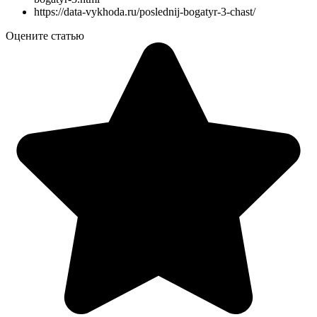
https://data-vykhoda.ru/poslednij-bogatyr-3-chast/
Оцените статью