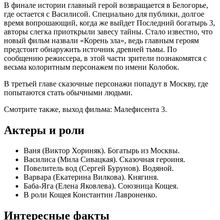
В финале истории главный герой возвращается в Белогорье,
где остается с Василисой. Специально для публики, долгое
время вопрошающий, когда же выйдет Последний богатырь 3,
авторы слегка приоткрыли завесу тайны. Стало известно, что
новый фильм назвали «Корень зла», ведь главным героям
предстоит обнаружить источник древней тьмы. По
сообщению режиссера, в этой части зрители познакомятся с
весьма колоритным персонажем по имени Колобок.
В третьей главе сказочные персонажи попадут в Москву, где
попытаются стать обычными людьми.
Смотрите также, выход фильма: Малефисента 3.
Актеры и роли
Ваня (Виктор Хориняк). Богатырь из Москвы.
Василиса (Мила Сивацкая). Сказочная героиня.
Повелитель вод (Сергей Бурунов). Водяной.
Варвара (Екатерина Вилкова). Княгиня.
Баба-Яга (Елена Яковлева). Союзница Кощея.
В роли Кощея Константин Лавроненко.
Интересные факты