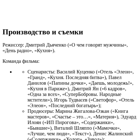
Производство и съемки
Режиссер:
Дмитрий Дьяченко
(«О чем говорят мужчины»,
«День радио», «Кухня»).
Команда фильма:
Сценаристы: Василий Куценко («Отель «Элеон»,
«Гранд», «Кухня. Последняя битва»), Павел
Данилов («Папины дочки», «Даешь, молодежь!»,
«Кухня в Париже»), Дмитрий Ян («6 кадров»,
«Одна за всех», «СуперБобровы. Народные
мстители»), Игорь Тудвасев («Светофор», «Отель
«Элеон», «Последний богатырь»);
Продюсеры: Марина Жигалова-Озкан («Книга
мастеров», «Счастье – это…», «Материя»), Эдуард
Илоян («ИП Пирогова», «Содержанки»,
«Бывшие»), Виталий Шляппо («Мамочки»,
«Лучше, чем люди», «Текст»), Денис Жалинский
(«Содержанки», «Холоп», «Завод»);