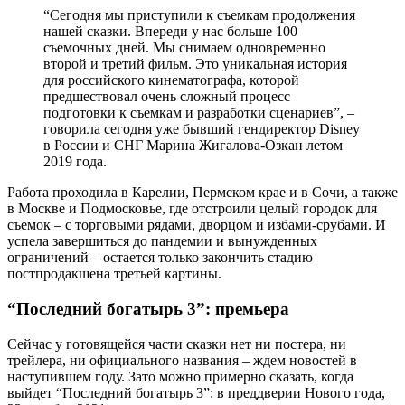
“Сегодня мы приступили к съемкам продолжения
нашей сказки. Впереди у нас больше 100
съемочных дней. Мы снимаем одновременно
второй и третий фильм. Это уникальная история
для российского кинематографа, которой
предшествовал очень сложный процесс
подготовки к съемкам и разработки сценариев”, –
говорила сегодня уже бывший гендиректор Disney
в России и СНГ Марина Жигалова-Озкан летом
2019 года.
Работа проходила в Карелии, Пермском крае и в Сочи, а также
в Москве и Подмосковье, где отстроили целый городок для
съемок – с торговыми рядами, дворцом и избами-срубами. И
успела завершиться до пандемии и вынужденных
ограничений – остается только закончить стадию
постпродакшена третьей картины.
“Последний богатырь 3”: премьера
Сейчас у готовящейся части сказки нет ни постера, ни
трейлера, ни официального названия – ждем новостей в
наступившем году. Зато можно примерно сказать, когда
выйдет “Последний богатырь 3”: в преддверии Нового года,