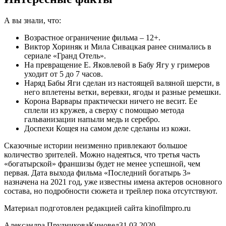
А вы знали, что:
Возрастное ограничение фильма – 12+.
Виктор Хориняк и Мила Сивацкая ранее снимались в
сериале «Гранд Отель».
На превращение Е. Яковлевой в Бабу Ягу у гримеров
уходит от 5 до 7 часов.
Наряд Бабы Яги сделан из настоящей валяной шерсти, в
него вплетены ветки, веревки, ягоды и разные ремешки.
Корона Варвары практически ничего не весит. Ее
сплели из кружев, а сверху с помощью метода
гальванизации напыли медь и серебро.
Доспехи Кощея на самом деле сделаны из кожи.
Сказочные истории неизменно привлекают большое
количество зрителей. Можно надеяться, что третья часть
«богатырской» франшизы будет не менее успешной, чем
первая. Дата выхода фильма «Последний богатырь 3»
назначена на 2021 год, уже известны имена актеров основного
состава, но подробности сюжета и трейлер пока отсутствуют.
Материал подготовлен редакцией сайта kinofilmpro.ru
Александра ПрудниковаКиновед31.03.2020