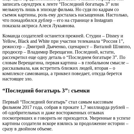
записать саундтрек к ленте “Последний богатырь 3” или
мелькнуть лишь в эпизоде фильма. Но судя по кадрам со
съемок картины, роль ему досталась насыщенная. Настолько,
что понадобился дублер – его на странице в Instagram
показала актриса Алеся Лукьянова.
Команда создателей останется прежней. Студии – Disney и
Yellow, Black and White при участии телеканала “Россия 1”,
режиссер – Дмитрий Дьяченко, сценарист – Виталий Шляппо,
продюсер – Владимир Верещагин. Последний, кстати,
рассекретил еще одну деталь о “Последнем богатыре 3”. По
словам Верещагина, первая картина – в глобальном смысле –
рассказывала, как встретить близких людей, вторая – о
комплексе самозванца, а триквел поведает, откуда берется
настоящее зло.
“Последний богатырь 3”: съемки
Первый “Последний богатырь” стал самым кассовым
фильмом 2017 года, собрав в прокате 1,7 миллиарда рублей –
об одобрительных и даже восторженных отзывах
посмотревших и говорить не приходится. Уверенные в успехе
картины создатели вскоре взялись за продолжение истории –
сразу в двойном объеме.