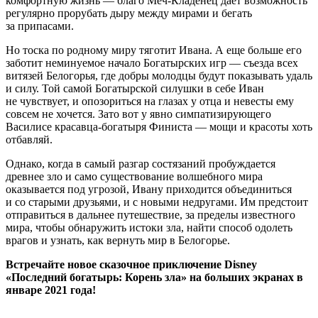
комфортную жизнь — благо Меч-Кладенец даёт возможность
регулярно прорубать дыру между мирами и бегать
за припасами.
Но тоска по родному миру тяготит Ивана. А еще больше его
заботит неминуемое начало Богатырских игр — съезда всех
витязей Белогорья, где добры молодцы будут показывать удаль
и силу. Той самой Богатырской силушки в себе Иван
не чувствует, и опозориться на глазах у отца и невесты ему
совсем не хочется. Зато вот у явно симпатизирующего
Василисе красавца-богатыря Финиста — мощи и красоты хоть
отбавляй.
Однако, когда в самый разгар состязаний пробуждается
древнее зло и само существование волшебного мира
оказывается под угрозой, Ивану приходится объединиться
и со старыми друзьями, и с новыми недругами. Им предстоит
отправиться в дальнее путешествие, за пределы известного
мира, чтобы обнаружить истоки зла, найти способ одолеть
врагов и узнать, как вернуть мир в Белогорье.
Встречайте новое сказочное приключение Disney
«Последний богатырь: Корень зла» на больших экранах в
январе 2021 года!