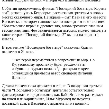
оставить друзей не смог – и вернулся к любимой Василисе.
События продолжения, фильма “Последний богатырь: Корень
зла”, развернулись Белогорье, рассказывая зрителям о новых
местах сказочного мира. На экране – быт Ивана и его невесты
Василисы, в котором нашлось место последним технологиям,
“Богатырские игры” и древнее зло, вновь грозящее главным
героям картины. Чем заканчивается история, можно увидеть в
кинотеатрах: “Последний богатырь 2” вышел на экраны 1
января.
В третьем же “Последнем богатыре” сказочная братия
окажется в 21 веке.
” Все герои переместятся в современный мир. По
Кутузовскому проспекту будет расхаживать
избушка на курьих ножках”, – раскрыл секрет
готовящейся премьеры автор сценария Виталий
Шляппо.
Детали сюжета пока держатся в тайне. В ожидании третьей
части “Последнего богатыря” зрителям остается только
фантазировать и представлять, как Баба Яга лихо разъезжает
на такси или каршеринге, Илья Муромец пользуется
доставкой еды, а Василиса отправляется на шопинг.