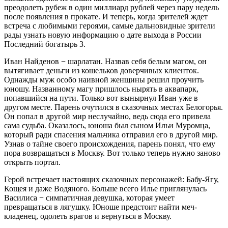
преодолеть рубеж в один миллиард рублей через пару недель
после появления в прокате. И теперь, когда зрителей ждет
встреча с любимыми героями, самые дальновидные зрители
рады узнать новую информацию о дате выхода в России
Последний богатырь 3.
Иван Найденов − шарлатан. Назвав себя белым магом, он
вытягивает деньги из кошельков доверчивых клиенток.
Однажды муж особо наивной женщины решил проучить
юношу. Названному магу пришлось нырять в аквапарк,
попавшийся на пути. Только вот вынырнул Иван уже в
другом месте. Парень очутился в сказочных местах Белогорья.
Он попал в другой мир неслучайно, ведь сюда его привела
сама судьба. Оказалось, юноша был сыном Ильи Муромца,
который ради спасения мальчика отправил его в другой мир.
Узнав о тайне своего происхождения, парень понял, что ему
пора возвращаться в Москву. Вот только теперь нужно заново
открыть портал.
Герой встречает настоящих сказочных персонажей: Бабу-Ягу,
Кощея и даже Водяного. Больше всего Илье приглянулась
Василиса − симпатичная девушка, которая умеет
превращаться в лягушку. Юноше предстоит найти меч-
кладенец, одолеть врагов и вернуться в Москву.