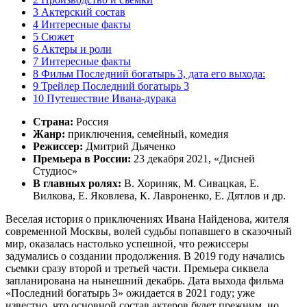
3 Актерский состав
4 Интересные факты
5 Сюжет
6 Актеры и роли
7 Интересные факты
8 Фильм Последний богатырь 3, дата его выхода:
9 Трейлер Последний богатырь 3
10 Путешествие Ивана-дурака
Страна:
Россия
Жанр:
приключения, семейный, комедия
Режиссер:
Дмитрий Дьяченко
Премьера в России:
23 декабря 2021, «Дисней
Студиос»
В главных ролях:
В. Хориняк, М. Сивацкая, Е.
Вилкова, Е. Яковлева, К. Лавроненко, Е. Дятлов и др.
Веселая история о приключениях Ивана Найденова, жителя
современной Москвы, волей судьбы попавшего в сказочный
мир, оказалась настолько успешной, что режиссеры
задумались о создании продолжения. В 2019 году начались
съемки сразу второй и третьей части. Премьера сиквела
запланирована на нынешний декабрь. Дата выхода фильма
«Последний богатырь 3» ожидается в 2021 году; уже
известно, что основной состав актеров будет прежним, но