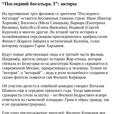
“Последний богатырь 3”: актеры
На протяжении трех фильмов со зрителем “Последнего
богатыря” остаются бессменные главные герои: Иван (Виктор
Хориняк), Василиса (Мила Сивацкая), Варвара (Екатерина
Вилкова), Баба-Яга (Елена Яковлева), Водяной (Сергей
Бурунов) и многие другие. Во второй части истории к
полюбившимся персонажам присоединились храбрец-силач
Финист (Кирилл Зайцев) и нетипичный Колобок, голос
которому подарил Гарик Харламов.
Будут новые действующие лица и в третьей части фильма.
Например, зритель увидит историю Жар-птицы, которая
сбежала из Белогорья из-за диктатуры Кощея и скрывается в
современной Москве, превратившись в человека. Точнее не
“которая”, а “который” – ведь в роли волшебного создания в
сказке-фэнтези появится сам Филипп Киркоров.
Об участии артиста в семейной комедии говорил Виталия
Шляппо еще в середине прошлого года. Тогда заявление
сценариста сочли за шутку – но Филипп Бедросович вскоре
отметился на съемочной площадке. Грим и образ, правда, так
и не продемонстрировал.
Еще одно предположение зрителей: Филипп Киркоров мог