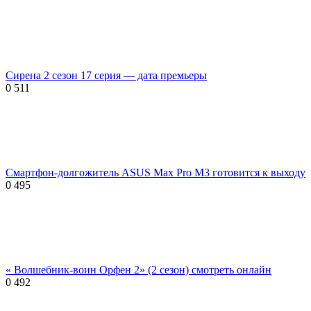
Сирена 2 сезон 17 серия — дата премьеры
0
511
Смартфон-долгожитель ASUS Max Pro M3 готовится к выходу
0
495
« Волшебник-воин Орфен 2» (2 сезон) смотреть онлайн
0
492