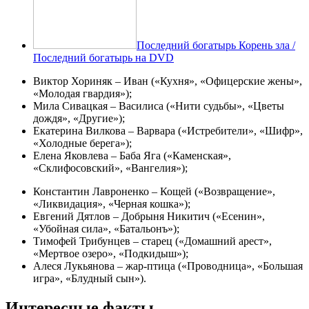
Последний богатырь Корень зла /
Последний богатырь на DVD
Виктор Хориняк – Иван («Кухня», «Офицерские жены»,
«Молодая гвардия»);
Мила Сивацкая – Василиса («Нити судьбы», «Цветы
дождя», «Другие»);
Екатерина Вилкова – Варвара («Истребители», «Шифр»,
«Холодные берега»);
Елена Яковлева – Баба Яга («Каменская»,
«Склифосовский», «Вангелия»);
Константин Лавроненко – Кощей («Возвращение»,
«Ликвидация», «Черная кошка»);
Евгений Дятлов – Добрыня Никитич («Есенин»,
«Убойная сила», «Батальонъ»);
Тимофей Трибунцев – старец («Домашний арест»,
«Мертвое озеро», «Подкидыш»);
Алеся Лукьянова – жар-птица («Проводница», «Большая
игра», «Блудный сын»).
Интересные факты