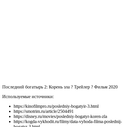
Последний богатырь 2: Корень зла ? Трейлер ? Фильм 2020
Используемые источники:
https://kinofilmpro.ru/posledniy-bogatyir-3.html
https://smotrim.ru/article/2504491
https://disney.ru/movies/posledniy-bogatyr-koren-zla
https://kogda-vykhodit.ru/filmy/data-vyhoda-filma-poslednij-
bogatyr-3.html