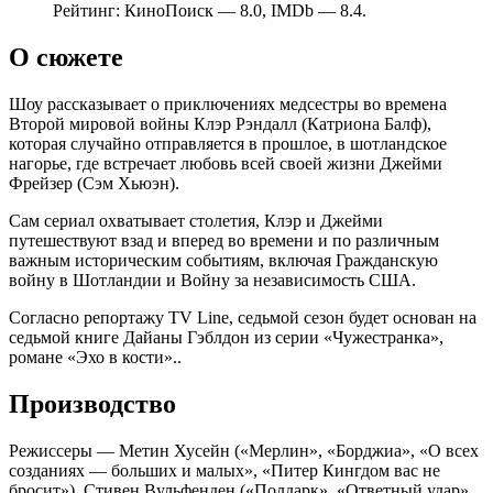
Рейтинг: КиноПоиск — 8.0, IMDb — 8.4.
О сюжете
Шоу рассказывает о приключениях медсестры во времена
Второй мировой войны Клэр Рэндалл (Катриона Балф),
которая случайно отправляется в прошлое, в шотландское
нагорье, где встречает любовь всей своей жизни Джейми
Фрейзер (Сэм Хьюэн).
Сам сериал охватывает столетия, Клэр и Джейми
путешествуют взад и вперед во времени и по различным
важным историческим событиям, включая Гражданскую
войну в Шотландии и Войну за независимость США.
Согласно репортажу TV Line, седьмой сезон будет основан на
седьмой книге Дайаны Гэблдон из серии «Чужестранка»,
романе «Эхо в кости»..
Производство
Режиссеры — Метин Хусейн («Мерлин», «Борджиа», «О всех
созданиях — больших и малых», «Питер Кингдом вас не
бросит»), Стивен Вульфенден («Полдарк», «Ответный удар»,