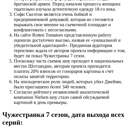
британской армии. Перед началом процесса женщина
тщательно изучала аутентичную одежду 18-го века.
Софи Скелтон является очень бойкой и
предприимчивой девушкой, которая не стесняется
выражать свое мнение на съемочной площадке и
конфликтовать с несогласными.
На сайте Rotten Tomatoes представленную работу
оценили достаточно высоко, назвав ее «уникальной и
убедительной адаптацией». Преданная аудитория
терпеливо ждала от авторов проекта информации о том,
будет ли показ Чужестранка 7 сезон.
Поскольку часть съемок шоу проходит в национальных
местах Шотландии, авторам проекта приходится
платить 20% взносов от гонораров картины в счет
оплаты занятой территории.
На эпизодические роли людей, которых убил Джейми,
было приглашено более 340 человек.
Согласно рейтингу независимой аналитической
компании Nielsen шоу стало самой обсуждаемой
картиной в день премьеры.
Чужестранка 7 сезон, дата выхода всех
серий: