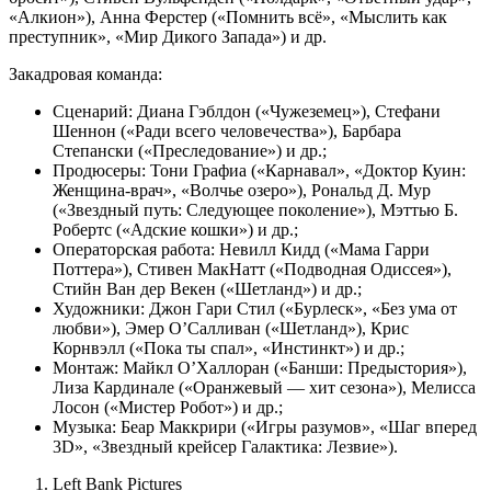
«Алкион»), Анна Ферстер («Помнить всё», «Мыслить как
преступник», «Мир Дикого Запада») и др.
Закадровая команда:
Сценарий: Диана Гэблдон («Чужеземец»), Стефани
Шеннон («Ради всего человечества»), Барбара
Степански («Преследование») и др.;
Продюсеры: Тони Графиа («Карнавал», «Доктор Куин:
Женщина-врач», «Волчье озеро»), Рональд Д. Мур
(«Звездный путь: Следующее поколение»), Мэттью Б.
Робертс («Адские кошки») и др.;
Операторская работа: Невилл Кидд («Мама Гарри
Поттера»), Стивен МакНатт («Подводная Одиссея»),
Стийн Ван дер Векен («Шетланд») и др.;
Художники: Джон Гари Стил («Бурлеск», «Без ума от
любви»), Эмер О’Салливан («Шетланд»), Крис
Корнвэлл («Пока ты спал», «Инстинкт») и др.;
Монтаж: Майкл О’Халлоран («Банши: Предыстория»),
Лиза Кардинале («Оранжевый — хит сезона»), Мелисса
Лосон («Мистер Робот») и др.;
Музыка: Беар Маккрири («Игры разумов», «Шаг вперед
3D», «Звездный крейсер Галактика: Лезвие»).
Left Bank Pictures