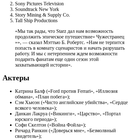
Sony Pictures Television
Soundtrack New York
Story Mining & Supply Co.
Tall Ship Productions
«Мы так рады, что Starz дал нам возможность
продолжить эпическое путешествие« Чужестранец
»», — сказал Мэттью Б. Робертс.
«Нам не терпится
попасть в комнату сценаристов и начать разрушать
работу. И мы с нетерпением ждем возможности
подарить фанатам еще один сезон этой
захватывающей истории».
Актеры
Катрина Балф («Ford против Ferrari», «Иллюзия
обмана», «План побега»);
Сэм Хьюэн («Чисто английские убийства», «Сердце
всякого человека»);
Данкан Лакруа («Викинги», «Царство», «Портал
юрского периода»);
Софи Скелтон («Война Фойла»);
Ричард Ранкин («Доверься мне», «Безмолвный
свидетель»);