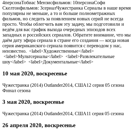
4персонаТобиас Мензисфильмов: 10персонаСофи
Скелтонфильмов: 3сериалЧужестранка Сериалы в наше время
популярны не меньше, а то и больше полнометражных
фильмов, но следить за появлением новых серий не всегда
просто. Чтобы облегчить вам эту задачу, мы подготовили и
ведём для вас график выхода очередных эпизодов всех
западных и российских сериалов. Обратите внимание, что мы
даём дату эфира сериала в стране его создания — когда новая
серия американского сериала появится с переводом у нас,
неизвестно. <label>Художественные</label>
<label>Мультсериалы</label> <label>Развлекательные
шоу</label> <label>Документальные</label>
10 мая 2020, воскресенье
Чужестранка (2014)
Outlander
2014, США
12 серия 05 сезона
Финал сезона
3 мая 2020, воскресенье
Чужестранка (2014)
Outlander
2014, США
11 серия 05 сезона
26 апреля 2020, воскресенье