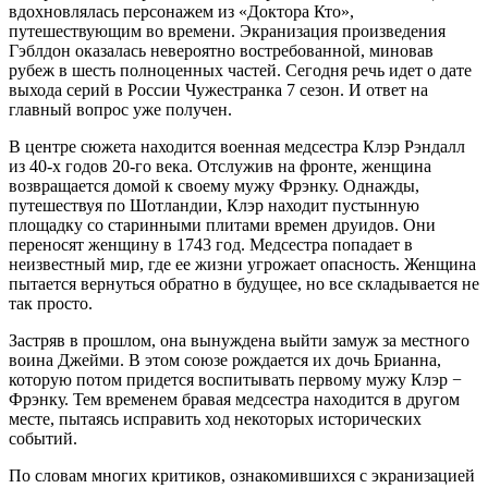
вдохновлялась персонажем из «Доктора Кто»,
путешествующим во времени. Экранизация произведения
Гэблдон оказалась невероятно востребованной, миновав
рубеж в шесть полноценных частей. Сегодня речь идет о дате
выхода серий в России Чужестранка 7 сезон. И ответ на
главный вопрос уже получен.
В центре сюжета находится военная медсестра Клэр Рэндалл
из 40-х годов 20-го века. Отслужив на фронте, женщина
возвращается домой к своему мужу Фрэнку. Однажды,
путешествуя по Шотландии, Клэр находит пустынную
площадку со старинными плитами времен друидов. Они
переносят женщину в 1743 год. Медсестра попадает в
неизвестный мир, где ее жизни угрожает опасность. Женщина
пытается вернуться обратно в будущее, но все складывается не
так просто.
Застряв в прошлом, она вынуждена выйти замуж за местного
воина Джейми. В этом союзе рождается их дочь Брианна,
которую потом придется воспитывать первому мужу Клэр −
Фрэнку. Тем временем бравая медсестра находится в другом
месте, пытаясь исправить ход некоторых исторических
событий.
По словам многих критиков, ознакомившихся с экранизацией