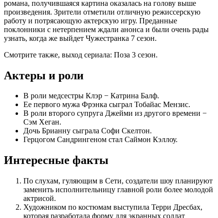
романа, получившаяся картина оказалась на голову выше
произведения. Зрители отметили отличную режиссерскую
работу и потрясающую актерскую игру. Преданные
поклонники с нетерпением ждали анонса и были очень рады
узнать, когда же выйдет Чужестранка 7 сезон.
Смотрите также, выход сериала: Поза 3 сезон.
Актеры и роли
В роли медсестры Клэр − Катрина Балф.
Ее первого мужа Фрэнка сыграл Тобайас Мензис.
В роли второго супруга Джейми из другого времени −
Сэм Хеган.
Дочь Брианну сыграла Софи Скелтон.
Герцогом Сандрингеном стал Саймон Кэллоу.
Интересные факты
По слухам, гуляющим в Сети, создатели шоу планируют
заменить исполнительницу главной роли более молодой
актрисой.
Художником по костюмам выступила Терри Дресбах,
которая разработала форму для экранных солдат