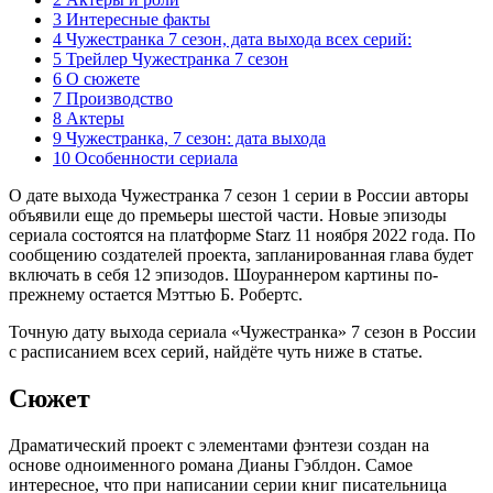
3 Интересные факты
4 Чужестранка 7 сезон, дата выхода всех серий:
5 Трейлер Чужестранка 7 сезон
6 О сюжете
7 Производство
8 Актеры
9 Чужестранка, 7 сезон: дата выхода
10 Особенности сериала
О дате выхода Чужестранка 7 сезон 1 серии в России авторы
объявили еще до премьеры шестой части. Новые эпизоды
сериала состоятся на платформе Starz 11 ноября 2022 года. По
сообщению создателей проекта, запланированная глава будет
включать в себя 12 эпизодов. Шоураннером картины по-
прежнему остается Мэттью Б. Робертс.
Точную дату выхода сериала «Чужестранка» 7 сезон в России
с расписанием всех серий, найдёте чуть ниже в статье.
Сюжет
Драматический проект с элементами фэнтези создан на
основе одноименного романа Дианы Гэблдон. Самое
интересное, что при написании серии книг писательница