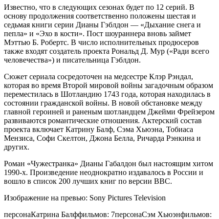
Известно, что в следующих сезонах будет по 12 серий. В
основу продолжения соответственно положены шестая и
седьмая книги серии Дианы Гэблдон — «Дыхание снега и
пепла» и «Эхо в кости». Пост шоураннера вновь займет
Мэттью Б. Робертс. В число исполнительных продюсеров
также входят создатель проекта Рональд Д. Мур («Ради всего
человечества») и писательница Гэблдон.
Сюжет сериала сосредоточен на медсестре Клэр Рэндал,
которая во время Второй мировой войны загадочным образом
переместилась в Шотландию 1743 года, которая находилась в
состоянии гражданской войны. В новой обстановке между
главной героиней и раненым шотландцем Джейми Фрейзером
развиваются романтические отношения. Актерский состав
проекта включает Катрину Балф, Сэма Хьюэна, Тобиаса
Мензиса, Софи Скелтон, Джона Белла, Ричарда Рэнкина и
других.
Роман «Чужестранка» Дианы Габалдон был настоящим хитом
1990-х. Произведение неоднократно издавалось в России и
вошло в список 200 лучших книг по версии BBC.
Изображение на превью: Sony Pictures Television
персонаКатрина Балффильмов: 7персонаСэм Хьюэнфильмов: