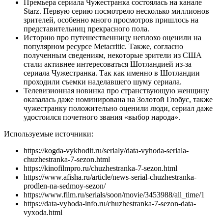
Премьера сериала Чужестранка состоялась на канале
Starz. Первую серию посмотрело несколько миллионов
зрителей, особенно много просмотров пришлось на
представительниц прекрасного пола.
Историю про путешественницу неплохо оценили на
популярном ресурсе Metacritic. Также, согласно
полученным сведениям, некоторые зрители из США
стали активнее интересоваться Шотландией из-за
сериала Чужестранка. Так как именно в Шотландии
проходили съемки наделавшего шуму сериала.
Телевизионная новинка про странствующую женщину
оказалась даже номинирована на Золотой Глобус, также
чужестранку положительно оценили люди, сериал даже
удостоился почетного звания «выбор народа».
Используемые источники:
https://kogda-vykhodit.ru/serialy/data-vyhoda-seriala-
chuzhestranka-7-sezon.html
https://kinofilmpro.ru/chuzhestranka-7-sezon.html
https://www.afisha.ru/article/news-serial-chuzhestranka-
prodlen-na-sedmoy-sezon/
https://www.film.ru/serials/soon/movie/3453988/all_time/1
https://data-vyhoda-info.ru/chuzhestranka-7-sezon-data-
vyxoda.html