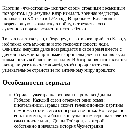
Картина «чужестранка» цепляет своим странным временным
поворотом. Где девушка Клэр Рэндалл, военная медсестра,
попадает из XX века в 1743 год. В прошлом, Клэр видит
назревающую гражданскую войну, встречает своего
суженного и даже рожает от него ребенка.
Только вот загвоздка, в будущем, из которого прибыла Клэр, у
неё также есть мужчина и это тревожит совесть леди.
Однажды девушка даже возвращается в свое время вместе с
дочкой и мужчина принимает «пришельцев» из прошлого, да
только опять всё идет не по плану. И Клэр вновь отправляется
назад, но уже вместе с дочкой, чтобы продолжить свое
увлекательное странствие по античному миру прошлого.
Особенности сериала
Сериал Чужестранка основан на романах Дианы
Гэблдон. Каждый сезон отражает один роман
писательницы. Правда сюжет телевизионной картины
немножко отличается от первоисточника. Но всё равно
есть схожесть, тем более консультантом сериала является
сама писательница Диана Гэблдон, с которой
собственно и началась история Чужестранки.