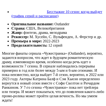
Бесстыжие 10 сезон: когда выйдет
(график серий и расписание)
Оригинальное название:
Outlander
Страна:
США, Великобритания
Жанр:
фэнтези, драма, мелодрама
Режиссер:
М. Хусейн, С. Вульфенден, А. Ферстер и др.
Премьера в мире:
2022-2023
Продолжительность:
12 серий
Многие фанаты сериала «Чужестранка» (Outlander), вероятно,
задаются вопросом, что ждет в будущем романтическую
драму, изменяющую время, особенно когда речь идет о
возможности 7 сезона.
В сериале наблюдались перерывы
примерно в год или более между 5-ым и 6-ым сезонами. И
пока неизвестно, когда
выйдет 7-й сезон, вероятно, в 2022 или
2023 году. Актеры Катрина Балф и Сэм Хьюэн определенно
вернутся в новый сезон вместе с Софи Скелтон и Ричардом
Ранкином. У 7-го сезона «Чужестранки» пока нет трейлера
или тизера. И может показаться, что до появления какого-либо
промо-ролика может пройти целая вечность. Но мы умеем
ждать!