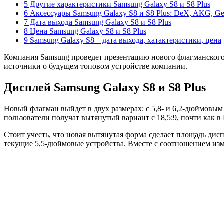
5 Другие характеристики Samsung Galaxy S8 и S8 Plus
6 Аксессуары Samsung Galaxy S8 и S8 Plus: DeX, AKG, Ge
7 Дата выхода Samsung Galaxy S8 и S8 Plus
8 Цена Samsung Galaxy S8 и S8 Plus
9 Samsung Galaxy S8 – дата выхода, хатактеристики, цена
Компания Samsung проведет презентацию нового флагманского 
источники о будущем топовом устройстве компании.
Дисплей Samsung Galaxy S8 и S8 Plus
Новый флагман выйдет в двух размерах: с 5,8- и 6,2-дюймовым
пользователи получат вытянутый вариант с 18,5:9, почти как в
Стоит учесть, что новая вытянутая форма сделает площадь дис
текущие 5,5-дюймовые устройства. Вместе с соотношением изм