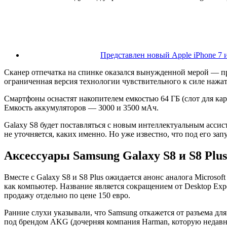
Представлен новый Apple iPhone 7 и
Сканер отпечатка на спинке оказался вынужденной мерой — про
ограниченная версия технологии чувствительного к силе нажат
Смартфоны оснастят накопителем емкостью 64 ГБ (слот для кар
Емкость аккумуляторов — 3000 и 3500 мАч.
Galaxy S8 будет поставляться с новым интеллектуальным ассис
не уточняется, каких именно. Но уже известно, что под его за
Аксессуары Samsung Galaxy S8 и S8 Plu
Вместе с Galaxy S8 и S8 Plus ожидается анонс аналога Micros
как компьютер. Название является сокращением от Desktop Exp
продажу отдельно по цене 150 евро.
Ранние слухи указывали, что Samsung откажется от разъема для
под брендом AKG (дочерняя компания Harman, которую недавно