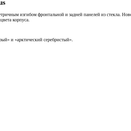
us
етричным изгибом фронтальной и задней панелей из стекла. Но
цвета корпуса.
ерый» и «арктический серебристый».