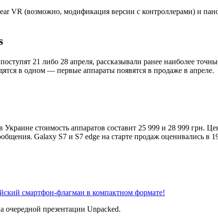
ar VR (возможно, модификация версии с контроллерами) и панор
s
 поступят 21 либо 28 апреля, рассказывали ранее наиболее точн
дятся в одном — первые аппараты появятся в продаже в апреле.
в Украине стоимость аппаратов составит 25 999 и 28 999 грн. Це
бщения. Galaxy S7 и S7 edge на старте продаж оценивались в 19
айский смартфон-флагман в компактном формате!
на очередной презентации Unpacked.