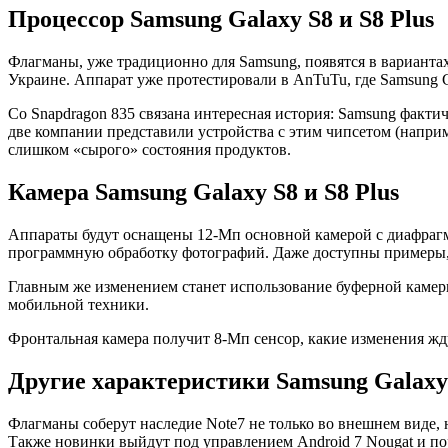
Процессор Samsung Galaxy S8 и S8 Plus
Флагманы, уже традиционно для Samsung, появятся в варианта
Украине. Аппарат уже протестировали в AnTuTu, где Samsung 
Со Snapdragon 835 связана интересная история: Samsung факт
две компании представили устройства с этим чипсетом (наприме
слишком «сырого» состояния продуктов.
Камера Samsung Galaxy S8 и S8 Plus
Аппараты будут оснащены 12-Мп основной камерой с диафрагмой 
программную обработку фотографий. Даже доступны примеры,
Главным же изменением станет использование буферной камеры 
мобильной техники.
Фронтальная камера получит 8-Мп сенсор, какие изменения ждут
Другие характеристики Samsung Galaxy 
Флагманы соберут наследие Note7 не только во внешнем виде, н
Также новинки выйдут под управлением Android 7 Nougat и п