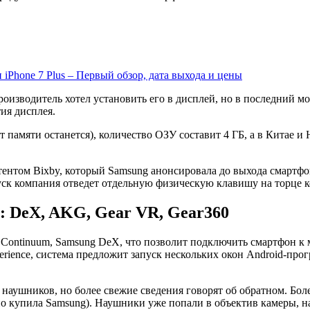
 iPhone 7 Plus – Первый обзор, дата выхода и цены
изводитель хотел установить его в дисплей, но в последний мом
ия дисплея.
т памяти останется), количество ОЗУ составит 4 ГБ, а в Китае 
тентом Bixby, который Samsung анонсировала до выхода смартфо
пуск компания отведет отдельную физическую клавишу на торце к
s: DeX, AKG, Gear VR, Gear360
oft Continuum, Samsung DeX, что позволит подключить смартфон 
erience, система предложит запуск нескольких окон Android-про
 наушников, но более свежие сведения говорят об обратном. Боле
 купила Samsung). Наушники уже попали в объектив камеры, на