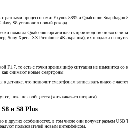
х с разными процессорами: Exynos 8895 и Qualcomm Snapdragon 
Galaxy S8 установил новый рекорд.
ически помогла Qualcomm организовать производство нового чип
р, Sony Xperia XZ Premium c 4K-экраном), их продажи начнутся 
F1.7, то есть с точки зрения цифр ситуация не изменится со вр
 как снимают новые смартфоны.
в датчике, что позволит смартфонам записывать видео с частото
 ее, пока не сообщается (хоть какая-то интрига).
S8 и S8 Plus
о и других особенностях, в том числе они получат разъем USB T
орадуют пользователей новым интерфейсом.