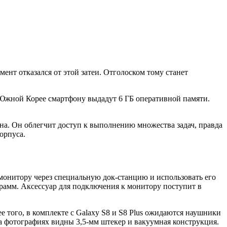
ент отказался от этой затеи. Отголоском тому станет
и Южной Корее смартфону выдадут 6 ГБ оперативной памяти.
на. Он облегчит доступ к выполнению множества задач, правда
орпуса.
к монитору через специальную док-станцию и использовать его
грамм. Аксессуар для подключения к монитору поступит в
е того, в комплекте с Galaxy S8 и S8 Plus ожидаются наушники
 фотографиях видны 3,5-мм штекер и вакуумная конструкция.