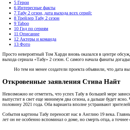
5 Герои
6 Интересные факты
7 Табу 2 сезон, дата выхода всех серий:
8 Трейлер Табу 2 сезон
9 Taboo
10 Гид по сериям
11 Описание
12 Актеры и команда
13 Фото
Просто невероятный Том Харди вновь оказался в центре обсужд
выхода сериала «Табу» 2 сезон. С самого начала фанаты догад
Но тем ни менее создатели проекта объявили, что дата вы
Откровенные заявления Стива Найт
Невозможно не отметить, что успех Табу в большей мере зависи
выпустит в свет еще минимум два сезона, а дальше будет ясно. 
половину 2021 года. Оба варианта вполне устраивают зрителей,
События картины Табу переносят нас в Англию 19 века. Главн
лет он не особенно вспоминал о доме, но смерть отца, а точне