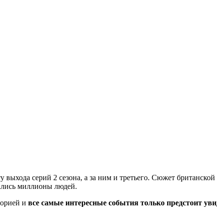
ту выхода серий 2 сезона, а за ним и третьего. Сюжет британско
рались миллионы людей.
торией и
все самые интересные события только предстоит уви