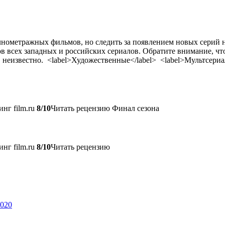
нометражных фильмов, но следить за появлением новых серий не 
в всех западных и российских сериалов. Обратите внимание, что
, неизвестно. <label>Художественные</label> <label>Мультсериа
нг film.ru
8/10
Читать рецензию Финал сезона
нг film.ru
8/10
Читать рецензию
2020