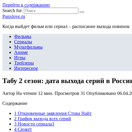
Перейти к содержанию
Search for:
Punxlove.ru
Когда выйдет фильм или сериал – расписание выхода новинок
Фильмы
Сериалы
Мультфильмы
Аниме
Игры
Трейлеры
Интересное
Табу 2 сезон: дата выхода серий в России
Автор
На чтение
12 мин.
Просмотров
31
Опубликовано
06.04.
Содержание
1 Откровенные заявления Стива Найт
2 График выхода всех серий
3 Новости сериала3
4 Сюжет