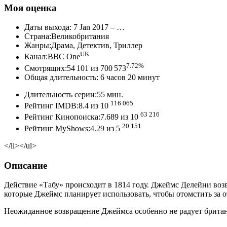
Моя оценка
Даты выхода: 7 Jan 2017 – …
Страна:Великобритания
Жанры:Драма, Детектив, Триллер
UK
Канал:BBC One
7.72%
Смотрящих:54 101 из 700 573
Общая длительность: 6 часов 20 минут
Длительность серии:55 мин.
116 065
Рейтинг IMDB:8.4 из 10
63 216
Рейтинг Кинопоиска:7.689 из 10
20 151
Рейтинг MyShows:4.29 из 5
</li></ul>
Описание
Действие «Табу» происходит в 1814 году. Джеймс Делейни возв
которые Джеймс планирует использовать, чтобы отомстить за о
Неожиданное возвращение Джеймса особенно не радует британск