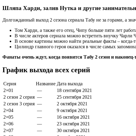
Шляпа Харди, залив Нутка и другие заниматель
Долгожданный выход 2 сезона сериала Табу не за горами, а зн
Том Харди, а также его отец, Чипу больше пяти лет работ
В числе актеров сериала можно встретить внучку Чарли Ч
В основе картины можно найти реальные факты – когда-т
Цилиндр главного героя оказался в числе самых запомин
Фанаты очень ждут, когда появится Табу 2 сезон и наконец-
График выхода всех серий
Серия
Название
Дата выхода
2×01
—
18
сентября
2021
2 сезон 2 серия
—
25
сентября
2021
2 сезон 3 серия
—
2
октября
2021
2×04
—
9
октября
2021
2×05
—
16
октября
2021
2×06
—
23
октября
2021
2×07
—
30
октября
2021