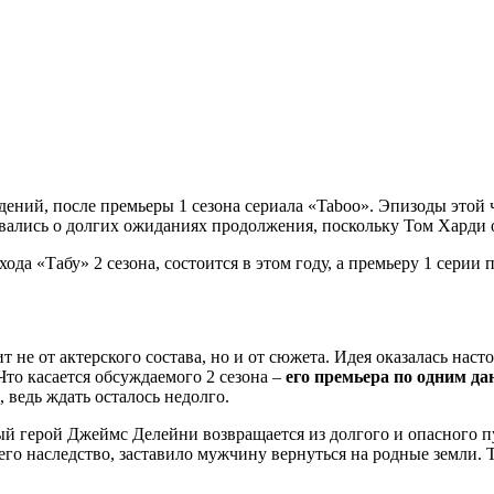
ений, после премьеры 1 сезона сериала «Taboo». Эпизоды этой 
ывались о долгих ожиданиях продолжения, поскольку Том Харди 
хода «Табу» 2 сезона, состоится в этом году, а премьеру 1 серии
т не от актерского состава, но и от сюжета. Идея оказалась нас
Что касается обсуждаемого 2 сезона –
его премьера по одним да
 ведь ждать осталось недолго.
ый герой Джеймс Делейни возвращается из долгого и опасного п
е его наследство, заставило мужчину вернуться на родные земли.