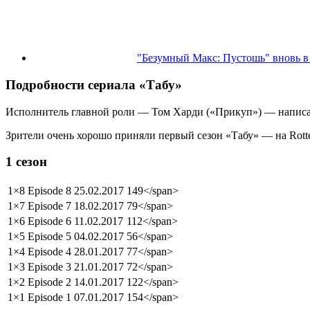
"Безумный Макс: Пустошь" вновь в 
Подробности сериала «Табу»
Исполнитель главной роли — Том Харди («Прикуп») — написал 
Зрители очень хорошо приняли первый сезон «Табу» — на Rott
1 сезон
1×8
Episode 8
25.02.2017
149</span>
1×7
Episode 7
18.02.2017
79</span>
1×6
Episode 6
11.02.2017
112</span>
1×5
Episode 5
04.02.2017
56</span>
1×4
Episode 4
28.01.2017
77</span>
1×3
Episode 3
21.01.2017
72</span>
1×2
Episode 2
14.01.2017
122</span>
1×1
Episode 1
07.01.2017
154</span>