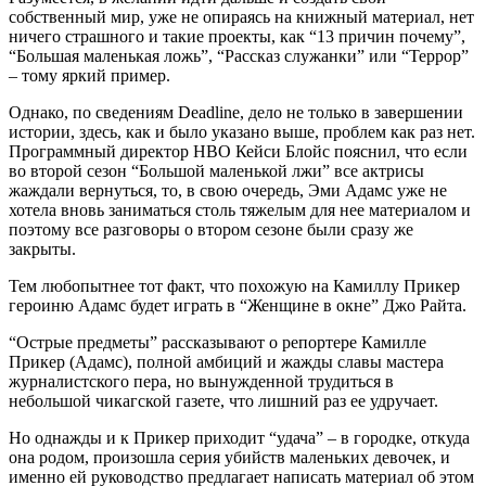
собственный мир, уже не опираясь на книжный материал, нет
ничего страшного и такие проекты, как “13 причин почему”,
“Большая маленькая ложь”, “Рассказ служанки” или “Террор”
– тому яркий пример.
Однако, по сведениям Deadline, дело не только в завершении
истории, здесь, как и было указано выше, проблем как раз нет.
Программный директор HBO Кейси Блойс пояснил, что если
во второй сезон “Большой маленькой лжи” все актрисы
жаждали вернуться, то, в свою очередь, Эми Адамс уже не
хотела вновь заниматься столь тяжелым для нее материалом и
поэтому все разговоры о втором сезоне были сразу же
закрыты.
Тем любопытнее тот факт, что похожую на Камиллу Прикер
героиню Адамс будет играть в “Женщине в окне” Джо Райта.
“Острые предметы” рассказывают о репортере Камилле
Прикер (Адамс), полной амбиций и жажды славы мастера
журналистского пера, но вынужденной трудиться в
небольшой чикагской газете, что лишний раз ее удручает.
Но однажды и к Прикер приходит “удача” – в городке, откуда
она родом, произошла серия убийств маленьких девочек, и
именно ей руководство предлагает написать материал об этом