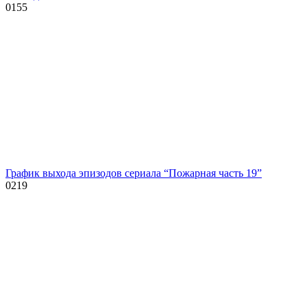
0
155
График выхода эпизодов сериала “Пожарная часть 19”
0
219