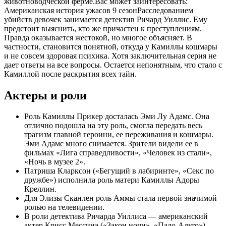
животноводческой ферме.
Вас может заинтересовать:
Американская история ужасов 9 сезон
Расследованием
убийств девочек занимается детектив Ричард Уиллис. Ему
предстоит выяснить, кто же причастен к преступлениям.
Правда оказывается жестокой, но многое объясняет. В
частности, становится понятной, откуда у Камиллы кошмары
и не совсем здоровая психика. Хотя заключительная серия не
дает ответы на все вопросы. Остается непонятным, что стало с
Камиллой после раскрытия всех тайн.
Актеры и роли
Роль Камиллы Прикер досталась Эми Лу Адамс. Она
отлично подошла на эту роль, смогла передать весь
трагизм главной героини, ее переживания и кошмары.
Эми Адамс много снимается. Зрители видели ее в
фильмах «Лига справедливости», «Человек из стали»,
«Ночь в музее 2».
Патриша Кларксон («Бегущий в лабиринте», «Секс по
дружбе») исполнила роль матери Камиллы Адоры
Креллин.
Для Элизы Сканлен роль Аммы стала первой значимой
ролью на телевидении.
В роли детектива Ричарда Уиллиса — американский
актер Крисс Мессина («Закон ночи», «Пало-Альто»).