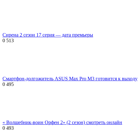
Сирена 2 сезон 17 серия — дата премьеры
0
513
Смартфон-долгожитель ASUS Max Pro M3 готовится к выходу
0
495
« Волшебник-воин Орфен 2» (2 сезон) смотреть онлайн
0
493