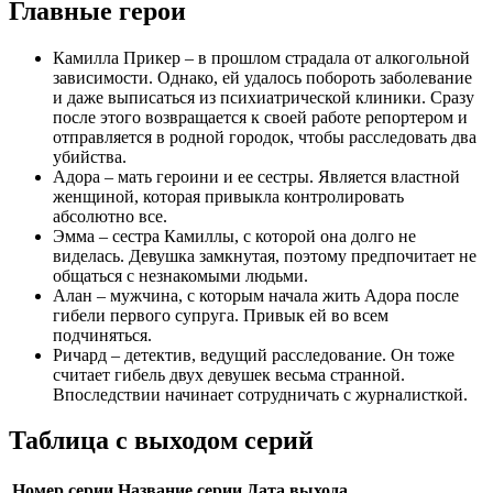
Главные герои
Камилла Прикер – в прошлом страдала от алкогольной
зависимости. Однако, ей удалось побороть заболевание
и даже выписаться из психиатрической клиники. Сразу
после этого возвращается к своей работе репортером и
отправляется в родной городок, чтобы расследовать два
убийства.
Адора – мать героини и ее сестры. Является властной
женщиной, которая привыкла контролировать
абсолютно все.
Эмма – сестра Камиллы, с которой она долго не
виделась. Девушка замкнутая, поэтому предпочитает не
общаться с незнакомыми людьми.
Алан – мужчина, с которым начала жить Адора после
гибели первого супруга. Привык ей во всем
подчиняться.
Ричард – детектив, ведущий расследование. Он тоже
считает гибель двух девушек весьма странной.
Впоследствии начинает сотрудничать с журналисткой.
Таблица с выходом серий
Номер серии
Название серии
Дата выхода