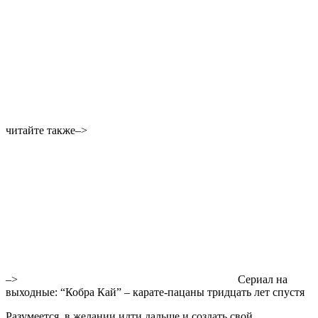
читайте также–>
–>
Сериал на
выходные: “Кобра Кай” – карате-пацаны тридцать лет спустя
Разумеется, в желании идти дальше и создать свой