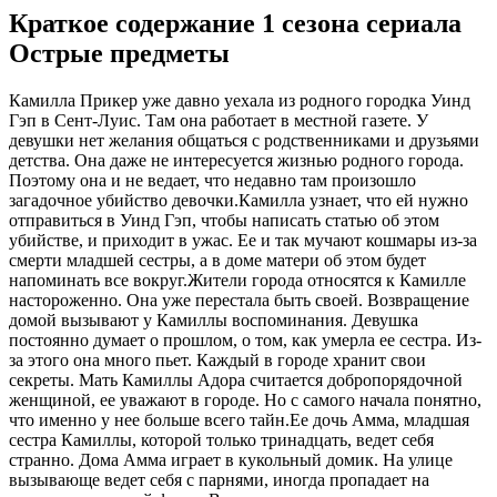
Краткое содержание 1 сезона сериала
Острые предметы
Камилла Прикер уже давно уехала из родного городка Уинд
Гэп в Сент-Луис. Там она работает в местной газете. У
девушки нет желания общаться с родственниками и друзьями
детства. Она даже не интересуется жизнью родного города.
Поэтому она и не ведает, что недавно там произошло
загадочное убийство девочки.Камилла узнает, что ей нужно
отправиться в Уинд Гэп, чтобы написать статью об этом
убийстве, и приходит в ужас. Ее и так мучают кошмары из-за
смерти младшей сестры, а в доме матери об этом будет
напоминать все вокруг.Жители города относятся к Камилле
настороженно. Она уже перестала быть своей. Возвращение
домой вызывают у Камиллы воспоминания. Девушка
постоянно думает о прошлом, о том, как умерла ее сестра. Из-
за этого она много пьет. Каждый в городе хранит свои
секреты. Мать Камиллы Адора считается добропорядочной
женщиной, ее уважают в городе. Но с самого начала понятно,
что именно у нее больше всего тайн.Ее дочь Амма, младшая
сестра Камиллы, которой только тринадцать, ведет себя
странно. Дома Амма играет в кукольный домик. На улице
вызывающе ведет себя с парнями, иногда пропадает на