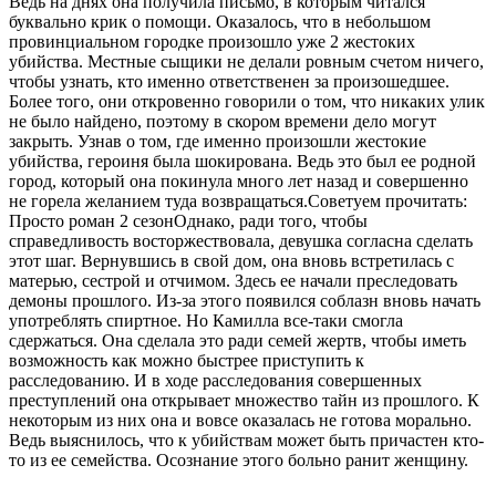
Ведь на днях она получила письмо, в которым читался
буквально крик о помощи. Оказалось, что в небольшом
провинциальном городке произошло уже 2 жестоких
убийства. Местные сыщики не делали ровным счетом ничего,
чтобы узнать, кто именно ответственен за произошедшее.
Более того, они откровенно говорили о том, что никаких улик
не было найдено, поэтому в скором времени дело могут
закрыть. Узнав о том, где именно произошли жестокие
убийства, героиня была шокирована. Ведь это был ее родной
город, который она покинула много лет назад и совершенно
не горела желанием туда возвращаться.
Советуем прочитать:
Просто роман 2 сезон
Однако, ради того, чтобы
справедливость восторжествовала, девушка согласна сделать
этот шаг. Вернувшись в свой дом, она вновь встретилась с
матерью, сестрой и отчимом. Здесь ее начали преследовать
демоны прошлого. Из-за этого появился соблазн вновь начать
употреблять спиртное. Но Камилла все-таки смогла
сдержаться. Она сделала это ради семей жертв, чтобы иметь
возможность как можно быстрее приступить к
расследованию. И в ходе расследования совершенных
преступлений она открывает множество тайн из прошлого. К
некоторым из них она и вовсе оказалась не готова морально.
Ведь выяснилось, что к убийствам может быть причастен кто-
то из ее семейства. Осознание этого больно ранит женщину.