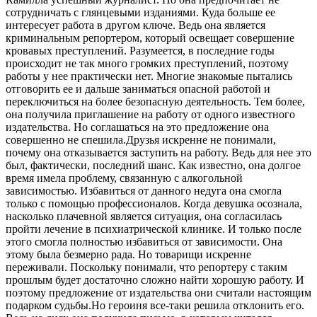
сотрудничать с глянцевыми изданиями. Куда больше ее
интересует работа в другом ключе. Ведь она является
криминальным репортером, который освещает совершение
кровавых преступлений. Разумеется, в последние годы
происходит не так много громких преступлений, поэтому
работы у нее практически нет. Многие знакомые пытались
отговорить ее и дальше заниматься опасной работой и
переключиться на более безопасную деятельность. Тем более,
она получила приглашение на работу от одного известного
издательства. Но соглашаться на это предложение она
совершенно не спешила.Друзья искренне не понимали,
почему она отказывается заступить на работу. Ведь для нее это
был, фактически, последний шанс. Как известно, она долгое
время имела проблему, связанную с алкогольной
зависимостью. Избавиться от данного недуга она смогла
только с помощью профессионалов. Когда девушка осознала,
насколько плачевной является ситуация, она согласилась
пройти лечение в психиатрической клинике. И только после
этого смогла полностью избавиться от зависимости. Она
этому была безмерно рада. Но товарищи искренне
переживали. Поскольку понимали, что репортеру с таким
прошлым будет достаточно сложно найти хорошую работу. И
поэтому предложение от издательства они считали настоящим
подарком судьбы.Но героиня все-таки решила отклонить его.