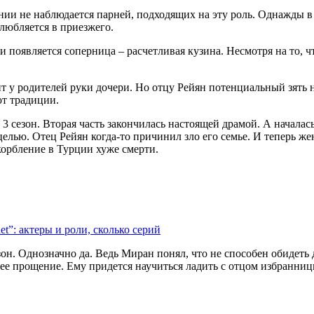
жении не наблюдается парней, подходящих на эту роль. Однажды
любляется в приезжего.
ки появляется соперница – расчетливая кузина. Несмотря на то, 
т у родителей руки дочери. Но отцу Рейян потенциальный зять 
ют традиции.
3 сезон. Вторая часть закончилась настоящей драмой. А началас
елью. Отец Рейян когда-то причинил зло его семье. И теперь же
скорбление в Турции хуже смерти.
t”: актеры и роли, сколько серий
он. Однозначно да. Ведь Миран понял, что не способен обидеть д
 ее прощение. Ему придется научиться ладить с отцом избранниц