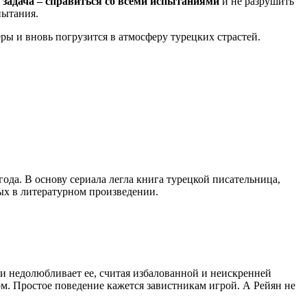
 задача – справиться со всеми испытаниями
и не разрушить
пытания.
еры и вновь погрузится в атмосферу турецких страстей.
ода. В основу сериала легла книга турецкой писательница,
ых в литературном произведении.
ки недолюбливает ее, считая избалованной и неискренней
ом. Простое поведение кажется завистникам игрой. А Рейян не