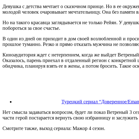
Девушка с детства мечтает о сказочном принце. Но в ее окру
молодой человек очаровывает мечтательницу. Она без памяти в
Но на такого красавца заглядывается не только Рейян. У девуш
побороться за свое счастье.
В один из дней он приходит в дом своей возлюбленной и проси
прошлое туманно. Резко и прямо отказать мужчина не позволя
Киноаудитория ждет с нетерпением, когда же выйдет Ветреный 
Оказалось, парень приехал в отдаленный регион с конкретной ц
обидчика, планируя взять ее в жены, а потом бросить. Такое о
Турецкий сериал “Доверенное/Emane
Нет смысла задаваться вопросом, будет ли показ Ветреный 3 сез
части герой постарается вернуть свою избранницу и заслужить
Смотрите также, выход сериала: Мажор 4 сезон.