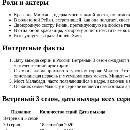
Роли и актеры
Красавца Мирхана, одержимого жаждой мести, но помен
В роли юной Рейян, встретившей, как она полагает, свое
Двоюродную сестру Рейян, претендующую на любовь глав
В отца юной красавицы, которому хочет отомстить ее в
Его супругу сыграла Гюнеш Хаят.
Интересные факты
Дату выхода серий в России Ветреный 3 сезон ожидают 
у отечественной аудитории.
Съемки фильма проходят в турецком городе Мидьят. Это 
христианская церковь и мусульманская мечеть. Мидьят – 
Мост Малабади, часто появляющийся в кадре, включен 
Особняк семьи Чадоглу в сериале является памятником ар
Ветреный 3 сезон, дата выхода всех сер
Название
Количество серий
Дата выхода
Ветреный 3 сезон
39 серия
18 сентября 2020