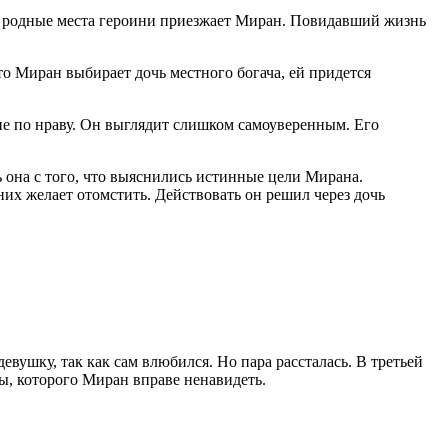
 в родные места героини приезжает Миран. Повидавший жизнь
что Миран выбирает дочь местного богача, ей придется
не по нраву. Он выглядит слишком самоуверенным. Его
ь она с того, что выяснились истинные цели Мирана.
них желает отомстить. Действовать он решил через дочь
евушку, так как сам влюбился. Но пара рассталась. В третьей
ы, которого Миран вправе ненавидеть.