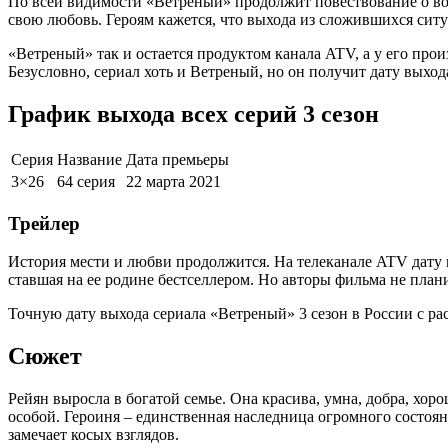
По всей видимости «Ветреный» продолжит повествование о во
свою любовь. Героям кажется, что выхода из сложившихся ситу
«Ветреный» так и остается продуктом канала ATV, а у его прои
Безусловно, сериал хоть и Ветреный, но он получит дату выхода
График выхода всех серий 3 сезон
Серия
Название
Дата премьеры
3×26
64 серия
22
марта
2021
Трейлер
История мести и любви продолжится. На телеканале ATV дату в
ставшая на ее родине бестселлером. Но авторы фильма не пла
Точную дату выхода сериала «Ветреный» 3 сезон в России с р
Сюжет
Рейян выросла в богатой семье. Она красива, умна, добра, хо
особой. Героиня – единственная наследница огромного состояни
замечает косых взглядов.