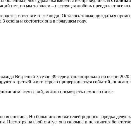
злюбленных, чья судьба оказывается несправедлива.
Их главная
аций нет, но мы то знаем – настоящая любовь преодолеет все ис
зводства стоят все те же люди. Осталось только дождаться премь
 3 сезона и состоится она в грядущем году.
ыхода Ветреный 3 сезон 39 серия запланировали на осени 2020 г
нируют в третьей части строго придерживаться событий, описанн
асписанием всех серий, можно посмотреть немного ниже.
рошо воспитана. Но большинство жителей родного городка девуш
я. Несмотря на свой статус, она скромна и не кичится богатств