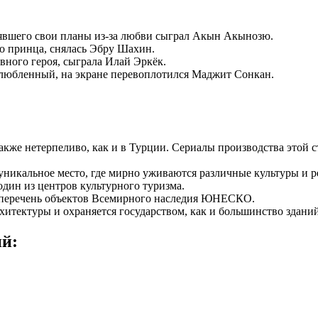
явшего свои планы из-за любви сыграл Акын Акынозю.
го принца, снялась Эбру Шахин.
ного героя, сыграла Илай Эркёк.
озлюбленный, на экране перевоплотился Маджит Сонкан.
также нетерпеливо, как и в Турции. Сериалы производства этой
уникальное место, где мирно уживаются различные культуры и р
один из центров культурного туризма.
в перечень объектов Всемирного наследия ЮНЕСКО.
хитектуры и охраняется государством, как и большинство зданий
ий: