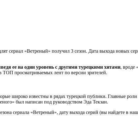
длят сериал «Ветреный» получил 3 сезон. Дата выхода новых сер
ведя ее на один уровень с другими турецкими хитами
, вроде
 ТОП просматриваемых лент по версии зрителей.
оторые широко известны в рядах турецкой публики. Главные ро
реного» был написан под руководством Эда Текзан.
 сезона сериала «Ветреный», дату выхода серий (вы найдете в н