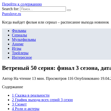
Перейти к содержанию
Search for:
Punxlove.ru
Когда выйдет фильм или сериал – расписание выхода новинок
Фильмы
Сериалы
Мультфильмы
Аниме
Игры
Трейлеры
Интересное
Ветреный 50 серия: финал 3 сезона, да
Автор
На чтение
13 мин.
Просмотров
116
Опубликовано
19.04
Содержание
1 Сказка в реальности
2 График выхода всех серий 3 сезон
3 Сюжет
4 Роли и актеры