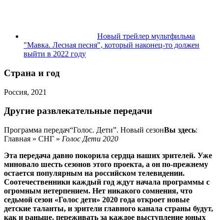
Новый трейлер мультфильма
"Мавка. Лесная песня", который наконец-то должен
выйти в 2022 году
Страна и год
Россия, 2021
Другие развлекательные передачи
Программа передач
“Голос. Дети”. Новый сезон
Вы здесь
:
Главная » СНГ »
Голос Дети 2020
Эта передача давно покорила сердца наших зрителей. Уже
миновало шесть сезонов этого проекта, а он по-прежнему
остается популярным на российском телевидении.
Соотечественники каждый год ждут начала программы с
огромным нетерпением. Нет никакого сомнения, что
седьмой сезон «Голос дети» 2020 года откроет новые
детские таланты, и зрители главного канала страны будут,
как и раньше, переживать за каждое выступление юных