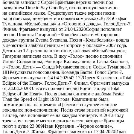
Бочелли записал с Сарой Брайтман версию песни под
названием Time to Say Goodbye, исполненную частично
на английском языке. Существуют также версии песни
на испанском, немецком и итальянском языках.
36 785
Софья
Туманова. «Колыбельная» и «Стороною дождь». Голос.Дети-7.
Финал. Фрагмент выпуска от 24.04.2020София исполняет
песню Полины Гагариной «Колыбельная» и «Стороною
дождь» группы Zventa Sventana. Песня «Колыбельная» вошла
в дебютный альбом певицы «Попроси у облаков» 2007 года.
Десять из 12 треков на пластинке, включая «Колыбельную»,
Гагарина написала сама. В шоу «Голос» песню исполняли
Илона Соломонова, Эльмира Калимуллина и Гаяна Захарова,
в «Голос. Дети» — Саида Мухаметзянова и Софья Туманова.
3
181
Результаты голосования. Команда Басты. Голос.Дети-7.
Фрагмент выпуска от 24.04.2020
42 172
Олеся Казаченко. «Total
Eclipse of the Heart». Голос.Дети-7. Финал. Фрагмент выпуска
от 24.04.2020Олеся исполняет песню Бони Тайлер «Total
Eclipse of the Heart». Песня вышла синглом с альбома Faster
Than the Speed of Light 1983 года. Композиция была
номинирована на премию «Грэмми» за лучшее женское
вокальное поп-исполнение. Песня стала визитной карточкой
Тайлер, она исполняет ее на каждом концерте. В 2013 году
трек занял первое место в списке песен, которые британцы
поют в душе.
23 089
Иван Кургалин. «Черное солнце».
Голос.Дети-7. Финал. Фрагмент выпуска от 17.04.2020Иван