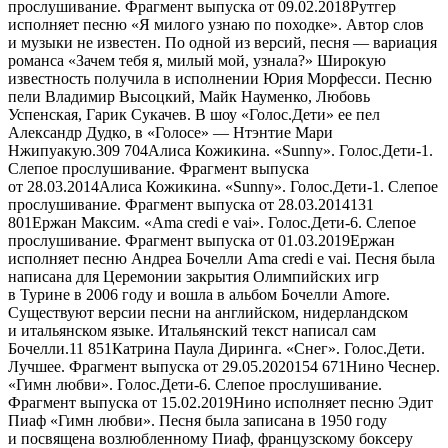
прослушивание. Фрагмент выпуска от 09.02.2018Рутгер
исполняет песню «Я милого узнаю по походке». Автор слов
и музыки не известен. По одной из версий, песня — вариация
романса «Зачем тебя я, милый мой, узнала?» Широкую
известность получила в исполнении Юрия Морфесси. Песню
пели Владимир Высоцкий, Майк Науменко, Любовь
Успенская, Гарик Сукачев. В шоу «Голос.Дети» ее пел
Александр Дудко, в «Голосе» — Нтэнтие Мари
Нжипуакую.
309 704
Алиса Кожикина. «Sunny». Голос.Дети-1.
Слепое прослушивание. Фрагмент выпуска
от 28.03.2014Алиса Кожикина. «Sunny». Голос.Дети-1. Слепое
прослушивание. Фрагмент выпуска от 28.03.2014
131
801
Ержан Максим. «Ama credi e vai». Голос.Дети-6. Слепое
прослушивание. Фрагмент выпуска от 01.03.2019Ержан
исполняет песню Андреа Бочелли Ama credi e vai. Песня была
написана для Церемонии закрытия Олимпийских игр
в Турине в 2006 году и вошла в альбом Бочелли Amore.
Существуют версии песни на английском, нидерландском
и итальянском языке. Итальянский текст написал сам
Бочелли.
11 851
Катрина Паула Диринга. «Снег». Голос.Дети.
Лучшее. Фрагмент выпуска от 29.05.2020
154 671
Нино Чеснер.
«Гимн любви». Голос.Дети-6. Слепое прослушивание.
Фрагмент выпуска от 15.02.2019Нино исполняет песню Эдит
Пиаф «Гимн любви». Песня была записана в 1950 году
и посвящена возлюбленному Пиаф, французскому боксеру