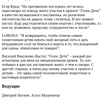
Егор Крид: “На протяжении последних лет велись
переговоры по поводу моего участия в проекте “Голос.Дети”
в качестве музыкального наставника, но различные
обстоятельства не давали этому случиться. И вот момент
настал. Буду рад поделиться своим опытом с участниками, а с
кем-то, возможно, продолжу сотрудничество и после”.
LOBODA: “Я возвращаюсь, чтобы помочь самым
талантливым детям начать свой звездный путь и дать
безудержную силу не бояться и верить в то, что рожденный
для сцены, обязательно ее покорит”.
Василий Вакуленко (Баста): “Голос Дети” – каждый раз
испытание для меня на эмоциональном уровне. Те, кто
побывал в креслах наставников знают, о чем я говорю. С
другой стороны, я очень рад своему участию в проекте с
детьми – это заряд самой положительной энергетики и
настоящая искренность”.
Ведущие
Дмитрий Нагиев
,
Агата Муцениеце