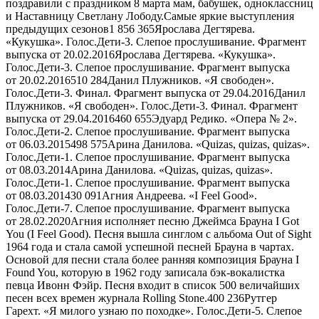
поздравили с праздником 8 марта мам, бабушек, одноклассниц
и Наставницу Светлану Лободу.Самые яркие выступления
предыдущих сезонов
1 856 365
Ярослава Дегтярева.
«Кукушка». Голос.Дети-3. Слепое прослушивание. Фрагмент
выпуска от 20.02.2016Ярослава Дегтярева. «Кукушка».
Голос.Дети-3. Слепое прослушивание. Фрагмент выпуска
от 20.02.2016
510 284
Данил Плужников. «Я свободен».
Голос.Дети-3. Финал. Фрагмент выпуска от 29.04.2016Данил
Плужников. «Я свободен». Голос.Дети-3. Финал. Фрагмент
выпуска от 29.04.2016
460 655
Эдуард Редико. «Опера № 2».
Голос.Дети-2. Слепое прослушивание. Фрагмент выпуска
от 06.03.2015
498 575
Арина Данилова. «Quizas, quizas, quizas».
Голос.Дети-1. Слепое прослушивание. Фрагмент выпуска
от 08.03.2014Арина Данилова. «Quizas, quizas, quizas».
Голос.Дети-1. Слепое прослушивание. Фрагмент выпуска
от 08.03.2014
30 091
Агния Андреева. «I Feel Good».
Голос.Дети-7. Слепое прослушивание. Фрагмент выпуска
от 28.02.2020Агния исполняет песню Джеймса Брауна I Got
You (I Feel Good). Песня вышла синглом с альбома Out of Sight
1964 года и стала самой успешной песней Брауна в чартах.
Основой для песни стала более ранняя композиция Брауна I
Found You, которую в 1962 году записала бэк-вокалистка
певца Ивонн Фэйр. Песня входит в список 500 величайших
песен всех времен журнала Rolling Stone.
400 236
Рутгер
Гарехт. «Я милого узнаю по походке». Голос.Дети-5. Слепое