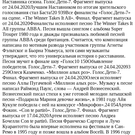
Наставника сезона. Голос.Дети-7. Фрагмент выпуска
от 24.04.2020Лучшим Наставником по итогам зрительского
голосования стал Баста!
20 939
Все финалисты «Голос.Дети-7»
на сцене. «The Winner Takes It All». Финал. Фрагмент выпуска
от 24.04.2020Финалисты исполняют песню The Winner Takes It
All группы ABBA. Песня вышла синглом с альбома Super
Trouper 1980 года и дважды признавалась любимой песней
группы ABBA среди британцев. Считается, что композиция
написана по мотивам развода участников группы Агнеты
Фэльтског и Бьорна Ульвеуса, хотя сами музыканты
утверждают, что это универсальная история о расставании.
Песня звучит в финале шоу «Голос
10 150
Объявление
победителя. Голос.Дети-7. Фрагмент выпуска от 24.04.2020
93
259
Олеся Казаченко. «Миллион алых роз». Голос.Дети-7.
Финал. Фрагмент выпуска от 24.04.2020Олеся исполняет
песню Аллы Пугачевой «Миллион алых роз». Музыку к песне
написал Раймонд Паулс, слова — Андрей Вознесенский.
Вознесенский писал стихи к уже готовой мелодии латышской
песни «Подарила Мариня девочке жизнь», в 1981 году Айя
Кукуле победила с ней на конкурсе «Микрофон».
24 054
Артем
Фокин. «Con te partirò». Голос.Дети-7. Финал. Фрагмент
выпуска от 17.04.2020Артем исполняет песню Андреа
Бочелли Con te partirò. Песня Франческо Сартори и Лучо
Куарантотто была впервые исполнена на фестивале в Сан-
Ремо в 1995 году и позже вошла в альбом Bocelli. В 1996 году