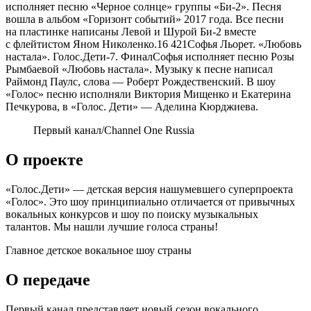
исполняет песню «Черное солнце» группы «Би-2». Песня
вошла в альбом «Горизонт событий» 2017 года. Все песни
на пластинке написаны Левой и Шурой Би-2 вместе
с флейтистом Яном Николенко.
16 421
Софья Льорет. «Любовь
настала». Голос.Дети-7. ФиналСофья исполняет песню Розы
Рымбаевой «Любовь настала». Музыку к песне написал
Раймонд Паулс, слова — Роберт Рождественский. В шоу
«Голос» песню исполняли Виктория Мищенко и Екатерина
Печкурова, в «Голос. Дети» — Аделина Кюрджиева.
Первый канал/Channel One Russia
О проекте
«Голос.Дети» — детская версия нашумевшего суперпроекта
«Голос». Это шоу принципиально отличается от привычных
вокальных конкурсов и шоу по поиску музыкальных
талантов. Мы нашли лучшие голоса страны!
Главное детское вокальное шоу страны
О передаче
Первый канал представляет новый сезон вокального