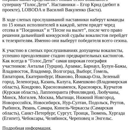
супершоу “Голос.Дети”. Наставники – Егор Крид (дебют в
проекте), LOBODA и Василий Вакуленко (Баста).
В ходе слепых прослушиваний наставники наберут команды
по 15 юных исполнителей в каждой, затем придет черед
отсева в “Поединках” и “Песне на вылет”, после чего право
решения дальнейшей конкурсной судьбы вокалистов перейдет
к телезрителям. Именно они выберут победителя всего сезона.
К участию в слепых прослушиваниях допущены вокалисты,
успешно преодолевшие стадию предварительных кастингов.
Как всегда в “Голос.Дети” самая широкая география
участников: Анталья (Турция), Арзамас, Барнаул, Булун-Бажы,
Владивосток, Владимир, Волгоград, Выборг, Гомель,
Евпатория, Екатеринбург, Иваново, Йошкар-Ола, Зеленый
город, Зеленоград, Казань, Калуга, Камешково (Владимирская
область), Кондрово, Краснознаменск, Красноярск, Курчатов
(Курская область), Лаппеенранта (Финляндия), Любучаны,
Минск, Могилев, Москва, Мытищи, Нижний Новгород,
Новороссийск, Новосибирск, Нур-Султан, Подольск, Реутов,
Рыбинск, Рязань, Самара, Кинель-Черкассы (Самарская
область), Санкт-Петербург, Сургут, Троицк, Тюмень, Хургада
(Египет), Чебоксары, Челябинск, Череповец и Энгельс.
Подробная информация.