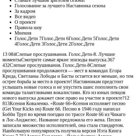
Станьте лучшим зрителем сезона!
Голосование за лучшего Наставника сезона
За кадром
Все видео
О проекте
Правила шоу
Мнения
Голос.Дети 7Голос.Дети 6Голос.Дети 5Голос.Дети
4Голос.Дети 3Голос.Дети 2Голос.Дети
13 084
Слепые прослушивания. Голос.Дети-8. Лучшие
моментыСмотрите самые яркие эпизоды выпуска.
367
432
Слепые прослушивания. Голос.Дети-8Слепые
прослушивания продолжаются — мест в командах Егора
Крида, Светланы Лободы и Басты остается все меньше, но тем
острее борьба за место в проекте! Наставникам предстоит
услышать новые голоса и не упустить шанс пополнить свои
команды талантливыми вокалистами. Кто из юных певцов
нового выпуска докажет свое право на участие в проекте?
12
813
Ксения Коваленко. «Route 66»Ксения исполняет песню
(Get Your Kicks on) Route 66. Песню в 1946 году написал
Бобби Труп во время поездки по трассе Route 66 из Чикаго
в Лос-Анджелес. Название предложила его жена. Песню
записали множество исполнителей, она стала стандартом.
Наибольшую популярность получила версия Нэта Кинга