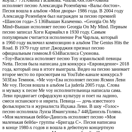
Коула.
7 751
Амина Гасымова. «Вальс-бостон»Амина
исполняет песню Александра Розенбаума «Вальс-бостон».
Песня вошла в альбом «Мои дворы» 1986 года. В 2004 году
Александр Розенбаум был награжден за песню премией
«Шансон года».
5 136
Вышан Казаченко. «Georgia On My
Mind»Вышан исполняет песню Georgia On My Mind. Первым
песню записал Хоги Кармайкл в 1930 году. Самым
популярным считается исполнение Рэя Чарльза, который
в 1960 году включил композицию в альбом The Genius Hits the
Road. В 1979 году штат Джорджия признал песню
официальным гимном.
8 634
Василиса Суюнова.
«Toy»Василиса исполняет песню Toy израильской певицы
Netta. Песня была написана для конкурса «Евровидение» 2018
года, который она в итоге выиграла. Видео на песню занимает
второе место по просмотрам на YouTube-канале конкурса.
9
503
Ева Темнюк. «Me voy»Ева исполняет песню Ясмин Леви
Me voy. Песня вошла в альбом La judería 2005 года. Слова
и музыку к песне Me voy исполнительница написала сама.
Леви продвигает сефардскую культуру и поет на ладино,
смеси испанского и иврита. Певица — дочь известного
фольклориста и журналиста Ицхака Леви. В шоу «Голос»
песню исполняла Луиза Имангулова.
7 448
Даниэль Голяна.
«Моя маленькая бейба»Даниэль исполняет песню «Моя
маленькая бейба» группы «Бригада С». Песня написана
в конце 1980-х годов и вошла в дебютную концертную