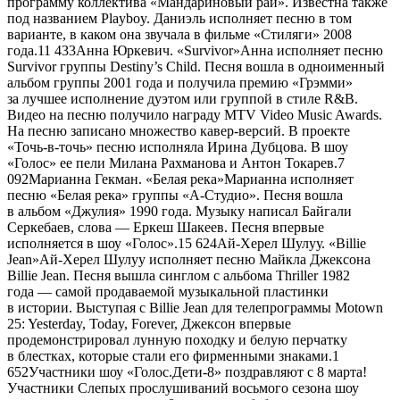
программу коллектива «Мандариновый рай». Известна также
под названием Playboy. Даниэль исполняет песню в том
варианте, в каком она звучала в фильме «Стиляги» 2008
года.
11 433
Анна Юркевич. «Survivor»Анна исполняет песню
Survivor группы Destiny’s Child. Песня вошла в одноименный
альбом группы 2001 года и получила премию «Грэмми»
за лучшее исполнение дуэтом или группой в стиле R&B.
Видео на песню получило награду MTV Video Music Awards.
На песню записано множество кавер-версий. В проекте
«Точь-в-точь» песню исполняла Ирина Дубцова. В шоу
«Голос» ее пели Милана Рахманова и Антон Токарев.
7
092
Марианна Гекман. «Белая река»Марианна исполняет
песню «Белая река» группы «А-Студио». Песня вошла
в альбом «Джулия» 1990 года. Музыку написал Байгали
Серкебаев, слова — Еркеш Шакеев. Песня впервые
исполняется в шоу «Голос».
15 624
Ай-Херел Шулуу. «Billie
Jean»Ай-Херел Шулуу исполняет песню Майкла Джексона
Billie Jean. Песня вышла синглом с альбома Thriller 1982
года — самой продаваемой музыкальной пластинки
в истории. Выступая с Billie Jean для телепрограммы Motown
25: Yesterday, Today, Forever, Джексон впервые
продемонстрировал лунную походку и белую перчатку
в блестках, которые стали его фирменными знаками.
1
652
Участники шоу «Голос.Дети-8» поздравляют с 8 марта!
Участники Слепых прослушиваний восьмого сезона шоу