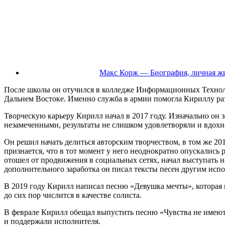
Макс Корж — Биография, личная жи
После школы он отучился в колледже Информационных Технолог
Дальнем Востоке. Именно служба в армии помогла Кириллу разо
Творческую карьеру Кирилл начал в 2017 году. Изначально он 
незамеченными, результаты не слишком удовлетворяли и вдох
Он решил начать делиться авторским творчеством, в том же 20
признается, что в тот момент у него неоднократно опускались 
отошел от продвижения в социальных сетях, начал выступать н
дополнительного заработка он писал тексты песен другим испо
В 2019 году Кирилл написал песню «Девушка мечты», которая
до сих пор числится в качестве солиста.
В феврале Кирилл обещал выпустить песню «Чувства не имеют 
и поддержали исполнителя.