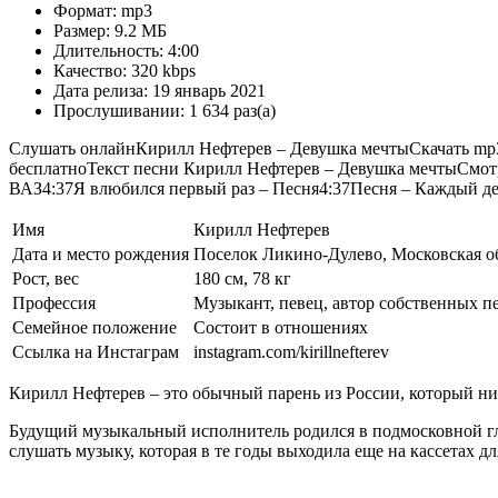
Формат:
mp3
Размер:
9.2 МБ
Длительность:
4:00
Качество:
320 kbps
Дата релиза:
19 январь 2021
Прослушивании:
1 634 раз(а)
Слушать онлайнКирилл Нефтерев – Девушка мечтыСкачать mp3Ск
бесплатноТекст песни Кирилл Нефтерев – Девушка мечтыСмот
ВАЗ
4:37
Я влюбился первый раз – Песня
4:37
Песня – Каждый де
Имя
Кирилл Нефтерев
Дата и место рождения
Поселок Ликино-Дулево, Московская обл
Рост, вес
180 см, 78 кг
Профессия
Музыкант, певец, автор собственных п
Семейное положение
Состоит в отношениях
Ссылка на Инстаграм
instagram.com/kirillnefterev
Кирилл Нефтерев – это обычный парень из России, который ни
Будущий музыкальный исполнитель родился в подмосковной глу
слушать музыку, которая в те годы выходила еще на кассетах 