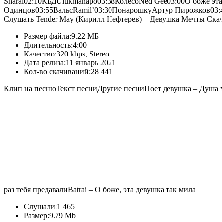
Sharai02:10КБДUlukmanapo03:38КолесоNed Gee03:00О боже эта 
Одинцов03:55ВальсRamil’03:30ПонарошкуАртур Пирожков03:
Слушать Tender May (Кирилл Нефтерев) – Девушка Мечты Скач
Размер файла:
9.22 МБ
Длительность:
4:00
Качество:
320 kbps, Stereo
Дата релиза:
11 январь 2021
Кол-во скачиваний:
28 441
Клип на песнюТекст песниДругие песни
Поет девушка
– Душа м
раз тебя предавали
Batrai
– О боже, эта девушка так мила
Слушали:
1 465
Размер:
9.79 Mb