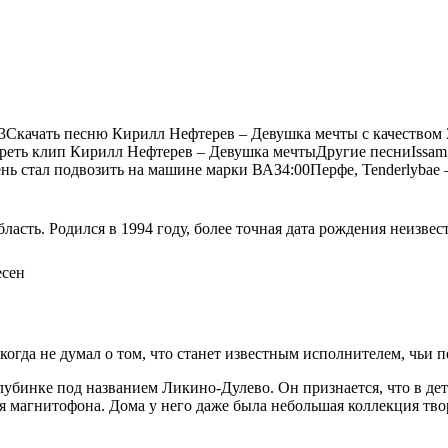
ачать песню Кирилл Нефтерев – Девушка мечты с качеством 320
реть клип Кирилл Нефтерев – Девушка мечтыДругие песни
Issam
нь стал подвозить на машине марки ВАЗ
4:00
Перфе, Tenderlybae
асть. Родился в 1994 году, более точная дата рождения неизвес
есен
когда не думал о том, что станет известным исполнителем, чьи
бинке под названием Ликино-Дулево. Он признается, что в детс
для магнитофона. Дома у него даже была небольшая коллекция т