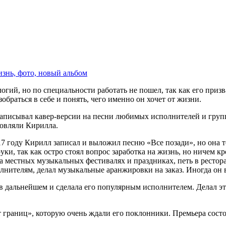
знь, фото, новый альбом
ий, но по специальности работать не пошел, так как его призв
браться в себе и понять, чего именно он хочет от жизни.
записывал кавер-версии на песни любимых исполнителей и групп
новляли Кирилла.
17 году Кирилл записал и выложил песню «Все позади», но она 
руки, так как остро стоял вопрос заработка на жизнь, но ничем 
а местных музыкальных фестивалях и праздниках, петь в ресторан
лнителям, делал музыкальные аранжировки на заказ. Иногда он 
 в дальнейшем и сделала его популярным исполнителем. Делал 
границ», которую очень ждали его поклонники. Премьера состоя