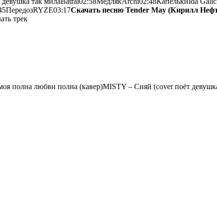
девушка так милаBatrai02:58МедлякArchi02:48КапелькиIda Galic
45ПередозRYZE03:17
Скачать песню Tender May (Кирилл Неф
ать трек
оя полна любви полна (кавер)
MISTY
– Сияй (cover поёт девушк