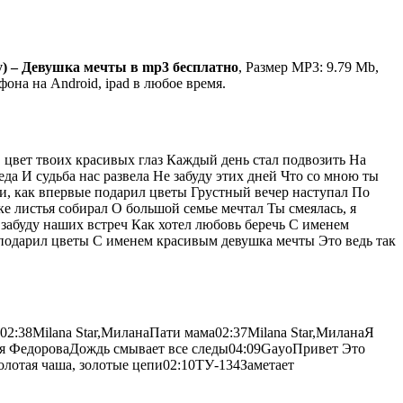
y) – Девушка мечты в mp3 бесплатно
, Размер MP3: 9.79 Mb,
она на Android, ipad в любое время.
 цвет твоих красивых глаз Каждый день стал подвозить На
да И судьба нас развела Не забуду этих дней Что со мною ты
и, как впервые подарил цветы Грустный вечер наступал По
е листья собирал О большой семье мечтал Ты смеялась, я
е забуду наших встреч Как хотел любовь беречь С именем
подарил цветы С именем красивым девушка мечты Это ведь так
и02:38Milana Star,МиланаПати мама02:37Milana Star,МиланаЯ
фья ФедороваДождь смывает все следы04:09GayoПривет Это
отая чаша, золотые цепи02:10ТУ-134Заметает