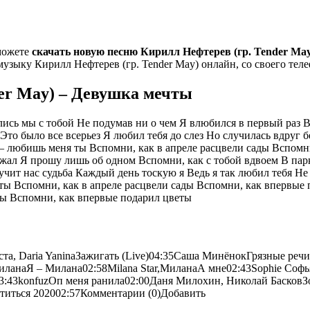
можете
скачать новую песню Кирилл Нефтерев (гр. Tender Ma
узыку Кирилл Нефтерев (гр. Tender May) онлайн, со своего телеф
der May) – Девушка мечты
сь мы с тобой Не подумав ни о чем Я влюбился в первый раз В
о было все всерьез Я любил тебя до слез Но случилась вдруг бе
— любишь меня ты Вспомни, как в апреле расцвели сады Вспомн
ожал Я прошу лишь об одном Вспомни, как с тобой вдвоем В парк
лучит нас судьба Каждый день тоскую я Ведь я так любил тебя Н
ты Вспомни, как в апреле расцвели сады Вспомни, как впервые 
ды Вспомни, как впервые подарил цветы
ста, Daria YaninaЗажигать (Live)04:35Саша МинёнокГрязные реч
,МиланаЯ – Милана02:58Milana Star,МиланаА мне02:43Sophie Со
43konfuzОп меня ранила02:00Даня Милохин, Николай БасковЗол
титься 202002:57Комментарии (0)Добавить