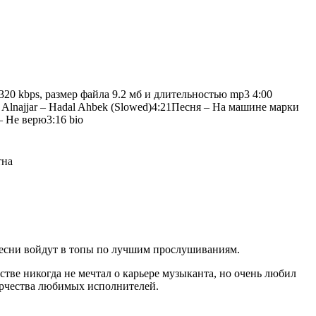
 kbps, размер файла 9.2 мб и длительностью mp3 4:00
 Alnajjar – Hadal Ahbek (Slowed)
4:21
Песня – На машине марки
 – Не верю
3:16
bio
тна
 песни войдут в топы по лучшим прослушиваниям.
тве никогда не мечтал о карьере музыканта, но очень любил
ворчества любимых исполнителей.