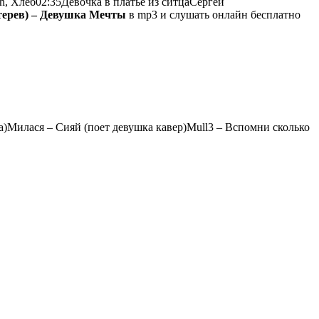
h, Хлеб02:35Девочка в платье из ситцаСергей
терев) – Девушка Мечты
в mp3 и слушать онлайн бесплатно
а)
Милася
– Сияй (поет девушка кавер)
Mull3
– Вспомни сколько