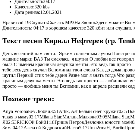
Длительность:
04:17
Качество:
320 kbs
Дата релиза:
12.01.2021
Нравится!
19
СлушатьСкачать MP3На ЗвонокЗдесь можете Вы 
Длительность: 04:17 в хорошем качестве 320 кбит или слушать м
Текст песни Кирилл Нефтерев (гр. Ten
День весенний нам светил Ярким солнечным лучом Повстречали
машине марки ВАЗ Ты смеялась, я шутил О любви все говорил Эт
была С именем красивым девушка мечты Это ведь так просто 
тебе весь день скучал Вспоминал твои слова Как до дома пров
шутил Первый стих тебе дарил Разве мог я знать тогда Что раз
красивым девушка мечты Это ведь так просто — любишь меня 
просто — любишь меня ты Вспомни, как в апреле расцвели са
Похожие треки:
Anya VoronaБез Любви3:51Artik, AstiБелый снег кружит02:51Ба
такая в маму02:17Milana Star,МиланаМалявка03:05Milana Star
Я02:53RICKОй Бой01:18Гриша ПетровДевчонка юности моей03:
Зима04:12Алексей КедровскийНастя5:17Uma2rmaH, BuritoПрос