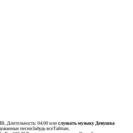
MB, Длительность: 04:00 или
слушать музыку Девушка
дованные
песни
Забудь всеТайпан,