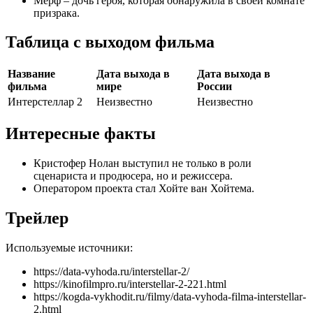
Мерф – дочь героя, которая обнаружила в своей комнате
призрака.
Таблица с выходом фильма
Название
Дата выхода в
Дата выхода в
фильма
мире
России
Интерстеллар 2
Неизвестно
Неизвестно
Интересные факты
Кристофер Нолан выступил не только в роли
сценариста и продюсера, но и режиссера.
Оператором проекта стал Хойте ван Хойтема.
Трейлер
Используемые источники:
https://data-vyhoda.ru/interstellar-2/
https://kinofilmpro.ru/interstellar-2-221.html
https://kogda-vykhodit.ru/filmy/data-vyhoda-filma-interstellar-
2.html