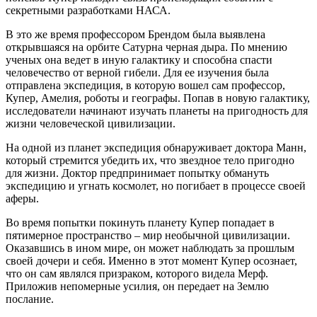
секретными разработками НАСА.
В это же время профессором Брендом была выявлена
открывшаяся на орбите Сатурна черная дыра. По мнению
ученых она ведет в иную галактику и способна спасти
человечество от верной гибели. Для ее изучения была
отправлена экспедиция, в которую вошел сам профессор,
Купер, Амелия, роботы и географы. Попав в новую галактику,
исследователи начинают изучать планеты на пригодность для
жизни человеческой цивилизации.
На одной из планет экспедиция обнаруживает доктора Манн,
который стремится убедить их, что звездное тело пригодно
для жизни. Доктор предпринимает попытку обмануть
экспедицию и угнать космолет, но погибает в процессе своей
аферы.
Во время попытки покинуть планету Купер попадает в
пятимерное пространство – мир необычной цивилизации.
Оказавшись в ином мире, он может наблюдать за прошлым
своей дочери и себя. Именно в этот момент Купер осознает,
что он сам являлся призраком, которого видела Мерф.
Приложив непомерные усилия, он передает на Землю
послание.