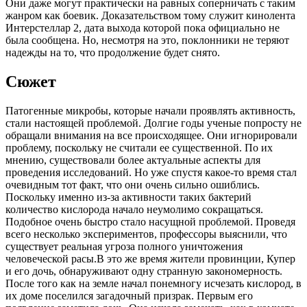
Они даже могут практически на равных соперничать с таким
жанром как боевик. Доказательством тому служит кинолента
Интерстеллар 2, дата выхода которой пока официально не
была сообщена. Но, несмотря на это, поклонники не теряют
надежды на то, что продолжение будет снято.
Сюжет
Патогенные микробы, которые начали проявлять активность,
стали настоящей проблемой. Долгие годы ученые попросту не
обращали внимания на все происходящее. Они игнорировали
проблему, поскольку не считали ее существенной. По их
мнению, существовали более актуальные аспекты для
проведения исследований. Но уже спустя какое-то время стал
очевидным тот факт, что они очень сильно ошиблись.
Поскольку именно из-за активности таких бактерий
количество кислорода начало неумолимо сокращаться.
Подобное очень быстро стало насущной проблемой. Проведя
всего несколько экспериментов, профессоры выяснили, что
существует реальная угроза полного уничтожения
человеческой расы.В это же время жители провинции, Купер
и его дочь, обнаруживают одну странную закономерность.
После того как на земле начал понемногу исчезать кислород, в
их доме поселился загадочный призрак. Первым его