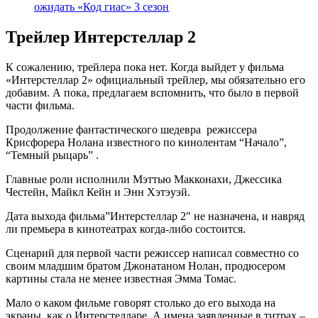
ожидать «Код гиас» 3 сезон
Трейлер Интерстеллар 2
К сожалению, трейлера пока нет. Когда выйдет у фильма
«Интерстеллар 2» официальный трейлер, мы обязательно его
добавим. А пока, предлагаем вспомнить, что было в первой
части фильма.
Продолжение фантастического шедевра режиссера
Крисфорера Нолана известного по кинолентам “Начало”,
“Темный рыцарь” .
Главные роли исполнили Мэттью Макконахи, Джессика
Честейн, Майкл Кейн и Энн Хэтэуэй.
Дата выхода фильма”Интерстеллар 2″ не назначена, и навряд
ли премьера в кинотеатрах когда-либо состоится.
Сценарий для первой части режиссер написал совместно со
своим младшим братом Джонатаном Нолан, продюсером
картины стала не менее известная Эмма Томас.
Мало о каком фильме говорят столько до его выхода на
экраны, как о Интерстелларе. А имена заявленные в титрах –