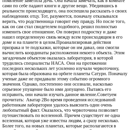
появление заметила дочь. Она начала замечать, как в комнате
сами по себе падают книги и другие вещи. Убедившись в
реальности происходящего, она поспешила рассказать о своих
наблюдениях отцу. Тот, разумеется, поначалу отказывался
верить, что родственница говорит ему правду. Но после того,
как он сам стал свидетелем подобного, решил полностью
изменить свое отношение. Он поверил подростку и даже
нашел определенную связь между всем происходящим в его
доме и на планете в целом.Проанализировав действия
призрака и те подсказки, которые он им давал, они смогли
вычислить координаты расположения некоего объекта. Этим
загадочным объектом оказалась лаборатория, в которой
трудились специалисты НАСА. Они на протяжении
последних нескольких лет усиленно изучали червоточину,
которая была образована на орбите планеты Сатурн. Поначалу
ученые даже не придавали этому событию огромного
значения. Однако, постепенно они осознали, насколько
серьезное упущение было ими допущено. Пытаясь его
исправить, они начали изучать данное явление.
Советуем
прочитать:
Аватар 2
Во время проведения исследований
работникам лаборатории удалось выяснить один очень
любопытный факт. Оказалось, что червоточина позволяет
путешествовать по вселенной. Причем существует не одна
вселенная, которая уже известна людям, а сразу несколько.
Более того, на новых планетах, которые располагаются в