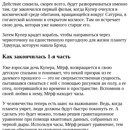
Действие сиквела, скорее всего, будет разворачиваться именно
там, где закончился первый фильм, когда Купер очнулся в
космической среде обитания, вращающейся вокруг Сатурна, в
гигантской колонии в открытом космосе. Там он встречает
свою дочь, которая уже намного старше его.
Затем Купер крадет корабль, чтобы направиться через
червоточину на единственную пригодную для жизни планету
Эдмунда, которую нашла Брэнд.
Как закончилась 1-я часть
Уже взрослая дочь Купера, Мёрф, возвращается в свою
детскую спальню и понимает, что некий призрак из ее
далекого прошлого — это не сверхъестественная сущность,
пытавшаяся связаться с ней с помощью рисунков ан полу, а ее
отец, потерявшийся во времени и пространстве. Вспомнив о
своей любви к нему, Мёрф находит часы.
У человечества теперь есть шанс на выживание. Ведь, когда
планета умрет, люди должны будут быстро покинуть ее. А
сделать это будет можно, только решив гравитационное
уравнение при помощи квантовых данных, собранных из
черной дыры. Используя часы, Мёрф решает уравнение, тем
самым обеспечив выживание человечества.