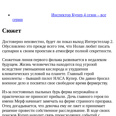
Инспектор Купер 4 сезон – все
серии
Сюжет
Достоверно неизвестно, будет ли показ выход Интерстеллар 2.
Обусловлено это прежде всего тем, что Нолан любит писать
сценарии к своим проектам в атмосфере полной секретности.
Сюжетная линия первого фильма развивается в недалеком
будущем. Жизнь человечества находится под угрозой
вследствие уменьшения кислорода и ухудшения
климатических условий на планете. Главный герой
киноленты – бывший пилот НАСА Купер. Он давно бросил
военное дело и посвятил свое свободное время фермерству.
Из-за постоянных пыльных бурь ферма неурожайна и
практически не приносит прибыли. Дочь главного героя по
имени Мерф начинает замечать на ферме странного призрака.
Отец догадывается, что девочка ему не лжет и принимает
решение провести собственное расследование. В ходе своих
поисков Купер находит связь происходящих событий с