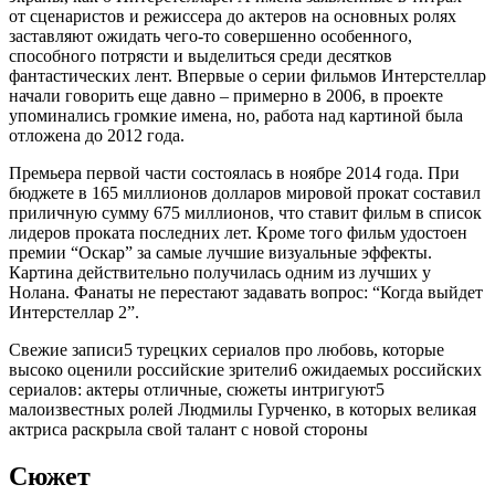
от сценаристов и режиссера до актеров на основных ролях
заставляют ожидать чего-то совершенно особенного,
способного потрясти и выделиться среди десятков
фантастических лент. Впервые о серии фильмов Интерстеллар
начали говорить еще давно – примерно в 2006, в проекте
упоминались громкие имена, но, работа над картиной была
отложена до 2012 года.
Премьера первой части состоялась в ноябре 2014 года. При
бюджете в 165 миллионов долларов мировой прокат составил
приличную сумму 675 миллионов, что ставит фильм в список
лидеров проката последних лет. Кроме того фильм удостоен
премии “Оскар” за самые лучшие визуальные эффекты.
Картина действительно получилась одним из лучших у
Нолана. Фанаты не перестают задавать вопрос: “Когда выйдет
Интерстеллар 2”.
Свежие записи5 турецких сериалов про любовь, которые
высоко оценили российские зрители6 ожидаемых российских
сериалов: актеры отличные, сюжеты интригуют5
малоизвестных ролей Людмилы Гурченко, в которых великая
актриса раскрыла свой талант с новой стороны
Сюжет