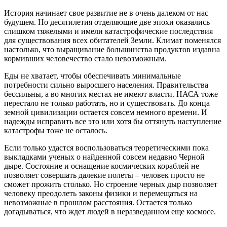
История начинает свое развитие не в очень далеком от нас
будущем. Но десятилетия отделяющие две эпохи оказались
слишком тяжелыми и имели катастрофические последствия
для существования всех обитателей Земли. Климат поменялся
настолько, что выращивание большинства продуктов издавна
кормивших человечество стало невозможным.
Еды не хватает, чтобы обеспечивать минимальные
потребности сильно выросшего населения. Правительства
бессильны, а во многих местах не имеют власти. НАСА тоже
перестало не только работать, но и существовать. До конца
земной цивилизации остается совсем немного времени. И
надежды исправить все это или хотя бы оттянуть наступление
катастрофы тоже не осталось.
Если только удастся воспользоваться теоретическими пока
выкладками ученых о найденной совсем недавно Черной
дыре. Состояние и оснащение космических кораблей не
позволяет совершать далекие полеты – человек просто не
сможет прожить столько. Но строение черных дыр позволяет
человеку преодолеть законы физики и перемещаться на
невозможные в прошлом расстояния. Остается только
догадываться, что ждет людей в неразведанном еще космосе.