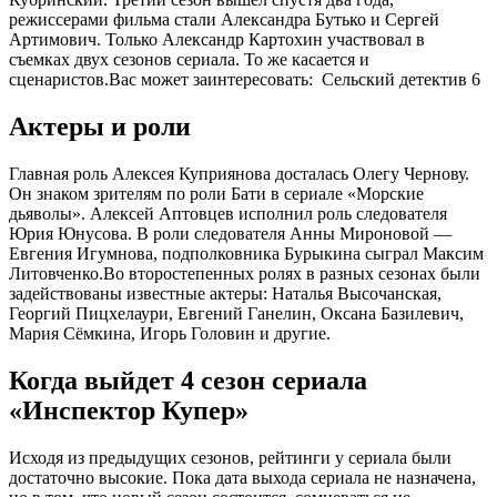
режиссерами фильма стали Александра Бутько и Сергей
Артимович. Только Александр Картохин участвовал в
съемках двух сезонов сериала. То же касается и
сценаристов.
Вас может заинтересовать:
Сельский детектив 6
Актеры и роли
Главная роль Алексея Куприянова досталась Олегу Чернову.
Он знаком зрителям по роли Бати в сериале «Морские
дьяволы». Алексей Аптовцев исполнил роль следователя
Юрия Юнусова. В роли следователя Анны Мироновой —
Евгения Игумнова, подполковника Бурыкина сыграл Максим
Литовченко.Во второстепенных ролях в разных сезонах были
задействованы известные актеры: Наталья Высочанская,
Георгий Пицхелаури, Евгений Ганелин, Оксана Базилевич,
Мария Сёмкина, Игорь Головин и другие.
Когда выйдет 4 сезон сериала
«Инспектор Купер»
Исходя из предыдущих сезонов, рейтинги у сериала были
достаточно высокие. Пока дата выхода сериала не назначена,