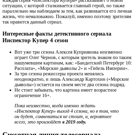
Каждая серия «Инспектора Купера» рассказывает о новой
ситуации, с которой сталкивается главный герой, но также
параллельно мы наблюдаем за тем, как развивается его личная
жизнь, что немаловажно. Пожалуй, именно поэтому зрителям
так нравится данный сериал.
Интересные факты детективного сериала
Инспектор Купер 4 сезон
Вот уже три сезона Алексея Куприянова неизменно
играет Олег Чернов, с которым зритель знаком по таким
нашумевшим картинам, как: «Бандитский Петербург 10:
Расплата», «Морские дьяволы 2» и «Гибель Империи».
За три сезона режиссеры проекта менялись
неоднократно, и лишь Александр Картохин («Морские
дьяволы») остается на своем месте два сезона подряд.
Не стоит забывать, что картина имеет возрастное
ограничение 16+.
Пока неизвестно, когда именно ждать
«Инспектор Купер» выход 4 сезона, но в том, что
он будет, сомневаться не стоит, и, вероятнее
всего, это произойдет
в 2019 году.
Сюжетная линия телесериала