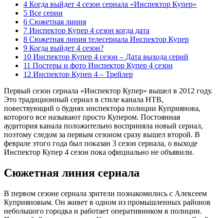
4 Когда выйдет 4 сезон сериала «Инспектор Купер»
5 Все серии
6 Сюжетная линия
7 Инспектор Купер 4 сезон когда дата
8 Сюжетная линия телесериала Инспектор Купер
9 Когда выйдет 4 сезон?
10 Инспектор Купер 4 сезон – Дата выхода серий
11 Постеры и фото Инспектор Купер 4 сезон
12 Инспектор Купер 4 – Трейлер
Первый сезон сериала «Инспектор Купер» вышел в 2012 году.
Это традиционный сериал в стиле канала НТВ,
повествующий о буднях инспектора полиции Куприянова,
которого все называют просто Купером. Постоянная
аудитория канала положительно восприняла новый сериал,
поэтому следом за первым сезоном сразу вышел второй. В
феврале этого года был показан 3 сезон сериала, о выходе
Инспектор Купер 4 сезон пока официально не объявили.
Сюжетная линия сериала
В первом сезоне сериала зрители познакомились с Алексеем
Куприяновым. Он живет в одном из промышленных районов
небольшого городка и работает оперативником в полиции.