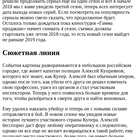
решили продолжить сериал еще на один сезон и вот в начале
2018 мы с вами увидели третий сезон, теперь всех интересует
дата выхода новых серий. Если посмотреть на популярность
сериала можно смело сказать, что продолжение будет.
Осталось только дождаться пока киностудия «Гамма
продакшн» начнет снимать 4 сезон, съемки должны
стартовать уже летом 2018 года, то есть новый сезон выйдет
не раньше 2019 года.
Сюжетная линия
События картины разворачиваются в небольшом российском
городке, где живет капитан полиции Алексей Куприянов,
которого все знают, как Купер. Алексей был обычным опером,
однако после того, как убили его друга он решил изменить
свою профессию, ушел из органов и стал участковым
инспектором. Теперь у него появилось больше времени для
того, чтобы разобраться в смерти друга и найти виновных.
Ему удалось наказать убийцу и теперь он с новыми силами
отправляется в бой. В новом сезоне мы увидим новые
истории лучшего участкового страны Купера. Алексей
бесспорно даст фору любому оперативнику и следователю,
однако он все еще не желает возвращаться к такой работе, ему
подходит место участкового, более того, он имеет больше