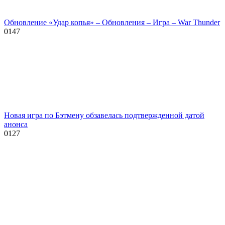
Обновление «Удар копья» – Обновления – Игра – War Thunder
0
147
Новая игра по Бэтмену обзавелась подтвержденной датой
анонса
0
127