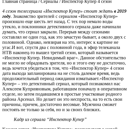
Главная страница / Сериалы / Инспектор Купер 4 сезон
4 сезон телесериала «Инспектор Купер» стоит ждать
в 2019
году
.
Знакомство зрителей с сериалом «Инспектор Купер»
произошло еще шесть лет назад. С тех пор немало воды
утекло, и поклонники детективного сериала даже начинали
думать, что сериал закрыли. Перерыв между сезонами
составлял не один год, как это зачастую бывает, а около двух с
половиной. Однако, невзирая на это, интерес к картине не
угас.
И вот, спустя два с половиной года, в эфир телеканала
НТВ наконец-то вышел третий сезон, который называется
«Инспектор Купер. Невидимый враг». Данное обстоятельство
не могло не обрадовать зрителя, но и этого ему не достаточно,
ведь хочется убедиться в том, что «Инспектор Купер» 4 сезон
дата выхода запланирована на не столь далекое время, ведь
продолжительный период ожидания изматывает.
«Инспектор
Купер» – это детективный сериал, который познакомил нас
Алексеем Куприяновым, работавшим поначалу в оперативном
отделе, но затем подавшимся в простые участковые родного
района Арсенал. Но делает он это неспроста, на то есть свои
причины, причем, достаточно весомые. Мужчина сможет
постоять не только за себя, но и за своих близких.
Кадр из сериала “Инспектор Купер”