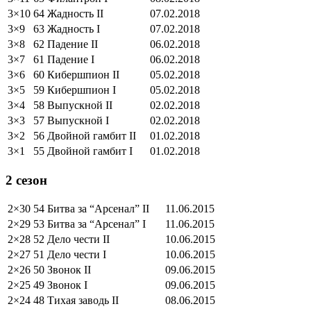
3×10
64 Жадность II
07.02.2018
3×9
63 Жадность I
07.02.2018
3×8
62 Падение II
06.02.2018
3×7
61 Падение I
06.02.2018
3×6
60 Кибершпион II
05.02.2018
3×5
59 Кибершпион I
05.02.2018
3×4
58 Выпускной II
02.02.2018
3×3
57 Выпускной I
02.02.2018
3×2
56 Двойной гамбит II
01.02.2018
3×1
55 Двойной гамбит I
01.02.2018
2 сезон
2×30
54 Битва за “Арсенал” II
11.06.2015
2×29
53 Битва за “Арсенал” I
11.06.2015
2×28
52 Дело чести II
10.06.2015
2×27
51 Дело чести I
10.06.2015
2×26
50 Звонок II
09.06.2015
2×25
49 Звонок I
09.06.2015
2×24
48 Тихая заводь II
08.06.2015