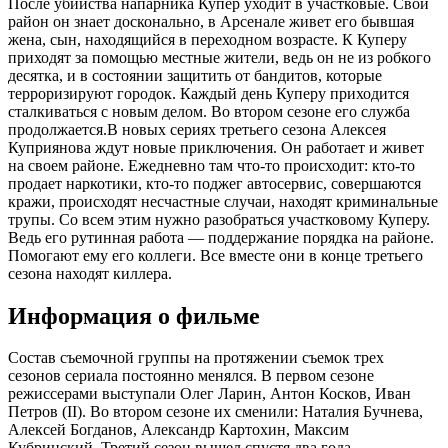
После убийства напарника Купер уходит в участковые. Свой
район он знает досконально, в Арсенале живет его бывшая
жена, сын, находящийся в переходном возрасте. К Куперу
приходят за помощью местные жители, ведь он не из робкого
десятка, и в состоянии защитить от бандитов, которые
терроризируют городок. Каждый день Куперу приходится
сталкиваться с новым делом. Во втором сезоне его служба
продолжается.В новых сериях третьего сезона Алексея
Куприянова ждут новые приключения. Он работает и живет
на своем районе. Ежедневно там что-то происходит: кто-то
продает наркотики, кто-то поджег автосервис, совершаются
кражи, происходят несчастные случаи, находят криминальные
трупы. Со всем этим нужно разобраться участковому Куперу.
Ведь его рутинная работа — поддержание порядка на районе.
Помогают ему его коллеги. Все вместе они в конце третьего
сезона находят киллера.
Информация о фильме
Состав съемочной группы на протяжении съемок трех
сезонов сериала постоянно менялся. В первом сезоне
режиссерами выступали Олег Ларин, Антон Косков, Иван
Петров (II). Во втором сезоне их сменили: Наталия Бучнева,
Алексей Богданов, Александр Картохин, Максим
Кубринский. Третий сезон вышел спустя два года,