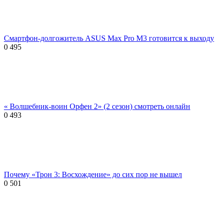
Смартфон-долгожитель ASUS Max Pro M3 готовится к выходу
0
495
« Волшебник-воин Орфен 2» (2 сезон) смотреть онлайн
0
493
Почему «Трон 3: Восхождение» до сих пор не вышел
0
501