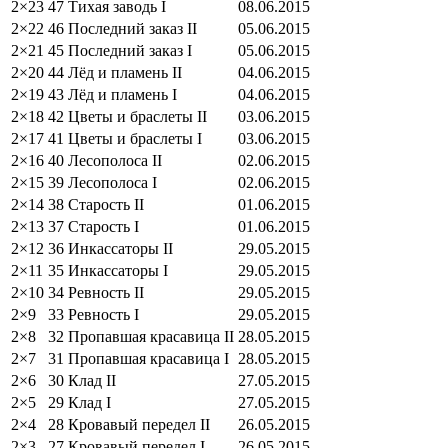
2×23
47 Тихая заводь I
08.06.2015
2×22
46 Последний заказ II
05.06.2015
2×21
45 Последний заказ I
05.06.2015
2×20
44 Лёд и пламень II
04.06.2015
2×19
43 Лёд и пламень I
04.06.2015
2×18
42 Цветы и браслеты II
03.06.2015
2×17
41 Цветы и браслеты I
03.06.2015
2×16
40 Лесополоса II
02.06.2015
2×15
39 Лесополоса I
02.06.2015
2×14
38 Старость II
01.06.2015
2×13
37 Старость I
01.06.2015
2×12
36 Инкассаторы II
29.05.2015
2×11
35 Инкассаторы I
29.05.2015
2×10
34 Ревность II
29.05.2015
2×9
33 Ревность I
29.05.2015
2×8
32 Пропавшая красавица II
28.05.2015
2×7
31 Пропавшая красавица I
28.05.2015
2×6
30 Клад II
27.05.2015
2×5
29 Клад I
27.05.2015
2×4
28 Кровавый передел II
26.05.2015
2×3
27 Кровавый передел I
26.05.2015