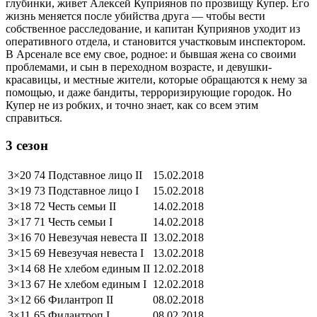
глубинки, живет Алексей Куприянов по прозвищу Купер. Его
жизнь меняется после убийства друга — чтобы вести
собственное расследование, и капитан Куприянов уходит из
оперативного отдела, и становится участковым инспектором.
В Арсенале все ему свое, родное: и бывшая жена со своими
проблемами, и сын в переходном возрасте, и девушки-
красавицы, и местные жители, которые обращаются к нему за
помощью, и даже бандиты, терроризирующие городок. Но
Купер не из робких, и точно знает, как со всем этим
справиться.
3 сезон
3×20
74 Подставное лицо II
15.02.2018
3×19
73 Подставное лицо I
15.02.2018
3×18
72 Честь семьи II
14.02.2018
3×17
71 Честь семьи I
14.02.2018
3×16
70 Невезучая невеста II
13.02.2018
3×15
69 Невезучая невеста I
13.02.2018
3×14
68 Не хлебом единым II
12.02.2018
3×13
67 Не хлебом единым I
12.02.2018
3×12
66 Филантроп II
08.02.2018
3×11
65 Филантроп I
08.02.2018