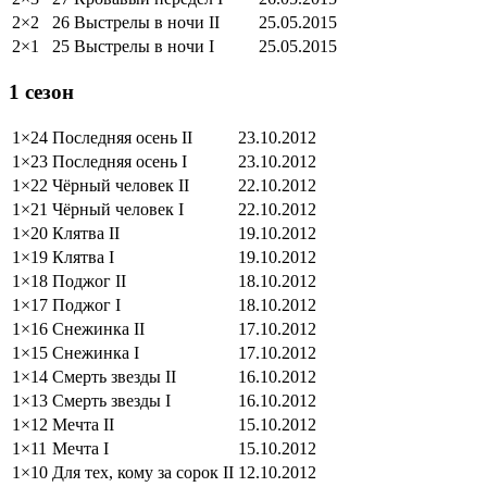
2×2
26 Выстрелы в ночи II
25.05.2015
2×1
25 Выстрелы в ночи I
25.05.2015
1 сезон
1×24
Последняя осень II
23.10.2012
1×23
Последняя осень I
23.10.2012
1×22
Чёрный человек II
22.10.2012
1×21
Чёрный человек I
22.10.2012
1×20
Клятва II
19.10.2012
1×19
Клятва I
19.10.2012
1×18
Поджог II
18.10.2012
1×17
Поджог I
18.10.2012
1×16
Снежинка II
17.10.2012
1×15
Снежинка I
17.10.2012
1×14
Смерть звезды II
16.10.2012
1×13
Смерть звезды I
16.10.2012
1×12
Мечта II
15.10.2012
1×11
Мечта I
15.10.2012
1×10
Для тех, кому за сорок II
12.10.2012