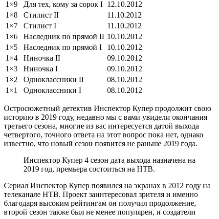
1×9
Для тех, кому за сорок I
12.10.2012
1×8
Стилист II
11.10.2012
1×7
Стилист I
11.10.2012
1×6
Наследник по прямой II
10.10.2012
1×5
Наследник по прямой I
10.10.2012
1×4
Ниночка II
09.10.2012
1×3
Ниночка I
09.10.2012
1×2
Одноклассники II
08.10.2012
1×1
Одноклассники I
08.10.2012
Остросюжетный детектив Инспектор Купер продолжит свою
историю в 2019 году, недавно мы с вами увидели окончания
третьего сезона, многие из вас интересуется датой выхода
четвертого, точного ответа на этот вопрос пока нет, однако
известно, что новый сезон появится не раньше 2019 года.
Инспектор Купер 4 сезон дата выхода назначена на
2019 год, премьера состоиться на НТВ.
Сериал Инспектор Купер появился на экранах в 2012 году на
телеканале НТВ. Проект заинтересовал зрителя и именно
благодаря высоким рейтингам он получил продолжение,
второй сезон также был не менее популярен, и создатели