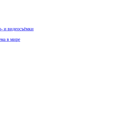
о- и видеосъёмки
ема в мире