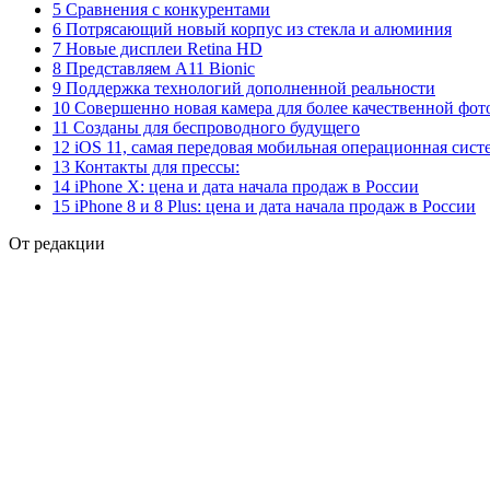
5 Сравнения с конкурентами
6 Потрясающий новый корпус из стекла и алюминия
7 Новые дисплеи Retina HD
8 Представляем A11 Bionic
9 Поддержка технологий дополненной реальности
10 Совершенно новая камера для более качественной фот
11 Созданы для беспроводного будущего
12 iOS 11, самая передовая мобильная операционная сист
13 Контакты для прессы:
14 iPhone X: цена и дата начала продаж в России
15 iPhone 8 и 8 Plus: цена и дата начала продаж в России
От редакции