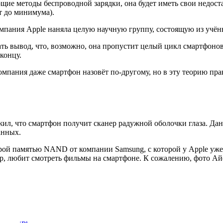
ющие методы беспроводной зарядки, она будет иметь свои недост
ёт до минимума).
мпания Apple наняла целую научную группу, состоящую из учёны
ать вывод, что, возможно, она пропустит целый цикл смартфоно
 концу.
мпания даже смартфон назовёт по-другому, но в эту теорию прак
ил, что смартфон получит сканер радужной оболочки глаза. Да
анных.
рой памятью NAND от компании Samsung, с которой у Apple уже 
мер, любит смотреть фильмы на смартфоне. К сожалению, фото Ай