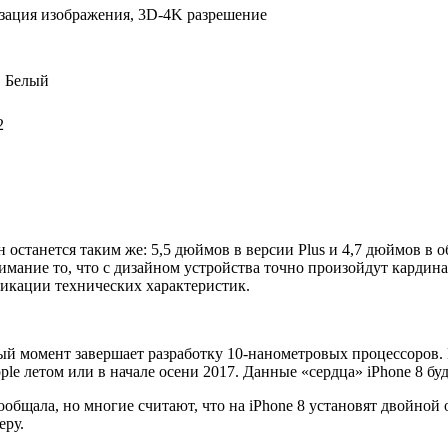
изация изображения, 3D-4K разрешение
, Белый
2
он останется таким же: 5,5 дюймов в версии Plus и 4,7 дюймов 
внимание то, что с дизайном устройства точно произойдут кардин
бликации технических характеристик.
ый момент завершает разработку 10-нанометровых процессоров. 
ple летом или в начале осени 2017. Данные «сердца» iPhone 8 
общала, но многие считают, что на iPhone 8 установят двойной 
еру.