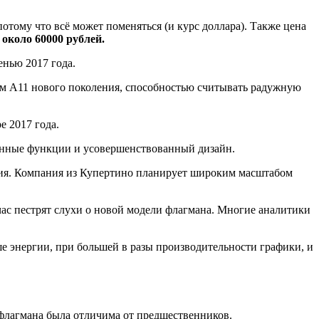
отому что всё может поменяться (и курс доллара). Также цена
 около 60000 рублей.
енью 2017 года.
ром A11 нового поколения, способностью считывать радужную
е 2017 года.
танные функции и усовершенствованный дизайн.
ления. Компания из Купертино планирует широким масштабом
час пестрят слухи о новой модели флагмана. Многие аналитики
ше энергии, при большей в разы производительности графики, и
флагмана была отличима от предшественников.