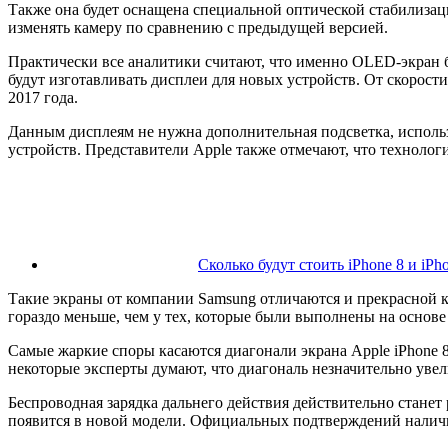
Также она будет оснащена специальной оптической стабилизацие
изменять камеру по сравнению с предыдущей версией.
Практически все аналитики считают, что именно OLED-экран бу
будут изготавливать дисплеи для новых устройств. От скорости
2017 года.
Данным дисплеям не нужна дополнительная подсветка, использ
устройств. Представители Apple также отмечают, что техноло
Сколько будут стоить iPhone 8 и iP
Такие экраны от компании Samsung отличаются и прекрасной 
гораздо меньше, чем у тех, которые были выполнены на основ
Самые жаркие споры касаются диагонали экрана Apple iPhone 8
некоторые эксперты думают, что диагональ незначительно уве
Беспроводная зарядка дальнего действия действительно станет
появится в новой модели. Официальных подтверждений наличи