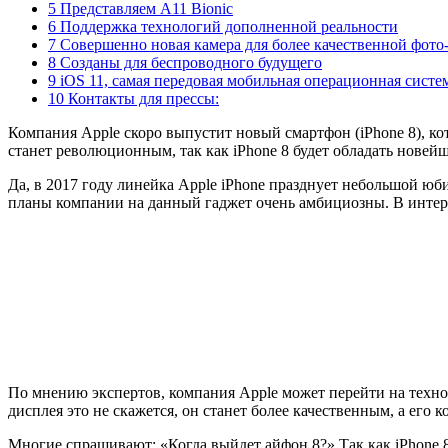
5 Представляем A11 Bionic
6 Поддержка технологий дополненной реальности
7 Совершенно новая камера для более качественной фото
8 Созданы для беспроводного будущего
9 iOS 11, самая передовая мобильная операционная систе
10 Контакты для прессы:
Компания Apple скоро выпустит новый смартфон (iPhone 8), ко
станет революционным, так как iPhone 8 будет обладать нове
Да, в 2017 году линейка Apple iPhone празднует небольшой юбил
планы компании на данный гаджет очень амбициозны. В интерне
По мнению экспертов, компания Apple может перейти на технол
дисплея это не скажется, он станет более качественным, а его
Многие спрашивают: «Когда выйдет айфон 8?» Так как iPhone 8