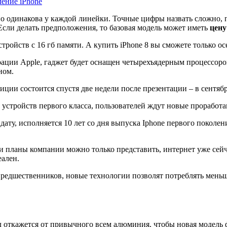
ление iPhone
но одинакова у каждой линейки. Точные цифры назвать сложно, п
 Если делать предположения, то базовая модель может иметь
цену
тройств с 16 гб памяти. А купить iPhone 8 вы сможете только ос
орации Apple, гаджет будет оснащен четырехъядерным процессо
ном.
диции состоится спустя две недели после презентации – в сентябр
 устройств первого класса, пользователей ждут новые прорабо
 дату, исполняется 10 лет со дня выпуска Iphone первого поко
 и планы компании можно только представить, интернет уже сей
еален.
е предшественников, новые технологии позволят потреблять мень
 откажется от привычного всем алюминия, чтобы новая модель 