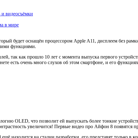
- и видеосъёмки
ма в мире
торый будет оснащён процессором Apple A11, дисплеем без рамк
йшими функциями.
ей, так как прошло 10 лет с момента выпуска первого устройства
те есть очень много слухов об этом смартфоне, и его функциях
огию OLED, что позволит ей выпускать более тонкие устройства
 контрастность увеличится! Первые видео про Айфон 8 появятся п
 ещё находится на стадии разработки, его представят только в 