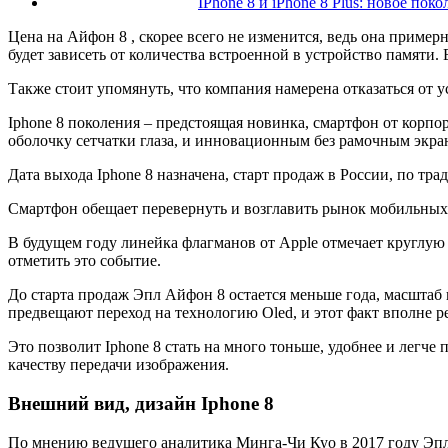
IPhone 8 и iPhone 8 Plus: новое поко
Цена на Айфон 8 , скорее всего не изменится, ведь она пример
будет зависеть от количества встроенной в устройство памяти.
Также стоит упомянуть, что компания намерена отказаться от ус
Iphone 8 поколения – предстоящая новинка, смартфон от корп
оболочку сетчатки глаза, и инновационным без рамочным экра
Дата выхода Iphone 8 назначена, старт продаж в России, по тра
Смартфон обещает перевернуть и возглавить рынок мобильных
В будущем году линейка флагманов от Apple отмечает круглую
отметить это событие.
До старта продаж Эпл Айфон 8 остается меньше года, масштаб
предвещают переход на технологию Oled, и этот факт вполне р
Это позволит Iphone 8 стать на много тоньше, удобнее и легч
качеству передачи изображения.
Внешний вид, дизайн Iphone 8
По мнению ведущего аналитика Минга-Чи Куо в 2017 году Эпл