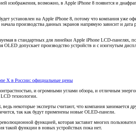
й изображения, возможно, в Apple iPhone 8 появится и диафрагм
дет установлен на Apple iPhone 8, потому что компания уже оф
 начала производства данных экранов напрямую зависит и дата р
уемая в стандартных для линейки Apple iPhone LCD-панелях, по
гия OLED допускает производство устройств и с изогнутым дисп
hone X в России: официальные цены
контрастностью, и огромными углами обзора, и отличным энерго
е LCD технологии.
, ведь некоторые эксперты считают, что компания занимается др
личится, так как будут применены новые OLED-панели.
 революционной функцией, которая заставит многих пользователе
я такой функции в новых устройствах пока нет.