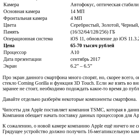
Камера
Автофокус, оптическая стабил
Основная камера
14 МП
Фронтальная камера
4 МП
Цвета
Серебристый, Золотой, Черный
Память
(16/32/64/128/256) ГБ
Операционная система
iOS 11, обновление до iOS 11.3.
Цена
65-70 тысяч рублей
Процессор
A10
Дата презентации
сентябрь 2017
Экран
6.2” – 6.5”
Про экран данного смартфона много спорят, но, скорее всего, 
стекло Corning Gorilla и функция 3D Touch. Если же взять во 
заранее не стоит, необходимо подождать какое-то время до пу
Давайте отдельно разберём некоторые компоненты смартфона.
Чипсеты для Apple поставляет компания TSMC, которая в данн
Компания обещает начать поставку данных процессоров для Ap
К сожалению, о новой камере компанию Apple ещё ничего не со
Грядущее устройство должно получить 16-мегапиксельную кам