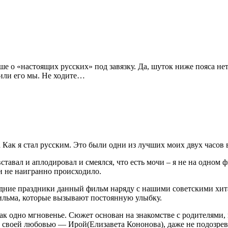
е о «настоящих русских» под завязку. Да, шуток ниже пояса нет
тили его мы. Не ходите…
 Как я стал русским. Это были одни из лучших моих двух часов
вставал и аплодировал и смеялся, что есть мочи – я не на одном
и не наигранно происходило.
годние праздники данный фильм наряду с нашими советскими хит
ильма, которые вызывают постоянную улыбку.
к одно мгновенье. Сюжет основан на знакомстве с родителями, 
а своей любовью — Ирой(Елизавета Кононова), даже не подозрев