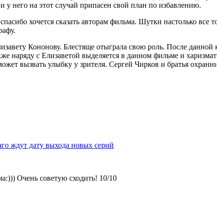
 и у него на этот случай припасен свой план по избавлению.
пасибо хочется сказать авторам фильма. Шутки настолько все то
рафу.
завету Кононову. Блестяще отыграла свою роль. После данной к
кже наряду с Елизаветой выделяется в данном фильме и харизма
жет вызвать улыбку у зрителя. Сергей Чирков и братья охранни
го ждут дату выхода новых серий
:))) Очень советую сходить! 10/10