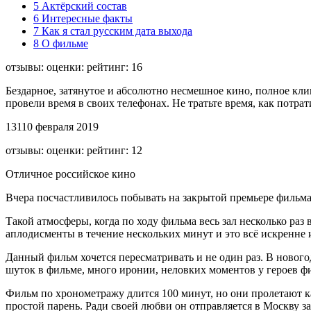
5 Актёрский состав
6 Интересные факты
7 Как я стал русским дата выхода
8 О фильме
отзывы: оценки: рейтинг: 16
Бездарное, затянутое и абсолютно несмешное кино, полное клиш
провели время в своих телефонах. Не тратьте время, как потра
13
1
10 февраля 2019
отзывы: оценки: рейтинг: 12
Отличное российское кино
Вчера посчастливилось побывать на закрытой премьере фильма
Такой атмосферы, когда по ходу фильма весь зал несколько раз 
аплодисменты в течение нескольких минут и это всё искренне 
Данный фильм хочется пересматривать и не один раз. В ново
шуток в фильме, много иронии, неловких моментов у героев ф
Фильм по хронометражу длится 100 минут, но они пролетают ка
простой парень. Ради своей любви он отправляется в Москву з