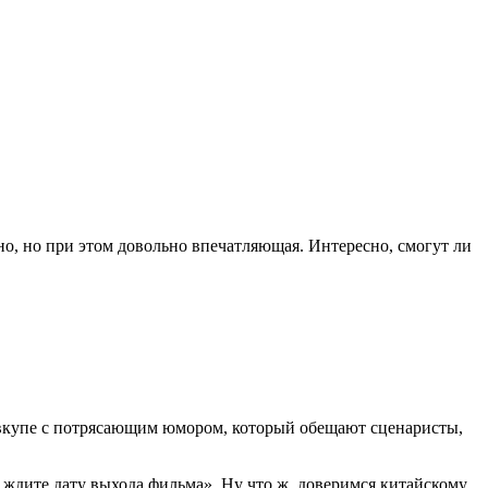
о, но при этом довольно впечатляющая. Интересно, смогут ли
 вкупе с потрясающим юмором, который обещают сценаристы,
а ждите дату выхода фильма». Ну что ж, доверимся китайскому