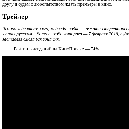
другу и будем с любопытством ждать премьеры в кино.
Трейлер
Вечная леденящая зима, медведи, водка — все эти стереотипы
я стал русским”
, дата выхода которого — 7 февраля
2019
, суд
заставляя смеяться зрителя.
Рейтинг ожиданий на КиноПоиске — 74%.