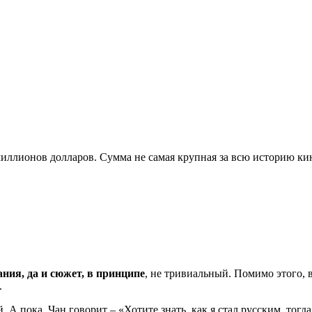
иллионов долларов. Сумма не самая крупная за всю историю кин
ия, да и сюжет, в принципе
, не тривиальный. Помимо этого,
.
А пока, Чан говорит – «Хотите знать, как я стал русским, тогд