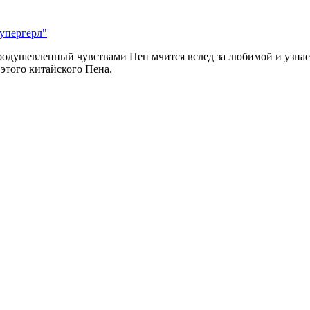
упергёрл"
оодушевленный чувствами Пен мчится вслед за любимой и узнает
 этого китайского Пена.