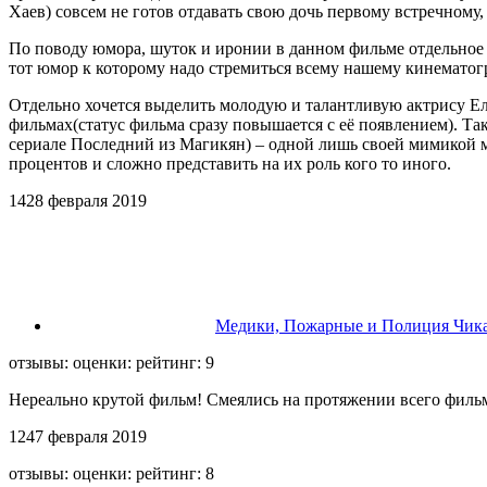
Хаев) совсем не готов отдавать свою дочь первому встречному,
По поводу юмора, шуток и иронии в данном фильме отдельное с
тот юмор к которому надо стремиться всему нашему кинематог
Отдельно хочется выделить молодую и талантливую актрису Ели
фильмах(статус фильма сразу повышается с её появлением). Та
сериале Последний из Магикян) – одной лишь своей мимикой мо
процентов и сложно представить на их роль кого то иного.
14
2
8 февраля 2019
Медики, Пожарные и Полиция Чика
отзывы: оценки: рейтинг: 9
Нереально крутой фильм! Смеялись на протяжении всего фильма
12
4
7 февраля 2019
отзывы: оценки: рейтинг: 8