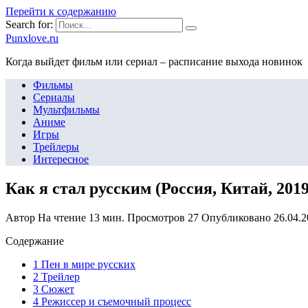
Перейти к содержанию
Search for:
Punxlove.ru
Когда выйдет фильм или сериал – расписание выхода новинок
Фильмы
Сериалы
Мультфильмы
Аниме
Игры
Трейлеры
Интересное
Как я стал русским (Россия, Китай, 20
Автор
На чтение
13 мин.
Просмотров
27
Опубликовано
26.04.
Содержание
1 Пен в мире русских
2 Трейлер
3 Сюжет
4 Режиссер и съемочный процесс