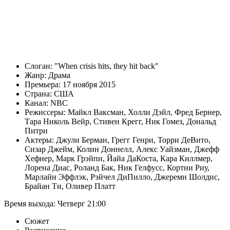
Слоган:
When crisis hits, they hit back
Жанр:
Драма
Премьера:
17 ноября 2015
Страна:
США
Канал:
NBC
Режиссеры:
Майкл Ваксман
,
Холли Дэйл
,
Фред Бернер
,
Тара Николь Вейр
,
Стивен Крегг
,
Ник Гомез
,
Дональд
Питри
Актеры:
Джули Берман
,
Грегг Генри
,
Торри ДеВито
,
Сизар Джейм
,
Колин Доннелл
,
Алекс Уайзман
,
Джефф
Хефнер
,
Марк Грэйпи
,
Йайа ДаКоста
,
Кара Киллмер
,
Лорена Диас
,
Роланд Бак
,
Ник Гелфусс
,
Кортни Риу
,
Марлайн Эффлэк
,
Рэйчел ДиПилло
,
Джереми Шолдис
,
Брайан Ти
,
Оливер Платт
Время выхода:
Четверг
21:00
Сюжет