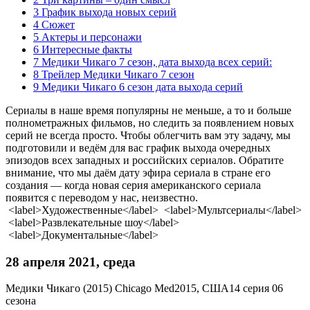
3 График выхода новых серий
4 Сюжет
5 Актеры и персонажи
6 Интересные факты
7 Медики Чикаго 7 сезон, дата выхода всех серий:
8 Трейлер Медики Чикаго 7 сезон
9 Медики Чикаго 6 сезон дата выхода серий
Сериалы в наше время популярны не меньше, а то и больше
полнометражных фильмов, но следить за появлением новых
серий не всегда просто. Чтобы облегчить вам эту задачу, мы
подготовили и ведём для вас график выхода очередных
эпизодов всех западных и российских сериалов. Обратите
внимание, что мы даём дату эфира сериала в стране его
создания — когда новая серия американского сериала
появится с переводом у нас, неизвестно.
<label>Художественные</label> <label>Мультсериалы</label>
<label>Развлекательные шоу</label>
<label>Документальные</label>
28 апреля 2021, среда
Медики Чикаго (2015)
Chicago Med
2015, США
14 серия 06
сезона