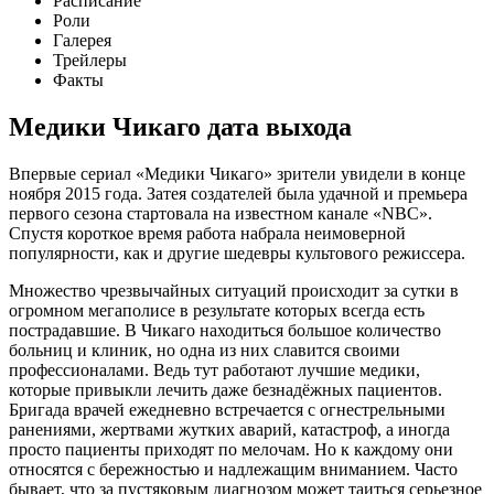
Расписание
Роли
Галерея
Трейлеры
Факты
Медики Чикаго
дата выхода
Впервые сериал «Медики Чикаго» зрители увидели в конце
ноября 2015 года. Затея создателей была удачной и премьера
первого сезона стартовала на известном канале «NBC».
Спустя короткое время работа набрала неимоверной
популярности, как и другие шедевры культового режиссера.
Множество чрезвычайных ситуаций происходит за сутки в
огромном мегаполисе в результате которых всегда есть
пострадавшие. В Чикаго находиться большое количество
больниц и клиник, но одна из них славится своими
профессионалами. Ведь тут работают лучшие медики,
которые привыкли лечить даже безнадёжных пациентов.
Бригада врачей ежедневно встречается с огнестрельными
ранениями, жертвами жутких аварий, катастроф, а иногда
просто пациенты приходят по мелочам. Но к каждому они
относятся с бережностью и надлежащим вниманием. Часто
бывает, что за пустяковым диагнозом может таиться серьезное