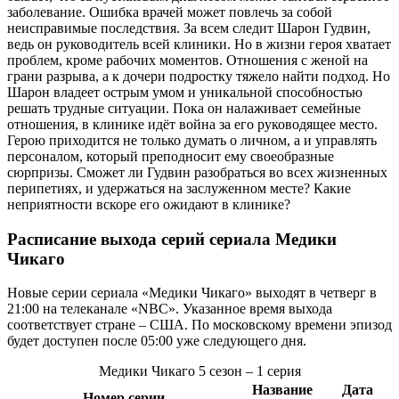
заболевание. Ошибка врачей может повлечь за собой
неисправимые последствия. За всем следит Шарон Гудвин,
ведь он руководитель всей клиники. Но в жизни героя хватает
проблем, кроме рабочих моментов. Отношения с женой на
грани разрыва, а к дочери подростку тяжело найти подход. Но
Шарон владеет острым умом и уникальной способностью
решать трудные ситуации. Пока он налаживает семейные
отношения, в клинике идёт война за его руководящее место.
Герою приходится не только думать о личном, а и управлять
персоналом, который преподносит ему своеобразные
сюрпризы. Сможет ли Гудвин разобраться во всех жизненных
перипетиях, и удержаться на заслуженном месте? Какие
неприятности вскоре его ожидают в клинике?
Расписание выхода серий сериала
Медики
Чикаго
Новые серии сериала «Медики Чикаго» выходят в четверг в
21:00 на телеканале «NBC». Указанное время выхода
соответствует стране – США. По московскому времени эпизод
будет доступен после 05:00 уже следующего дня.
Медики Чикаго
5 сезон
– 1 серия
Название
Дата
Номер серии