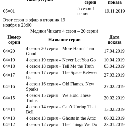
серии
показа
5 сезон 1
05×01
19.11.2019
серия
Этот сезон в эфир
в вторник 19
ноября в 23:00
Медики Чикаго
4 сезон
– 20 серий
Номер
Дата
Название серии
серии
показа
4 сезон 20 серия – More Harm Than
04×20
17.04.2019
Good
04×19
4 сезон 19 серия – Never Let You Go
10.04.2019
04×18
4 сезон 18 серия – Tell Me the Truth
03.04.2019
4 сезон 17 серия – The Space Between
04×17
27.03.2019
Us
4 сезон 16 серия – Old Flames, New
04×16
27.02.2019
Sparks
4 сезон 15 серия – We Hold These
04×15
20.02.2019
Truths
4 сезон 14 серия – Can’t Unring That
04×14
13.02.2019
Bell
04×13
4 сезон 13 серия – Ghosts in the Attic
06.02.2019
04×12
4 сезон 12 серия – The Things We Do
23.01.2019