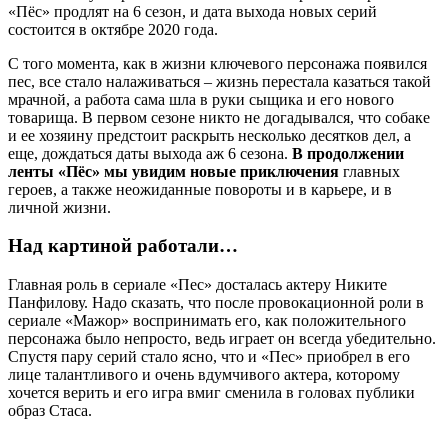
«Пёс» продлят на 6 сезон, и дата выхода новых серий
состоится в октябре 2020 года.
С того момента, как в жизни ключевого персонажа появился
пес, все стало налаживаться – жизнь перестала казаться такой
мрачной, а работа сама шла в руки сыщика и его нового
товарища. В первом сезоне никто не догадывался, что собаке
и ее хозяину предстоит раскрыть несколько десятков дел, а
еще, дождаться даты выхода аж 6 сезона.
В продолжении
ленты «Пёс» мы увидим новые приключения
главных
героев, а также неожиданные повороты и в карьере, и в
личной жизни.
Над картиной работали…
Главная роль в сериале «Пес» досталась актеру Никите
Панфилову. Надо сказать, что после провокационной роли в
сериале «Мажор» воспринимать его, как положительного
персонажа было непросто, ведь играет он всегда убедительно.
Спустя пару серий стало ясно, что и «Пес» приобрел в его
лице талантливого и очень вдумчивого актера, которому
хочется верить и его игра вмиг сменила в головах публики
образ Стаса.