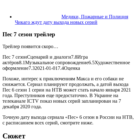
Медики, Пожарные и Полиция
Чикаго ждут дату выхода новых серий
Пес 7 сезон трейлер
Трейлер появится скоро…
Пес 7 сезон
Сценарий и диалоги
7.8
Игра
актёров
8.1
Музыкальное сопровождение
6.5
Художественное
оформление
7.3
2021-01-01
7.4
Оценка
Похоже, интерес к приключениям Макса и его собаки не
снижается. Сериал планируют продолжать, а датой выхода
Пес 6 сезон 1 серии на НТВ может стать начало января 2021
года. Преступников еще предостаточно. В Украине на
телеканале ICTV показ новых серий запланирован на 7
декабря 2020 года.
Точную дату выхода сериала «Пес» 6 сезон в России на НТВ,
с расписанием всех серий, смотрите ниже.
Сюжет