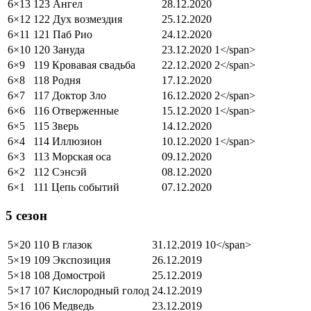
6×13
123 Ангел
28.12.2020
6×12
122 Дух возмездия
25.12.2020
6×11
121 Паб Рио
24.12.2020
6×10
120 Зануда
23.12.2020
1</span>
6×9
119 Кровавая свадьба
22.12.2020
2</span>
6×8
118 Родня
17.12.2020
6×7
117 Доктор Зло
16.12.2020
2</span>
6×6
116 Отверженные
15.12.2020
1</span>
6×5
115 Зверь
14.12.2020
6×4
114 Иллюзион
10.12.2020
1</span>
6×3
113 Морская оса
09.12.2020
6×2
112 Сэнсэй
08.12.2020
6×1
111 Цепь событий
07.12.2020
5 сезон
5×20
110 В глазок
31.12.2019
10</span>
5×19
109 Экспозиция
26.12.2019
5×18
108 Домострой
25.12.2019
5×17
107 Кислородный голод
24.12.2019
5×16
106 Медведь
23.12.2019