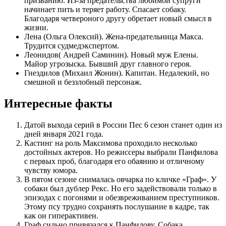
призванию. Из-за предательства любимой супруги
начинает пить и теряет работу. Спасает собаку.
Благодаря четвероного другу обретает новый смысл в
жизни.
Лена (Ольга Олексий). Жена-предательница Макса.
Трудится судмедэкспертом.
Леонидов( Андрей Саминин). Новый муж Елены.
Майор угрозыска. Бывший друг главного героя.
Гнездилов (Михаил Жонин). Капитан. Недалекий, но
смешной и беззлобный персонаж.
Интересные факты
Датой выхода серий в России Пес 6 сезон станет один из
дней января 2021 года.
Кастинг на роль Максимова проходило несколько
достойных актеров. Но режиссеры выбрали Панфилова
с первых проб, благодаря его обаянию и отличному
чувству юмора.
В пятом сезоне снималась овчарка по кличке «Граф». У
собаки был дублер Рекс. Но его задействовали только в
эпизодах с погонями и обезвреживанием преступников.
Этому псу трудно сохранять послушание в кадре, так
как он гиперактивен.
Граф сильно привязался к Панфилову. Собака