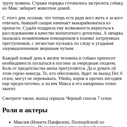
трупу хозяина. Стражи порядка готовились застрелить собаку,
но Макс забирает животное домой.
С этого дня, осознав, что теперь есть ради кого жить и за кого
отвечать, бывший сыщик начинает выкарабкиваться из
пропасти. Судьба подарила ему возможность вернуться к
расследованиям в качестве внештатного детектива. А овчарка
оказалась незаменимым помощником в поимке хитроумных
преступников, с легкостью пускаясь по следу и угадывая
злоумышленников звериным чутьем.
Каждый новый день в жизни человека и собаки приносит
необходимость пускаться в погоню за очередным злодеем.
Боль от предательства жены притупляется. Да и думать об
этом герою некогда. Те, кто обеспокоен, будет ли выход Пес 6
сезон, могут не переживать. Убийц, воров и прочих негодяев
еще предостаточно, и на век Макса и его напарника точно
хватит.
Смотрите также, выход сериала: Черный список 7 сезон.
Роли и актеры
Максим (Никита Панфилов). Полицейский по