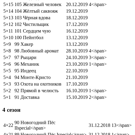
5×15
105 Железный человек
20.12.2019
4</span>
5×14
104 Жёлтый саквояж
19.12.2019
5×13
103 Чёрная вдова
18.12.2019
5×12
102 Чистильщик
17.12.2019
5×11
101 Сердцем чую
16.12.2019
5×10
100 Пейнтбол
13.12.2019
5×9
99 Хакер
13.12.2019
5×8
98 Любовный аромат
28.10.2019
4</span>
5×7
97 Рыцари
24.10.2019
3</span>
5×6
96 Механик
23.10.2019
1</span>
5×5
95 Индеец
22.10.2019
5×4
94 Монте-Кристо
21.10.2019
5×3
93 Охота на охотников
17.10.2019
5×2
92 Прямой в челюсть
16.10.2019
1</span>
5×1
91 Доставка
15.10.2019
2</span>
4 сезон
90 Новогодний Пёс
4×22
31.12.2018
13</span>
II
special
</span>
4×21
89 Новогодний Пёс I
special
</span>
31.12.2018
1</span>