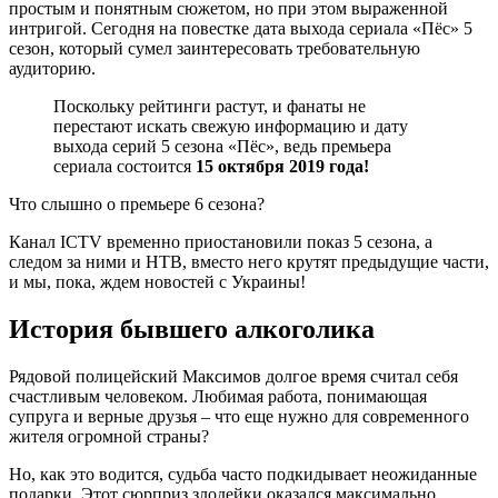
простым и понятным сюжетом, но при этом выраженной
интригой. Сегодня на повестке дата выхода сериала «Пёс» 5
сезон, который сумел заинтересовать требовательную
аудиторию.
Поскольку рейтинги растут, и фанаты не
перестают искать свежую информацию и дату
выхода серий 5 сезона «Пёс», ведь премьера
сериала состоится
15 октября 2019 года!
Что слышно о
премьере 6 сезона
?
Канал ICTV временно приостановили показ 5 сезона, а
следом за ними и НТВ, вместо него крутят предыдущие части,
и мы, пока, ждем новостей с Украины!
История бывшего алкоголика
Рядовой полицейский Максимов долгое время считал себя
счастливым человеком. Любимая работа, понимающая
супруга и верные друзья – что еще нужно для современного
жителя огромной страны?
Но, как это водится, судьба часто подкидывает неожиданные
подарки. Этот сюрприз злодейки оказался максимально