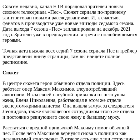
Совсем недавно, канал НТВ порадовал зрителей новым
сезоном телесериала «Пес». Сюжет сериала по-прежнему
заинтригован новыми расследованиями. И, к счастью,
фанатов в производстве уже новые эпизоды седьмого сезона.
Дата выхода 7 сезона «Пес» запланирована на декабрь 2021
года. Зрители уже в предвкушении встречи с полюбившимися
героями.
Точная дата выхода всех серий 7 сезона сериала Пес и трейлер
представлены внизу страницы, там вы найдёте полное
расписание.
Сюжет
В центре сюжета герои обычного отдела полиции. Здесь
работает опер Максим Максимов, злоупотреблявший
алкоголем. Из-за своей пагубной привычки от него ушла
жена, Елена Николаевна, работающая в этом же отделе
экспертом-криминалистом. Она вышла замуж за следователя
Леонидова, также являющегося сотрудником этого же отдела
и постоянно ревнующего свою жену к бывшему мужу.
Расстаться с вредной привычкой Максиму помог обычный
пес. После чего Максимов вернулся снова в полицию как
независимый консультант. В отделе есть еще один сотрудник,