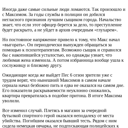
Иногда даже самые сильные люди ломаются. Так произошло и
с Максимом. За годы службы в полиции он добился
негласного признания лучшим сыщиком города. Начальство
знает, что если этот офицер берется за дело, то преступление
будет раскрыто, а не уйдет в архив очередным «глухарем».
Но постоянное напряжение привело к тому, что Макс начал
«выгорать». Он периодически вынужден обращаться за
помощью к психотерапевтам. Возможно сыщик и справился
бы с накопившейся усталостью, но однажды узнает, что
любимая жена изменила. А потом избранница вообще ушла к
сослуживцу и близкому другу.
Ожидающие когда же выйдет Пес 6 сезон зрители уже с
трудом верят, что нынешний Максимов в самом начале
сериала начал безбожно пить и едва не оказался на самом дне.
Его показатели раскрываемости неуклонно снижались,
квартира превратилась в подобие притона. В итоге Максима
уволили.
Все изменил случай. Плетясь в магазин за очередной
бутылкой спиртного герой оказался неподалеку от места
убийства. Погибшим оказался бывший тесть. Рядом с ним
сидела немецкая овчарка, не подпускающая полицейских к