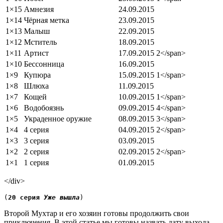
1×15
Амнезия
24.09.2015
1×14
Чёрная метка
23.09.2015
1×13
Малыш
22.09.2015
1×12
Мститель
18.09.2015
1×11
Артист
17.09.2015
2</span>
1×10
Бессонница
16.09.2015
1×9
Купюра
15.09.2015
1</span>
1×8
Шлюха
11.09.2015
1×7
Кощей
10.09.2015
1</span>
1×6
Водобоязнь
09.09.2015
4</span>
1×5
Украденное оружие
08.09.2015
3</span>
1×4
4 серия
04.09.2015
2</span>
1×3
3 серия
03.09.2015
1×2
2 серия
02.09.2015
2</span>
1×1
1 серия
01.09.2015
</div>
(
20 серия 
Уже вышла
)
Второй Мухтар и его хозяин готовы продолжить свои
приключения. В этой статье мы готовы назвать дату выхода