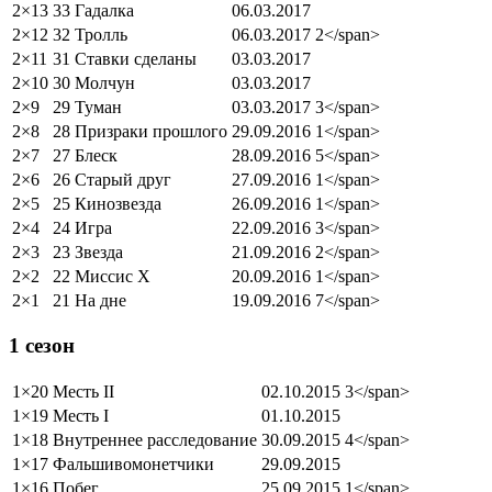
2×13
33 Гадалка
06.03.2017
2×12
32 Тролль
06.03.2017
2</span>
2×11
31 Ставки сделаны
03.03.2017
2×10
30 Молчун
03.03.2017
2×9
29 Туман
03.03.2017
3</span>
2×8
28 Призраки прошлого
29.09.2016
1</span>
2×7
27 Блеск
28.09.2016
5</span>
2×6
26 Старый друг
27.09.2016
1</span>
2×5
25 Кинозвезда
26.09.2016
1</span>
2×4
24 Игра
22.09.2016
3</span>
2×3
23 Звезда
21.09.2016
2</span>
2×2
22 Миссис Х
20.09.2016
1</span>
2×1
21 На дне
19.09.2016
7</span>
1 сезон
1×20
Месть II
02.10.2015
3</span>
1×19
Месть I
01.10.2015
1×18
Внутреннее расследование
30.09.2015
4</span>
1×17
Фальшивомонетчики
29.09.2015
1×16
Побег
25.09.2015
1</span>