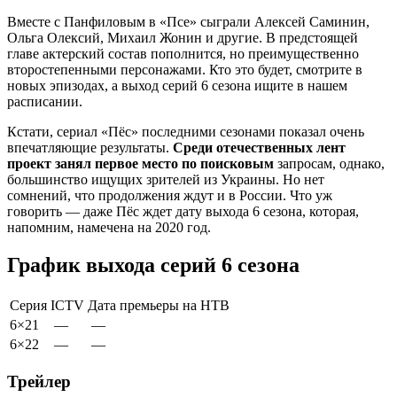
Вместе с Панфиловым в «Псе» сыграли Алексей Саминин,
Ольга Олексий, Михаил Жонин и другие. В предстоящей
главе актерский состав пополнится, но преимущественно
второстепенными персонажами. Кто это будет, смотрите в
новых эпизодах, а выход серий 6 сезона ищите в нашем
расписании.
Кстати, сериал «Пёс» последними сезонами показал очень
впечатляющие результаты.
Среди отечественных лент
проект занял первое место по поисковым
запросам, однако,
большинство ищущих зрителей из Украины. Но нет
сомнений, что продолжения ждут и в России. Что уж
говорить — даже Пёс ждет дату выхода 6 сезона, которая,
напомним, намечена на 2020 год.
График выхода серий 6 сезона
Серия
ICTV
Дата премьеры на
НТВ
6×21
—
—
6×22
—
—
Трейлер