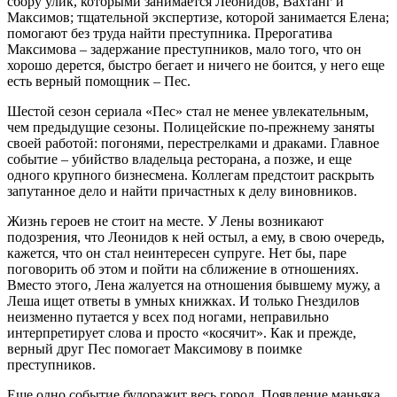
сбору улик, которыми занимается Леонидов, Вахтанг и
Максимов; тщательной экспертизе, которой занимается Елена;
помогают без труда найти преступника. Прерогатива
Максимова – задержание преступников, мало того, что он
хорошо дерется, быстро бегает и ничего не боится, у него еще
есть верный помощник – Пес.
Шестой сезон сериала «Пес» стал не менее увлекательным,
чем предыдущие сезоны. Полицейские по-прежнему заняты
своей работой: погонями, перестрелками и драками. Главное
событие – убийство владельца ресторана, а позже, и еще
одного крупного бизнесмена. Коллегам предстоит раскрыть
запутанное дело и найти причастных к делу виновников.
Жизнь героев не стоит на месте. У Лены возникают
подозрения, что Леонидов к ней остыл, а ему, в свою очередь,
кажется, что он стал неинтересен супруге. Нет бы, паре
поговорить об этом и пойти на сближение в отношениях.
Вместо этого, Лена жалуется на отношения бывшему мужу, а
Леша ищет ответы в умных книжках. И только Гнездилов
неизменно путается у всех под ногами, неправильно
интерпретирует слова и просто «косячит». Как и прежде,
верный друг Пес помогает Максимову в поимке
преступников.
Еще одно событие будоражит весь город. Появление маньяка,