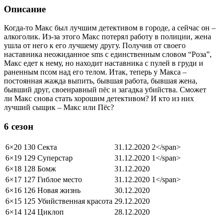
Описание
Когда-то Макс был лучшим детективом в городе, а сейчас он –
алкоголик. Из-за этого Макс потерял работу в полиции, жена
ушла от него к его лучшему другу. Получив от своего
наставника неожиданное sms с единственным словом “Роза”,
Макс едет к нему, но находит наставника с пулей в груди и
раненным псом над его телом. Итак, теперь у Макса –
постоянная жажда выпить, бывшая работа, бывшая жена,
бывший друг, своенравный пёс и загадка убийства. Сможет
ли Макс снова стать хорошим детективом? И кто из них
лучший сыщик – Макс или Пёс?
6 сезон
6×20
130 Секта
31.12.2020
2</span>
6×19
129 Суперстар
31.12.2020
1</span>
6×18
128 Бомж
31.12.2020
6×17
127 Гиблое место
31.12.2020
1</span>
6×16
126 Новая жизнь
30.12.2020
6×15
125 Убийственная красота
29.12.2020
6×14
124 Циклоп
28.12.2020