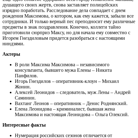
душащего своих жертв, снова заставляет полицейских
изрядно поработать. Расследование дела совпадает с днем
рождения Максимова, о котором, как ему кажется, забыли все
сотрудники. И только верный пес преподносит ему различные
предметы в знак поздравления. Конечно, коллеги тайно
приготовили сюрприз Максу, но для начала ему совместно с
Игорем Гнездиловым придется разобраться с настоящими
ниндзями.
Актеры
В роли Максима Максимова – независимого
консультанта, бывшего мужа Елены – Никита
Панфилов.
Игорь Гнездилов – оперативник-клоун – Михаил
Жонин.
Алексей Леонидов – следователь, муж Лены – Андрей
Саминин.
Вахтанг Леонов – оперативник – Денис Роднянский.
Елена Леонидова – криминалист, бывшая жена
Максимова и настоящая Леонидова – Ольга Олексий.
Интересные факты
Нумерация российских сезонов отличается от