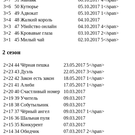
3×6
50 Кутюрье
05.10.2017
1</span>
3×5
49 Адвокат
05.10.2017
1</span>
3×4
48 Жалкий король
04.10.2017
3×3
47 Убийство онлайн
04.10.2017
4</span>
3×2
46 Кровавые глаза
03.10.2017
2</span>
3×1
45 Милый чай
02.10.2017
5</span>
2 сезон
2×24
44 Чёрная пешка
23.05.2017
5</span>
2×23
43 Дуэль
22.05.2017
3</span>
2×22
42 Закон есть закон
18.05.2017
1</span>
2×21
41 Алиби
17.05.2017
1</span>
2×20
40 Счастливый номер
10.03.2017
2×19
39 Учитель
09.03.2017
2×18
38 Собутыльник
09.03.2017
2×17
37 Чёрный ангел
09.03.2017
1</span>
2×16
36 Шальная пуля
09.03.2017
2×15
35 Конкурент
07.03.2017
2×14
34 Обидчик
07.03.2017
2</span>