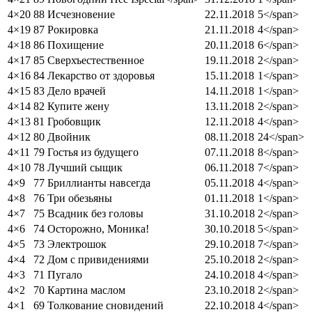
4×20
88 Исчезновение
22.11.2018
5</span>
4×19
87 Рокировка
21.11.2018
4</span>
4×18
86 Похищение
20.11.2018
6</span>
4×17
85 Сверхъестественное
19.11.2018
2</span>
4×16
84 Лекарство от здоровья
15.11.2018
1</span>
4×15
83 Дело врачей
14.11.2018
1</span>
4×14
82 Купите жену
13.11.2018
2</span>
4×13
81 Гробовщик
12.11.2018
4</span>
4×12
80 Двойник
08.11.2018
24</span>
4×11
79 Гостья из будущего
07.11.2018
8</span>
4×10
78 Лучший сыщик
06.11.2018
7</span>
4×9
77 Бриллианты навсегда
05.11.2018
4</span>
4×8
76 Три обезьяны
01.11.2018
1</span>
4×7
75 Всадник без головы
31.10.2018
2</span>
4×6
74 Осторожно, Моника!
30.10.2018
5</span>
4×5
73 Электрошок
29.10.2018
7</span>
4×4
72 Дом с привидениями
25.10.2018
2</span>
4×3
71 Пугало
24.10.2018
4</span>
4×2
70 Картина маслом
23.10.2018
2</span>
4×1
69 Толкование сновидений
22.10.2018
4</span>