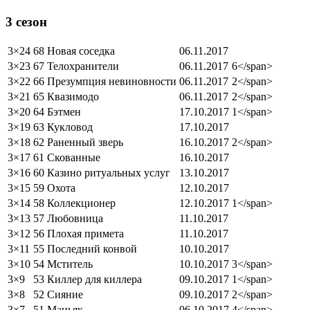
3 сезон
3×24
68 Новая соседка
06.11.2017
3×23
67 Телохранители
06.11.2017
6</span>
3×22
66 Презумпция невиновности
06.11.2017
2</span>
3×21
65 Квазимодо
06.11.2017
2</span>
3×20
64 Бэтмен
17.10.2017
1</span>
3×19
63 Кукловод
17.10.2017
3×18
62 Раненный зверь
16.10.2017
2</span>
3×17
61 Скованные
16.10.2017
3×16
60 Казино ритуальных услуг
13.10.2017
3×15
59 Охота
12.10.2017
3×14
58 Коллекционер
12.10.2017
1</span>
3×13
57 Любовница
11.10.2017
3×12
56 Плохая примета
11.10.2017
3×11
55 Последний конвой
10.10.2017
3×10
54 Мститель
10.10.2017
3</span>
3×9
53 Киллер для киллера
09.10.2017
1</span>
3×8
52 Сияние
09.10.2017
2</span>
3×7
51 Маньяк
06.10.2017
4</span>