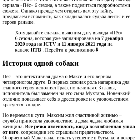
сериала «Пёс» 6 сезона, а также поделиться подробностями
сюжета. Однако прежде чем открыть вам эту тайну,
предлагаем вспомнить, как складывалась судьба ленты и ее
героев раньше.
Хотя давайте сначала выясним дату выхода «Пёс»
6 сезона, которая уже запланирована на
7 декабря
2020 года
на
ICTV
и
11 января 2021 года
на
канале
НТВ
. Перейти к расписанию
⇓
История одной собаки
Пёс – это детективная драма о Максе и его верном
четвероногом друге. В первых сезонах роль напарника для
главного героя исполнял Граф, но начиная с 3 главы,
исполнитель был заменен на его сына Мухтара. Новенький
отлично показывает себя в дрессировке и с удовольствием
красуется в кадре.
Но вернемся к сути. Максим жил счастливой жизнью –
служба приносила удовольствие, а дома ждала любимая
женщина.
Все резко изменилось, когда возлюбленная ушла
от него
, сопроводив это страшным предательством.
Огорченный Макс начал искать утешение в бутылке и вскоре