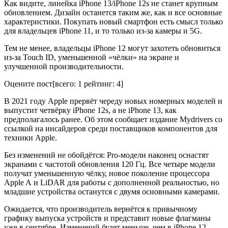
Как видите, линейка iPhone 13/iPhone 12s не станет крупным
обновлением. Дизайн останется таким же, как и все основные
характеристики. Покупать новый смартфон есть смысл только
для владельцев iPhone 11, и то только из-за камеры и 5G.
Тем не менее, владельцы iPhone 12 могут захотеть обновиться
из-за Touch ID, уменьшенной «чёлки» на экране и
улучшенной производительности.
Оцените пост
[всего:
1
рейтинг:
4
]
В 2021 году Apple прервёт череду новых номерных моделей и
выпустит четвёрку iPhone 12s, а не iPhone 13, как
предполагалось ранее. Об этом сообщает издание Mydrivers со
ссылкой на инсайдеров среди поставщиков компонентов для
техники Apple.
Без изменений не обойдётся: Pro-модели наконец оснастят
экранами с частотой обновления 120 Гц. Все четыре модели
получат уменьшенную чёлку, новое поколение процессора
Apple A и LiDAR для работы с дополненной реальностью, но
младшие устройства останутся с двумя основными камерами.
Ожидается, что производитель вернётся к привычному
графику выпуска устройств и представит новые флагманы
уже в сентябре. Изменений будет меньше, чем в iPhone 12,