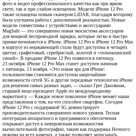
фото и видео профессионального качества как при ярком
свете, так и при слабом освещении. Модели iPhone 12 Pro
также оснащены новым сканером LiDAR, благодаря которому
была улучшена работа с дополненной реальностью. Новые
модели совместимы с устройствами и аксессуарами
MagSafe — это совершенно новая экосистема аксессуаров
для мощной беспроводной зарядки, которые легко и быстро
примагничиваются к iPhone. iPhone 12 Pro и iPhone 12 Pro Max
в корпусе из нержавеющей стали будут доступны в четырёх
цветах: графитовый, серебристый, золотой и «тихоокеанский
синий». В продаже iPhone 12 Pro появится в пятницу,
23 октября. iPhone 12 Pro Max станет доступен начиная
с пятницы, 13 ноября. «Это новая эра для iPhone:
пользователям становятся доступны широчайшие
возможности сетей 5G и другие передовые технологии iPhone
для решения самых разных задач, — сказал Грег Джозвиак,
старший вице-президент Apple по международному
маркетингу. — Каждое новое поколение iPhone меняет наши
представления о том, на что способен смартфон. Сегодня
iPhone 12 Pro с поддержкой 5G демонстрирует
производительность совершенно нового уровня. Тесная
интеграция аппаратного и программного обеспечения
открывает доступ к невероятным возможностям
вычислительной фотографии, таким как поддержка Ночного
режима на всех камерах, а также позволяет записывать