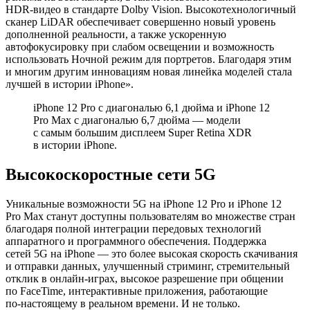
HDR‑видео в стандарте Dolby Vision. Высокотехнологичный
сканер LiDAR обеспечивает совершенно новый уровень
дополненной реальности, а также ускоренную
автофокусировку при слабом освещении и возможность
использовать Ночной режим для портретов. Благодаря этим
и многим другим инновациям новая линейка моделей стала
лучшей в истории iPhone».
iPhone 12 Pro с диагональю 6,1 дюйма и iPhone 12
Pro Max с диагональю 6,7 дюйма — модели
с самым большим дисплеем Super Retina XDR
в истории iPhone.
Высокоскоростные сети 5G
Уникальные возможности 5G на iPhone 12 Pro и iPhone 12
Pro Max станут доступны пользователям во множестве стран
благодаря полной интеграции передовых технологий
аппаратного и программного обеспечения. Поддержка
сетей 5G на iPhone — это более высокая скорость скачивания
и отправки данных, улучшенный стриминг, стремительный
отклик в онлайн-играх, высокое разрешение при общении
по FaceTime, интерактивные приложения, работающие
по‑настоящему в реальном времени. И не только.