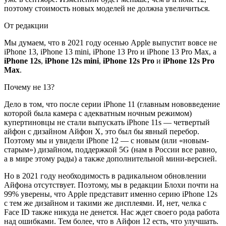
поэтому стоимость новых моделей не должна увеличиться.
От редакции
Мы думаем, что в 2021 году осенью Apple выпустит вовсе не
iPhone 13, iPhone 13 mini, iPhone 13 Pro и iPhone 13 Pro Max, а
iPhone 12s
,
iPhone 12s mini
,
iPhone 12s Pro
и
iPhone 12s Pro
Max
.
Почему не 13?
Дело в том, что после серии iPhone 11 (главным нововведение
которой была камера с адекватным ночным режимом)
купертиновцы не стали выпускать iPhone 11s — четвертый
айфон с дизайном Айфон Х, это был бы явный перебор.
Поэтому мы и увидели iPhone 12 — с новым (или «новым-
старым») дизайном, поддержкой 5G (нам в России все равно,
а в мире этому рады) а также дополнительной мини-версией.
Но в 2021 году необходимость в радикальном обновлении
Айфона отсутствует. Поэтому, мы в редакции Блохи почти на
99% уверены, что Apple представит именно серию iPhone 12s
с тем же дизайном и такими же дисплеями. И, нет, челка с
Face ID также никуда не денется. Нас ждет своего рода работа
над ошибками. Тем более, что в Айфон 12 есть, что улучшать.