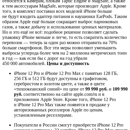
относится к камерам, блокам Taptic Engine и MagSafe, а также
к тем аксессуарам MagSafe, которые производит Apple. Кроме
того, в комплект поставки всех моделей iPhone больше
не будут входить адаптер питания и наушники EarPods. Таким
образом Apple ещё больше сокращает выброс парниковых
газов, а также добычу и использование ценных материалов.
Но и это ещё не всё: подобное решение позволяет сделать
упаковку iPhone меньше и легче, то есть сократить количество
перевозок — теперь за один раз можно отправить на 70%
больше смартфонов. Все эти меры позволяют уменьшить
выбросы углерода более чем на 2 миллиона метрических тонн
в год — как если бы с дорог на год убрали
450 000 автомобилей.
Цены и доступность
iPhone 12 Pro и iPhone 12 Pro Max с памятью 128 ГБ,
256 ГБ и 512 ГБ будут доступны в графитовом,
серебристом и золотом цвете, а также в цвете
«тихоокеанский синий» по цене от
99 990 руб.
и
109 990
руб.
соответственно на сайте apple.com/ru и в
приложении Apple Store. Кроме того, iPhone 12 Pro
и iPhone 12 Pro Max также появятся в продаже у
авторизованных реселлеров Apple по ценам,
установленным реселлерами.
Покупатели в России смогут приобрести iPhone 12 Pro