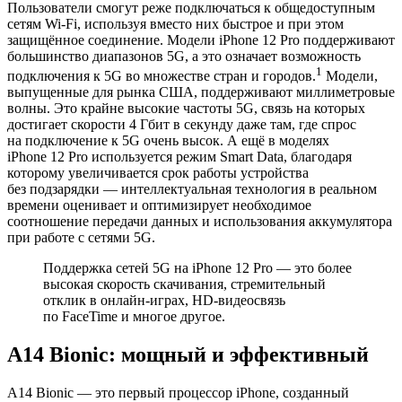
Пользователи смогут реже подключаться к общедоступным
сетям Wi‑Fi, используя вместо них быстрое и при этом
защищённое соединение. Модели iPhone 12 Pro поддерживают
большинство диапазонов 5G, а это означает возможность
1
подключения к 5G во множестве стран и городов.
Модели,
выпущенные для рынка США, поддерживают миллиметровые
волны. Это крайне высокие частоты 5G, связь на которых
достигает скорости 4 Гбит в секунду даже там, где спрос
на подключение к 5G очень высок. А ещё в моделях
iPhone 12 Pro используется режим Smart Data, благодаря
которому увеличивается срок работы устройства
без подзарядки — интеллектуальная технология в реальном
времени оценивает и оптимизирует необходимое
соотношение передачи данных и использования аккумулятора
при работе с сетями 5G.
Поддержка сетей 5G на iPhone 12 Pro — это более
высокая скорость скачивания, стремительный
отклик в онлайн-играх, HD‑видеосвязь
по FaceTime и многое другое.
A14 Bionic: мощный и эффективный
A14 Bionic — это первый процессор iPhone, созданный