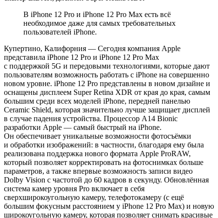
В iPhone 12 Pro и iPhone 12 Pro Max есть всё
необходимое даже для самых требовательных
пользователей iPhone.
Купертино, Калифорния — Сегодня компания Apple
представила iPhone 12 Pro и iPhone 12 Pro Max
с поддержкой 5G и передовыми технологиями, которые дают
пользователям возможность работать с iPhone на совершенно
новом уровне. iPhone 12 Pro представлены в новом дизайне и
оснащены дисплеем Super Retina XDR от края до края, самым
большим среди всех моделей iPhone, передней панелью
Ceramic Shield, которая значительно лучше защищает дисплей
в случае падения устройства. Процессор A14 Bionic
разработки Apple — самый быстрый на iPhone.
Он обеспечивает уникальные возможности фотосъёмки
и обработки изображений: в частности, благодаря ему была
реализована поддержка нового формата Apple ProRAW,
который позволяет корректировать на фотоснимках больше
параметров, а также впервые возможность записи видео
Dolby Vision с частотой до 60 кадров в секунду. Обновлённая
система камер уровня Pro включает в себя
сверхширокоугольную камеру, телефотокамеру (с ещё
большим фокусным расстоянием у iPhone 12 Pro Max) и новую
широкоугольную камеру, которая позволяет снимать красивые