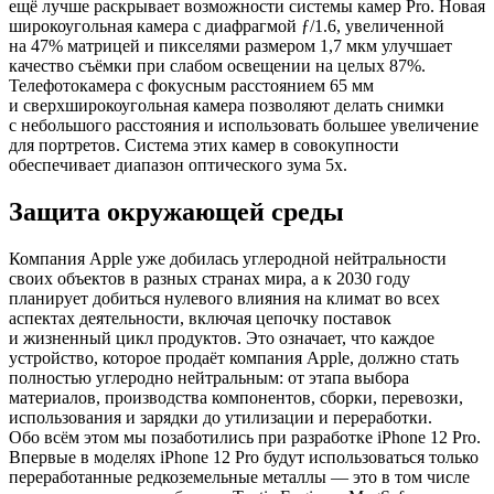
ещё лучше раскрывает возможности системы камер Pro. Новая
широкоугольная камера с диафрагмой ƒ/1.6, увеличенной
на 47% матрицей и пикселями размером 1,7 мкм улучшает
качество съёмки при слабом освещении на целых 87%.
Телефотокамера с фокусным расстоянием 65 мм
и сверхширокоугольная камера позволяют делать снимки
с небольшого расстояния и использовать большее увеличение
для портретов. Система этих камер в совокупности
обеспечивает диапазон оптического зума 5x.
Защита окружающей среды
Компания Apple уже добилась углеродной нейтральности
своих объектов в разных странах мира, а к 2030 году
планирует добиться нулевого влияния на климат во всех
аспектах деятельности, включая цепочку поставок
и жизненный цикл продуктов. Это означает, что каждое
устройство, которое продаёт компания Apple, должно стать
полностью углеродно нейтральным: от этапа выбора
материалов, производства компонентов, сборки, перевозки,
использования и зарядки до утилизации и переработки.
Обо всём этом мы позаботились при разработке iPhone 12 Pro.
Впервые в моделях iPhone 12 Pro будут использоваться только
переработанные редкоземельные металлы — это в том числе