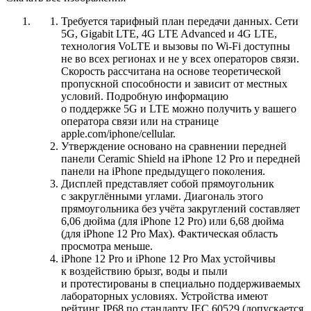
Требуется тарифный план передачи данных. Сети
5G, Gigabit LTE, 4G LTE Advanced и 4G LTE,
технология VoLTE и вызовы по Wi‑Fi доступны
не во всех регионах и не у всех операторов связи.
Скорость рассчитана на основе теоретической
пропускной способности и зависит от местных
условий. Подробную информацию
о поддержке 5G и LTE можно получить у вашего
оператора связи или на странице
apple.com/iphone/cellular.
Утверждение основано на сравнении передней
панели Ceramic Shield на iPhone 12 Pro и передней
панели на iPhone предыдущего поколения.
Дисплей представляет собой прямоугольник
с закруглёнными углами. Диагональ этого
прямоугольника без учёта закруглений составляет
6,06 дюйма (для iPhone 12 Pro) или 6,68 дюйма
(для iPhone 12 Pro Max). Фактическая область
просмотра меньше.
iPhone 12 Pro и iPhone 12 Pro Max устойчивы
к воздействию брызг, воды и пыли
и протестированы в специально поддерживаемых
лабораторных условиях. Устройства имеют
рейтинг IP68 по стандарту IEC 60529 (допускается