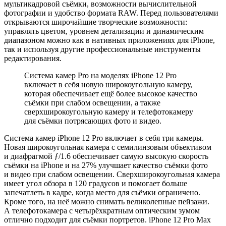
мультикадровой съёмки, возможности вычислительной
фотографии и удобство формата RAW. Перед пользователями
открываются широчайшие творческие возможности:
управлять цветом, уровнем детализации и динамическим
диапазоном можно как в нативных приложениях для iPhone,
так и используя другие профессиональные инструменты
редактирования.
Система камер Pro на моделях iPhone 12 Pro
включает в себя новую широкоугольную камеру,
которая обеспечивает ещё более высокое качество
съёмки при слабом освещении, а также
сверхширокоугольную камеру и телефотокамеру
для съёмки потрясающих фото и видео.
Система камер iPhone 12 Pro включает в себя три камеры.
Новая широкоугольная камера с семилинзовым объективом
и диафрагмой ƒ/1.6 обеспечивает самую высокую скорость
съёмки на iPhone и на 27% улучшает качество съёмки фото
и видео при слабом освещении. Сверхширокоугольная камера
имеет угол обзора в 120 градусов и помогает больше
запечатлеть в кадре, когда место для съёмки ограничено.
Кроме того, на неё можно снимать великолепные пейзажи.
А телефотокамера с четырёхкратным оптическим зумом
отлично подходит для съёмки портретов. iPhone 12 Pro Max