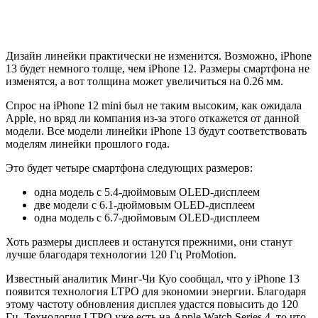
Дизайн линейки практически не изменится. Возможно, iPhone
13 будет немного толще, чем iPhone 12. Размеры смартфона не
изменятся, а вот толщина может увеличиться на 0.26 мм.
Спрос на iPhone 12 mini был не таким высоким, как ожидала
Apple, но вряд ли компания из-за этого откажется от данной
модели. Все модели линейки iPhone 13 будут соответствовать
моделям линейки прошлого года.
Это будет четыре смартфона следующих размеров:
одна модель с 5.4-дюймовым OLED-дисплеем
две модели с 6.1-дюймовым OLED-дисплеем
одна модель с 6.7-дюймовым OLED-дисплеем
Хоть размеры дисплеев и останутся прежними, они станут
лучше благодаря технологии 120 Гц ProMotion.
Известный аналитик Минг-Чи Куо сообщал, что у iPhone 13
появится технология LTPO для экономии энергии. Благодаря
этому частоту обновления дисплея удастся повысить до 120
Гц. Технология LTPO уже есть на Apple Watch Series 4, то что