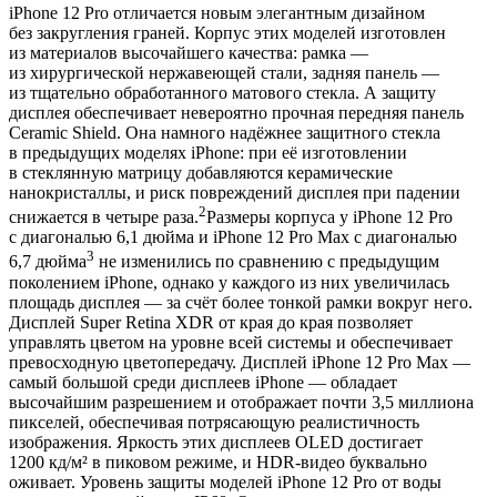
iPhone 12 Pro отличается новым элегантным дизайном
без закругления граней. Корпус этих моделей изготовлен
из материалов высочайшего качества: рамка —
из хирургической нержавеющей стали, задняя панель —
из тщательно обработанного матового стекла. А защиту
дисплея обеспечивает невероятно прочная передняя панель
Ceramic Shield. Она намного надёжнее защитного стекла
в предыдущих моделях iPhone: при её изготовлении
в стеклянную матрицу добавляются керамические
нанокристаллы, и риск повреждений дисплея при падении
2
снижается в четыре раза.
Размеры корпуса у iPhone 12 Pro
с диагональю 6,1 дюйма и iPhone 12 Pro Max с диагональю
3
6,7 дюйма
не изменились по сравнению с предыдущим
поколением iPhone, однако у каждого из них увеличилась
площадь дисплея — за счёт более тонкой рамки вокруг него.
Дисплей Super Retina XDR от края до края позволяет
управлять цветом на уровне всей системы и обеспечивает
превосходную цветопередачу. Дисплей iPhone 12 Pro Max —
самый большой среди дисплеев iPhone — обладает
высочайшим разрешением и отображает почти 3,5 миллиона
пикселей, обеспечивая потрясающую реалистичность
изображения. Яркость этих дисплеев OLED достигает
1200 кд/м² в пиковом режиме, и HDR-видео буквально
оживает. Уровень защиты моделей iPhone 12 Pro от воды