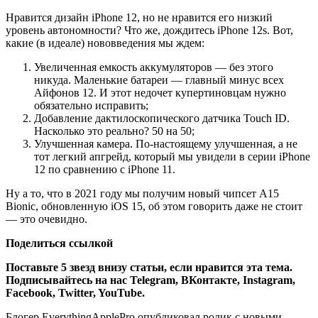
Нравится дизайн iPhone 12, но не нравится его низкий
уровень автономности? Что же, дождитесь iPhone 12s. Вот,
какие (в идеале) нововведения мы ждем:
Увеличенная емкость аккумуляторов — без этого
никуда. Маленькие батареи — главный минус всех
Айфонов 12. И этот недочет купертиновцам нужно
обязательно исправить;
Добавление дактилоскопического датчика Touch ID.
Насколько это реально? 50 на 50;
Улучшенная камера. По-настоящему улучшенная, а не
тот легкий апгрейд, который мы увидели в серии iPhone
12 по сравнению с iPhone 11.
Ну а то, что в 2021 году мы получим новый чипсет A15
Bionic, обновленную iOS 15, об этом говорить даже не стоит
— это очевидно.
Поделиться ссылкой
Поставьте 5 звезд внизу статьи, если нравится эта тема.
Подписывайтесь на нас
Telegram
,
ВКонтакте
,
Instagram
,
Facebook
,
Twitter
,
YouTube
.
Блогер EverythingApplePro опубликовал ролик с новыми