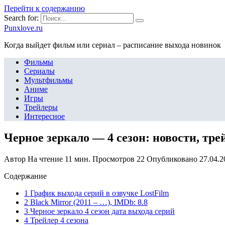
Перейти к содержанию
Search for:
Punxlove.ru
Когда выйдет фильм или сериал – расписание выхода новинок
Фильмы
Сериалы
Мультфильмы
Аниме
Игры
Трейлеры
Интересное
Черное зеркало — 4 сезон: новости, тре
Автор
На чтение
11 мин.
Просмотров
22
Опубликовано
27.04.2
Содержание
1 График выхода серий в озвучке LostFilm
2 Black Mirror (2011 – …), IMDb: 8.8
3 Черное зеркало 4 сезон дата выхода серий
4 Трейлер 4 сезона