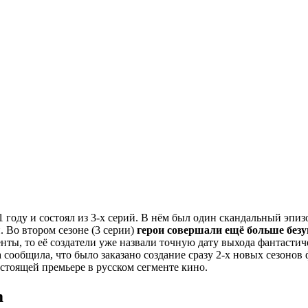
1 году и состоял из 3-х серий. В нём был один скандальный эпи
. Во втором сезоне (3 серии)
герои совершали ещё больше без
енты, то её создатели уже назвали точную дату выхода фантастич
сообщила, что было заказано создание сразу 2-х новых сезонов ф
стоящей премьере в русском сегменте кино.
m