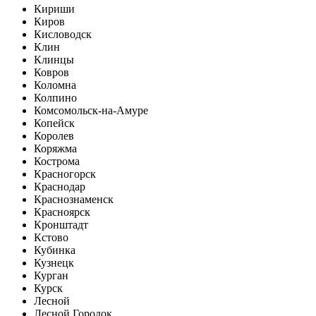
Кириши
Киров
Кисловодск
Клин
Клинцы
Ковров
Коломна
Колпино
Комсомольск-на-Амуре
Копейск
Королев
Коряжма
Кострома
Красногорск
Краснодар
Краснознаменск
Красноярск
Кронштадт
Кстово
Кубинка
Кузнецк
Курган
Курск
Лесной
Лесной Городок