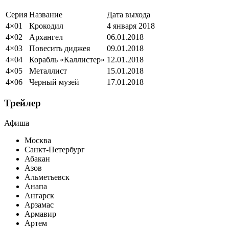
Серия
Название
Дата выхода
4×01
Крокодил
4
января
2018
4×02
Архангел
06
.
01
.
2018
4×03
Повесить диджея
09
.
01
.
2018
4×04
Корабль «Каллистер»
12
.
01
.
2018
4×05
Металлист
15
.
01
.
2018
4×06
Черный музей
17
.
01
.
2018
Трейлер
Афиша
Москва
Санкт-Петербург
Абакан
Азов
Альметьевск
Анапа
Ангарск
Арзамас
Армавир
Артем