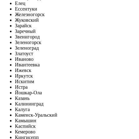
Елец
Ессентуки
Железногорск
Жуковский
Зарайск
Заречный
Звенигород
Зеленогорск
Зеленоград
Златоуст
Иваново
Ивантеевка
Ижевск
Иркутск
Искитим
Истра
Йошкар-Ола
Казань
Калининград
Калуга
Каменск-Уральский
Камышин
Каспийск
Кемерово
Кингисепп