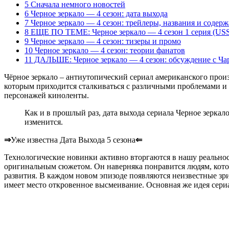
5 Сначала немного новостей
6 Черное зеркало — 4 сезон: дата выхода
7 Черное зеркало — 4 сезон: трейлеры, названия и содер
8 ЕЩЕ ПО ТЕМЕ: Черное зеркало — 4 сезон 1 серия (USS
9 Черное зеркало — 4 сезон: тизеры и промо
10 Черное зеркало — 4 сезон: теории фанатов
11 ДАЛЬШЕ: Черное зеркало — 4 сезон: обсуждение с Ча
Чёрное зеркало – антиутопический сериал американского произ
которым приходится сталкиваться с различными проблемами и
персонажей киноленты.
Как и в прошлый раз, дата выхода сериала Черное зеркало
изменится.
⇒
Уже известна Дата Выхода 5 сезона
⇐
Технологические новинки активно вторгаются в нашу реально
оригинальным сюжетом. Он наверняка понравится людям, котор
развития. В каждом новом эпизоде появляются неизвестные зри
имеет место откровенное высмеивание. Основная же идея сери