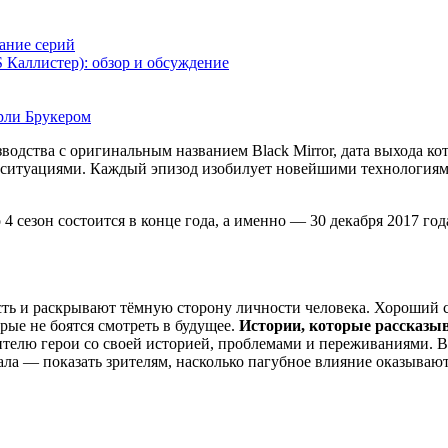
жание серий
 Каллистер): обзор и обсуждение
рли Брукером
водства с оригинальным названием Black Mirror, дата выхода ко
 ситуациями. Каждый эпизод изобилует новейшими технологиям
 4 сезон состоится в конце года, а именно —
30 декабря 2017 год
сть и раскрывают тёмную сторону личности человека. Хороший 
ые не боятся смотреть в будущее.
Истории, которые рассказы
телю герои со своей историей, проблемами и переживаниями. В 
ала — показать зрителям, насколько пагубное влияние оказываю