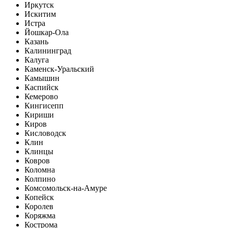
Иркутск
Искитим
Истра
Йошкар-Ола
Казань
Калининград
Калуга
Каменск-Уральский
Камышин
Каспийск
Кемерово
Кингисепп
Кириши
Киров
Кисловодск
Клин
Клинцы
Ковров
Коломна
Колпино
Комсомольск-на-Амуре
Копейск
Королев
Коряжма
Кострома