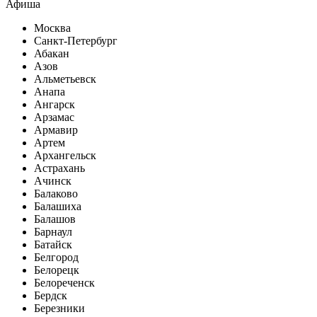
Афиша
Москва
Санкт-Петербург
Абакан
Азов
Альметьевск
Анапа
Ангарск
Арзамас
Армавир
Артем
Архангельск
Астрахань
Ачинск
Балаково
Балашиха
Балашов
Барнаул
Батайск
Белгород
Белорецк
Белореченск
Бердск
Березники