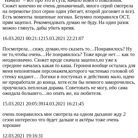
“Начало” – вот про это и суть, начало нового поколения.
Сюжет конечно не очень динамичный, много серий смотрела
на перемотке (пол серии один убегает, второй догоняет и все).
Есть моменты лишенные логики. Безумно понравился ОСТ,
прям зацепил. Рекомендовать думаю не буду. На один разок
можно глянуть, дабы убить время.
16.03.2021 00:21:12
15.03.2021 22:21:07
Посмотрела…сижу, думаю,что сказать то…Понравилось? Ну
не то,чтобы очень…Не понравилось? Тоже вроде нет… как то
неоднозначно. Сюжет вроде сначала зацепил,но уже к
середине началась какая то каша. Героиня вообще осталась для
меня непонятным персонажем,которого частенько головой об
стенку кидают… Логики в поступках и действиях мало, идею
не проработали до конца, хотя если бы немного заморочились,
проучилась неплохая дорама. Советовать не могу, ибо сама
ожидала большего…но опять же, на любителя.
15.03.2021 20:05:39
14.03.2021 16:21:45
очень понравилось мне смотрела на одном дыхание жду 2
сезон интересно что будет дальше и актёры тоже очень
хорошие
12.03.2021 19:16:31