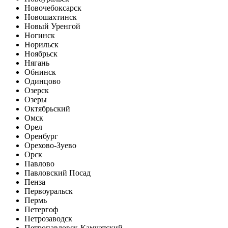
Новочебоксарск
Новошахтинск
Новый Уренгой
Ногинск
Норильск
Ноябрьск
Нягань
Обнинск
Одинцово
Озерск
Озеры
Октябрьский
Омск
Орел
Оренбург
Орехово-Зуево
Орск
Павлово
Павловский Посад
Пенза
Первоуральск
Пермь
Петергоф
Петрозаводск
Петропавловск-Камчатский