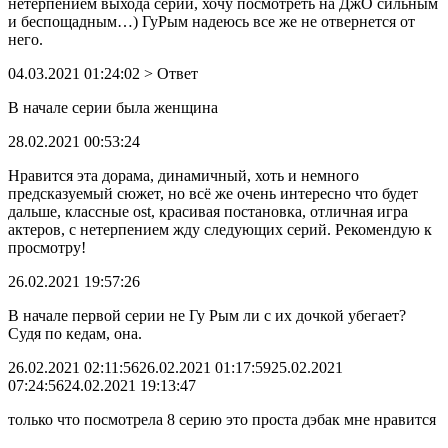
нетерпением выхода серии, хочу посмотреть на ДжО сильным
и беспощадным…) ГуРым надеюсь все же не отвернется от
него.
04.03.2021 01:24:02
> Ответ
В начале серии была женщина
28.02.2021 00:53:24
Нравится эта дорама, динамичный, хоть и немного
предсказуемый сюжет, но всё же очень интересно что будет
дальше, классные ost, красивая постановка, отличная игра
актеров, с нетерпением жду следующих серий. Рекомендую к
просмотру!
26.02.2021 19:57:26
В начале первой серии не Гу Рым ли с их дочкой убегает?
Судя по кедам, она.
26.02.2021 02:11:56
26.02.2021 01:17:59
25.02.2021
07:24:56
24.02.2021 19:13:47
только что посмотрела 8 серию это проста дэбак мне нравится