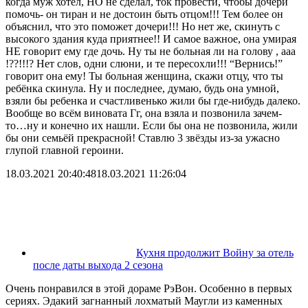
когда муж хотел, НО не сделал, ток провести, чтобы дочери
помочь- он тиран и не достоин быть отцом!!! Тем более он
объяснил, что это поможет дочери!!! Но нет же, скинуть с
высокого здания куда приятнее!! И самое важное, она умирая
НЕ говорит ему где дочь. Ну ты не больная ли на голову , ааа
!??!!!? Нет слов, одни слюни, и те пересохли!!! “Вернись!”
говорит она ему! Ты больная женщина, скажи отцу, что ты
ребёнка скинула. Ну и последнее, думаю, будь она умной,
взяли бы ребенка и счастливенько жили бы где-нибудь далеко.
Вообще во всём виновата Гг, она взяла и позвонила зачем-
то…ну и конечно их нашли. Если бы она не позвонила, жили
бы они семьёй прекрасной! Ставлю 3 звёзды из-за ужасно
глупой главной героини.
18.03.2021 20:40:48
18.03.2021 11:26:04
Кухня продолжит Войну за отель
после даты выхода 2 сезона
Очень понравился в этой дораме РэВон. Особенно в первых
сериях. Эдакий загнанный лохматый Маугли из каменных