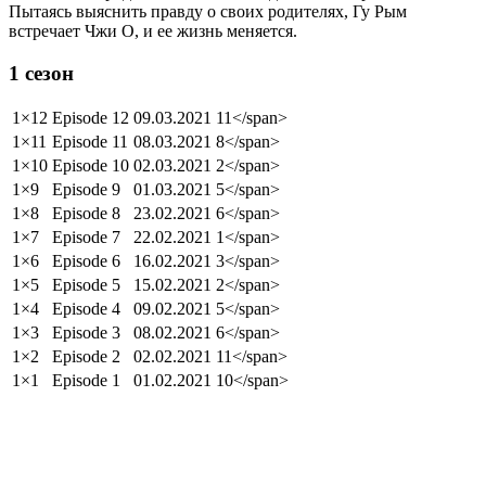
Пытаясь выяснить правду о своих родителях, Гу Рым
встречает Чжи О, и ее жизнь меняется.
1 сезон
1×12
Episode 12
09.03.2021
11</span>
1×11
Episode 11
08.03.2021
8</span>
1×10
Episode 10
02.03.2021
2</span>
1×9
Episode 9
01.03.2021
5</span>
1×8
Episode 8
23.02.2021
6</span>
1×7
Episode 7
22.02.2021
1</span>
1×6
Episode 6
16.02.2021
3</span>
1×5
Episode 5
15.02.2021
2</span>
1×4
Episode 4
09.02.2021
5</span>
1×3
Episode 3
08.02.2021
6</span>
1×2
Episode 2
02.02.2021
11</span>
1×1
Episode 1
01.02.2021
10</span>