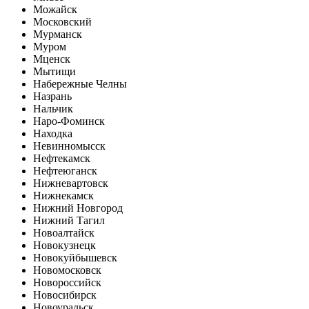
Можайск
Московский
Мурманск
Муром
Мценск
Мытищи
Набережные Челны
Назрань
Нальчик
Наро-Фоминск
Находка
Невинномысск
Нефтекамск
Нефтеюганск
Нижневартовск
Нижнекамск
Нижний Новгород
Нижний Тагил
Новоалтайск
Новокузнецк
Новокуйбышевск
Новомосковск
Новороссийск
Новосибирск
Новоуральск