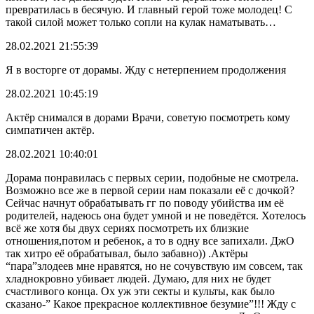
превратилась в бесячую. И главный герой тоже молодец! С
такой силой может только сопли на кулак наматывать…
28.02.2021 21:55:39
Я в восторге от дорамы. Жду с нетерпением продолжения
28.02.2021 10:45:19
Актёр снимался в дорами Врачи, советую посмотреть кому
симпатичен актёр.
28.02.2021 10:40:01
Дорама понравилась с первых серии, подобные не смотрела.
Возможно все же в первой серии нам показали её с дочкой?
Сейчас начнут обрабатывать гг по поводу убийства им её
родителей, надеюсь она будет умной и не поведётся. Хотелось
всё же хотя бы двух сериях посмотреть их близкие
отношения,потом и ребенок, а то в одну все запихали. ДжО
так хитро её обрабатывал, было забавно)) .Актёры
“пара”злодеев мне нравятся, но не сочувствую им совсем, так
хладнокровно убивает людей. Думаю, для них не будет
счастливого конца. Ох уж эти секты и культы, как было
сказано-” Какое прекрасное коллективное безумие”!!! Жду с