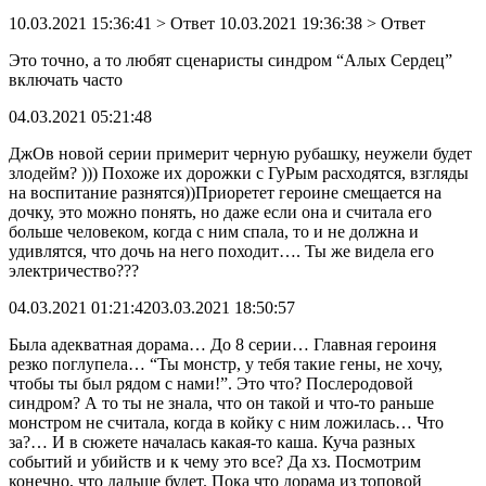
10.03.2021 15:36:41
> Ответ
10.03.2021 19:36:38
> Ответ
Это точно, а то любят сценаристы синдром “Алых Сердец”
включать часто
04.03.2021 05:21:48
ДжОв новой серии примерит черную рубашку, неужели будет
злодейм? ))) Похоже их дорожки с ГуРым расходятся, взгляды
на воспитание разнятся))Приоретет героине смещается на
дочку, это можно понять, но даже если она и считала его
больше человеком, когда с ним спала, то и не должна и
удивлятся, что дочь на него походит…. Ты же видела его
электричество???
04.03.2021 01:21:42
03.03.2021 18:50:57
Была адекватная дорама… До 8 серии… Главная героиня
резко поглупела… “Ты монстр, у тебя такие гены, не хочу,
чтобы ты был рядом с нами!”. Это что? Послеродовой
синдром? А то ты не знала, что он такой и что-то раньше
монстром не считала, когда в койку с ним ложилась… Что
за?… И в сюжете началась какая-то каша. Куча разных
событий и убийств и к чему это все? Да хз. Посмотрим
конечно, что дальше будет. Пока что дорама из топовой