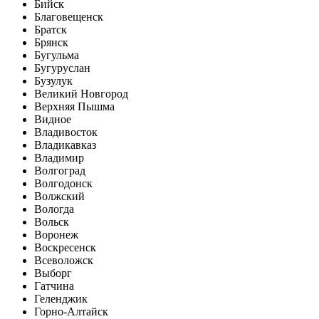
Бийск
Благовещенск
Братск
Брянск
Бугульма
Бугуруслан
Бузулук
Великий Новгород
Верхняя Пышма
Видное
Владивосток
Владикавказ
Владимир
Волгоград
Волгодонск
Волжский
Вологда
Вольск
Воронеж
Воскресенск
Всеволожск
Выборг
Гатчина
Геленджик
Горно-Алтайск