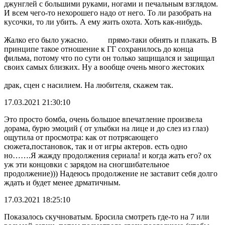
джунглей с большими руками, ногами и печальным взглядом.
И всем чего-то нехорошего надо от него. То ли разобрать на
кусочки, то ли убить. А ему жить охота. Хоть как-нибудь.
Жалко его было ужасно.
прямо-таки обнять и плакать. В
принципе такое отношение к ГГ сохранилось до конца
фильма, потому что по сути он только защищался и защищал
своих самых близких. Ну а вообще очень много жестоких
драк, сцен с насилием. На любителя, скажем так.
17.03.2021 21:30:10
Это просто бомба, очень большое впечатление произвела
дорама, бурю эмоций ( от улыбки на лице и до слез из глаз)
ощутила от просмотра: как от потрясающего
сюжета,постановок, так и от игры актеров. есть одно
но…….Я жажду продолжения сериала! и когда жать его? ох
уж эти концовки с зарядом на сногшибательное
продолжение))) Надеюсь продолжение не заставит себя долго
ждать и будет менее дрматичным.
17.03.2021 18:25:10
Показалось скучноватым. Бросила смотреть где-то на 7 или