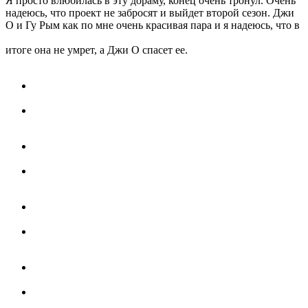
Я просто влюбилась в эту дораму, конец очень тронул. Очень
надеюсь, что проект не забросят и выйдет второй сезон. Джи
О и Гу Рым как по мне очень красивая пара и я надеюсь, что в
итоге она не умрет, а Джи О спасет ее.