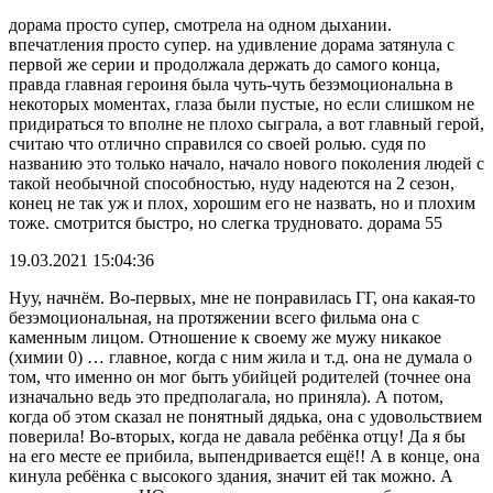
дорама просто супер, смотрела на одном дыхании.
впечатления просто супер. на удивление дорама затянула с
первой же серии и продолжала держать до самого конца,
правда главная героиня была чуть-чуть безэмоциональна в
некоторых моментах, глаза были пустые, но если слишком не
придираться то вполне не плохо сыграла, а вот главный герой,
считаю что отлично справился со своей ролью. судя по
названию это только начало, начало нового поколения людей с
такой необычной способностью, нуду надеются на 2 сезон,
конец не так уж и плох, хорошим его не назвать, но и плохим
тоже. смотрится быстро, но слегка трудновато. дорама 55
19.03.2021 15:04:36
Нуу, начнём. Во-первых, мне не понравилась ГГ, она какая-то
безэмоциональная, на протяжении всего фильма она с
каменным лицом. Отношение к своему же мужу никакое
(химии 0) … главное, когда с ним жила и т.д. она не думала о
том, что именно он мог быть убийцей родителей (точнее она
изначально ведь это предполагала, но приняла). А потом,
когда об этом сказал не понятный дядька, она с удовольствием
поверила! Во-вторых, когда не давала ребёнка отцу! Да я бы
на его месте ее прибила, выпендривается ещё!! А в конце, она
кинула ребёнка с высокого здания, значит ей так можно. А