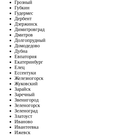
Грозный
Губкин
Гудермес
Дербент
Дзержинск
Димитровград
Дмитров
Долгопрудный
Домодедово
Дубна
Евпатория
Екатеринбург
Елец
Ессентуки
Железногорск
Жуковский
Зарайск
Заречный
Звенигород
Зеленогорск
Зеленоград
Златоуст
Иваново
Ивантеевка
Ижевск