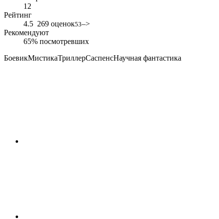
12
Рейтинг
4.5
269 оценок
–>
53
Рекомендуют
65% посмотревших
Боевик
Мистика
Триллер
Саспенс
Научная фантастика