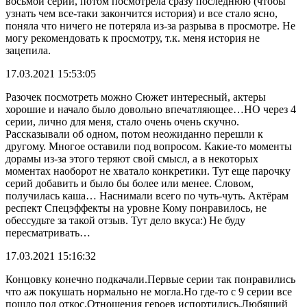
восьмой серии, потом посмотрела сразу последнюю (чтобы
узнать чем все-таки закончится история) и все стало ясно,
поняла что ничего не потеряла из-за разрыва в просмотре. Не
могу рекомендовать к просмотру, т.к. меня история не
зацепила.
17.03.2021 15:53:05
Разочек посмотреть можно Сюжет интересный, актеры
хорошие и начало было довольно впечатляющее…НО через 4
серии, лично для меня, стало очень очень скучно.
Рассказывали об одном, потом неожиданно перешли к
другому. Многое оставили под вопросом. Какие-то моменты
дорамы из-за этого теряют свой смысл, а в некоторых
моментах наоборот не хватало конкретики. Тут еще парочку
серий добавить и было бы более или менее. Словом,
получилась каша… Наснимали всего по чуть-чуть. Актёрам
респект Спецэффекты на уровне Кому понравилось, не
обессудьте за такой отзыв. Тут дело вкуса:) Не буду
пересматривать…
17.03.2021 15:16:32
Концовку конечно подкачали.Первые серии так понравились
что аж покушать нормально не могла.Но где-то с 9 серии все
пошло под откос.Отношения героев испортились.Любящий