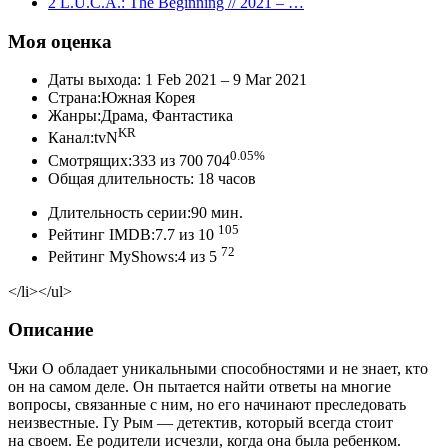
2 L.U.C.A.: The Beginning // 2021 – …
Моя оценка
Даты выхода: 1 Feb 2021 – 9 Mar 2021
Страна:Южная Корея
Жанры:Драма, Фантастика
KR
Канал:tvN
0.05%
Смотрящих:333 из 700 704
Общая длительность: 18 часов
Длительность серии:90 мин.
105
Рейтинг IMDB:7.7 из 10
72
Рейтинг MyShows:4 из 5
</li></ul>
Описание
Чжи О обладает уникальными способностями и не знает, кто
он на самом деле. Он пытается найти ответы на многие
вопросы, связанные с ним, но его начинают преследовать
неизвестные. Гу Рым — детектив, который всегда стоит
на своем. Ее родители исчезли, когда она была ребенком.