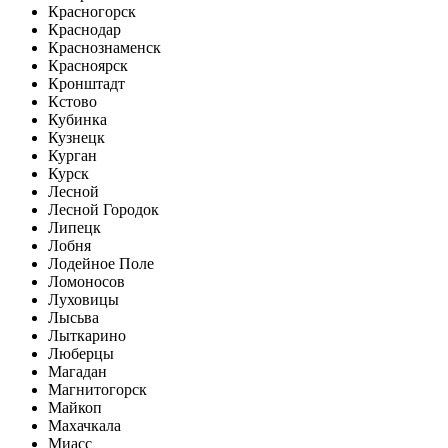
Красногорск
Краснодар
Краснознаменск
Красноярск
Кронштадт
Кстово
Кубинка
Кузнецк
Курган
Курск
Лесной
Лесной Городок
Липецк
Лобня
Лодейное Поле
Ломоносов
Луховицы
Лысьва
Лыткарино
Люберцы
Магадан
Магнитогорск
Майкоп
Махачкала
Миасс