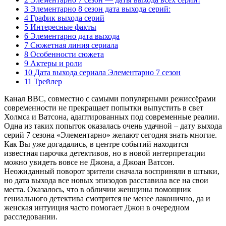
3 Элементарно 8 сезон дата выхода серий:
4 График выхода серий
5 Интересные факты
6 Элементарно дата выхода
7 Сюжетная линия сериала
8 Особенности сюжета
9 Актеры и роли
10 Дата выхода сериала Элементарно 7 сезон
11 Трейлер
Канал BBC, совместно с самыми популярными режиссёрами
современности не прекращает попытки выпустить в свет
Холмса и Ватсона, адаптированных под современные реалии.
Одна из таких попыток оказалась очень удачной – дату выхода
серий 7 сезона «Элементарно» желают сегодня знать многие.
Как Вы уже догадались, в центре событий находится
известная парочка детективов, но в новой интерпретации
можно увидеть вовсе не Джона, а Джоан Ватсон.
Неожиданный поворот зрители сначала восприняли в штыки,
но дата выхода все новых эпизодов расставила все на свои
места. Оказалось, что в обличии женщины помощник
гениального детектива смотрится не менее лаконично, да и
женская интуиция часто помогает Джон в очередном
расследовании.