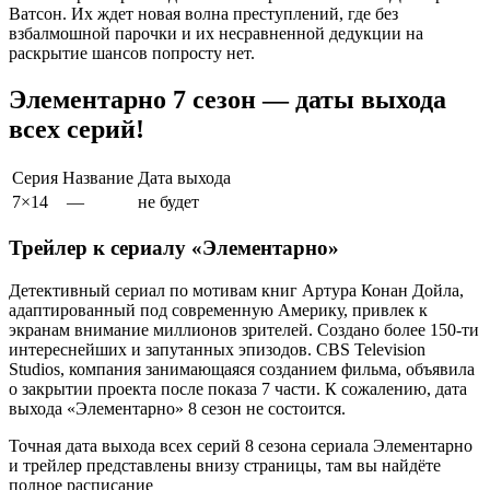
Ватсон. Их ждет новая волна преступлений, где без
взбалмошной парочки и их несравненной дедукции на
раскрытие шансов попросту нет.
Элементарно 7 сезон — даты выхода
всех серий!
Серия
Название
Дата выхода
7×14
—
не будет
Трейлер к сериалу «Элементарно»
Детективный сериал по мотивам книг Артура Конан Дойла,
адаптированный под современную Америку, привлек к
экранам внимание миллионов зрителей. Создано более 150-ти
интереснейших и запутанных эпизодов. CBS Television
Studios, компания занимающаяся созданием фильма, объявила
о закрытии проекта после показа 7 части. К сожалению, дата
выхода «Элементарно» 8 сезон не состоится.
Точная дата выхода всех серий 8 сезона сериала Элементарно
и трейлер представлены внизу страницы, там вы найдёте
полное расписание