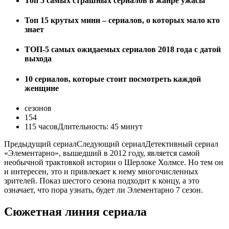
Топ 5 самых страшных сериалов в жанре ужасы
Топ 15 крутых мини – сериалов, о которых мало кто
знает
ТОП-5 самых ожидаемых сериалов 2018 года с датой
выхода
10 сериалов, которые стоит посмотреть каждой
женщине
сезонов
154
115
часов
Длительность:
45 минут
Предыдущий сериал
Следующий сериал
Детективный сериал
«Элементарно», вышедший в 2012 году, является самой
необычной трактовкой истории о Шерлоке Холмсе. Но тем он
и интересен, это и привлекает к нему многочисленных
зрителей. Показ шестого сезона подходит к концу, а это
означает, что пора узнать, будет ли Элементарно 7 сезон.
Сюжетная линия сериала