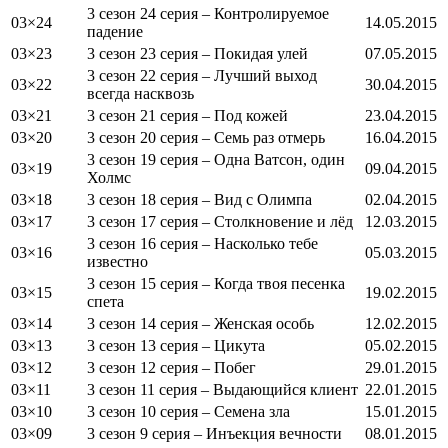
3 сезон 24 серия – Контролируемое
03×24
14.05.2015
падение
03×23
3 сезон 23 серия – Покидая улей
07.05.2015
3 сезон 22 серия – Лучший выход
03×22
30.04.2015
всегда насквозь
03×21
3 сезон 21 серия – Под кожей
23.04.2015
03×20
3 сезон 20 серия – Семь раз отмерь
16.04.2015
3 сезон 19 серия – Одна Ватсон, один
03×19
09.04.2015
Холмс
03×18
3 сезон 18 серия – Вид с Олимпа
02.04.2015
03×17
3 сезон 17 серия – Столкновение и лёд
12.03.2015
3 сезон 16 серия – Насколько тебе
03×16
05.03.2015
известно
3 сезон 15 серия – Когда твоя песенка
03×15
19.02.2015
спета
03×14
3 сезон 14 серия – Женская особь
12.02.2015
03×13
3 сезон 13 серия – Цикута
05.02.2015
03×12
3 сезон 12 серия – Побег
29.01.2015
03×11
3 сезон 11 серия – Выдающийся клиент
22.01.2015
03×10
3 сезон 10 серия – Семена зла
15.01.2015
03×09
3 сезон 9 серия – Инъекция вечности
08.01.2015