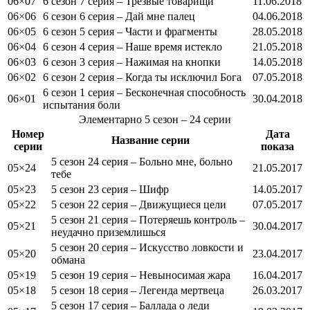
06×07
6 сезон 7 серия – Трезвые товарищи
11.06.2018
06×06
6 сезон 6 серия – Дай мне палец
04.06.2018
06×05
6 сезон 5 серия – Части и фрагменты
28.05.2018
06×04
6 сезон 4 серия – Наше время истекло
21.05.2018
06×03
6 сезон 3 серия – Нажимая на кнопки
14.05.2018
06×02
6 сезон 2 серия – Когда ты исключил Бога
07.05.2018
6 сезон 1 серия – Бесконечная способность
06×01
30.04.2018
испытания боли
Элементарно
5 сезон
– 24 серии
Номер
Дата
Название серии
серии
показа
5 сезон 24 серия – Больно мне, больно
05×24
21.05.2017
тебе
05×23
5 сезон 23 серия – Шифр
14.05.2017
05×22
5 сезон 22 серия – Движущиеся цели
07.05.2017
5 сезон 21 серия – Потеряешь контроль –
05×21
30.04.2017
неудачно приземлишься
5 сезон 20 серия – Искусство ловкости и
05×20
23.04.2017
обмана
05×19
5 сезон 19 серия – Невыносимая жара
16.04.2017
05×18
5 сезон 18 серия – Легенда мертвеца
26.03.2017
5 сезон 17 серия – Баллада о леди