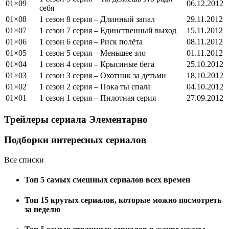
01×09
06.12.2012
себя
01×08
1 сезон 8 серия – Длинный запал
29.11.2012
01×07
1 сезон 7 серия – Единственный выход
15.11.2012
01×06
1 сезон 6 серия – Риск полёта
08.11.2012
01×05
1 сезон 5 серия – Меньшее зло
01.11.2012
01×04
1 сезон 4 серия – Крысиные бега
25.10.2012
01×03
1 сезон 3 серия – Охотник за детьми
18.10.2012
01×02
1 сезон 2 серия – Пока ты спала
04.10.2012
01×01
1 сезон 1 серия – Пилотная серия
27.09.2012
Трейлеры сериала
Элементарно
Подборки интересных сериалов
Все списки
Топ 5 самых смешных сериалов всех времен
Топ 15 крутых сериалов, которые можно посмотреть
за неделю