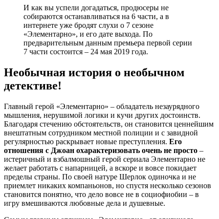
И как вы успели догадаться, продюсеры не
собираются останавливаться на 6 части, а в
интернете уже бродят слухи о 7 сезоне
«Элементарно», и его дате выхода. По
предварительным данным премьера первой серии
7 части состоится –
24 мая 2019 года
.
Необычная история о необычном
детективе!
Главный герой «Элементарно» – обладатель незаурядного
мышления, нерушимой логики и кучи других достоинств.
Благодаря стечению обстоятельств, он становится ценнейшим
внештатным сотрудником местной полиции и с завидной
регулярностью раскрывает новые преступления.
Его
отношения с Джоан охарактеризовать очень не просто
–
истеричный и взбалмошный герой сериала Элементарно не
желает работать с напарницей, а вскоре и вовсе покидает
пределы страны. По своей натуре Шерлок одиночка и не
приемлет никаких компаньонов, но спустя несколько сезонов
становится понятно, что дело вовсе не в социофиобии – в
игру вмешиваются любовные дела и душевные.