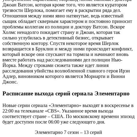
Джоан Ватсон, которая кроме того, что является куратором
трезвости Шерлока, помогает ему в раскрытии ряда дел.
Отношения между ними явно натянутые, ведь известный
сыщик обладает скверным характером и постоянно приносит
проблемы коллегам из полиции и доктору Ватсон. Вскоре
Холмс ненадолго покидает страну и Джоан, которая так
сильно углубилась в детективный бизнес, открывает
собственную контору. Спустя некоторое время Шерлок
возвращается в Бруклин и между ними происходит конфликт,
который вскоре они спускают на тормоза и начинают вновь
вместе работать над расследованиями дел полиции Нью-
Йорка. Между строками сюжета также идет линия
расследования убийства возлюбленной главного героя Ирэн
Адлер, виновником которого является Мориарти и Винни
Джонс.
Расписание выхода серий сериала
Элементарно
Новые серии сериала «Элементарно» выходят в воскресенье в
22:00 на телеканале «CBS». Указанное время выхода
соответствует стране – США. По московскому времени эпизод
будет доступен после 06:00 уже следующего дня.
Элементарно
7 сезон
– 13 серий