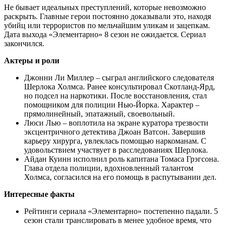
Не бывает идеальных преступлений, которые невозможно
раскрыть. Главные герои постоянно доказывали это, находя
убийц или террористов по мельчайшим уликам и зацепкам.
Дата выхода «Элементарно» 8 сезон не ожидается. Сериал
закончился.
Актеры и роли
Джонни Ли Миллер – сыграл английского следователя
Шерлока Холмса. Ранее консультировал Скотланд-Ярд,
но подсел на наркотики. После восстановления, стал
помощником для полиции Нью-Йорка. Характер –
прямолинейный, эпатажный, своевольный.
Люси Лью – воплотила на экране куратора трезвости
эксцентричного детектива Джоан Ватсон. Завершив
карьеру хирурга, увлеклась помощью наркоманам. С
удовольствием участвует в расследованиях Шерлока.
Айдан Куинн исполнил роль капитана Томаса Грэгсона.
Глава отдела полиции, вдохновленный талантом
Холмса, согласился на его помощь в распутывании дел.
Интересные факты
Рейтинги сериала «Элементарно» постепенно падали. 5
сезон стали транслировать в менее удобное время, что