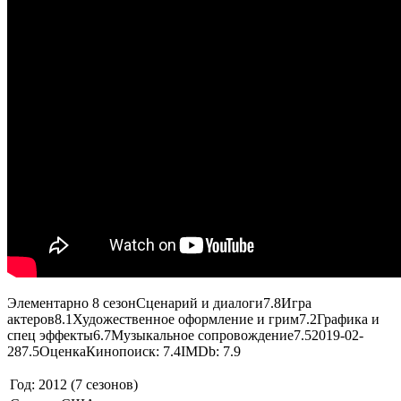
Элементарно 8 сезон
Сценарий и диалоги
7.8
Игра
актеров
8.1
Художественное оформление и грим
7.2
Графика и
спец эффекты
6.7
Музыкальное сопровождение
7.5
2019-02-
28
7.5
Оценка
Кинопоиск: 7.4
IMDb: 7.9
Год
: 2012 (7 сезонов)