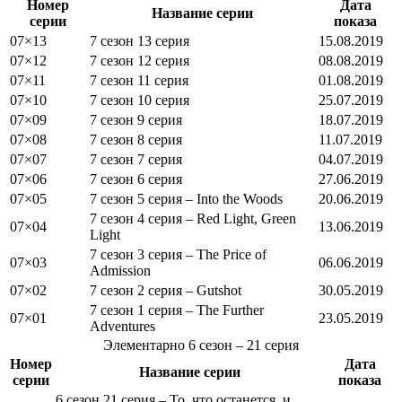
Номер
Дата
Название серии
серии
показа
07×13
7 сезон 13 серия
15.08.2019
07×12
7 сезон 12 серия
08.08.2019
07×11
7 сезон 11 серия
01.08.2019
07×10
7 сезон 10 серия
25.07.2019
07×09
7 сезон 9 серия
18.07.2019
07×08
7 сезон 8 серия
11.07.2019
07×07
7 сезон 7 серия
04.07.2019
07×06
7 сезон 6 серия
27.06.2019
07×05
7 сезон 5 серия – Into the Woods
20.06.2019
7 сезон 4 серия – Red Light, Green
07×04
13.06.2019
Light
7 сезон 3 серия – The Price of
07×03
06.06.2019
Admission
07×02
7 сезон 2 серия – Gutshot
30.05.2019
7 сезон 1 серия – The Further
07×01
23.05.2019
Adventures
Элементарно
6 сезон
– 21 серия
Номер
Дата
Название серии
серии
показа
6 сезон 21 серия – То, что останется, и