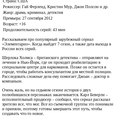
Страна: США
Режиссер: Гай Ферленд, Кристин Мур, Джон Полсон и др.
Жанр: драма, криминал, детектив
Премьера: 27 сентября 2012
Возраст:
+16
Продолжительность серий: 43 мин
Рассказываем про популярный зарубежный сериал
«Элементарно». Когда выйдет 7 сезон, а также дата выхода в
России всех серий.
Шерлока Холмса – британского детектива – отправляют на
лечение в Нью-Йорк, где он проходит реабилитацию в
специальном центре для наркоманов. Позже он остается в
городе, чтобы работать консультантом для местной полиции.
Расследовать сложные дела ему помогает Джоан – доктор и
компаньон.
Очень жаль, но на седьмом сезоне история о двух
полюбившихся персонажах заканчивается. Карл Беверли –
исполнительный продюсер – сообщил, что сериал рассказал
зрителю все, что мог. Все из съемочной группы это понимали
и приняли, поэтому готовы завершить этот путь, чтобы
создавать что-то новое.