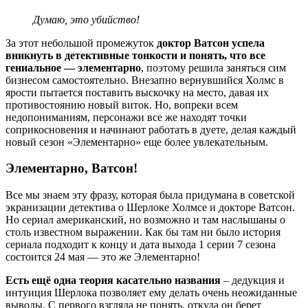
Думаю, это убийство!
За этот небольшой промежуток
доктор Ватсон успела
вникнуть в детективные тонкости и понять, что все
гениальное — элементарно
, поэтому решила заняться сим
бизнесом самостоятельно. Внезапно вернувшийся Холмс в
ярости пытается поставить выскочку на место, давая их
противостоянию новый виток. Но, вопреки всем
недопониманиям, персонажи все же находят точки
соприкосновения и начинают работать в дуете, делая каждый
новый сезон «Элементарно» еще более увлекательным.
Элементарно, Ватсон!
Все мы знаем эту фразу, которая была придумана в советской
экранизации детектива о Шерлоке Холмсе и докторе Ватсон.
Но сериал американский, но возможно и там наслышаны о
столь известном выражении. Как бы там ни было история
сериала подходит к концу и дата выхода 1 серии 7 сезона
состоится 24 мая — это же Элементарно!
Есть ещё одна теория касательно названия
– дедукция и
интуиция Шерлока позволяет ему делать очень неожиданные
выводы. С первого взгляда не понять, откуда он берет