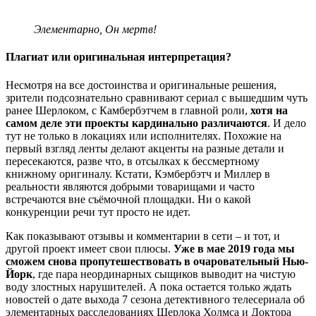
Элементарно, Он мертв!
Плагиат или оригинальная интерпретация?
Несмотря на все достоинства и оригинальные решения,
зрители подсознательно сравнивают сериал с вышедшим чуть
ранее Шерлоком, с Камбербэтчем в главной роли,
хотя на
самом деле эти проекты кардинально различаются
. И дело
тут не только в локациях или исполнителях. Похожие на
первый взгляд ленты делают акценты на разные детали и
пересекаются, разве что, в отсылках к бессмертному
книжному оригиналу. Кстати, Кэмбербэтч и Миллер в
реальности являются добрыми товарищами и часто
встречаются вне съёмочной площадки. Ни о какой
конкуренции речи тут просто не идет.
Как показывают отзывы и комментарии в сети – и тот, и
другой проект имеет свои плюсы.
Уже в мае 2019 года мы
сможем снова пропутешествовать в очаровательный Нью-
Йорк
, где пара неординарных сыщиков выводит на чистую
воду злостных нарушителей. А пока остается только ждать
новостей о дате выхода 7 сезона детективного телесериала об
элементарных расследованиях Шерлока Холмса и Доктора