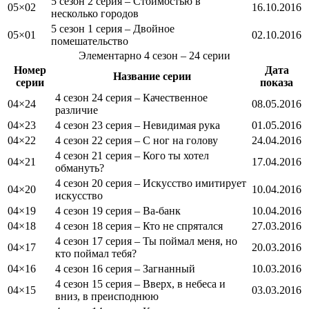
5 сезон 2 серия – Стоимостью в
05×02
16.10.2016
несколько городов
5 сезон 1 серия – Двойное
05×01
02.10.2016
помешательство
Элементарно
4 сезон
– 24 серии
Номер
Дата
Название серии
серии
показа
4 сезон 24 серия – Качественное
04×24
08.05.2016
различие
04×23
4 сезон 23 серия – Невидимая рука
01.05.2016
04×22
4 сезон 22 серия – С ног на голову
24.04.2016
4 сезон 21 серия – Кого ты хотел
04×21
17.04.2016
обмануть?
4 сезон 20 серия – Искусство имитирует
04×20
10.04.2016
искусство
04×19
4 сезон 19 серия – Ва-банк
10.04.2016
04×18
4 сезон 18 серия – Кто не спрятался
27.03.2016
4 сезон 17 серия – Ты поймал меня, но
04×17
20.03.2016
кто поймал тебя?
04×16
4 сезон 16 серия – Загнанный
10.03.2016
4 сезон 15 серия – Вверх, в небеса и
04×15
03.03.2016
вниз, в преисподнюю