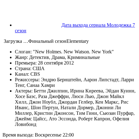
Дата выхода сериала Молодежка 7
сезон
Загрузка …
Финальный сезон
Elementary
Слоган:
New Holmes. New Watson. New York
Жанр:
Детектив
,
Драма
,
Криминальные
Премьера:
28 сентября 2012
Страна:
США
Канал:
CBS
Режиссеры:
Эндрю Бернштейн
,
Аарон Липстадт
,
Ларри
Тенг
,
Санаа Хамри
Актеры:
Бетти Джилпин
,
Ирина Киреева
,
Эйдан Куинн
,
Хосе Баэс
,
Раза Джеффри
,
Люси Лью
,
Джон Майкл
Хилл
,
Джон Ноубл
,
Джордан Гелбер
,
Кен Маркс
,
Рис
Иванс
,
Шон Пертуи
,
Натали Дормер
,
Джонни Ли
Миллер
,
Кристин Джонсон
,
Тим Гини
,
Сьюзан Пурфар
,
Джеймс Цайсс
,
Ато Эссонда
,
Роберт Капрон
,
Офелия
Ловибонд
Время выхода:
Воскресенье
22:00