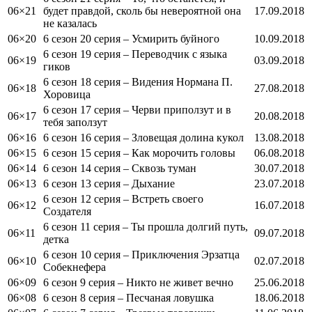
06×21
будет правдой, сколь бы невероятной она
17.09.2018
не казалась
06×20
6 сезон 20 серия – Усмирить буйного
10.09.2018
6 сезон 19 серия – Переводчик с языка
06×19
03.09.2018
гиков
6 сезон 18 серия – Видения Нормана П.
06×18
27.08.2018
Хоровица
6 сезон 17 серия – Черви приползут и в
06×17
20.08.2018
тебя заползут
06×16
6 сезон 16 серия – Зловещая долина кукол
13.08.2018
06×15
6 сезон 15 серия – Как морочить головы
06.08.2018
06×14
6 сезон 14 серия – Сквозь туман
30.07.2018
06×13
6 сезон 13 серия – Дыхание
23.07.2018
6 сезон 12 серия – Встреть своего
06×12
16.07.2018
Создателя
6 сезон 11 серия – Ты прошла долгий путь,
06×11
09.07.2018
детка
6 сезон 10 серия – Приключения Эрзатца
06×10
02.07.2018
Собекнефера
06×09
6 сезон 9 серия – Никто не живет вечно
25.06.2018
06×08
6 сезон 8 серия – Песчаная ловушка
18.06.2018