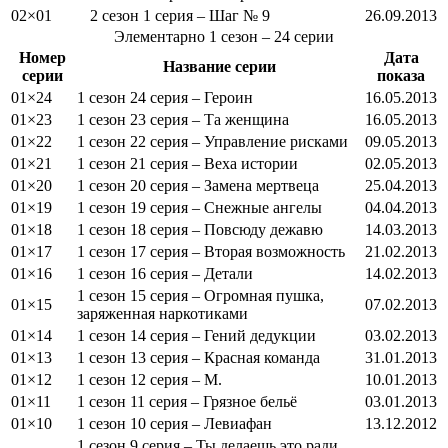
02×01
2 сезон 1 серия – Шаг № 9
26.09.2013
Элементарно
1 сезон
– 24 серии
Номер
Дата
Название серии
серии
показа
01×24
1 сезон 24 серия – Героин
16.05.2013
01×23
1 сезон 23 серия – Та женщина
16.05.2013
01×22
1 сезон 22 серия – Управление рисками
09.05.2013
01×21
1 сезон 21 серия – Веха истории
02.05.2013
01×20
1 сезон 20 серия – Замена мертвеца
25.04.2013
01×19
1 сезон 19 серия – Снежные ангелы
04.04.2013
01×18
1 сезон 18 серия – Повсюду дежавю
14.03.2013
01×17
1 сезон 17 серия – Вторая возможность
21.02.2013
01×16
1 сезон 16 серия – Детали
14.02.2013
1 сезон 15 серия – Огромная пушка,
01×15
07.02.2013
заряженная наркотиками
01×14
1 сезон 14 серия – Гений дедукции
03.02.2013
01×13
1 сезон 13 серия – Красная команда
31.01.2013
01×12
1 сезон 12 серия – M.
10.01.2013
01×11
1 сезон 11 серия – Грязное бельё
03.01.2013
01×10
1 сезон 10 серия – Левиафан
13.12.2012
1 сезон 9 серия – Ты делаешь это ради