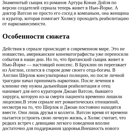
Знаменитый сыщик из романов Артура Конан Дойля по
версии создателей сериала теперь живет в Нью-Йорке. А
доктор Ватсон не просто его сосед и компаньон, она женщина
и куратор, которая помогает Холмсу проходить реабилитацию
от наркозависимости.
Особенности сюжета
Действия в сериале происходят в современном мире. Это не
новшество, американские кинематографисты уже переносили
события в наши дни. Но то, что британский сыщик живет в
Нью-Йорке — настоящий нонсенс. В Бруклин он переезжает
из Англии, селится в старом доме своего отца-богача. В
Англии Шерлок консультировал полицию, но после личной
трагедии начал принимать наркотики. После лечения в
клинике ему нужна дальнейшая реабилитация и отец
нанимает для него куратором Джоан Ватсон, бывшего
хирурга, которую из-за смерти пациента временно лишили
лицензии.В этом сериале нет романтических отношений,
несмотря на то, что Шерлок и Джоан постоянно находятся
вместе. Они лишь друзья и коллеги. Ватсон время от времени
пытается устроить свою личную жизнь, а Холмс считает, что
редких встреч с девицами легкого поведения вполне
достаточно для поддержания здоровья.Внешность нового