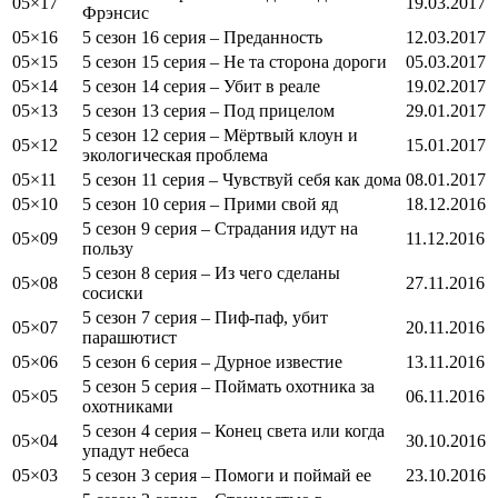
05×17
19.03.2017
Фрэнсис
05×16
5 сезон 16 серия – Преданность
12.03.2017
05×15
5 сезон 15 серия – Не та сторона дороги
05.03.2017
05×14
5 сезон 14 серия – Убит в реале
19.02.2017
05×13
5 сезон 13 серия – Под прицелом
29.01.2017
5 сезон 12 серия – Мёртвый клоун и
05×12
15.01.2017
экологическая проблема
05×11
5 сезон 11 серия – Чувствуй себя как дома
08.01.2017
05×10
5 сезон 10 серия – Прими свой яд
18.12.2016
5 сезон 9 серия – Страдания идут на
05×09
11.12.2016
пользу
5 сезон 8 серия – Из чего сделаны
05×08
27.11.2016
сосиски
5 сезон 7 серия – Пиф-паф, убит
05×07
20.11.2016
парашютист
05×06
5 сезон 6 серия – Дурное известие
13.11.2016
5 сезон 5 серия – Поймать охотника за
05×05
06.11.2016
охотниками
5 сезон 4 серия – Конец света или когда
05×04
30.10.2016
упадут небеса
05×03
5 сезон 3 серия – Помоги и поймай ее
23.10.2016