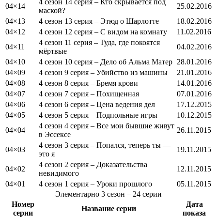
4 сезон 14 серия – Кто скрывается под
04×14
25.02.2016
маской?
04×13
4 сезон 13 серия – Этюд о Шарлотте
18.02.2016
04×12
4 сезон 12 серия – С видом на комнату
11.02.2016
4 сезон 11 серия – Туда, где покоятся
04×11
04.02.2016
мёртвые
04×10
4 сезон 10 серия – Дело об Альма Матер
28.01.2016
04×09
4 сезон 9 серия – Убийство из машины
21.01.2016
04×08
4 сезон 8 серия – Бремя крови
14.01.2016
04×07
4 сезон 7 серия – Похищенная
07.01.2016
04×06
4 сезон 6 серия – Цена ведения дел
17.12.2015
04×05
4 сезон 5 серия – Подпольные игры
10.12.2015
4 сезон 4 серия – Все мои бывшие живут
04×04
26.11.2015
в Эссексе
4 сезон 3 серия – Попался, теперь ты —
04×03
19.11.2015
это я
4 сезон 2 серия – Доказательства
04×02
12.11.2015
невидимого
04×01
4 сезон 1 серия – Уроки прошлого
05.11.2015
Элементарно
3 сезон
– 24 серии
Номер
Дата
Название серии
серии
показа