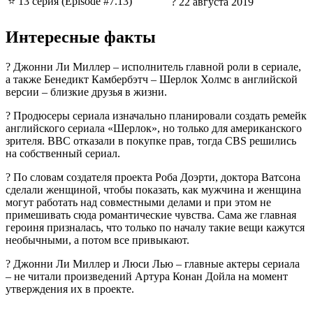
⭐ 13 серия (Episode #7.13)
? 22 августа 2019
Интересные факты
? Джонни Ли Миллер – исполнитель главной роли в сериале,
а также Бенедикт Камбербэтч – Шерлок Холмс в английской
версии – близкие друзья в жизни.
? Продюсеры сериала изначально планировали создать ремейк
английского сериала «Шерлок», но только для американского
зрителя. BBC отказали в покупке прав, тогда CBS решились
на собственный сериал.
? По словам создателя проекта Роба Доэрти, доктора Ватсона
сделали женщиной, чтобы показать, как мужчина и женщина
могут работать над совместными делами и при этом не
примешивать сюда романтические чувства. Сама же главная
героиня призналась, что только по началу такие вещи кажутся
необычными, а потом все привыкают.
? Джонни Ли Миллер и Люси Лью – главные актеры сериала
– не читали произведений Артура Конан Дойла на момент
утверждения их в проекте.