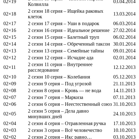
02×19
03.04.2014
Колвилла
2 сезон 18 серия – Ищейка раковых
02×18
13.03.2014
клеток
02×17
2 сезон 17 серия – Уши в подарок
06.03.2014
02×16
2 сезон 16 серия – Идеальное решение
27.02.2014
02×15
2 сезон 15 серия – Балетный труп
06.02.2014
02×14
2 сезон 14 серия – Обреченный таксон
30.01.2014
02×13
2 сезон 13 серия – Семейные тайны
09.01.2014
02×12
2 сезон 12 серия – Исчадие ада
02.01.2014
2 сезон 11 серия – Внутреннее
02×11
12.12.2013
расследование
02×10
2 сезон 10 серия – Колебания
05.12.2013
02×09
2 сезон 9 серия – Под угрозой
21.11.2013
02×08
2 сезон 8 серия – Кровь — не вода
14.11.2013
02×07
2 сезон 7 серия – Маркиза
07.11.2013
02×06
2 сезон 6 серия – Неестественный союз
31.10.2013
2 сезон 5 серия – Дела давно
02×05
24.10.2013
минувших дней
02×04
2 сезон 4 серия – Отравленная ручка
17.10.2013
02×03
2 сезон 3 серия – Всё человечество
10.10.2013
02×02
2 сезон 2 серия – Икс равно…
03.10.2013