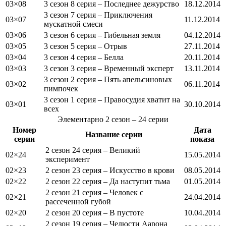
03×08
3 сезон 8 серия – Последнее дежурство
18.12.2014
3 сезон 7 серия – Приключения
03×07
11.12.2014
мускатной смеси
03×06
3 сезон 6 серия – Гибельная земля
04.12.2014
03×05
3 сезон 5 серия – Отрыв
27.11.2014
03×04
3 сезон 4 серия – Белла
20.11.2014
03×03
3 сезон 3 серия – Временный эксперт
13.11.2014
3 сезон 2 серия – Пять апельсиновых
03×02
06.11.2014
пимпочек
3 сезон 1 серия – Правосудия хватит на
03×01
30.10.2014
всех
Элементарно
2 сезон
– 24 серии
Номер
Дата
Название серии
серии
показа
2 сезон 24 серия – Великий
02×24
15.05.2014
эксперимент
02×23
2 сезон 23 серия – Искусство в крови
08.05.2014
02×22
2 сезон 22 серия – Да наступит тьма
01.05.2014
2 сезон 21 серия – Человек с
02×21
24.04.2014
рассеченной губой
02×20
2 сезон 20 серия – В пустоте
10.04.2014
2 сезон 19 серия – Челюсти Аарона