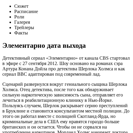
Сюжет
Расписание
Роли
Галерея
Трейлеры
Факты
Элементарно
дата выхода
Детективный сериал «Элементарно» от канала CBS стартовал
в эфире с 27 сентября 2012. Шоу основано на романах сэра
Артура Конана Дойла про детектива Шерлока Холмса и как
сериал BBC адаптирован под современный лад.
Сценарий развернулся вокруг гениального сыщика Шерлока
Холмса. Отец детектива, после того как обнаруживает
сильную наркотическую зависимость сына, отправляет его
лечиться в реабилитационную клинику в Нью-Йорке.
Пользуясь случаем, Шерлок раскрывает серию преступлений
в Бруклине и становится консультантом местной полиции. До
этого он работал вместе с полицией Скотланд-Ярда, но
криминальные дела в США ему нравятся гораздо больше
британских и он остается. Чтобы он не сорвался на
употребление наркотиков, Морланд Холмс нанимает доктора