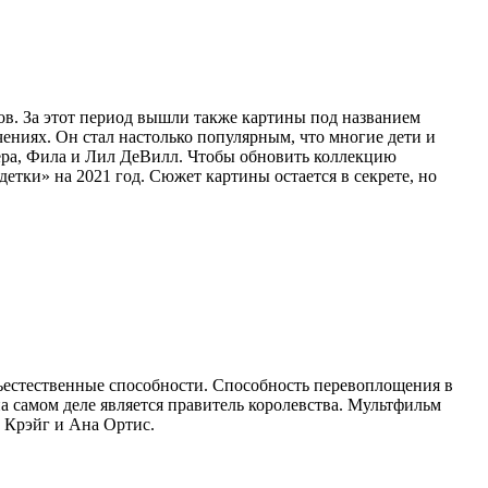
нов. За этот период вышли также картины под названием
ениях. Он стал настолько популярным, что многие дети и
тера, Фила и Лил ДеВилл. Чтобы обновить коллекцию
тки» на 2021 год. Сюжет картины остается в секрете, но
ъестественные способности. Способность перевоплощения в
на самом деле является правитель королевства. Мультфильм
л Крэйг и Ана Ортис.