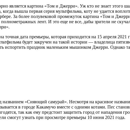
но является картина «Том и Джерри». Уж кто не знает этого ша
, когда вышла первая серия мультфильма, коту не удается вопло
рбере. За более полувековой промежуток картина «Том и Джерр
4 полнометражных лент. И это еще не все, дабы зрители не скуча
рри».
тна точная дата премьеры, которая приходится на 15 апреля 2021
тфильма будет закручен на такой истории — владелица пятизвезд
тить испортить праздник маленьким мышонком Джерри. Однако так
 названием «Сияющий самурай». Несмотря на красивое название
казывается в городе Какамучо вместе с одними котами. Пес стан
одятся, так как ему предстоит защитить город от нападения гро
ли смогут узнать при просмотре премьеры 10 июня 2021 года.