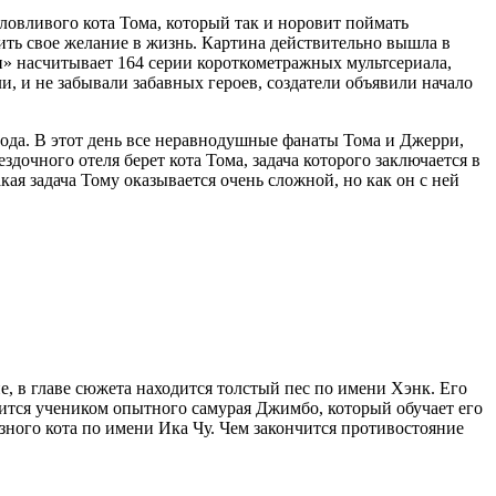
ловливого кота Тома, который так и норовит поймать
тить свое желание в жизнь. Картина действительно вышла в
и» насчитывает 164 серии короткометражных мультсериала,
ли, и не забывали забавных героев, создатели объявили начало
 года. В этот день все неравнодушные фанаты Тома и Джерри,
очного отеля берет кота Тома, задача которого заключается в
ая задача Тому оказывается очень сложной, но как он с ней
, в главе сюжета находится толстый пес по имени Хэнк. Его
овится учеником опытного самурая Джимбо, который обучает его
зного кота по имени Ика Чу. Чем закончится противостояние