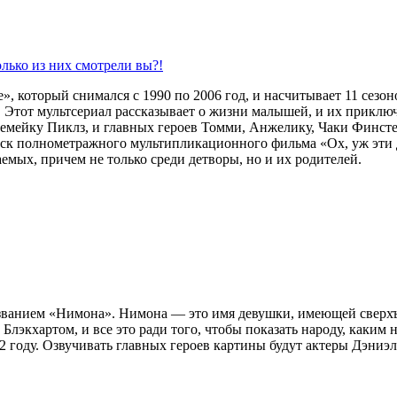
олько из них смотрели вы?!
, который снимался с 1990 по 2006 год, и насчитывает 11 сезо
 Этот мультсериал рассказывает о жизни малышей, и их приключ
т семейку Пиклз, и главных героев Томми, Анжелику, Чаки Финс
ск полнометражного мультипликационного фильма «Ох, уж эти де
емых, причем не только среди детворы, но и их родителей.
азванием «Нимона». Нимона — это имя девушки, имеющей сверх
лэкхартом, и все это ради того, чтобы показать народу, каким 
2 году. Озвучивать главных героев картины будут актеры Дэниэ