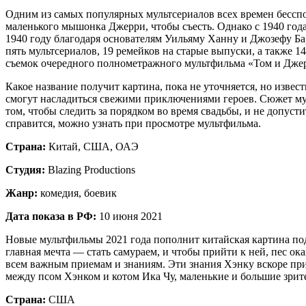
Одним из самых популярных мультсериалов всех времен бесспор
маленького мышонка Джерри, чтобы съесть. Однако с 1940 года
1940 году благодаря основателям Уильяму Ханну и Джозефу Ба
пять мультсериалов, 19 ремейков на старые выпуски, а также 1
съемок очередного полнометражного мультфильма «Том и Дже
Какое название получит картина, пока не уточняется, но извес
смогут насладиться свежими приключениями героев. Сюжет муль
том, чтобы следить за порядком во время свадьбы, и не допус
справится, можно узнать при просмотре мультфильма.
Страна:
Китай, США, ОАЭ
Студия:
Blazing Productions
Жанр:
комедия, боевик
Дата показа в РФ:
10 июня 2021
Новые мультфильмы 2021 года пополнит китайская картина под
главная мечта — стать самураем, и чтобы прийти к ней, пес о
всем важным приемам и знаниям. Эти знания Хэнку вскоре приг
между псом Хэнком и котом Ика Чу, маленькие и большие зрите
Страна:
США