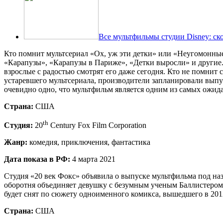
Все мультфильмы студии Disney: ск
Кто помнит мультсериал «Ох, уж эти детки» или «Неугомонные»
«Карапузы», «Карапузы в Париже», «Детки выросли» и другие.
взрослые с радостью смотрят его даже сегодня. Кто не помни
устаревшего мультсериала, производители запланировали выпу
очевидно одно, что мультфильм является одним из самых ожида
Страна:
США
th
Студия:
20
Century Fox Film Corporation
Жанр:
комедия, приключения, фантастика
Дата показа в РФ:
4 марта 2021
Студия «20 век Фокс» объявила о выпуске мультфильма под н
оборотня объединяет девушку с безумным ученым Баллистером Б
будет снят по сюжету одноименного комикса, вышедшего в 201
Страна:
США