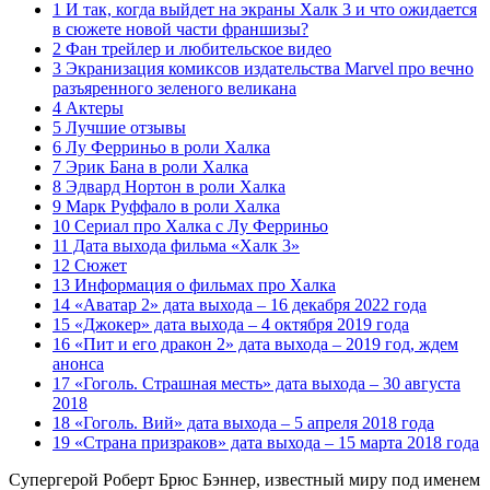
1 И так, когда выйдет на экраны Халк 3 и что ожидается
в сюжете новой части франшизы?
2 Фан трейлер и любительское видео
3 Экранизация комиксов издательства Marvel про вечно
разъяренного зеленого великана
4 Актеры
5 Лучшие отзывы
6 Лу Ферриньо в роли Халка
7 Эрик Бана в роли Халка
8 Эдвард Нортон в роли Халка
9 Марк Руффало в роли Халка
10 Сериал про Халка с Лу Ферриньо
11 Дата выхода фильма «Халк 3»
12 Сюжет
13 Информация о фильмах про Халка
14 «Аватар 2» дата выхода – 16 декабря 2022 года
15 «Джокер» дата выхода – 4 октября 2019 года
16 «Пит и его дракон 2» дата выхода – 2019 год, ждем
анонса
17 «Гоголь. Страшная месть» дата выхода – 30 августа
2018
18 «Гоголь. Вий» дата выхода – 5 апреля 2018 года
19 «Страна призраков» дата выхода – 15 марта 2018 года
Супергерой Роберт Брюс Бэннер, известный миру под именем