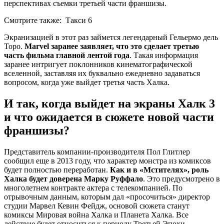
перспективах съемки третьей части франшизы.
Смотрите также:
Такси 6
Экранизацией в этот раз займется легендарный Гельермо дель
Торо.
Marvel заранее заявляет, что это сделает третью
часть фильма главной лентой года
. Такая информация
заранее интригует поклонников кинематографической
вселенной, заставляя их буквально ежедневно задаваться
вопросом, когда уже выйдет третья часть Халка.
И так, когда выйдет на экраны Халк 3
и что ожидается в сюжете новой части
франшизы?
Представитель компании-производителя Пол Глитлер
сообщил еще в 2013 году, что характер монстра из комиксов
будет полностью переработан.
Как и в «Мстителях», роль
Халка будет доверена Марку Руффало
. Это предусмотрено в
многолетнем контракте актера с телекомпанией. По
отрывочным данным, которым дал «просочиться» директор
студии Марвел Кевин Фейдж, основой сюжета станут
комиксы Мировая война Халка и Планета Халка. Все
действие будет относиться к периоду Третьей Эпохи