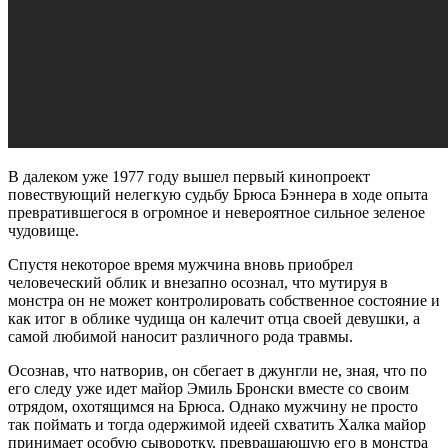
В далеком уже 1977 году вышел первый кинопроект
повествующий нелегкую судьбу Брюса Бэннера в ходе опыта
превратившегося в огромное и невероятное сильное зеленое
чудовище.
Спустя некоторое время мужчина вновь приобрел
человеческий облик и внезапно осознал, что мутируя в
монстра он не может контролировать собственное состояние и
как итог в облике чудища он калечит отца своей девушки, а
самой любимой наносит различного рода травмы.
Осознав, что натворив, он сбегает в джунгли не, зная, что по
его следу уже идет майор Эмиль Бронски вместе со своим
отрядом, охотящимся на Брюса. Однако мужчину не просто
так поймать и тогда одержимой идеей схватить Халка майор
принимает особую сыворотку, превращающую его в монстра