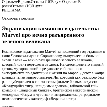
О фильме
В ролях
Отзывы
(10)
В духе
О фильме
В
ролях
Отзывы
(10)
В духе
РЕКЛАМА
Отключить рекламу
Экранизация комиксов издательства
Marvel про вечно разъяренного
зеленого великана
Комиксовое издательство Marvel, за последний год отдавшее в
кино Человека-паука и Сорвиголову, выпускает на большой
экран Халка — вечно разъяренного зеленого великана,
который ловит вертолеты за хвост. На самом деле это видный
физик, мутировавший в результате собственного
эксперимента по адаптации к жизни на Марсе. Дебют в жанре
комикса талантливого мистера Ли, который как режиссер был
равно убедителен в гонконгском фильме боевых искусств
«Крадущийся тигр, невидимый дракон», тайваньской гей-
комедии «Свадебный банкет», британской викторианской
мелодраме «Разум и чувства» и американском ретрофильме
психологических катастроф «Ледяной ветер».
</span>