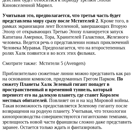
Киновселенной Марвел.
Учитывая это, предполагается, что третья часть будет
представлена миру сразу после Мстителей 2
. Кроме того, в
рамках экранизации лент Вселенной, завершающих Вторую
Эпоху от открывающих Третью Эпоху планируется запуск
Капитана Америки, Тора, Хранителей Галактики, Железного
человека. Ведется речь о представлении новых приключений
Человека Муравья. Предполагается, что на второстепенных
ролях Халк появится и во всех этих фильмах.
Смотрите также:
Мстители 5 (Avengers)
Приблизительно сюжетные линии можно представить как раз
на основании комиксов, придуманных Грегом Парком.
По
сюжету Планеты Халк Зеленый гигант попадет в
пространственный и временной туннель, который
перенесет его на далекую планету, где станет Королем
местных обитателей
. Повлияет он и на ход Мировой войны.
Такая возможность предоставляется Зеленому гиганту после
возвращения на родную планету. Учитывая, что технологии
кинопроизводства совершенствуются гигантскими темпами,
зрелищность новой части франшизы сложно даже представить
заранее. Остается только ждать и фантазировать.