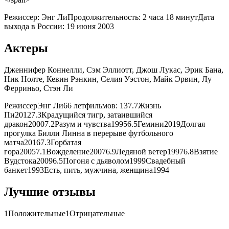
Режиссер:
Энг Ли
Продолжительность:
2 часа 18 минут
Дата
выхода в России:
19 июня 2003
Актеры
Дженнифер Коннелли, Сэм Эллиотт, Джош Лукас, Эрик Бана,
Ник Нолте, Кевин Рэнкин, Селия Уэстон, Майк Эрвин, Лу
Ферриньо, Стэн Ли
РежиссерЭнг Ли
66 лет
фильмов: 13
7.7Жизнь
Пи20127.3Крадущийся тигр, затаившийся
дракон20007.2Разум и чувства19956.5Гемини2019Долгая
прогулка Билли Линна в перерыве футбольного
матча20167.3Горбатая
гора20057.1Вожделение20076.9Ледяной ветер19976.8Взятие
Вудстока20096.5Погоня с дьяволом1999Свадебный
банкет1993Есть, пить, мужчина, женщина1994
Лучшие отзывы
1
Положительные
1
Отрицательные