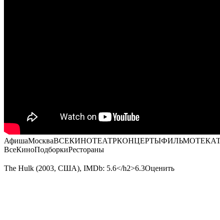
Афиша
Москва
ВСЕКИНОТЕАТРКОНЦЕРТЫФИЛЬМОТЕКА
ВсеКиноПодборкиРестораны
The Hulk (2003, США)
,
IMDb: 5.6
</h2>6.3Оценить