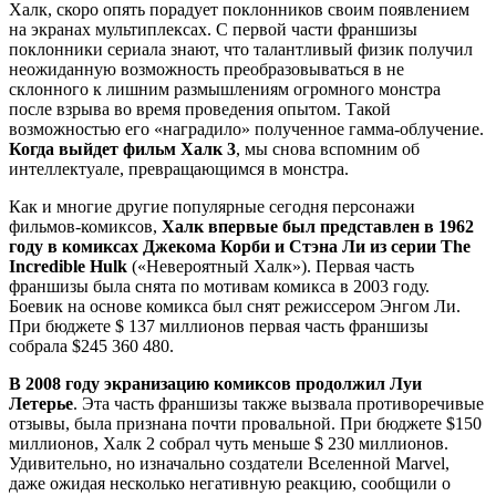
Халк, скоро опять порадует поклонников своим появлением
на экранах мультиплексах. С первой части франшизы
поклонники сериала знают, что талантливый физик получил
неожиданную возможность преобразовываться в не
склонного к лишним размышлениям огромного монстра
после взрыва во время проведения опытом. Такой
возможностью его «наградило» полученное гамма-облучение.
Когда выйдет фильм Халк 3
, мы снова вспомним об
интеллектуале, превращающимся в монстра.
Как и многие другие популярные сегодня персонажи
фильмов-комиксов,
Халк впервые был представлен в 1962
году в комиксах Джекома Корби и Стэна Ли из серии The
Incredible Hulk
(«Невероятный Халк»). Первая часть
франшизы была снята по мотивам комикса в 2003 году.
Боевик на основе комикса был снят режиссером Энгом Ли.
При бюджете $ 137 миллионов первая часть франшизы
собрала $245 360 480.
В 2008 году экранизацию комиксов продолжил Луи
Летерье
. Эта часть франшизы также вызвала противоречивые
отзывы, была признана почти провальной. При бюджете $150
миллионов, Халк 2 собрал чуть меньше $ 230 миллионов.
Удивительно, но изначально создатели Вселенной Marvel,
даже ожидая несколько негативную реакцию, сообщили о