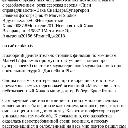
с разоблачением: режиссерская версия «Лиги
справедливости» Зака СнайдераСупергерои
Главная фотография: © Marvel Studios
В духе «Халк»6.3Невероятный
Халк20087.8Мстители2012Невероятный Халк:
Возвращение19887.1Мстители: Эра
Альтрона20156.6Рэмпейдж2018
на сайте okko.tv
Подборки8 действительно стоящих фильмов по комиксам
Marvel17 фильмов про мутантовЛучшие фильмы про
супергероев30 советских мультсериалов5 мультфильмов про
воительниц студий «Дисней» и Pixar
Одним из самых интересных, противоречивых и в то же
время узнаваемых персонажей вселенной «Marvel» является
небезызвестный Халк в миру доктор Роберт Брюс Бэннер.
Сам научный светила в отличие от своих многочисленных
коллег мнит себя не, иначе как гением, которого, увы, так и не
смогли оценить по достоинству. Как итог профессор создает
уникальную гамма-бомбу. К сожалению, его разработка
оказалась невостребованной среди военных, а посему
расстроившийся и озлобленный на весь мир доктор решил сам