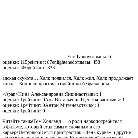
Yuri Ivanov
отзывы: 6
оценки: 115
рейтинг: 8
7
enlightened
отзывы: 458
оценки: 560
рейтинг: 83
3
адская скукота… Халк появился, Халк жил, Халк продолжает
жить… Коннели красива, семейники безразмерны.
</span>Нина Александровна Янкина
отзывы: 1
оценки: 1
рейтинг: 0Аня Витальевна Щепеткова
отзывы: 1
оценки: 1
рейтинг: 0Антон Митенев
отзывы: 1
оценки: 1
рейтинг: 0
Читайте такжеТом Холланд — о роли наркопотребителя
в фильме, который стал самым сложным в его
карьереИнтервьюПетля пристрастия: «День курка» и другие
фильмы о временных ловушкахКиноспискиСеанс магии