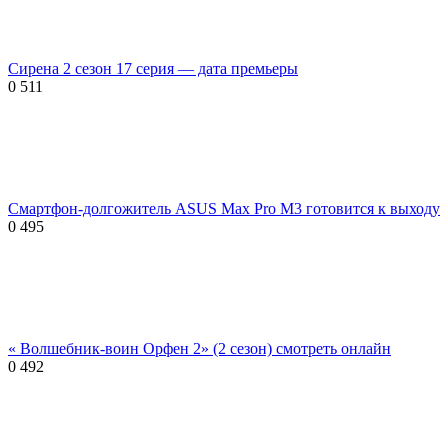
Сирена 2 сезон 17 серия — дата премьеры
0
511
Смартфон-долгожитель ASUS Max Pro M3 готовится к выходу
0
495
« Волшебник-воин Орфен 2» (2 сезон) смотреть онлайн
0
492