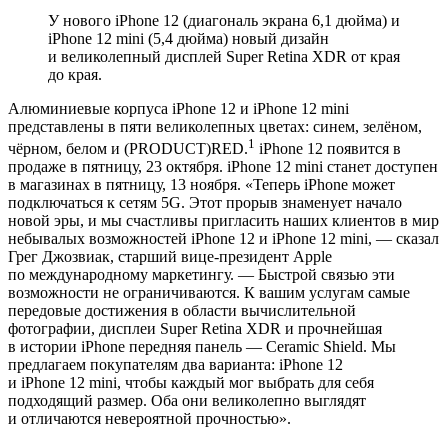
У нового iPhone 12 (диагональ экрана 6,1 дюйма) и
iPhone 12 mini (5,4 дюйма) новый дизайн
и великолепный дисплей Super Retina XDR от края
до края.
Алюминиевые корпуса iPhone 12 и iPhone 12 mini
представлены в пяти великолепных цветах: синем, зелёном,
1
чёрном, белом и (PRODUCT)RED.
iPhone 12 появится в
продаже в пятницу, 23 октября. iPhone 12 mini станет доступен
в магазинах в пятницу, 13 ноября. «Теперь iPhone может
подключаться к сетям 5G. Этот прорыв знаменует начало
новой эры, и мы счастливы пригласить наших клиентов в мир
небывалых возможностей iPhone 12 и iPhone 12 mini, — сказал
Грег Джозвиак, старший вице-президент Apple
по международному маркетингу. — Быстрой связью эти
возможности не ограничиваются. К вашим услугам самые
передовые достижения в области вычислительной
фотографии, дисплеи Super Retina XDR и прочнейшая
в истории iPhone передняя панель — Ceramic Shield. Мы
предлагаем покупателям два варианта: iPhone 12
и iPhone 12 mini, чтобы каждый мог выбрать для себя
подходящий размер. Оба они великолепно выглядят
и отличаются невероятной прочностью».