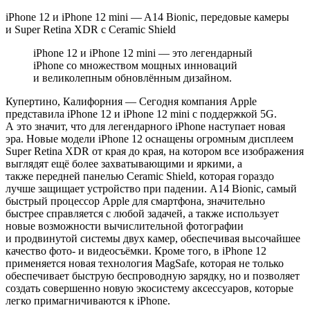
iPhone 12 и iPhone 12 mini — A14 Bionic, передовые камеры
и Super Retina XDR с Ceramic Shield
iPhone 12 и iPhone 12 mini — это легендарный
iPhone со множеством мощных инноваций
и великолепным обновлённым дизайном.
Купертино, Калифорния — Сегодня компания Apple
представила iPhone 12 и iPhone 12 mini с поддержкой 5G.
А это значит, что для легендарного iPhone наступает новая
эра. Новые модели iPhone 12 оснащены огромным дисплеем
Super Retina XDR от края до края, на котором все изображения
выглядят ещё более захватывающими и яркими, а
также передней панелью Ceramic Shield, которая гораздо
лучше защищает устройство при падении. A14 Bionic, самый
быстрый процессор Apple для смартфона, значительно
быстрее справляется с любой задачей, а также использует
новые возможности вычислительной фотографии
и продвинутой системы двух камер, обеспечивая высочайшее
качество фото- и видеосъёмки. Кроме того, в iPhone 12
применяется новая технология MagSafe, которая не только
обеспечивает быструю беспроводную зарядку, но и позволяет
создать совершенно новую экосистему аксессуаров, которые
легко примагничиваются к iPhone.