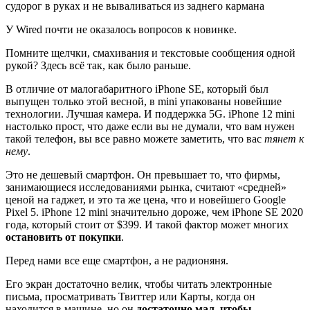
судорог в руках и не вываливаться из заднего кармана
У Wired почти не оказалось вопросов к новинке.
Помните щелчки, смахивания и текстовые сообщения одной
рукой? Здесь всё так, как было раньше.
В отличие от малогабаритного iPhone SE, который был
выпущен только этой весной, в mini упакованы новейшие
технологии. Лучшая камера. И поддержка 5G. iPhone 12 mini
настолько прост, что даже если вы не думали, что вам нужен
такой телефон, вы все равно можете заметить, что вас
тянет к
нему
.
Это не дешевый смартфон. Он превышает то, что фирмы,
занимающиеся исследованиями рынка, считают «средней»
ценой на гаджет, и это та же цена, что и новейшего Google
Pixel 5. iPhone 12 mini значительно дороже, чем iPhone SE 2020
года, который стоит от $399. И такой фактор может многих
остановить от покупки
.
Перед нами все еще смартфон, а не радионяня.
Его экран достаточно велик, чтобы читать электронные
письма, просматривать Твиттер или Карты, когда он
находится в машине, но он
достаточно мал, чтобы