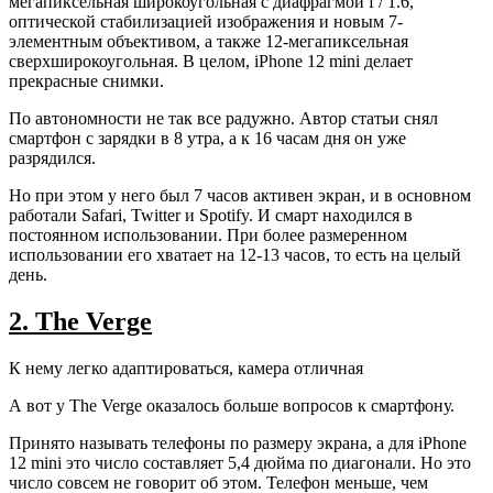
мегапиксельная широкоугольная с диафрагмой f / 1.6,
оптической стабилизацией изображения и новым 7-
элементным объективом, а также 12-мегапиксельная
сверхширокоугольная. В целом, iPhone 12 mini делает
прекрасные снимки.
По автономности не так все радужно. Автор статьи снял
смартфон с зарядки в 8 утра, а к 16 часам дня он уже
разрядился.
Но при этом у него был 7 часов активен экран, и в основном
работали Safari, Twitter и Spotify. И смарт находился в
постоянном использовании. При более размеренном
использовании его хватает на 12-13 часов, то есть на целый
день.
2. The Verge
К нему легко адаптироваться, камера отличная
А вот у The Verge оказалось больше вопросов к смартфону.
Принято называть телефоны по размеру экрана, а для iPhone
12 mini это число составляет 5,4 дюйма по диагонали. Но это
число совсем не говорит об этом. Телефон меньше, чем