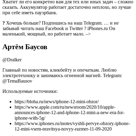
Хватит ли его конкретно вам для тех или иных задач – сложно
сказать. Аккумулятор работает достаточно неплохо, но лучше
при себе иметь пауэрбанк.
?
Хочешь больше? Подпишись на наш Telegram. … и не
забывай читать наш Facebook и Twitter ?
iPhones.ru
Он
маленький, мощный, но работает мало.
–>
Артём Баусов
@Dralker
Главный по новостям, кликбейту и опечаткам. Люблю
электротехнику и занимаюсь огненной магией. Telegram:
@TemaBausov
Используемые источники:
https://bloha.ru/news/iphone-12-mini-obzor/
https://www.apple.com/ru/newsroom/2020/10/apple-
announces-iphone-12-and-iphone-12-mini-a-new-era-for-
iphone-with-5g/
https://www.iphones.ru/inotes/vyshli-pervye-obzory-iphone-
12-mini-vsem-nravitsya-novyy-razmer-11-09-2020