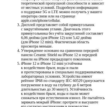
теоретической пропускной способности и зависит
от местных условий. Подробную информацию
о поддержке 5G и LTE можно получить у вашего
оператора связи или на странице
apple.com/iphone/cellular.
Дисплей представляет собой прямоугольник
с закруглёнными углами. Диагональ этого
прямоугольника без учёта закруглений составляет
6,06 дюйма (для iPhone 12) или 5,42 дюйма
(для iPhone 12 mini). Фактическая область
просмотра меньше.
Утверждение основано на сравнении передней
панели Ceramic Shield на iPhone 12 и передней
панели на iPhone предыдущего поколения.
iPhone 12 и iPhone 12 mini устойчивы
к воздействию брызг, воды и пыли
и протестированы в специально поддерживаемых
лабораторных условиях. Устройства имеют
рейтинг IP68 по стандарту IEC 60529 (допускается
погружение в воду на глубину до 6 метров
длительностью до 30 минут). Устойчивость
к воздействию брызг, воды и пыли может
снижаться при естественном износе. Не пытайтесь
заряжать мокрый iPhone: протрите и высушите
его согласно инструкциям в руководстве