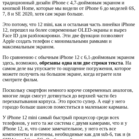
традиционный дизайн iPhone с 4,7-дюймовым экраном и
кнопкой Home, которые мы видели от iPhone 6 до моделей 6S,
7, 8 и SE 2020, хотя сам экран больше.
Это потому, что 12 mini, как и остальная часть линейки iPhone
12, перешел на более современные OLED-экраны и вырез
Face ID для разблокировки. Эти две функции позволяют
Apple создать телефон с минимальными рамками и
максимальным экраном.
По сравнению с обычным iPhone 12 с 6,1-дюймовым экраном
здесь, возможно,
обрезаны одна или две строки текста
. На
самом деле вы упускаете то ощущение погружения, которое
можете получить на большом экране, когда играете или
смотрите фильм.
Поскольку смартфон немного короче современных аналогов,
многие люди смогут дотянуться до верхней части без
перехватывания корпуса. Это просто супер. А ещё у него
гораздо больше шансов поместиться в маленькие карманы.
У iPhone 12 mini самый быстрый процессор среди всех
телефонов, у него та же система с двумя камерами, что и у
iPhone 12, и, что самое замечательное, у него есть все
компоненты и антенны, необходимые как для sub-6, так и (в