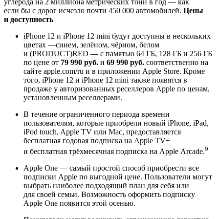
углерода на 2 миллиона метрических тонн в год — как
если бы с дорог исчезло почти 450 000 автомобилей.
Цены
и доступность
iPhone 12 и iPhone 12 mini будут доступны в нескольких
цветах —синем, зелёном, чёрном, белом
и (PRODUCT)RED — с памятью 64 ГБ, 128 ГБ и 256 ГБ
по цене от
79 990 руб.
и
69 990 руб.
соответственно на
сайте apple.com/ru и в приложении Apple Store. Кроме
того, iPhone 12 и iPhone 12 mini также появятся в
продаже у авторизованных реселлеров Apple по ценам,
установленным реселлерами.
В течение ограниченного периода времени
пользователям, которые приобрели новый iPhone, iPad,
iPod touch, Apple TV или Mac, предоставляется
бесплатная годовая подписка на Apple TV+
9
и бесплатная трёхмесячная подписка на Apple Arcade.
Apple One — самый простой способ приобрести все
подписки Apple по выгодной цене. Пользователи могут
выбрать наиболее подходящий план для себя или
для своей семьи. Возможность оформить подписку
Apple One появится этой осенью.