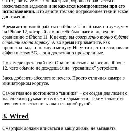
США) mmWave 5G. Он быстрый, хорошо справляется с
несколькими задачами и
не кажется компромиссом при его
использовании
. Это действительно потрясающее техническое
достижение.
Время автономной работы на iPhone 12 mini заметно хуже, чем
на iPhone 12, который сам по себе был шагом вперед по
сравнению с iPhone 11. К вечеру вы
совершенно точно будете
ставить его на зарядку
. А во время игр заметите, как
проценты падают каждую минуту. Но учтите, что тестировали
айфон в сетях 5G, а они достаточно прожорливые.
По камере претензий нет. Она полностью аналогична iPhone
12, чего обычно не дождешься на “урезанных” устройств.
Здесь добавить абсолютно нечего. Просто отличная камера в
миниатюрном корпусе.
Самое главное достоинство “миника” – он создан для людей с
маленькими руками и тесными карманами. Таким гаджетом
невероятно легко пользоваться одной рукой.
3. Wired
Смартфон должен вписаться в вашу жизнь, не вызывать