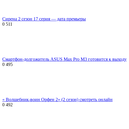
Сирена 2 сезон 17 серия — дата премьеры
0
511
Смартфон-долгожитель ASUS Max Pro M3 готовится к выходу
0
495
« Волшебник-воин Орфен 2» (2 сезон) смотреть онлайн
0
492