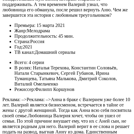
поддерживать. А тем временем Валерий узнал, что
любовница его обманула, после решил вернуть Аню. Чем же
завершится эта история с любовным треугольником?
Премьера:
15 марта 2021
Жанр:
Мелодрама
Продолжительность:
45 мин.
Страна:
Россия
Год:
2021
ТВ канал:
Домашний сериалы
Всего:
4 серии
В ролях:
Наталья Терехова, Константин Соловьёв,
Натали Старынкевич, Сергей Губанов, Ирина
Туманцева, Татьяна Малькова, Дмитрий Соколов,
Виталий Омельченко
Режиссер:
Филипп Коршунов
Реклама: –>Реклама: –>Анна в браке с Валерием уже более 10
лет. Валерий является бизнесменом, встречается в тайне от
жены с другой женщиной. Тогда как Анна всю себя посвятила
своей семье.Любовница Валерия хочет, чтобы он ушел от
семьи. По этой причине внушает ему, что их с Аней сын, не
является родным для него. Валерий верит в ее слова и решает
подать на развод, выгнав Анну из дома. Единственным