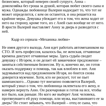
бизнесмен, который неверен своей супруге, Анна –
домохозяйка без гроша за душой, которая любит своего сына и
мужа. Однажды любовнице Валерия надоедает то, что тот не
может определится, с кем он останется, и она решается на
крайние меры. Девушка убеждает его в том, что жена ходит от
него на сторону, кроме того, их с Аней сын вообще не от него.
В ярости Валерий выставляет Анну за дверь и разводится с
ней.
Кадр из сериала «Механика любви»
Не имея другого выхода, Аня идет работать автомехаником на
СТО. И хоть профессия, казалось бы, не женская, отчаянные
времена диктуют отчаянные меры. Здесь судьба сводит
девушку с Игорем, и он делает ей заманчивое предложение –
заняться собственным бизнесом. Ну и, конечно же, он готов
оказать поддержку и помощь, так как влюблен в нее. Аня
задумывается над предложением Игоря, но боится снова
доверится мужчине. Хотя, кто не рискует, тот не пьет
шампанского…Однако тут внезапно появляется Валерий,
который узнал о том, что любовница оклеветала его жену, и
намерен вернуть Аню. Он разочарован и готов на все, чтобы
все было, как раньше. Но кого же выберет Аня: человека,
протянувшего ей руку помощи, или мужа, выставившего ее за
дверь? Не стоит забывать, что Валерий – отец ее сына, что