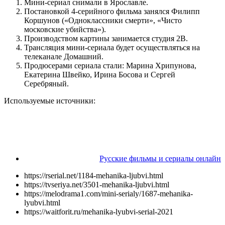
Мини-сериал снимали в Ярославле.
Постановкой 4-серийного фильма занялся Филипп
Коршунов («Одноклассники смерти», «Чисто
московские убийства»).
Производством картины занимается студия 2В.
Трансляция мини-сериала будет осуществляться на
телеканале Домашний.
Продюсерами сериала стали: Марина Хрипунова,
Екатерина Швейко, Ирина Босова и Сергей
Серебряный.
Используемые источники:
Русские фильмы и сериалы онлайн
https://rserial.net/1184-mehanika-ljubvi.html
https://tvseriya.net/3501-mehanika-ljubvi.html
https://melodrama1.com/mini-serialy/1687-mehanika-
lyubvi.html
https://waitforit.ru/mehanika-lyubvi-serial-2021