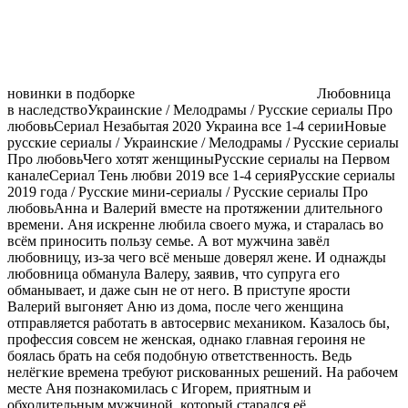
новинки в подборке
Любовница
в наследствоУкраинские / Мелодрамы / Русские сериалы Про
любовьСериал Незабытая 2020 Украина все 1-4 серииНовые
русские сериалы / Украинские / Мелодрамы / Русские сериалы
Про любовьЧего хотят женщиныРусские сериалы на Первом
каналеСериал Teнь любви 2019 все 1-4 серияРусские сериалы
2019 года / Русские мини-сериалы / Русские сериалы Про
любовьАнна и Валерий вместе на протяжении длительного
времени. Аня искренне любила своего мужа, и старалась во
всём приносить пользу семье. А вот мужчина завёл
любовницу, из-за чего всё меньше доверял жене. И однажды
любовница обманула Валеру, заявив, что супруга его
обманывает, и даже сын не от него. В приступе ярости
Валерий выгоняет Аню из дома, после чего женщина
отправляется работать в автосервис механиком. Казалось бы,
профессия совсем не женская, однако главная героиня не
боялась брать на себя подобную ответственность. Ведь
нелёгкие времена требуют рискованных решений. На рабочем
месте Аня познакомилась с Игорем, приятным и
обходительным мужчиной, который старался её