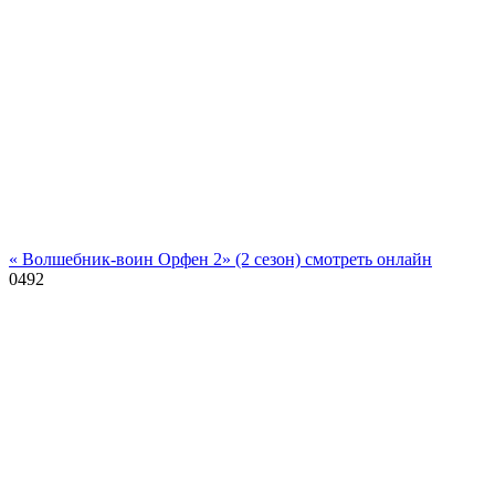
« Волшебник-воин Орфен 2» (2 сезон) смотреть онлайн
0
492