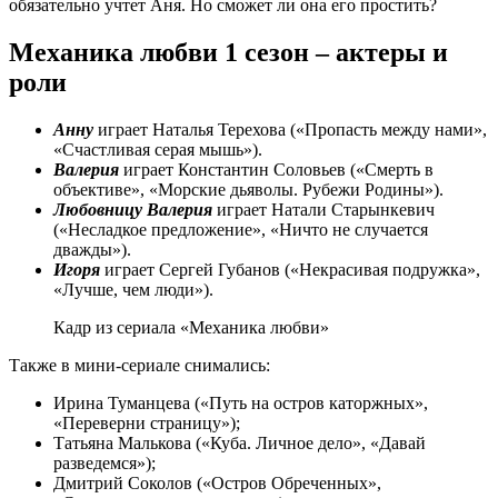
обязательно учтет Аня. Но сможет ли она его простить?
Механика любви 1 сезон – актеры и
роли
Анну
играет Наталья Терехова («Пропасть между нами»,
«Счастливая серая мышь»).
Валерия
играет Константин Соловьев («Смерть в
объективе», «Морские дьяволы. Рубежи Родины»).
Любовницу Валерия
играет Натали Старынкевич
(«Несладкое предложение», «Ничто не случается
дважды»).
Игоря
играет Сергей Губанов («Некрасивая подружка»,
«Лучше, чем люди»).
Кадр из сериала «Механика любви»
Также в мини-сериале снимались:
Ирина Туманцева («Путь на остров каторжных»,
«Переверни страницу»);
Татьяна Малькова («Куба. Личное дело», «Давай
разведемся»);
Дмитрий Соколов («Остров Обреченных»,