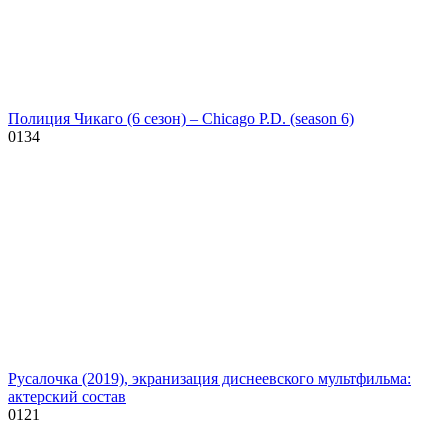
Полиция Чикаго (6 сезон) – Chicago P.D. (season 6)
0
134
Русалочка (2019), экранизация диснеевского мультфильма:
актерский состав
0
121