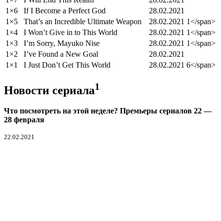
1×6
If I Become a Perfect God
28.02.2021
1×5
That’s an Incredible Ultimate Weapon
28.02.2021
1</span>
1×4
I Won’t Give in to This World
28.02.2021
1</span>
1×3
I’m Sorry, Mayuko Nise
28.02.2021
1</span>
1×2
I’ve Found a New Goal
28.02.2021
1×1
I Just Don’t Get This World
28.02.2021
6</span>
1
Новости сериала
Что посмотреть на этой неделе? Премьеры сериалов 22 —
28 февраля
22.02.2021