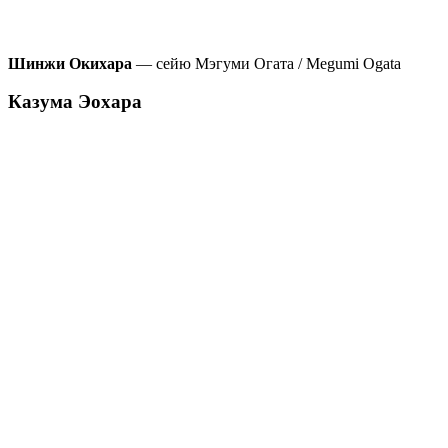
Шинжи Окихара
— сейю Мэгуми Огата / Megumi Ogata
Казума Эохара