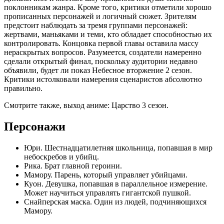
поклонникам жанра. Кроме того, критики отметили хорошо
прописанных персонажей и логичный сюжет. Зрителям
предстоит наблюдать за тремя группами персонажей:
жертвами, маньяками и теми, кто обладает способностью их
контролировать. Концовка первой главы оставила массу
нераскрытых вопросов. Разумеется, создатели намеренно
сделали открытый финал, поскольку аудитории недавно
объявили, будет ли показ Небесное вторжение 2 сезон.
Критики истолковали намерения сценаристов абсолютно
правильно.
Смотрите также, выход аниме: Царство 3 сезон.
Персонажи
Юри. Шестнадцатилетняя школьница, попавшая в мир
небоскребов и убийц.
Рика. Брат главной героини.
Мамору. Парень, который управляет убийцами.
Куон. Девушка, попавшая в параллельное измерение.
Может научиться управлять гигантской пушкой.
Снайперская маска. Один из людей, подчиняющихся
Мамору.