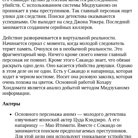
убийств. С использованием системы Мидзуханомэ он
проникает в умы преступников. Так главный персонаж ищет
улики для следствия. Поиски детектива оказываются
успешными. Он выходит на след Джона Уокера. Последний
занимается созданием серийных киллеров.
Действие разворачивается в виртуальной реальности.
Начинается сериал с момента, когда молодой следователь
теряет память. Очнулся он в необычной реальности. Это
фрагментарный мир. Ничего кроме своего имени главный
персонаж не помнит. Кроме этого Сакаидо знает, что обязан
раскрыть одно дело. Оно касается убийства девушки. Однако
в этом деле он не один. Есть у Сакаидо и напарница, которая
ходит в черном костюме. Носит она розовую заколку, которая
очень похожа на цветок. Основной работой Кохару
Хондомати является анализ добытой методом Мидзуханомэ
информации.
Актеры
Основного персонажа анимэ — молодого детектива
озвучивает японский актер Цуда Кэндзиро. А его
напарницу — Мао Итимити. Вместе с Сокаидо он
занимаются поиском предполагаемых преступников.
Для этой цели они используют уникальное устройство