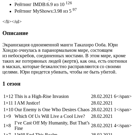
126
Рейтинг IMDB:6.9 из 10
97
Рейтинг MyShows:3.98 из 5
</li></ul>
Описание
Экранизация одноименной манги Такахиро Ооба. Юри
Хондзо очнулась в паранормальном мире, состоящем
из небоскребов, соединенных мостами. В этом мире, кроме
таких же потерянных людей (жертв), как она, есть охотники
в масках, которые безжалостно расправляются со своими
целями. Юри придется убивать, чтобы не быть убитой.
1 сезон
1×12
This is a High-Rise Invasion
28.02.2021
6</span>
1×11
I AM Justice!
28.02.2021
1×10
Our Enemy is One Who Desires Chaos
28.02.2021
1</span>
1×9
Which Of Us Will Live a Cool Live?
28.02.2021
I’ve Cast Off My Humanity, But That’s
1×8
28.02.2021
4</span>
Fine
1×7
I Will End This Realm
28.02.2021