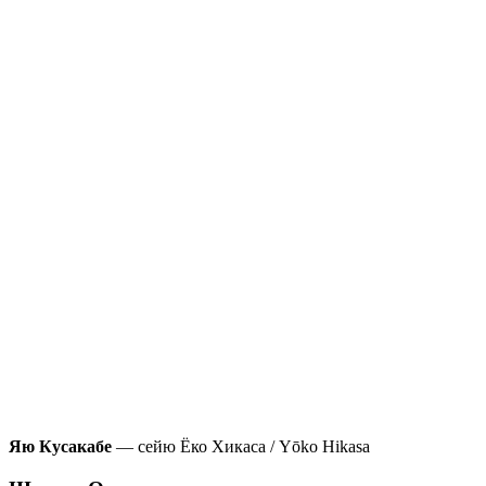
Яю Кусакабе
— сейю Ёко Хикаса / Yōko Hikasa