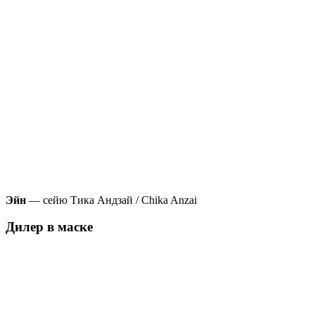
Эйн
— сейю Тика Андзай / Chika Anzai
Дилер в маске