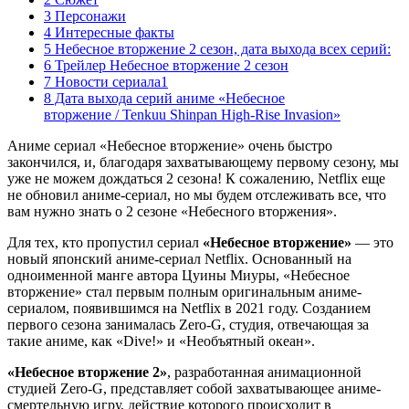
3 Персонажи
4 Интересные факты
5 Небесное вторжение 2 сезон, дата выхода всех серий:
6 Трейлер Небесное вторжение 2 сезон
7 Новости сериала1
8 Дата выхода серий аниме «Небесное
вторжение / Tenkuu Shinpan High-Rise Invasion»
Аниме сериал «Небесное вторжение» очень быстро
закончился, и, благодаря захватывающему первому сезону, мы
уже не можем дождаться 2 сезона! К сожалению, Netflix еще
не обновил аниме-сериал, но мы будем отслеживать все, что
вам нужно знать о 2 сезоне «Небесного вторжения».
Для тех, кто пропустил сериал
«Небесное вторжение»
— это
новый японский аниме-сериал Netflix. Основанный на
одноименной манге автора Цуины Миуры, «Небесное
вторжение» стал первым полным оригинальным аниме-
сериалом, появившимся на Netflix в 2021 году. Созданием
первого сезона занималась Zero-G, студия, отвечающая за
такие аниме, как «Dive!» и «Необъятный океан».
«Небесное вторжение 2»
, разработанная анимационной
студией Zero-G, представляет собой захватывающее аниме-
смертельную игру, действие которого происходит в