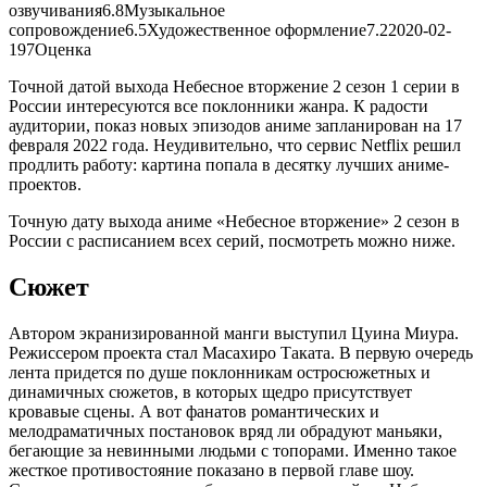
озвучивания
6.8
Музыкальное
сопровождение
6.5
Художественное оформление
7.2
2020-02-
19
7
Оценка
Точной датой выхода Небесное вторжение 2 сезон 1 серии в
России интересуются все поклонники жанра. К радости
аудитории, показ новых эпизодов аниме запланирован на 17
февраля 2022 года. Неудивительно, что сервис Netflix решил
продлить работу: картина попала в десятку лучших аниме-
проектов.
Точную дату выхода аниме «Небесное вторжение» 2 сезон в
России с расписанием всех серий, посмотреть можно ниже.
Сюжет
Автором экранизированной манги выступил Цуина Миура.
Режиссером проекта стал Масахиро Таката. В первую очередь
лента придется по душе поклонникам остросюжетных и
динамичных сюжетов, в которых щедро присутствует
кровавые сцены. А вот фанатов романтических и
мелодраматичных постановок вряд ли обрадуют маньяки,
бегающие за невинными людьми с топорами. Именно такое
жесткое противостояние показано в первой главе шоу.