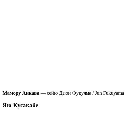
Мамору Аикава
— сейю Дзюн Фукуяма / Jun Fukuyama
Яю Кусакабе