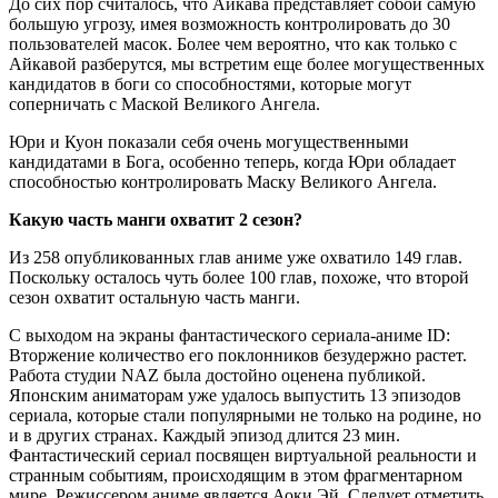
До сих пор считалось, что Айкава представляет собой самую
большую угрозу, имея возможность контролировать до 30
пользователей масок. Более чем вероятно, что как только с
Айкавой разберутся, мы встретим еще более могущественных
кандидатов в боги со способностями, которые могут
соперничать с Маской Великого Ангела.
Юри и Куон показали себя очень могущественными
кандидатами в Бога, особенно теперь, когда Юри обладает
способностью контролировать Маску Великого Ангела.
Какую часть манги охватит 2 сезон?
Из 258 опубликованных глав аниме уже охватило 149 глав.
Поскольку осталось чуть более 100 глав, похоже, что второй
сезон охватит остальную часть манги.
С выходом на экраны фантастического сериала-аниме ID:
Вторжение количество его поклонников безудержно растет.
Работа студии NAZ была достойно оценена публикой.
Японским аниматорам уже удалось выпустить 13 эпизодов
сериала, которые стали популярными не только на родине, но
и в других странах. Каждый эпизод длится 23 мин.
Фантастический сериал посвящен виртуальной реальности и
странным событиям, происходящим в этом фрагментарном
мире. Режиссером аниме является Аоки Эй. Следует отметить,