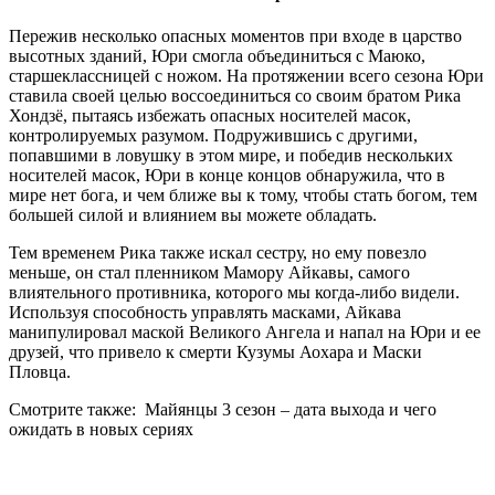
Пережив несколько опасных моментов при входе в царство
высотных зданий, Юри смогла объединиться с Маюко,
старшеклассницей с ножом. На протяжении всего сезона Юри
ставила своей целью воссоединиться со своим братом Рика
Хондзё, пытаясь избежать опасных носителей масок,
контролируемых разумом. Подружившись с другими,
попавшими в ловушку в этом мире, и победив нескольких
носителей масок, Юри в конце концов обнаружила, что в
мире нет бога, и чем ближе вы к тому, чтобы стать богом, тем
большей силой и влиянием вы можете обладать.
Тем временем Рика также искал сестру, но ему повезло
меньше, он стал пленником Мамору Айкавы, самого
влиятельного противника, которого мы когда-либо видели.
Используя способность управлять масками, Айкава
манипулировал маской Великого Ангела и напал на Юри и ее
друзей, что привело к смерти Кузумы Аохара и Маски
Пловца.
Смотрите также:
Майянцы 3 сезон – дата выхода и чего
ожидать в новых сериях