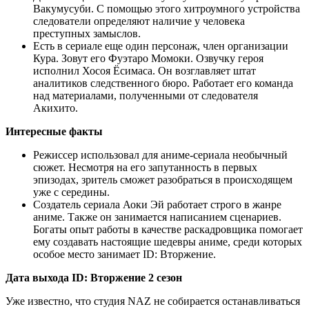
Вакумусуби. С помощью этого хитроумного устройства
следователи определяют наличие у человека
преступных замыслов.
Есть в сериале еще один персонаж, член организации
Кура. Зовут его Фуэтаро Момоки. Озвучку героя
исполнил Хосоя Ёсимаса. Он возглавляет штат
аналитиков следственного бюро. Работает его команда
над материалами, полученными от следователя
Акихито.
Интересные факты
Режиссер использовал для аниме-сериала необычный
сюжет. Несмотря на его запутанность в первых
эпизодах, зритель сможет разобраться в происходящем
уже с середины.
Создатель сериала Аоки Эй работает строго в жанре
аниме. Также он занимается написанием сценариев.
Богаты опыт работы в качестве раскадровщика помогает
ему создавать настоящие шедевры аниме, среди которых
особое место занимает ID: Вторжение.
Дата выхода ID: Вторжение 2 сезон
Уже известно, что студия NAZ не собирается останавливаться