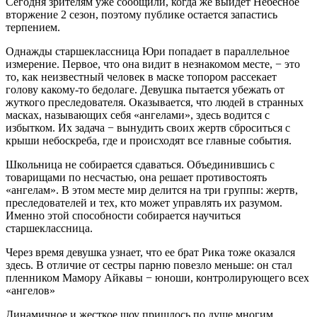
Сегодня зрителям уже сообщили, когда же выйдет Небесное
вторжение 2 сезон, поэтому публике остается запастись
терпением.
Однажды старшеклассница Юри попадает в параллельное
измерение. Первое, что она видит в незнакомом месте, − это
то, как неизвестный человек в маске топором рассекает
голову какому-то бедолаге. Девушка пытается убежать от
жуткого преследователя. Оказывается, что людей в странных
масках, называющих себя «ангелами», здесь водится с
избытком. Их задача − вынудить своих жертв сброситься с
крыши небоскреба, где и происходят все главные события.
Школьница не собирается сдаваться. Объединившись с
товарищами по несчастью, она решает противостоять
«ангелам». В этом месте мир делится на три группы: жертв,
преследователей и тех, кто может управлять их разумом.
Именно этой способности собирается научиться
старшеклассница.
Через время девушка узнает, что ее брат Рика тоже оказался
здесь. В отличие от сестры парню повезло меньше: он стал
пленником Мамору Айкавы − юноши, контролирующего всех
«ангелов»
Динамичное и жесткое шоу пришлось по душе многим