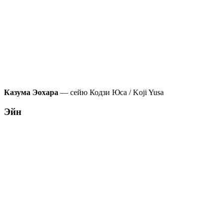
Казума Эохара
— сейю Кодзи Юса / Koji Yusa
Эйн