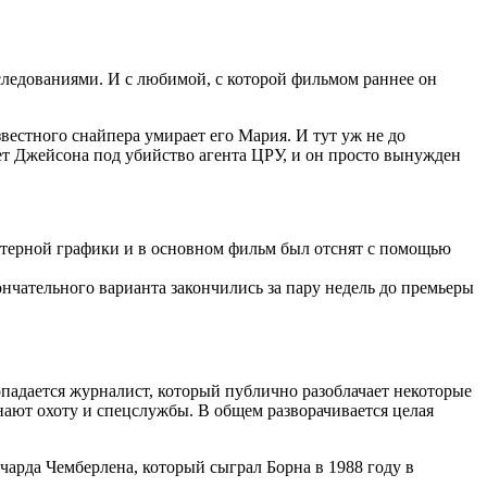
сследованиями. И с любимой, с которой фильмом раннее он
звестного снайпера умирает его Мария. И тут уж не до
яет Джейсона под убийство агента ЦРУ, и он просто вынужден
ютерной графики и в основном фильм был отснят с помощью
нчательного варианта закончились за пару недель до премьеры
опадается журналист, который публично разоблачает некоторые
нают охоту и спецслужбы. В общем разворачивается целая
чарда Чемберлена, который сыграл Борна в 1988 году в