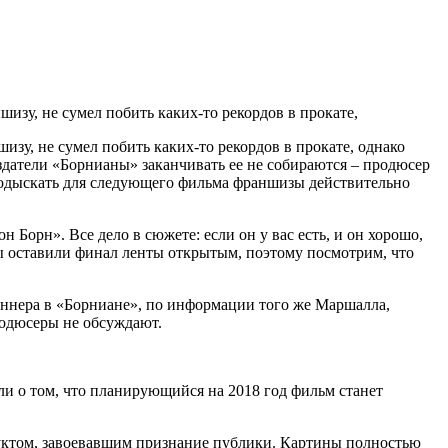
зу, не сумел побить каких-то рекордов в прокате,
у, не сумел побить каких-то рекордов в прокате, однако
здатели «Борнианы» заканчивать ее не собираются – продюсер
 подыскать для следующего фильма франшизы действительно
Борн». Все дело в сюжете: если он у вас есть, и он хорошо,
ы оставили финал ленты открытым, поэтому посмотрим, что
Реннера в «Борниане», по информации того же Маршалла,
родюсеры не обсуждают.
и о том, что планирующийся на 2018 год фильм станет
дуктом, завоевавшим признание публики. Картины полностью