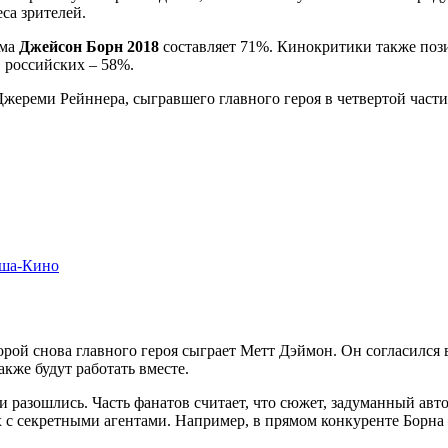
еса зрителей.
ьма
Джейсон Борн 2018
составляет 71%. Кинокритики также поз
 российских – 58%.
Джереми Рейннера, сыгравшего главного героя в четвертой час
иша-Кино
орой снова главного героя сыграет Метт Дэймон. Он согласился
кже будут работать вместе.
разошлись. Часть фанатов считает, что сюжет, задуманный автор
с секретными агентами. Например, в прямом конкуренте Борна –