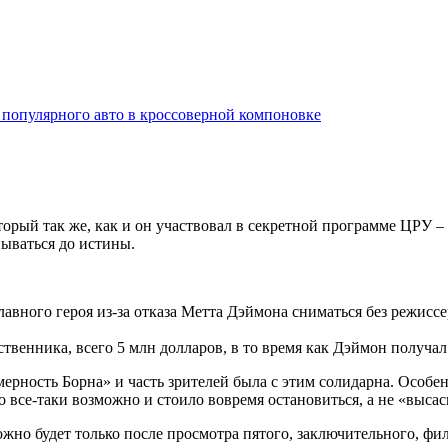
 популярного авто в кроссоверной компоновке
оторый так же, как и он участвовал в секретной программе ЦРУ 
пываться до истины.
авного героя из-за отказа Метта Дэймона сниматься без режис
венника, всего 5 млн долларов, в то время как Дэймон получал 
ерность Борна» и часть зрителей была с этим солидарна. Особен
то все-таки возможно и стоило вовремя остановиться, а не «выса
ожно будет только после просмотра пятого, заключительного, фи