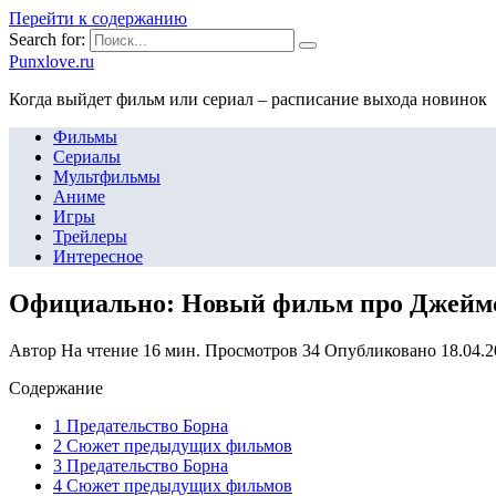
Перейти к содержанию
Search for:
Punxlove.ru
Когда выйдет фильм или сериал – расписание выхода новинок
Фильмы
Сериалы
Мультфильмы
Аниме
Игры
Трейлеры
Интересное
Официально: Новый фильм про Джеймса
Автор
На чтение
16 мин.
Просмотров
34
Опубликовано
18.04.
Содержание
1 Предательство Борна
2 Сюжет предыдущих фильмов
3 Предательство Борна
4 Сюжет предыдущих фильмов