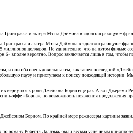
 Гринграсса и актера Мэтта Дэймона в «долгоиграющую» франши
Гринграсса и актера Мэтта Дэймона в «долгоиграющую» франшиз
5 миллионов долларов. Не удивительно, что на пятом фильме со
рн 6» вполне вероятно. Вопрос заключается лишь в том, чтобы
, и они оба очень довольны тем, как зашел последний «Джейсон 
небольшую паузу и приступаем к поиску подходящей истории. М
отив вернуться к роли Джейсона Борна еще раз. А вот Джереми 
я в спин-оффе «Борна», но возможность появления продолжения п
с Джейсоном Борном. По крайней мере режиссеры картины заявил
ого по роману Роберта Ладлэма, были весьма успешным кинопро