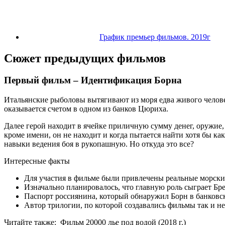
График премьер фильмов. 2019г
Сюжет предыдущих фильмов
Первый фильм – Идентификация Борна
Итальянские рыболовы вытягивают из моря едва живого челове
оказывается счетом в одном из банков Цюриха.
Далее герой находит в ячейке приличную сумму денег, оружие,
кроме имени, он не находит и когда пытается найти хотя бы ка
навыки ведения боя в рукопашную. Но откуда это все?
Интересные факты
Для участия в фильме были привлечены реальные морски
Изначально планировалось, что главную роль сыграет Бре
Паспорт россиянина, который обнаружил Борн в банковск
Автор трилогии, по которой создавались фильмы так и н
Читайте также:
Фильм 20000 лье под водой (2018 г.)