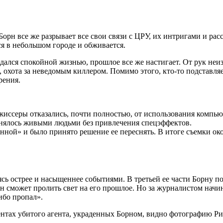
Борн все же разрывает все свои связи с ЦРУ, их интригами и ра
ся в небольшом городе и обживается.
ждался спокойной жизнью, прошлое все же настигает. От рук неи
, охота за неведомым киллером. Помимо этого, кто-то подставл
рения.
ежиссеры отказались, почти полностью, от использования компь
нялось живыми людьми без привлечения спецэффектов.
ной» и было принято решение ее переснять. В итоге съемки око
ясь острее и насыщеннее событиями. В третьей ее части Борну п
н сможет пролить свет на его прошлое. Но за журналистом начи
ибо пропал».
ентах убитого агента, украденных Борном, видно фотографию Ри