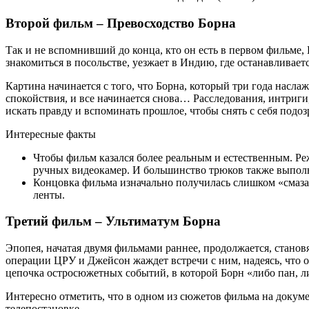
Второй фильм – Превосходство Борна
Так и не вспомнивший до конца, кто он есть в первом фильме, 
знакомиться в посольстве, уезжает в Индию, где останавливает
Картина начинается с того, что Борна, который три года насла
спокойствия, и все начинается снова… Расследования, интриги
искать правду и вспоминать прошлое, чтобы снять с себя подоз
Интересные факты
Чтобы фильм казался более реальным и естественным. Р
ручных видеокамер. И большинство трюков также выпол
Концовка фильма изначально получилась слишком «смазан
ленты.
Третий фильм – Ультиматум Борна
Эпопея, начатая двумя фильмами раннее, продолжается, станов
операции ЦРУ и Джейсон жаждет встречи с ним, надеясь, что о
цепочка остросюжетных событий, в которой Борн «либо пан, л
Интересно отметить, что в одном из сюжетов фильма на докум
телепостановке.