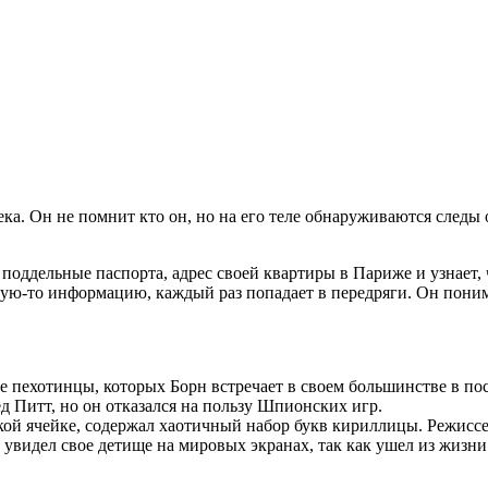
ка. Он не помнит кто он, но на его теле обнаруживаются следы
 поддельные паспорта, адрес своей квартиры в Париже и узнает,
кую-то информацию, каждый раз попадает в передряги. Он понима
е пехотинцы, которых Борн встречает в своем большинстве в п
д Питт, но он отказался на пользу Шпионских игр.
ой ячейке, содержал хаотичный набор букв кириллицы. Режиссе
е увидел свое детище на мировых экранах, так как ушел из жизн