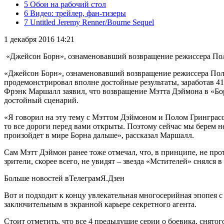
5 Обои на рабочий стол
6 Видео: трейлер, фан-тизеры
7 Untitled Jeremy Renner/Bourne Sequel
1 декабря 2016 14:21
«Джейсон Борн», ознаменовавший возвращение режиссера Пола
«Джейсон Борн», ознаменовавший возвращение режиссера Пола 
продемонстрировал вполне достойные результаты, заработав 41
Фрэнк Маршалл заявил, что возвращение Мэтта Дэймона в «Бо
достойный сценарий.
«Я говорил на эту тему с Мэттом Дэймоном и Полом Гринграссом
то все дороги перед вами открыты. Поэтому сейчас мы берем 
произойдет в мире Борна дальше», рассказал Маршалл.
Сам Мэтт Дэймон ранее тоже отмечал, что, в принципе, не пр
зрители, скорее всего, не увидят – звезда «Мстителей» снялс
Больше новостей в
Телеграм
Я.Дзен
Вот и подходит к концу увлекательная многосерийная эпопея 
заключительным в экранной карьере секретного агента.
Стоит отметить, что все 4 предыдущие серии о боевика, снят