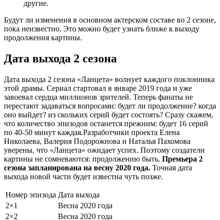
другие.
Будут ли изменения в основном актерском составе во 2 сезоне,
пока неизвестно. Это можно будет узнать ближе к выходу
продолжения картины.
Дата выхода 2 сезона
Дата выхода 2 сезона «Ланцета» волнует каждого поклонника
этой драмы. Сериал стартовал в январе 2019 года и уже
завоевал сердца миллионов зрителей. Теперь фанаты не
перестают задаваться вопросами: будет ли продолжение? когда
оно выйдет? из скольких серий будет состоять? Сразу скажем,
что количество эпизодов останется прежним: будет 16 серий
по 40-50 минут каждая.Разработчики проекта Елена
Николаева, Валерия Подорожнова и Наталья Пахомова
уверены, что «Ланцета» ожидает успех. Поэтому создатели
картины не сомневаются: продолжению быть.
Премьера 2
сезона запланирована на весну 2020 года.
Точная дата
выхода новой части будет известна чуть позже.
Номер эпизода
Дата выхода
2×1
Весна 2020 года
2×2
Весна 2020 года