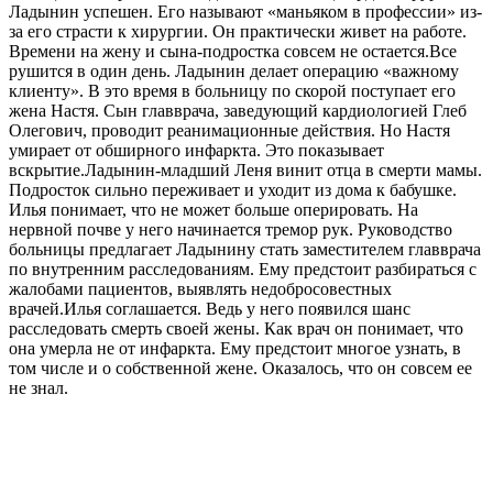
Ладынин успешен. Его называют «маньяком в профессии» из-
за его страсти к хирургии. Он практически живет на работе.
Времени на жену и сына-подростка совсем не остается.Все
рушится в один день. Ладынин делает операцию «важному
клиенту». В это время в больницу по скорой поступает его
жена Настя. Сын главврача, заведующий кардиологией Глеб
Олегович, проводит реанимационные действия. Но Настя
умирает от обширного инфаркта. Это показывает
вскрытие.Ладынин-младший Леня винит отца в смерти мамы.
Подросток сильно переживает и уходит из дома к бабушке.
Илья понимает, что не может больше оперировать. На
нервной почве у него начинается тремор рук. Руководство
больницы предлагает Ладынину стать заместителем главврача
по внутренним расследованиям. Ему предстоит разбираться с
жалобами пациентов, выявлять недобросовестных
врачей.Илья соглашается. Ведь у него появился шанс
расследовать смерть своей жены. Как врач он понимает, что
она умерла не от инфаркта. Ему предстоит многое узнать, в
том числе и о собственной жене. Оказалось, что он совсем ее
не знал.