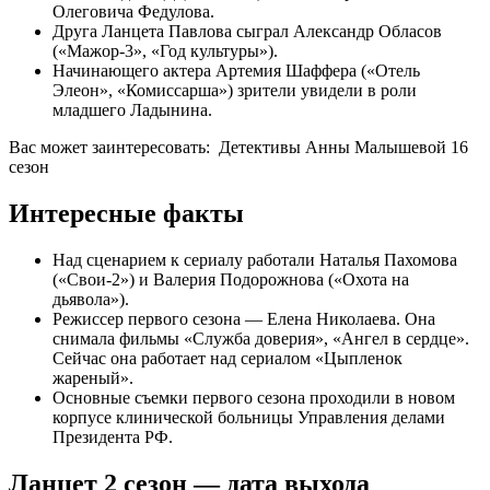
Олеговича Федулова.
Друга Ланцета Павлова сыграл Александр Обласов
(«Мажор-3», «Год культуры»).
Начинающего актера Артемия Шаффера («Отель
Элеон», «Комиссарша») зрители увидели в роли
младшего Ладынина.
Вас может заинтересовать:
Детективы Анны Малышевой 16
сезон
Интересные факты
Над сценарием к сериалу работали Наталья Пахомова
(«Свои-2») и Валерия Подорожнова («Охота на
дьявола»).
Режиссер первого сезона — Елена Николаева. Она
снимала фильмы «Служба доверия», «Ангел в сердце».
Сейчас она работает над сериалом «Цыпленок
жареный».
Основные съемки первого сезона проходили в новом
корпусе клинической больницы Управления делами
Президента РФ.
Ланцет 2 сезон — дата выхода