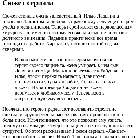
Сюжет сериала
Сюжет сериала очень увлекательный. Илью Ладынина
прозвали Ланцетом за любовь к врачебному делу еще во время
учебы в медицинском. Теперь герой является первоклассным
хирургом, но именно поэтому его жена и сын не получают
должного внимания. Ладынин практически все время
проводит на работе. Характер у него непростой и даже
скверный.
В один миг жизнь главного героя меняется: он
теряет своего пациента, жена умирает, в чем сын
Леня винит отца. Мальчик переезжает к бабушке, а
Илья, чтобы пережить напасти, планирует
полностью окунуться в работу. Однако его руки
дрожат. Из-за тремора Ладынин не может
вернуться к любимому делу. Теперь вход в
операционную ему воспрещен.
Неожиданно герою предлагают возглавить отделение,
специализирующееся на расследованиях происшествий в
больницах. Илья понимает, что это позволит ему узнать,
почему на самом деле умер его пациент и что случилось с его
супругой. Об этом рассказывает 1 сезон сериала «Ланцет».
Что произойдет дальше с Ильей Ладыниным, наладятся ли его