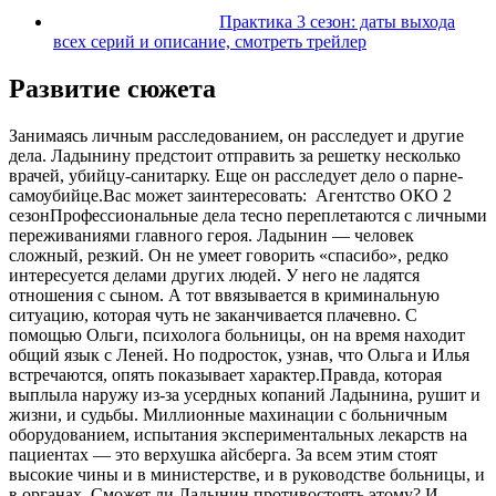
Практика 3 сезон: даты выхода
всех серий и описание, смотреть трейлер
Развитие сюжета
Занимаясь личным расследованием, он расследует и другие
дела. Ладынину предстоит отправить за решетку несколько
врачей, убийцу-санитарку. Еще он расследует дело о парне-
самоубийце.
Вас может заинтересовать:
Агентство ОКО 2
сезон
Профессиональные дела тесно переплетаются с личными
переживаниями главного героя. Ладынин — человек
сложный, резкий. Он не умеет говорить «спасибо», редко
интересуется делами других людей. У него не ладятся
отношения с сыном. А тот ввязывается в криминальную
ситуацию, которая чуть не заканчивается плачевно. С
помощью Ольги, психолога больницы, он на время находит
общий язык с Леней. Но подросток, узнав, что Ольга и Илья
встречаются, опять показывает характер.Правда, которая
выплыла наружу из-за усердных копаний Ладынина, рушит и
жизни, и судьбы. Миллионные махинации с больничным
оборудованием, испытания экспериментальных лекарств на
пациентах — это верхушка айсберга. За всем этим стоят
высокие чины и в министерстве, и в руководстве больницы, и
в органах. Сможет ли Ладынин противостоять этому? И