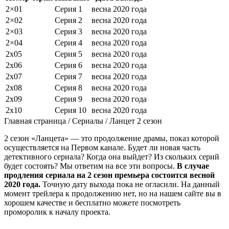
2×01
Серия 1
весна 2020 года
2×02
Серия 2
весна 2020 года
2×03
Серия 3
весна 2020 года
2×04
Серия 4
весна 2020 года
2х05
Серия 5
весна 2020 года
2х06
Серия 6
весна 2020 года
2х07
Серия 7
весна 2020 года
2х08
Серия 8
весна 2020 года
2х09
Серия 9
весна 2020 года
2х10
Серия 10
весна 2020 года
Главная страница / Сериалы / Ланцет 2 сезон
2 сезон «Ланцета» — это продолжение драмы, показ которой
осуществляется на Первом канале. Будет ли новая часть
детективного сериала? Когда она выйдет? Из скольких серий
будет состоять? Мы ответим на все эти вопросы.
В случае
продления сериала на 2 сезон премьера состоится весной
2020 года.
Точную дату выхода пока не огласили. На данный
момент трейлера к продолжению нет, но на нашем сайте вы в
хорошем качестве и бесплатно можете посмотреть
проморолик к началу проекта.