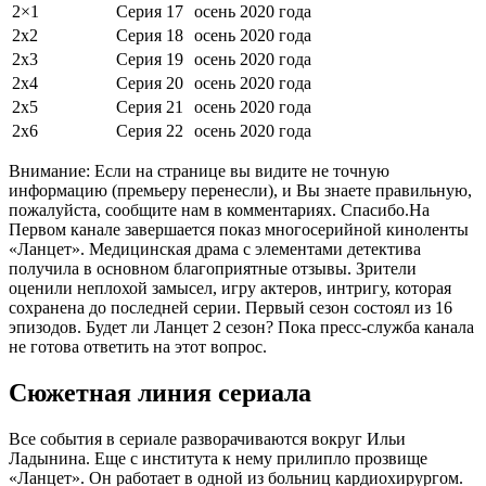
2×1
Серия 17
осень 2020 года
2х2
Серия 18
осень 2020 года
2х3
Серия 19
осень 2020 года
2х4
Серия 20
осень 2020 года
2х5
Серия 21
осень 2020 года
2х6
Серия 22
осень 2020 года
Внимание: Если на странице вы видите не точную
информацию (премьеру перенесли), и Вы знаете правильную,
пожалуйста, сообщите нам в комментариях. Спасибо.На
Первом канале завершается показ многосерийной киноленты
«Ланцет». Медицинская драма с элементами детектива
получила в основном благоприятные отзывы. Зрители
оценили неплохой замысел, игру актеров, интригу, которая
сохранена до последней серии. Первый сезон состоял из 16
эпизодов. Будет ли Ланцет 2 сезон? Пока пресс-служба канала
не готова ответить на этот вопрос.
Сюжетная линия сериала
Все события в сериале разворачиваются вокруг Ильи
Ладынина. Еще с института к нему прилипло прозвище
«Ланцет». Он работает в одной из больниц кардиохирургом.