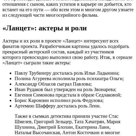
отношения с сыном, каких успехов в карьере он добьется, кто
встанет на его пути — обо всем этом и многом другом узнаете
из следующей части многосерийного фильма.
«Ланцет»: актеры и роли
Актеры и их роли в проекте «Ланцет» интересуют всех
фанатов проекта. Разработчикам картины удалось подобрать
прекрасный актерский состав, каждый из участников
которого превосходно выполнил свою работу. Итак, в сериале
«Ланцет» сыграли такие актеры:
Павлу Трубинеру досталась роль Ильи Ладынина;
Полина Агуреева исполнила роль психиатра Ольги;
Александр Обласов сыграл Павлова;
Иван Рудаков был утвержден на роль Звонарева;
Евгения Симонова предстала в образе Седлаковой;
Борис Каромзин исполнил роль Федулова;
Артемию Шафферу досталась роль Лени.
Также в съемках детектива приняли участие Стас
Шмелев, Григорий Зельцер, Тата Хачатрян, Мария
Шухнина, Дмитрий Блохин, Екатерина Ланн,
Наталья Высочанская, Антон Косточкин и многие