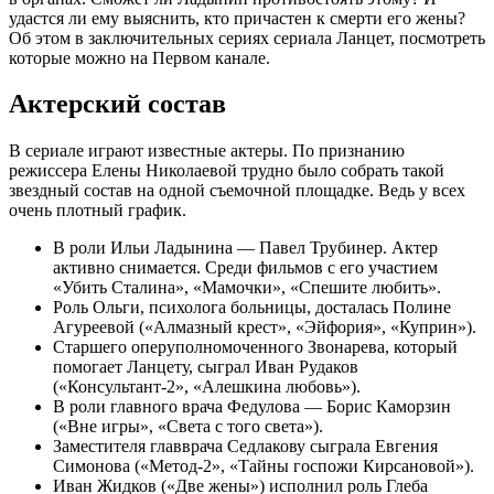
удастся ли ему выяснить, кто причастен к смерти его жены?
Об этом в заключительных сериях сериала Ланцет, посмотреть
которые можно на Первом канале.
Актерский состав
В сериале играют известные актеры. По признанию
режиссера Елены Николаевой трудно было собрать такой
звездный состав на одной съемочной площадке. Ведь у всех
очень плотный график.
В роли Ильи Ладынина — Павел Трубинер. Актер
активно снимается. Среди фильмов с его участием
«Убить Сталина», «Мамочки», «Спешите любить».
Роль Ольги, психолога больницы, досталась Полине
Агуреевой («Алмазный крест», «Эйфория», «Куприн»).
Старшего оперуполномоченного Звонарева, который
помогает Ланцету, сыграл Иван Рудаков
(«Консультант-2», «Алешкина любовь»).
В роли главного врача Федулова — Борис Каморзин
(«Вне игры», «Света с того света»).
Заместителя главврача Седлакову сыграла Евгения
Симонова («Метод-2», «Тайны госпожи Кирсановой»).
Иван Жидков («Две жены») исполнил роль Глеба