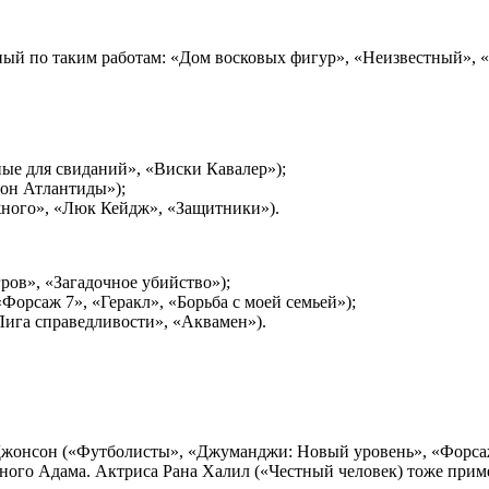
тный по таким работам: «Дом восковых фигур», «Неизвестный», 
ые для свиданий», «Виски Кавалер»);
рон Атлантиды»);
жного», «Люк Кейдж», «Защитники»).
ров», «Загадочное убийство»);
орсаж 7», «Геракл», «Борьба с моей семьей»);
ига справедливости», «Аквамен»).
 Джонсон («Футболисты», «Джуманджи: Новый уровень», «Форса
рного Адама. Актриса Рана Халил («Честный человек) тоже приме