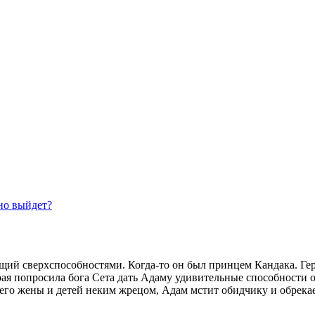
но выйдет?
ий сверхспособностями. Когда-то он был принцем Кандака. Гер
ая попросила бога Сета дать Адаму удивительные способности от
 его жены и детей неким жрецом, Адам мстит обидчику и обрекает