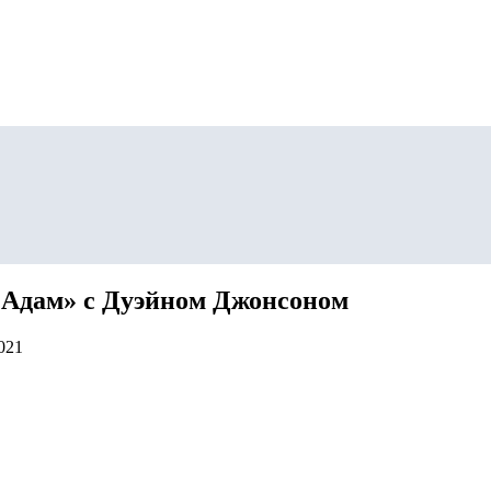
й Адам» с Дуэйном Джонсоном
021