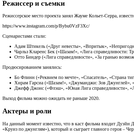
Режиссер и съемки
Режиссерское место проекта занял
Жауме Кольет-Серра
, извес
https://www.instagram.com/p/Bybu0VzF3Xc/
Сценаристами стали:
Адам Штикель («Друг невесты», «Впритык», «Непригодн
Чарльз Кларенс Бек («Шазам!», «Лига справедливости: Т
Отто Биндер («Лига справедливости», «За гранью возмо
Продюсированием занялись:
Бо Флинн («Реквием по мечте», «Спасатель», «Страна тиг
Хирам Гарсиа («Шазам!», «Джуманджи: Зов Джунглей», «Ф
Джефф Джонс («Флэш», «Юная Лига справедливости», «Л
Выход фильма можно ожидать не раньше 2020.
Актеры и роли
На данный момент известно, что в каст фильма входит Дуэйн
«Круиз по джунглям»), который и сыграет главного героя – Че