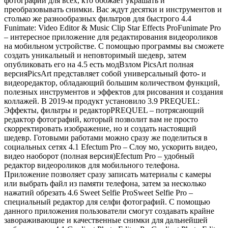
фотографий для всех, кто обожает украшать и
преобразовывать снимки. Вас ждут десятки и инструментов и
столько же разнообразных фильтров для быстрого 4.4
Funimate: Video Editor & Music Clip Star Effects ProFunimate Pro
– интересное приложение для редактирования видеороликов
на мобильном устройстве. С помощью программы вы сможете
создать уникальный и неповторимый шедевр, затем
опубликовать его на 4.5 есть модВзлом PicsArt полная
версияPicsArt представляет собой универсальный фото- и
видеоредактор, обладающий большим количеством функций,
полезных инструментов и эффектов для рисования и создания
коллажей. В 2019-м продукт установило 3.9 PREQUEL:
Эффекты, фильтры и редакторPREQUEL – потрясающий
редактор фотографий, который позволит вам не просто
скорректировать изображение, но и создать настоящий
шедевр. Готовыми работами можно сразу же поделиться в
социальных сетях 4.1 Efectum Pro – Слоу мо, ускорить видео,
видео наоборот (полная версия)Efectum Pro – удобный
редактор видеороликов для мобильного телефона.
Приложение позволяет сразу записать материалы с камеры
или выбрать файл из памяти телефона, затем за несколько
нажатий обрезать 4.6 Sweet Selfie ProSweet Selfie Pro –
специальный редактор для селфи фотографий. С помощью
данного приложения пользователи смогут создавать крайне
завораживающие и качественные снимки для дальнейшей