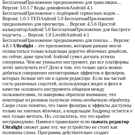
Бесплатная
Приложение предназначено для трансляции…
Версия: 3.0.1.7 Коды домофоновAndroid 4.1
Бесплатная
Приложение с подборкой сервисных кодов…
Версия: 1.0.3 TEDAndroid 5.0 Бесплатная
Приложение
предназначено для просмотра…
Версия: 4.5.6 Простой
калькуляторAndroid 5.0 Бесплатная
Приложение для быстрого
подсчета….
Версия: 1.0 LivelibAndroid 4.1
Бесплатная
Приложение предназначено для поиска…
Версия:
4.8.1
Ultralight
– это приложение, которым раньше могли
похвастаться только владельцы дорогих яблочных девайсов,
но сейчас даже простой Android сумел догнать успехи
соперника. Чем же уникален инструмент, раз все платформы
хотят заполучить его? Дело в том, что только здесь можно
добиться совершенно неповторимых эффектов и фильтров,
которых больше нет ни в одном редакторе. Если вы частый
гость различных соцсетей, использующих видео и фото в
качестве основного инструмента общения между
пользователями, то наверняка обратили внимание, что
некоторые из роликов получили очень необычную обработку.
Скоро стало понятно, что такие фильтры и эффекты доступны
только на элитных яблочках, а владельцам Андроид остается о
них только мечтать. Но, согласитесь, что это крайне
несправедливо. Намного правильнее если
скачать редактор
Ultralight
сможет даже тот, чье устройство не стоит как
половина слона. Программа действительно создает