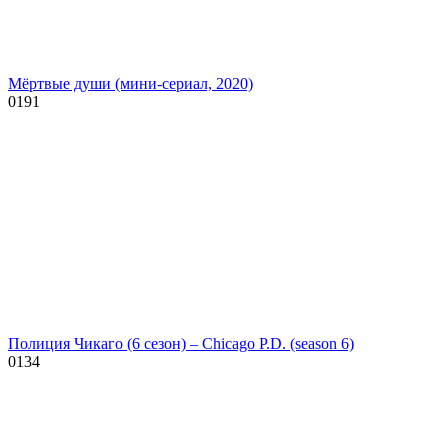
Мёртвые души (мини-сериал, 2020)
0
191
Полиция Чикаго (6 сезон) – Chicago P.D. (season 6)
0
134