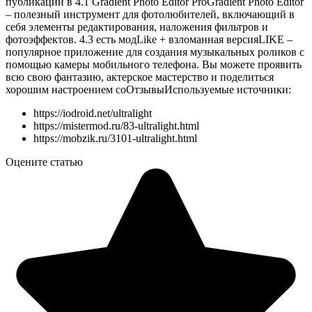
публикации в 4.1 Gradient Photo Editor ProGradient Photo Editor
– полезный инструмент для фотолюбителей, включающий в
себя элементы редактирования, наложения фильтров и
фотоэффектов. 4.3 есть модLike + взломанная версияLIKE –
популярное приложение для создания музыкальных роликов с
помощью камеры мобильного телефона. Вы можете проявить
всю свою фантазию, актерское мастерство и поделиться
хорошим настроением со
Отзывы
Используемые источники:
https://iodroid.net/ultralight
https://mistermod.ru/83-ultralight.html
https://mobzik.ru/3101-ultralight.html
Оцените статью