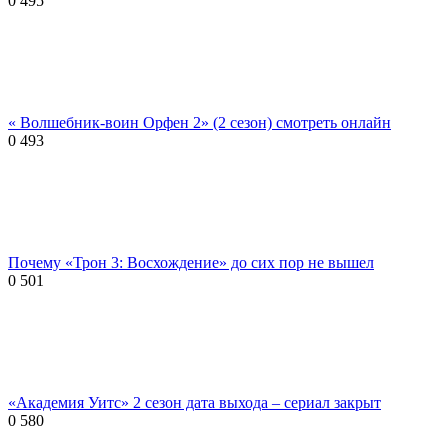
0
495
« Волшебник-воин Орфен 2» (2 сезон) смотреть онлайн
0
493
Почему «Трон 3: Восхождение» до сих пор не вышел
0
501
«Академия Уитс» 2 сезон дата выхода – сериал закрыт
0
580