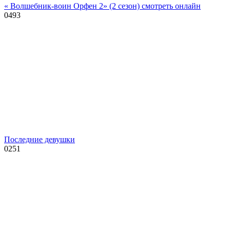
« Волшебник-воин Орфен 2» (2 сезон) смотреть онлайн
0
493
Последние девушки
0
251