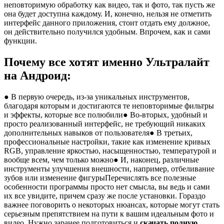
неповторимую обработку как видео, так и фото, так пусть же
она будет доступна каждому. И, конечно, нельзя не отметить
интерфейс данного приложения, стоит отдать ему должное,
он действительно получился удобным. Впрочем, как и сами
функции.
Почему все хотят именно Ультралайт
на Андроид:
●
В первую очередь, из-за уникальных инструментов,
благодаря которым и достигаются те неповторимые фильтры
и эффекты, которые все полюбили
●
Во-вторых, удобный и
просто реализованный интерфейс, не требующий никаких
дополнительных навыков от пользователя
●
В третьих,
профессиональные настройки, такие как изменение кривых
RGB, управление яркостью, насыщенностью, температурой и
вообще всем, чем только можно
●
И, наконец, различные
инструменты улучшения внешности, например, отбеливание
зубов или изменение фигурыПеречислять все полезные
особенности программы просто нет смысла, вы ведь и сами
их все увидите, причем сразу же после установки. Гораздо
важнее поговорить о некоторых нюансах, которые могут стать
серьезным препятствием на пути к вашим идеальным фото и
видео. Нужно заранее подготовиться и
скачать полную