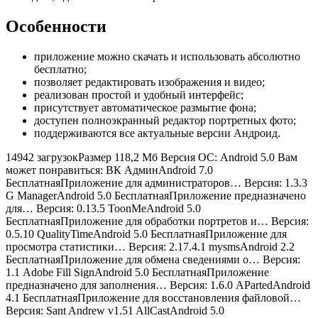
Особенности
приложение можно скачать и использовать абсолютно
бесплатно;
позволяет редактировать изображения и видео;
реализован простой и удобный интерфейс;
присутствует автоматическое размытие фона;
доступен полноэкранный редактор портретных фото;
поддерживаются все актуальные версии Андроид.
14942 загрузокРазмер
118,2 Мб
Версия ОС:
Android 5.0
Вам
может понравиться: ВК АдминAndroid 7.0
Бесплатная
Приложение для администраторов…
Версия: 1.3.3
G ManagerAndroid 5.0 Бесплатная
Приложение предназначено
для…
Версия: 0.13.5 ToonMeAndroid 5.0
Бесплатная
Приложение для обработки портретов и…
Версия:
0.5.10 QualityTimeAndroid 5.0 Бесплатная
Приложение для
просмотра статистики…
Версия: 2.17.4.1 mysmsAndroid 2.2
Бесплатная
Приложение для обмена сведениями о…
Версия:
1.1 Adobe Fill SignAndroid 5.0 Бесплатная
Приложение
предназначено для заполнения…
Версия: 1.6.0 APartedAndroid
4.1 Бесплатная
Приложение для восстановления файловой…
Версия: Sant Andrew v1.51 AllCastAndroid 5.0