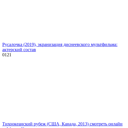
Русалочка (2019), экранизация диснеевского мультфильма:
актерский состав
0
121
Тихоокеанский рубеж (США, Канада, 2013) смотреть онлайн