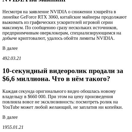
Несмотря на заявление NVIDIA о снижении хэшрейта в
линейке GeForce RTX 3060, китайские майнеры продолжают
выжимать из графических ускорителей игровой серии
максимум. По сообщению сразу нескольких источников,
предприимчивым оверклокерам, специализирующимся на
добыче криптовалют, удалось обойти лимиты NVIDIA.
В
далее
49
2.03.21
10-секундный видеоролик продали за
$6,6 миллиона. Что в нём такого?
Каждая секунда оригинального видео обошлась новому
владельцу в $660 000. При этом на цену произведения
повлияла вовсе не эксклюзивность: посмотреть ролик на
YouTube может любой желающий, не заплатив ни копейки.
В
далее
195
5.01.21