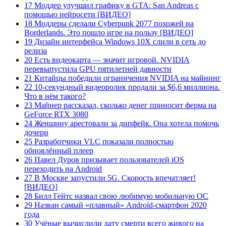
17 Моддер улучшил графику в GTA: San Andreas с
помощью нейросети [ВИДЕО]
18 Моддеры сделали Cyberpunk 2077 похожей на
Borderlands. Это пошло игре на пользу [ВИДЕО]
19 Дизайн интерфейса Windows 10X слили в сеть до
релиза
20 Есть видеокарта — значит игровой. NVIDIA
перевыпустила GPU пятилетней давности
21 Китайцы победили ограничения NVIDIA на майнинг
22 10-секундный видеоролик продали за $6,6 миллиона.
Что в нём такого?
23 Майнер рассказал, сколько денег приносит ферма на
GeForce RTX 3080
24 Женщину арестовали за дипфейк. Она хотела помочь
дочери
25 Разработчики VLC показали полностью
обновлённый плеер
26 Павел Дуров призывает пользователей iOS
переходить на Android
27 В Москве запустили 5G. Скорость впечатляет!
[ВИДЕО]
28 Билл Гейтс назвал свою любимую мобильную ОС
29 Назван самый «плавный» Android-смартфон 2020
года
30 Учёные вычислили дату смерти всего живого на