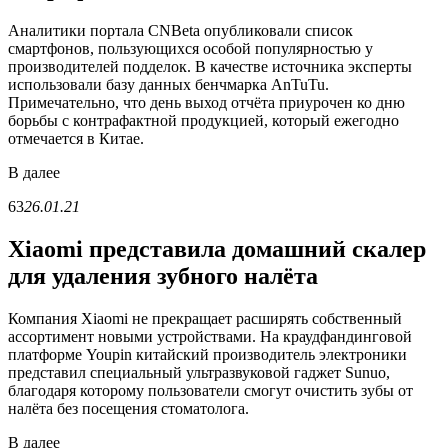
Аналитики портала CNBeta опубликовали список
смартфонов, пользующихся особой популярностью у
производителей подделок. В качестве источника эксперты
использовали базу данных бенчмарка AnTuTu.
Примечательно, что день выход отчёта приурочен ко дню
борьбы с контрафактной продукцией, который ежегодно
отмечается в Китае.
В
далее
63
26.01.21
Xiaomi представила домашний скалер
для удаления зубного налёта
Компания Xiaomi не прекращает расширять собственный
ассортимент новыми устройствами. На краудфандинговой
платформе Youpin китайский производитель электроники
представил специальный ультразвуковой гаджет Sunuo,
благодаря которому пользователи смогут очистить зубы от
налёта без посещения стоматолога.
В
далее