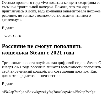
Осенью прошлого года vivo показала концепт смартфона со
съёмной фронтальной камерой. Похоже, что эта идея
приглянулась Xiaomi, ведь компания запатентовала похожее
решение, но только с возможностью замены тыльного
фотомодуля.
В
далее
157
26.12.20
Россияне не смогут пополнять
кошельки Steam с 2021 года
Тревожные новости опубликовал цифровой сервис Steam. С
января 2021 года россияне лишатся возможности пополнять
свой виртуальный кошелёк для совершения покупок. Как
долго это продлится — неизвестно.
В
далее
<l5z2ap7str9j><l5nxwkgwz1yfzq3anz0oqv4></l5z2ap7str9j>