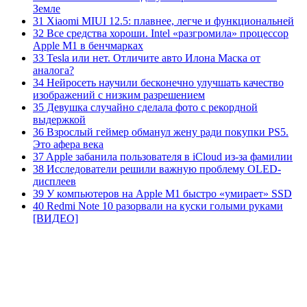
Земле
31 Xiaomi MIUI 12.5: плавнее, легче и функциональней
32 Все средства хороши. Intel «разгромила» процессор
Apple M1 в бенчмарках
33 Tesla или нет. Отличите авто Илона Маска от
аналога?
34 Нейросеть научили бесконечно улучшать качество
изображений с низким разрешением
35 Девушка случайно сделала фото с рекордной
выдержкой
36 Взрослый геймер обманул жену ради покупки PS5.
Это афера века
37 Apple забанила пользователя в iCloud из-за фамилии
38 Исследователи решили важную проблему OLED-
дисплеев
39 У компьютеров на Apple M1 быстро «умирает» SSD
40 Redmi Note 10 разорвали на куски голыми руками
[ВИДЕО]