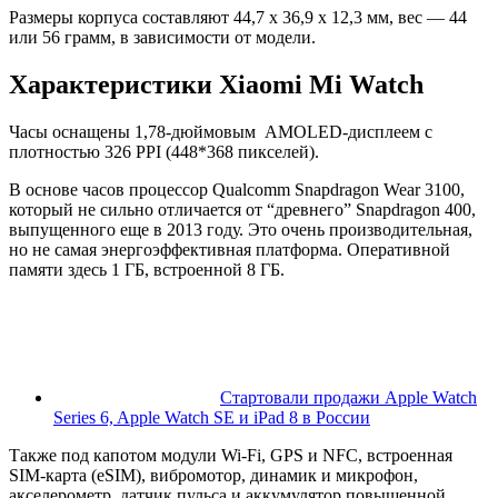
Размеры корпуса составляют 44,7 х 36,9 х 12,3 мм, вес — 44
или 56 грамм, в зависимости от модели.
Характеристики Xiaomi Mi Watch
Часы оснащены 1,78-дюймовым AMOLED-дисплеем с
плотностью 326 PPI (448*368 пикселей).
В основе часов процессор Qualcomm Snapdragon Wear 3100,
который не сильно отличается от “древнего” Snapdragon 400,
выпущенного еще в 2013 году. Это очень производительная,
но не самая энергоэффективная платформа. Оперативной
памяти здесь 1 ГБ, встроенной 8 ГБ.
Стартовали продажи Apple Watch
Series 6, Apple Watch SE и iPad 8 в России
Также под капотом модули Wi-Fi, GPS и NFC, встроенная
SIM-карта (eSIM), вибромотор, динамик и микрофон,
акселерометр, датчик пульса и аккумулятор повышенной