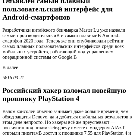
Объявлен самый плавный
пользовательский интерфейс для
Android-смартфонов
Разработчики китайского бенчмарка Master Lu уже назвали
самый производительныйВ и самый плавныйВ Android-
смартфон 2020 года. Теперь же они опубликовали рейтинг
самых плавных пользовательских интерфейсов среди всех
мобильных устройств, работающий под управлением
операционной системы от Google.В
В
далее
56
16.03.21
Российский хакер взломал новейшую
прошивку PlayStation 4
Взлом консолей обычно занимает даже больше времени, чем
обход защиты Denuvo, да и добиться стабильных результатов в
этом деле непросто. Но хакеры всё же преуспевают —
россиянин под ником sleirsgoevy вместе с моддером AlAzif
открыли пиратамВ доступ к прошивке 7.55 для PlayStation 4 и