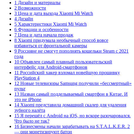
1 Дизайн и материалы
2 Возможности
3 Цена и дата выхода Xiaomi Mi Watch
4 Дизайн
5 Характеристики Xiaomi Mi Watch
6 Функции и особенности
7 Цена и дата начала продаж
8 Xiaomi придумала необычный способ вовсе
избавиться от фронтальной камеры
9 Россияне не смогут пополнять кошельки Steam с 2021
года
10 Объявлен самый плавный пользовательский
интерфейс для Android-смартфонов
11 Российский хакер взломал новейшую прошивку
PlayStation 4
12 Новые телевизоры Samsung получили «бессмертный»
пульт
13 Назван самый подделываемый смартфон в Китае. И
это не iPhone
14 Xiaomi представила домашний скалер для удаления
зубного налёта
15 Я перешёл с Android на iOS, но вскоре разочаровался.
Что было не так?
16 Бизнесмены начали зарабатывать на S.T.A.L.K.E.R. 2
— они монетизируют батон