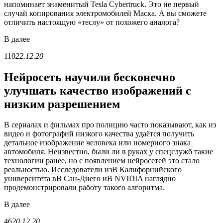
напоминает знаменитый Tesla Cybertruck. Это не первый
случай копирования электромобилей Маска. А вы сможете
отличить настоящую «теслу» от похожего аналога?
В
далее
110
22.12.20
Нейросеть научили бесконечно
улучшать качество изображений с
низким разрешением
В сериалах и фильмах про полицию часто показывают, как из
видео и фотографий низкого качества удаётся получить
детальное изображение человека или номерного знака
автомобиля. Неизвестно, были ли в руках у спецслужб такие
технологии ранее, но с появлением нейросетей это стало
реальностью. Исследователи изВ Калифорнийского
университета вВ Сан-Диего иВ NVIDIA наглядно
продемонстрировали работу такого алгоритма.
В
далее
46
20.12.20