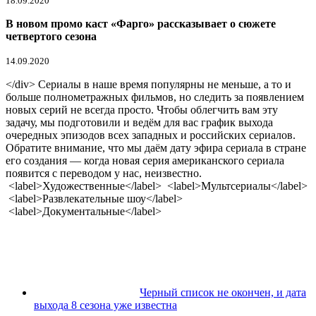
18.09.2020
В новом промо каст «Фарго» рассказывает о сюжете
четвертого сезона
14.09.2020
</div> Сериалы в наше время популярны не меньше, а то и
больше полнометражных фильмов, но следить за появлением
новых серий не всегда просто. Чтобы облегчить вам эту
задачу, мы подготовили и ведём для вас график выхода
очередных эпизодов всех западных и российских сериалов.
Обратите внимание, что мы даём дату эфира сериала в стране
его создания — когда новая серия американского сериала
появится с переводом у нас, неизвестно.
<label>Художественные</label> <label>Мультсериалы</label>
<label>Развлекательные шоу</label>
<label>Документальные</label>
Черный список не окончен, и дата
выхода 8 сезона уже известна