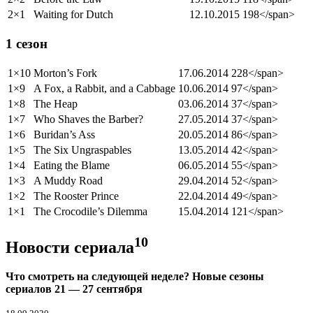
2×1
Waiting for Dutch
12.10.2015
198</span>
1 сезон
1×10
Morton’s Fork
17.06.2014
228</span>
1×9
A Fox, a Rabbit, and a Cabbage
10.06.2014
97</span>
1×8
The Heap
03.06.2014
37</span>
1×7
Who Shaves the Barber?
27.05.2014
37</span>
1×6
Buridan’s Ass
20.05.2014
86</span>
1×5
The Six Ungraspables
13.05.2014
42</span>
1×4
Eating the Blame
06.05.2014
55</span>
1×3
A Muddy Road
29.04.2014
52</span>
1×2
The Rooster Prince
22.04.2014
49</span>
1×1
The Crocodile’s Dilemma
15.04.2014
121</span>
10
Новости сериала
Что смотреть на следующей неделе? Новые сезоны
сериалов 21 — 27 сентября