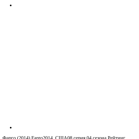
Фарго (2014)
Fargo
2014, США
08 серия 04 сезона
Рейтинг