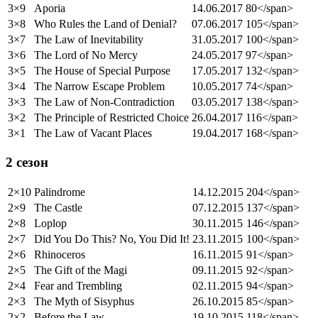
3×9
Aporia
14.06.2017
80</span>
3×8
Who Rules the Land of Denial?
07.06.2017
105</span>
3×7
The Law of Inevitability
31.05.2017
100</span>
3×6
The Lord of No Mercy
24.05.2017
97</span>
3×5
The House of Special Purpose
17.05.2017
132</span>
3×4
The Narrow Escape Problem
10.05.2017
74</span>
3×3
The Law of Non-Contradiction
03.05.2017
138</span>
3×2
The Principle of Restricted Choice
26.04.2017
116</span>
3×1
The Law of Vacant Places
19.04.2017
168</span>
2 сезон
2×10
Palindrome
14.12.2015
204</span>
2×9
The Castle
07.12.2015
137</span>
2×8
Loplop
30.11.2015
146</span>
2×7
Did You Do This? No, You Did It!
23.11.2015
100</span>
2×6
Rhinoceros
16.11.2015
91</span>
2×5
The Gift of the Magi
09.11.2015
92</span>
2×4
Fear and Trembling
02.11.2015
94</span>
2×3
The Myth of Sisyphus
26.10.2015
85</span>
2×2
Before the Law
19.10.2015
118</span>