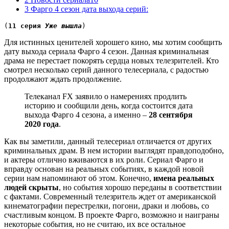
3 Фарго 4 сезон дата выхода серий:
(
11 серия 
Уже вышла
)
Для истинных ценителей хорошего кино, мы хотим сообщить
дату выхода сериала Фарго 4 сезон. Данная криминальная
драма не перестает покорять сердца новых телезрителей. Кто
смотрел несколько серий данного телесериала, с радостью
продолжают ждать продолжение.
Телеканал FX заявило о намерениях продлить
историю и сообщили день, когда состоится дата
выхода Фарго 4 сезона, а именно –
28 сентября
2020 года
.
Как вы заметили, данный телесериал отличается от других
криминальных драм. В нем истории выглядят правдоподобно,
и актеры отлично вживаются в их роли. Сериал Фарго и
вправду основан на реальных событиях, в каждой новой
серии нам напоминают об этом. Конечно,
имена реальных
людей скрыты
, но события хорошо переданы в соответствии
с фактами. Современный телезритель ждет от американской
кинематографии перестрелки, погони, драки и любовь, со
счастливым концом. В проекте Фарго, возможно и наиграны
некоторые события, но не считаю, их все остальное