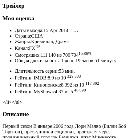
Трейлер
Моя оценка
Даты выхода:15 Apr 2014 – …
Страна:США
Жанры:Криминал, Драма
US
Канал:FX
15.86%
Смотрящих:111 140 из 700 704
Общая длительность: 1 день 19 часов 51 минуту
Длительность серии:53 мин.
329 333
Рейтинг IMDB:8.9 из 10
117 302
Рейтинг Кинопоиска:8.392 из 10
48 890
Рейтинг MyShows:4.37 из 5
</li></ul>
Описание
Первый сезон В январе 2006 года Лорн Малво (Билли Боб
Торнтон), преступник и социопат, проезжает через
провинциальный городок Бемиджи, штат Миннесота.