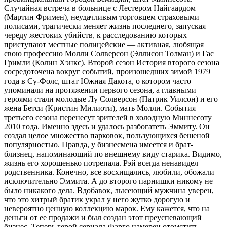
Случайная встреча в больнице с Лестером Найгаардом
(Мартин Фримен), неудачливым торговцем страховыми
полисами, трагически меняет жизнь последнего, запуская
череду жестоких убийств, к расследованию которых
приступают местные полицейские — активная, любящая
свою профессию Молли Солверсон (Эллисон Толман) и Гас
Гримли (Колин Хэнкс). Второй сезон История второго сезона
сосредоточена вокруг событий, произошедших зимой 1979
года в Су-Фолс, штат Южная Дакота, о котором часто
упоминали на протяжении первого сезона, а главными
героями стали молодые Лу Солверсон (Патрик Уилсон) и его
жена Бетси (Кристин Милиоти), мать Молли. События
третьего сезона перенесут зрителей в холодную Миннесоту
2010 года. Именно здесь и удалось разбогатеть Эммиту. Он
создал целое множество парковок, пользующихся бешеной
популярностью. Правда, у бизнесмена имеется и брат-
близнец, напоминающий по внешнему виду старика. Видимо,
жизнь его хорошенько потрепала. Рэй всегда ненавидел
родственника. Конечно, все восхищались, любили, обожали
исключительно Эммита. А до второго парнишки никому не
было никакого дела. Вдобавок, лысеющий мужчина уверен,
что это хитрый братик украл у него жутко дорогую и
невероятно ценную коллекцию марок. Ему кажется, что на
деньги от ее продажи и был создан этот преуспевающий
бизнес. Теперь герой сериала Фарго намерен отомстить