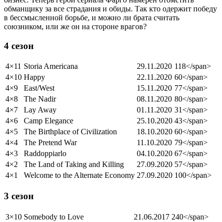
обманщику за все страдания и обиды. Так кто одержит победу
в бессмысленной борьбе, и можно ли брата считать
союзником, или же он на стороне врагов?
4 сезон
4×11
Storia Americana
29.11.2020
118</span>
4×10
Happy
22.11.2020
60</span>
4×9
East/West
15.11.2020
77</span>
4×8
The Nadir
08.11.2020
80</span>
4×7
Lay Away
01.11.2020
31</span>
4×6
Camp Elegance
25.10.2020
43</span>
4×5
The Birthplace of Civilization
18.10.2020
60</span>
4×4
The Pretend War
11.10.2020
79</span>
4×3
Raddoppiarlo
04.10.2020
67</span>
4×2
The Land of Taking and Killing
27.09.2020
57</span>
4×1
Welcome to the Alternate Economy
27.09.2020
100</span>
3 сезон
3×10
Somebody to Love
21.06.2017
240</span>