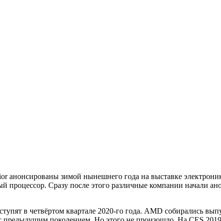
r анонсированы зимой нынешнего года на выставке электроники
й процессор. Сразу после этого различные компании начали ано
ступят в четвёртом квартале 2020-го года. AMD собирались вып
о с предыдущим поколением. Но этого не произошло. На CES 20