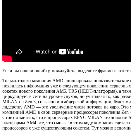
Если вы нашли ошибку, пожалуйста, выделите фрагмент текст
Только-только компания AMD анонсировала пользовательские п
появилась информация уже о следующем поколении серверных 
сокетах нового поколения AM5, TR5 (HEDT-платформа), а такж
циркулирует в сети на уровне слухов, но учитывая то, как ра
MILAN на Zen 3, согласно инсайдерской информации, будет 
лидерству AMD — это увеличение числа потоков на ядро. Это 
компанией AMD в свои серверные процессоры поколения Zen 4 
Стоит отметить, что в процессорах EPYC MILAN технологии SM
платформы AM4 все, что смогла: в этом коду компания сделал
процессоров с уже существующим сокетом. Тут можно вспомнит