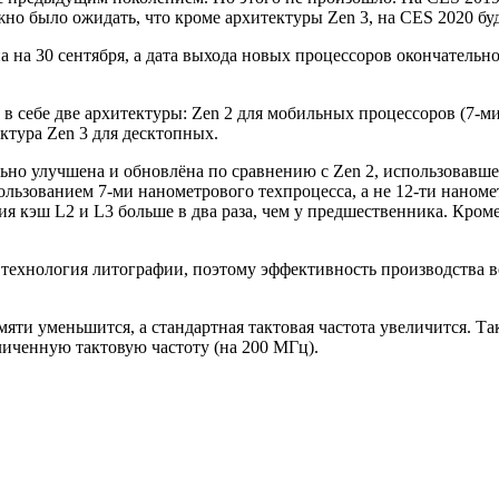
жно было ожидать, что кроме архитектуры Zen 3, на CES 2020 бу
 на 30 сентября, а дата выхода новых процессоров окончательно
ть в себе две архитектуры: Zen 2 для мобильных процессоров (7
ктура Zen 3 для десктопных.
льно улучшена и обновлёна по сравнению с Zen 2, использовавш
льзованием 7-ми нанометрового техпроцесса, а не 12-ти наноме
я кэш L2 и L3 больше в два раза, чем у предшественника. Кроме т
 технология литографии, поэтому эффективность производства 
памяти уменьшится, а стандартная тактовая частота увеличится. 
личенную тактовую частоту (на 200 МГц).