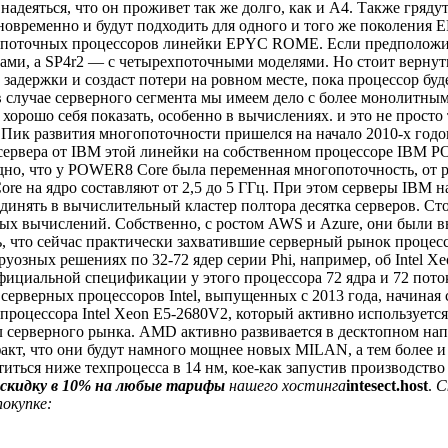
надеяться, что он проживет так же долго, как и A4. Также гряду
одновременно и будут подходить для одного и того же поколения
хпоточных процессоров линейки EPYC ROME. Если предположить
ми, а SP4r2 — с четырехпоточными моделями. Но стоит вернуть
адержки и создаст потери на ровном месте, пока процессор буде
 случае серверного сегмента мы имеем дело с более монолитными
орошо себя показать, особенно в вычислениях. и это не прост
. Пик развития многопоточности пришелся на начало 2010-х годо
ервера от IBM этой линейки на собственном процессоре IBM P
дно, что у POWER8 Core была переменная многопоточность, от 
re на ядро составляют от 2,5 до 5 ГГц. При этом серверы IBM
единять в вычислительный кластер полтора десятка серверов. С
ых вычислений. Собственно, с ростом AWS и Azure, они были в
, что сейчас практически захватившие серверный рынок процесс
озных решениях по 32-72 ядер серии Phi, например, об Intel Xeo
фициальной спецификации у этого процессора 72 ядра и 72 пото
х серверных процессоров Intel, выпущенных с 2013 года, начина
процессора Intel Xeon E5-2680V2, который активно используется
 серверного рынка. AMD активно развивается в десктопном напра
 факт, что они будут намного мощнее новых MILAN, а тем боле
титься ниже техпроцесса в 14 нм, кое-как запустив производств
скидку в 10% на любые тарифы
нашего хостинга
intesect.host
.
С
окупке: