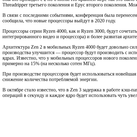
Threadripper третьего поколения и Epyc второго поколения. Мо
В связи с последними событиями, конференция была перенесена
сообщила, что новые процессоры выйдут в 2020 году.
Процессоры серии Ryzen 4000, как и Ryzen 3000, будут сочета
интегрированного видео и процессора) и более развитая архите
Архитектура Zen 2 в мобильных Ryzen 4000 будет довольно си
производства улучшится — процессор будут производить с испо
ядрах. Известно, что у мобильных процессоров нового поколени
примерно на 15% (на несколько сотен МГц).
При производстве процессоров будет использоваться новейшая
снижение количества потребляемой энергии.
В октябре стало известно, что в Zen 3 задержка в работе кэш-
операций в секунду и каждое ядро будет использовать чуть уве