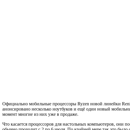
Официально мобильные процессоры Ryzen новой линейки Renio
анонсировано несколько ноутбуков и ещё один новый мобильны
момент многие из них уже в продаже.
Что касается процессоров для настольных компьютеров, они по
обычно проходит с 2 по 6 июля. По крайней мере так это был