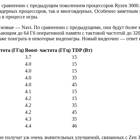
о сравнению с предыдущим поколением процессоров Ryzen 3000
ядерных процессоров, так и многоядерных. Особенно заметным э
 в процессе игры.
я новые — Navi. По сравнению с предыдущими, они будут более
ющим до 64 Гб оперативной памяти с тактовой частотой до 32
же поиграть в некоторые видеоигры. Новый видеочип — ответ на в
тота (ГГц)
Boost- частота (ГГц)
TDP (Вт)
3.7
15
4.0
15
4.0
15
4.0
35
4.0
45
4.1
15
4.2
15
4.2
35
4.2
45
4.3
35
4.4
46
не получат уж очень значительных улучшений, связанных с Zen 