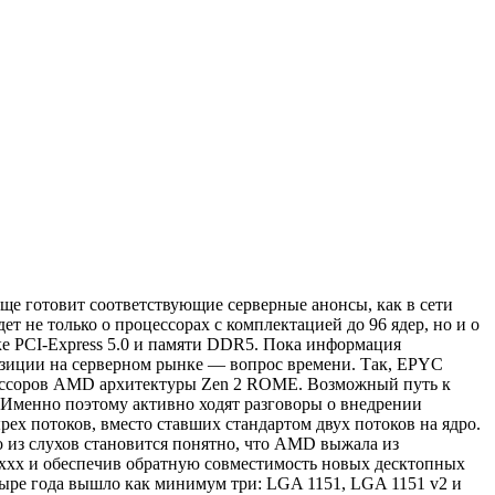
ще готовит соответствующие серверные анонсы, как в сети
е только о процессорах с комплектацией до 96 ядер, но и о
ке PCI-Express 5.0 и памяти DDR5. Пока информация
позиции на серверном рынке — вопрос времени. Так, EPYC
цессоров AMD архитектуры Zen 2 ROME. Возможный путь к
 Именно поэтому активно ходят разговоры о внедрении
х потоков, вместо ставших стандартом двух потоков на ядро.
о из слухов становится понятно, что AMD выжала из
 5xxx и обеспечив обратную совместимость новых десктопных
етыре года вышло как минимум три: LGA 1151, LGA 1151 v2 и