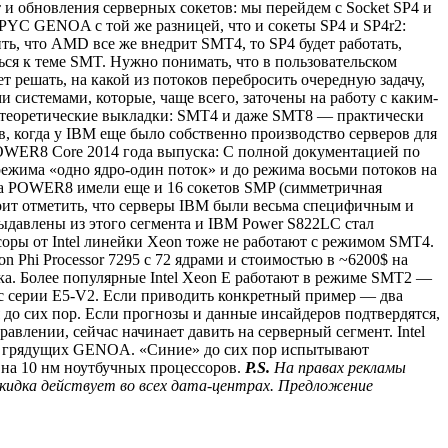
т и обновления серверных сокетов: мы перейдем с Socket SP4 и
 EPYC GENOA с той же разницей, что и сокеты SP4 и SP4r2:
, что AMD все же внедрит SMT4, то SP4 будет работать,
ся к теме SMT. Нужно понимать, что в пользовательском
т решать, на какой из потоков перебросить очередную задачу,
 системами, которые, чаще всего, заточены на работу с каким-
о теоретические выкладки: SMT4 и даже SMT8 — практически
в, когда у IBM еще было собственно производство серверов для
OWER8 Core 2014 года выпуска: С полной документацией по
режима «одно ядро-один поток» и до режима восьми потоков на
 на POWER8 имели еще и 16 сокетов SMP (симметричная
тоит отметить, что серверы IBM были весьма специфичным и
ыдавлены из этого сегмента и IBM Power S822LC стал
оры от Intel линейки Xeon тоже не работают с режимом SMT4.
n Phi Processor 7295 с 72 ядрами и стоимостью в ~6200$ на
ка. Более популярные Intel Xeon E работают в режиме SMT2 —
я с серии E5-V2. Если приводить конкретный пример — два
 до сих пор. Если прогнозы и данные инсайдеров подтвердятся,
влении, сейчас начинает давить на серверный сегмент. Intel
е и грядущих GENOA. «Синие» до сих пор испытывают
о на 10 нм ноутбучных процессоров.
P.S.
На правах рекламы
кидка действует во всех дата-центрах. Предложение