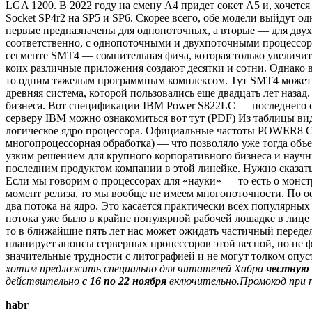
LGA 1200. В 2022 году на смену A4 придет сокет A5 и, хочется 
Socket SP4r2 на SP5 и SP6. Скорее всего, обе модели выйдут 
первые предназначены для однопоточных, а вторые — для дву
соответственно, с однопоточными и двухпоточными процессора
сегменте SMT4 — сомнительная фича, которая только увеличит з
коих различные приложения создают десятки и сотни. Однако в
то одним тяжелым программным комплексом. Тут SMT4 может х
древняя система, которой пользовались еще двадцать лет назад
бизнеса. Вот спецификации IBM Power S822LC — последнего с
серверу IBM можно ознакомиться вот тут (PDF) Из таблицы ви
логическое ядро процессора. Официальные частоты POWER8 Co
многопроцессорная обработка) — что позволяло уже тогда объ
узким решением для крупного корпоративного бизнеса и научн
последним продуктом компании в этой линейке. Нужно сказать
Если мы говорим о процессорах для «науки» — то есть о монстру
момент релиза, то мы вообще не имеем многопоточности. По о
два потока на ядро. Это касается практически всех популярны
потока уже было в крайне популярной рабочей лошадке в лице 
то в ближайшие пять лет нас может ожидать частичный передел
планирует анонсы серверных процессоров этой весной, но не
значительные трудности с литографией и не могут толком опус
хотим предложить специально для читателей Хабра
честную 
действительно
с 16 по 22 ноября
включительно.
Промокод при п
habr