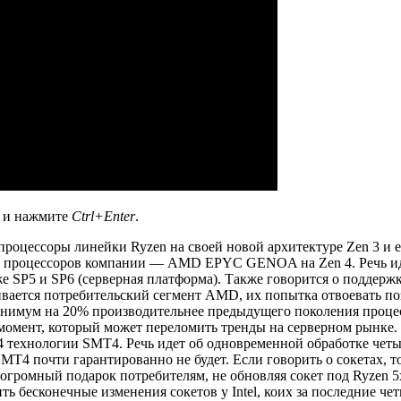
а и нажмите
Ctrl+Enter
.
роцессоры линейки Ryzen на своей новой архитектуре Zen 3 и е
процессоров компании — AMD EPYC GENOA на Zen 4. Речь идет н
е SP5 и SP6 (серверная платформа). Также говорится о поддерж
звивается потребительский сегмент AMD, их попытка отвоевать 
минимум на 20% производительнее предыдущего поколения про
момент, который может переломить тренды на серверном рынке.
технологии SMT4. Речь идет об одновременной обработке четыре
T4 почти гарантированно не будет. Если говорить о сокетах, т
а огромный подарок потребителям, не обновляя сокет под Ryzen
ь бесконечные изменения сокетов у Intel, коих за последние ч