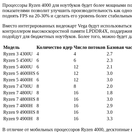
Процессоры Ryzen 4000 для ноутбуков будет более мощными п
показателями позволит улучшить производительность как одно
поднять FPS на 20-30% и сделать его уровень более стабильным
Вместо интегрированных видеокарт Vega будут использоватьс
контроллером высокоскоростной памяти LPDDR4X, поддержива
подойдут для бюджетных ноутбуков. Более того, можно будет да
Модель
Количество ядер
Число потоков
Базовая час
Ryzen 3 4300U
4
4
2.7
Ryzen 5 4500U
6
6
2.3
Ryzen 5 4600U
6
12
2.1
Ryzen 5 4600HS
6
12
3.0
Ryzen 5 4600H
6
12
3.0
Ryzen 7 4700U
8
8
2.0
Ryzen 7 4800U
8
16
1.8
Ryzen 7 4800HS
8
16
3.0
Ryzen 7 4800H
8
16
2.9
Ryzen 9 4900HS
8
16
3.0
Ryzen 9 4900H
8
16
3.3
В отличие от мобильных процессоров Ryzen 4000, десктопные 