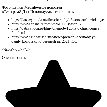
Фото: Legion-Media
Больше новостей
в
Телеграм
Я.Дзен
Используемые источники:
https://data-vykhoda.ru/film-chernobyl-3-zona-otchuzhdenija/
https://www.afisha.ru/movie/261086/season/3/
https://datavyhoda.ru/filmy/chernobyl-zona-otchuzhdeniya-
film.html
https://www.kinoafisha.info/news/premeru-chernobylya-
danily-kozlovskogo-perenesli-na-2021-god/
</table></ul></ul>
Оцените статью