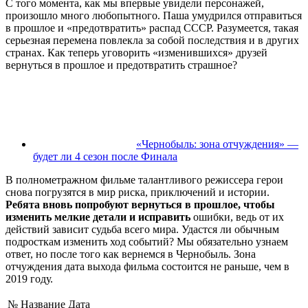
С того момента, как мы впервые увидели персонажей,
произошло много любопытного. Паша умудрился отправиться
в прошлое и «предотвратить» распад СССР. Разумеется, такая
серьезная перемена повлекла за собой последствия и в других
странах. Как теперь уговорить «изменившихся» друзей
вернуться в прошлое и предотвратить страшное?
«Чернобыль: зона отчуждения» —
будет ли 4 сезон после Финала
В полнометражном фильме талантливого режиссера герои
снова погрузятся в мир риска, приключений и истории.
Ребята вновь попробуют вернуться в прошлое, чтобы
изменить мелкие детали и исправить
ошибки, ведь от их
действий зависит судьба всего мира. Удастся ли обычным
подросткам изменить ход событий? Мы обязательно узнаем
ответ, но после того как вернемся в Чернобыль. Зона
отчуждения дата выхода фильма состоится не раньше, чем в
2019 году.
№
Название
Дата