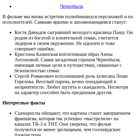
Чернобыль
В фильме мы вновь встретим полюбившихся персонажей и их
исполнителей. Самыми яркими и запоминающимся станут:
Костя Давыдов сыгравший молодого красавца Пашу. Он
родом из богатой и влиятельной семьи, считается
лидером в своем окружении. Не идеален и тоже
совершает ошибки.
Кристина Казинская воплотившая образ Анны
Антоновой. Самая загадочная героиня Чернобыля,
имеющая личные цели в путешествии, связанные с
безопасностью семьи.
Сергей Романович исполнивший роль хулигана Леши
Горелова. Веселый парень, вечно попадающий в
неприятности. Любит шутить и скандалить. Несмотря
на характер способен быть преданным другом.
Интересные факты
Сценаристы обещают, что картина станет завершением
франшизы, которая так успешно «выстрелила» на
каналах ТВ-3 и ТНТ. Они уверены, что фильм
получится не менее зрелищным, чем голливудские
блокбастеры.