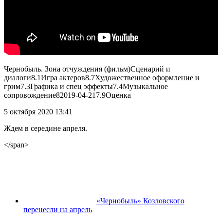
Чернобыль. Зона отчуждения (фильм)
Сценарий и
диалоги
8.1
Игра актеров
8.7
Художественное оформление и
грим
7.3
Графика и спец эффекты
7.4
Музыкальное
сопровождение
8
2019-04-21
7.9
Оценка
5 октября 2020 13:41
Ждем в середине апреля.
</span>
«Чернобыль» Козловского
перенесли на апрель