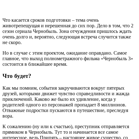
Что касается сроков подготовки – тема очень
животрепещущая и нерешенная до сих пор. Дело в том, что 2
сезон сериала Чернобыль. Зона отчуждения пришлось ждать
очень долго и, вероятно, следующая встреча случится также
не скоро.
Но в случае с этим проектом, ожидание оправдано. Самое
главное, что выход полнометражного фильма «Чернобыль 3»
состоится в ближайшее время.
Что будет?
Как мы помним, события закручиваются вокруг пятерых
друзей, которыми движет чувство справедливости и жажда
приключений. Каково же было их удивление, когда у
родителей одного из персонажей пропадает 8 миллионов.
Отважные подростки пускаются в путешествие, преследуя
вора.
К сожалению (ну или к счастью), преступник отправляется
прямиком в Чернобыль. Тут то и начинается все самое
интересное, ведь Припять – настоящее живое существо, со