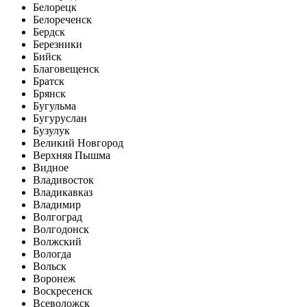
Белорецк
Белореченск
Бердск
Березники
Бийск
Благовещенск
Братск
Брянск
Бугульма
Бугуруслан
Бузулук
Великий Новгород
Верхняя Пышма
Видное
Владивосток
Владикавказ
Владимир
Волгоград
Волгодонск
Волжский
Вологда
Вольск
Воронеж
Воскресенск
Всеволожск