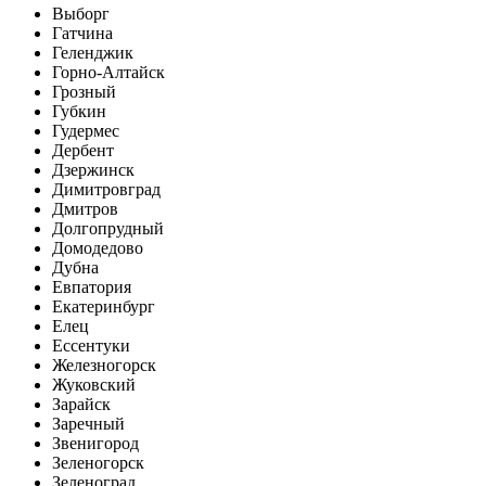
Выборг
Гатчина
Геленджик
Горно-Алтайск
Грозный
Губкин
Гудермес
Дербент
Дзержинск
Димитровград
Дмитров
Долгопрудный
Домодедово
Дубна
Евпатория
Екатеринбург
Елец
Ессентуки
Железногорск
Жуковский
Зарайск
Заречный
Звенигород
Зеленогорск
Зеленоград