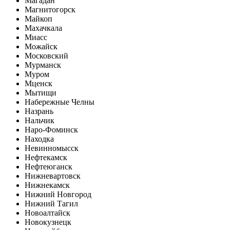
Магадан
Магнитогорск
Майкоп
Махачкала
Миасс
Можайск
Московский
Мурманск
Муром
Мценск
Мытищи
Набережные Челны
Назрань
Нальчик
Наро-Фоминск
Находка
Невинномысск
Нефтекамск
Нефтеюганск
Нижневартовск
Нижнекамск
Нижний Новгород
Нижний Тагил
Новоалтайск
Новокузнецк