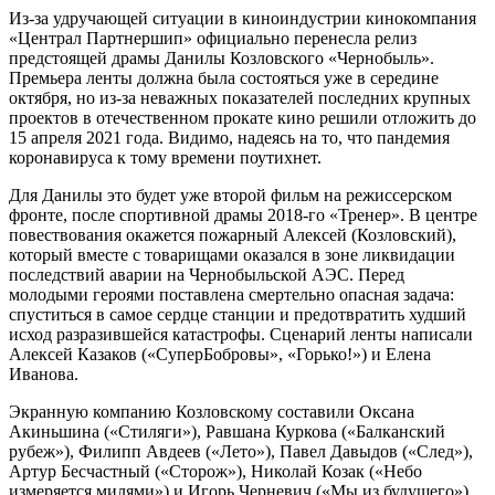
Из-за удручающей ситуации в киноиндустрии кинокомпания
«Централ Партнершип» официально перенесла релиз
предстоящей драмы Данилы Козловского «Чернобыль».
Премьера ленты должна была состояться уже в середине
октября, но из-за неважных показателей последних крупных
проектов в отечественном прокате кино решили отложить до
15 апреля 2021 года. Видимо, надеясь на то, что пандемия
коронавируса к тому времени поутихнет.
Для Данилы это будет уже второй фильм на режиссерском
фронте, после спортивной драмы 2018-го «Тренер». В центре
повествования окажется пожарный Алексей (Козловский),
который вместе с товарищами оказался в зоне ликвидации
последствий аварии на Чернобыльской АЭС. Перед
молодыми героями поставлена смертельно опасная задача:
спуститься в самое сердце станции и предотвратить худший
исход разразившейся катастрофы. Сценарий ленты написали
Алексей Казаков («СуперБобровы», «Горько!») и Елена
Иванова.
Экранную компанию Козловскому составили Оксана
Акиньшина («Стиляги»), Равшана Куркова («Балканский
рубеж»), Филипп Авдеев («Лето»), Павел Давыдов («След»),
Артур Бесчастный («Сторож»), Николай Козак («Небо
измеряется милями») и Игорь Черневич («Мы из будущего»).