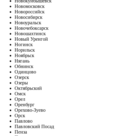
Новокуйбышевск
Новомосковск
Новороссийск
Новосибирск
Новоуральск
Новочебоксарск
Новошахтинск
Новый Уренгой
Ногинск
Норильск
Ноябрьск
Нягань
Обнинск
Одинцово
Озерск
Озеры
Октябрьский
Омск
Орел
Оренбург
Орехово-Зуево
Орск
Павлово
Павловский Посад
Пенза