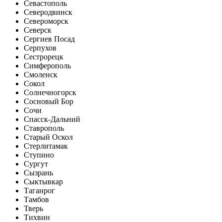
Севастополь
Северодвинск
Североморск
Северск
Сергиев Посад
Серпухов
Сестрорецк
Симферополь
Смоленск
Сокол
Солнечногорск
Сосновый Бор
Сочи
Спасск-Дальний
Ставрополь
Старый Оскол
Стерлитамак
Ступино
Сургут
Сызрань
Сыктывкар
Таганрог
Тамбов
Тверь
Тихвин