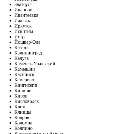
Златоуст
Иваново
Ивантеевка
Ижевск
Иркутск
Искитим
Истра
Йошкар-Ола
Казань
Калининград
Калуга
Каменск-Уральский
Камышин
Каспийск
Кемерово
Кингисепп
Кириши
Киров
Кисловодск
Клин
Клинцы
Ковров
Коломна
Колпино
Комсомольск-на-Амуре