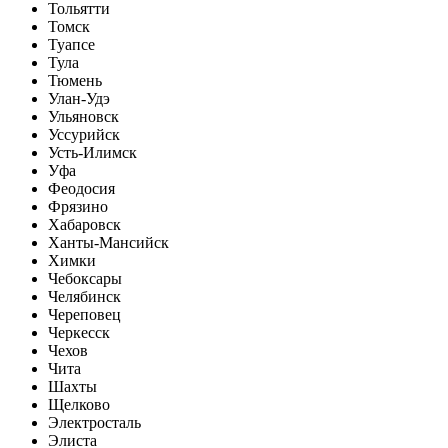
Тольятти
Томск
Туапсе
Тула
Тюмень
Улан-Удэ
Ульяновск
Уссурийск
Усть-Илимск
Уфа
Феодосия
Фрязино
Хабаровск
Ханты-Мансийск
Химки
Чебоксары
Челябинск
Череповец
Черкесск
Чехов
Чита
Шахты
Щелково
Электросталь
Элиста