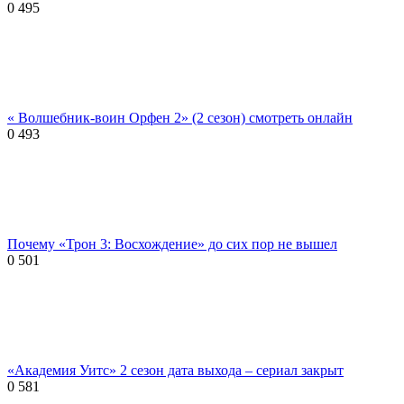
0
495
« Волшебник-воин Орфен 2» (2 сезон) смотреть онлайн
0
493
Почему «Трон 3: Восхождение» до сих пор не вышел
0
501
«Академия Уитс» 2 сезон дата выхода – сериал закрыт
0
581