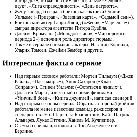
и порядок», позже он снимался в фильме «Человек-
паук», «Лига справедливости», «День патриота».
Жену Говарда сыграла британская актриса Оливия
Уильямс («Призрак», «Звездная карта», «Седьмой сын»).
Британский актер Гарри Ллойд («Жена», «Марчелла»)
сыграл директора агентства Питера Куайла.
Джеймс Кромуэлл («Молодой Папа», «Мир юрского
периода 2») исполнил роль директора тюрьмы.
Также в сериале снимались актеры: Назанин Бониади,
Ульрих Томсен, Джейми Бамбер и другие.
Интересные факты о сериале
Над первым сезоном работали: Мортен Тильдум («Джек
Райан», «Пассажиры»), Алик Сахаров («Клан
Сопрано»), Стивен Уильямс («Остаться в живых»).
Джастин Маркс, известный своими фильмами
«Уличный боец», «Книга джунглей», написал сценарий.
Над вторым сезоном сериала Обратная сторона/Двойник
работала не менее известная команда режиссеров и
сценаристов. Это Шарлотта Брандстром, Кайл Патрик
Альварез, Лукас Эттлин, Ханель М. Кулпеппер.
Съемки сериала проходили в Лос-Анджелесе и в
Берлине.