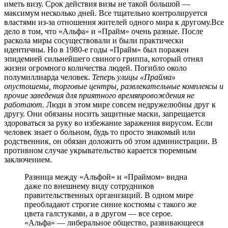
иметь визу. Срок действия визы не такой большой —
максимум несколько дней. Все тщательно контролируется
властями из-за отношения жителей одного мира к другому.Все
дело в том, что «Альфа» и «Прайм» очень разные. После
раскола миры сосуществовали и были практически
идентичны. Но в 1980-е годы «Прайм» был поражен
эпидемией сильнейшего свиного гриппа, который отнял
жизни огромного количества людей. Погибло около
полумиллиарда человек.
Теперь улицы «Прайма»
опустошены, торговые центры, развлекательные комплексы и
прочие заведения для приятного времяпровождения не
работают.
Люди в этом мире совсем недружелюбны друг к
другу. Они обязаны носить защитные маски, запрещается
здороваться за руку во избежание заражения вирусом. Если
человек знает о больном, будь то просто знакомый или
родственник, он обязан доложить об этом администрации. В
противном случае укрывательство карается тюремным
заключением.
Разница между «Альфой» и «Праймом» видна
даже по внешнему виду сотрудников
правительственных организаций. В одном мире
преобладают строгие синие костюмы с такого же
цвета галстуками, а в другом — все серое.
«Альфа» — либеральное общество, развивающееся