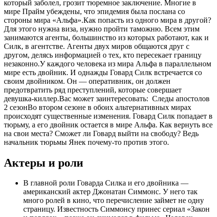
который заболел, грозит тюремное заключение. Многие в
мире Прайм убеждены, что эпидемия была послана со
стороны мира «Альфа».Как попасть из одного мира в другой?
Для этого нужна виза, нужно пройти таможню. Всем этим
занимаются агенты, большинство из которых работают, как и
Силк, в агентстве. Агенты двух миров общаются друг с
другом, делясь информацией о тех, кто пересекает границу
незаконно.У каждого человека из мира Альфа в параллельном
мире есть двойник. И однажды Говард Силк встречается со
своим двойником. Он — оперативник, он должен
предотвратить ряд преступлений, которые совершает
девушка-киллер.
Вас может заинтересовать:
Следы апостолов
2 сезон
Во втором сезоне в обоих альтернативных мирах
происходят существенные изменения. Говард Силк попадает в
тюрьму, а его двойник остается в мире Альфа. Как вернуть все
на свои места? Сможет ли Говард выйти на свободу? Ведь
начальник тюрьмы Янек почему-то против этого.
Актеры и роли
В главной роли Говарда Силка и его двойника —
американский актер Джонатан Симмонс. У него так
много ролей в кино, что перечисление займет не одну
страницу. Известность Симмонсу принес сериал «Закон