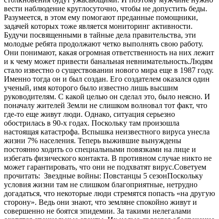
вести наблюдение круглосуточно, чтобы не допустить беды.
Разумеется, в этом ему помогают преданные помощники,
задачей которых тоже является мониторинг активности.
Будучи посвященными в тайные дела правительства, эти
молодые ребята продолжают четко выполнять свою работу.
Они понимают, какая огромная ответственность на них лежит
и к чему может привести банальная невнимательность.Людям
стало известно о существовании нового мира еще в 1987 году.
Именно тогда он и был создан. Его создателем оказался один
ученый, имя которого было известно лишь высшим
руководителям. С какой целью он сделал это, было неясно. И
поначалу жителей Земли не слишком волновал тот факт, что
где-то еще живут люди. Однако, ситуация серьезно
обострилась в 90-х годах. Поскольку там произошла
настоящая катастрофа. Вспышка неизвестного вируса унесла
жизни 7% населения. Теперь выжившие вынуждены
постоянно ходить со специальными повязками на лице и
избегать физического контакта. В противном случае никто не
может гарантировать, что они не подхватят вирус.
Советуем
прочитать:
Звездные войны: Повстанцы 5 сезон
Поскольку
условия жизни там не слишком благоприятные, нетрудно
догадаться, что некоторые люди стремятся попасть «на другую
сторону». Ведь они знают, что земляне спокойно живут и
совершенно не боятся эпидемии. За такими нелегалами