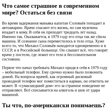
Что самое страшное в современном
мире? Остаться без связи
Во время задержания маньяка капитан Соловьёв попадает в
автоаварию. Врачи спасают его жизнь, но сам мужчина
впадает в кому. В себя он приходит тридцать лет назад.
Именно так. Оказывается, в 1979 году его отца так же сбила
машина. И сознание сына переместилось в тело отца. Хуже
всего то, что Михаил Соловьёв находится одновременно и в
СССР, и в Российской больнице. Он слышит всё, что говорят
врачи у постели, где лежит его тело в бессознательном
состоянии.
Первое что начал требовать Михаил придя в себя в 1979 году
– мобильный телефон. Ему срочно нужно было позвонить
домой. На вопросы врачей, как огромный дисковый
проводной телефон мог поместиться в карман, он ответить не
может. В «сумасшедший дом» его за странное поведение не
отправляют. Всё списывается на алкоголь и шок от удара
машиной.
Ты что, по-американски понимаешь?