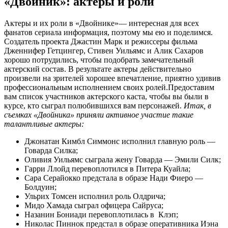
«Двойник»: актеры и роли
Актеры и их роли в «Двойнике»— интересная для всех
фанатов сериала информация, поэтому мы ею и поделимся.
Создатель проекта Джастин Марк и режиссеры фильма
Дженнифер Гетцингер, Стивен Уильямс и Алик Сахаров
хорошо потрудились, чтобы подобрать замечательный
актерский состав. В результате актеры действительно
произвели на зрителей хорошее впечатление, приятно удивив
профессиональным исполнением своих ролей.Предоставим
вам список участников актерского каста, чтобы вы были в
курсе, кто сыграл полюбившихся вам персонажей.
Итак, в
съемках «Двойника» приняли активное участие такие
талантливые актеры:
Джонатан Кимбл Симмонс исполнил главную роль —
Говарда Силка;
Оливия Уильямс сыграла жену Говарда — Эмили Силк;
Гарри Ллойд перевоплотился в Питера Куайла;
Сара Серайокко предстала в образе Нади Фиеро —
Болдуин;
Ульрих Томсен исполнил роль Олдрича;
Мидо Хамада сыграл офицера Сайруса;
Назанин Бониади перевоплотилась в Клэп;
Николас Пиннок предстал в образе оперативника Иэна