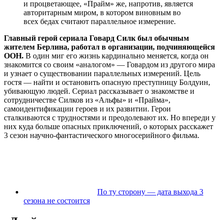
и процветающее, «Прайм» же, напротив, является
авторитарным миром, в котором виновным во
всех бедах считают параллельное измерение.
Главный герой сериала Говард Силк был обычным
жителем Берлина, работал в организации, подчиняющейся
ООН.
В один миг его жизнь кардинально меняется, когда он
знакомится со своим «аналогом» — Говардом из другого мира
и узнает о существовании параллельных измерений. Цель
гостя — найти и остановить опасную преступницу Болдуин,
убивающую людей. Сериал рассказывает о знакомстве и
сотрудничестве Силков из «Альфы» и «Прайма»,
самоидентификации героев и их развитии. Герои
сталкиваются с трудностями и преодолевают их. Но впереди у
них куда больше опасных приключений, о которых расскажет
3 сезон научно-фантастического многосерийного фильма.
По ту сторону — дата выхода 3
сезона не состоится