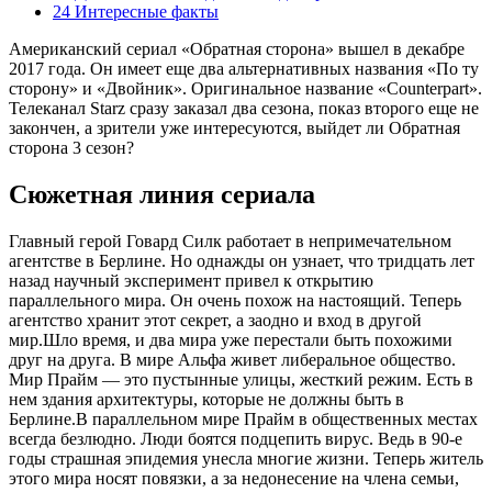
24 Интересные факты
Американский сериал «Обратная сторона» вышел в декабре
2017 года. Он имеет еще два альтернативных названия «По ту
сторону» и «Двойник». Оригинальное название «Counterpart».
Телеканал Starz сразу заказал два сезона, показ второго еще не
закончен, а зрители уже интересуются, выйдет ли Обратная
сторона 3 сезон?
Сюжетная линия сериала
Главный герой Говард Силк работает в непримечательном
агентстве в Берлине. Но однажды он узнает, что тридцать лет
назад научный эксперимент привел к открытию
параллельного мира. Он очень похож на настоящий. Теперь
агентство хранит этот секрет, а заодно и вход в другой
мир.Шло время, и два мира уже перестали быть похожими
друг на друга. В мире Альфа живет либеральное общество.
Мир Прайм — это пустынные улицы, жесткий режим. Есть в
нем здания архитектуры, которые не должны быть в
Берлине.В параллельном мире Прайм в общественных местах
всегда безлюдно. Люди боятся подцепить вирус. Ведь в 90-е
годы страшная эпидемия унесла многие жизни. Теперь житель
этого мира носят повязки, а за недонесение на члена семьи,