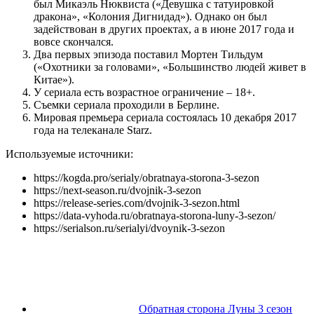
был Микаэль Нюквиста («Девушка с татуировкой
дракона», «Колония Дигнидад»). Однако он был
задействован в других проектах, а в июне 2017 года и
вовсе скончался.
Два первых эпизода поставил Мортен Тильдум
(«Охотники за головами», «Большинство людей живет в
Китае»).
У сериала есть возрастное ограничение – 18+.
Съемки сериала проходили в Берлине.
Мировая премьера сериала состоялась 10 декабря 2017
года на телеканале Starz.
Используемые источники:
https://kogda.pro/serialy/obratnaya-storona-3-sezon
https://next-season.ru/dvojnik-3-sezon
https://release-series.com/dvojnik-3-sezon.html
https://data-vyhoda.ru/obratnaya-storona-luny-3-sezon/
https://serialson.ru/serialyi/dvoynik-3-sezon
Обратная сторона Луны 3 сезон