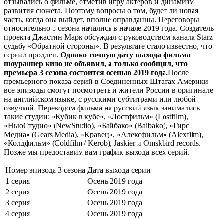
отзывались о фильме, отметив игру актеров и динамизм
развития сюжета. Поэтому вопросы о том, будет ли новая
часть, когда она выйдет, вполне оправданны. Переговоры
относительно 3 сезона начались в начале 2019 года. Создатель
проекта Джастин Марк обсуждал с руководством канала Starz
судьбу «Обратной стороны». В результате стало известно, что
сериал продлен.
Однако точную дату выхода фильма
шоураннер кино не объявил, а только сообщил, что
премьера 3 сезона состоится осенью 2019 года.
После
премьерного показа серий в Соединенных Штатах Америки
все эпизоды смогут посмотреть и жители России в оригинале
на английском языке, с русскими субтитрами или любой
озвучкой. Переводом фильма на русский язык занимались
такие студии: «Кубик в кубе», «Лостфильм» (Lostfilm),
«НьюСтудио» (NewStudio), «Байбако» (Baibako), «Гирс
Медиа» (Gears Media), «Кравец», «Алексфильм» (Alexfilm),
«Колдфильм» (Coldfilm / Kerob), Jaskier и Omskbird records.
Позже мы предоставим вам график выхода всех серий.
Номер эпизода 3 сезона
Дата выхода серии
1 серия
Осень 2019 года
2 серия
Осень 2019 года
3 серия
Осень 2019 года
4 серия
Осень 2019 года