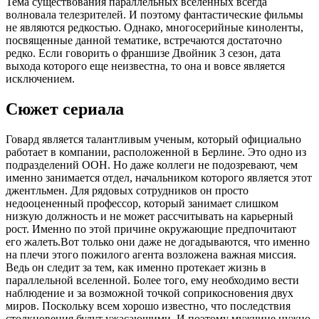
Тема существования параллельных вселенных всегда
волновала телезрителей. И поэтому фантастические фильмы
не являются редкостью. Однако, многосерийные киноленты,
посвященные данной тематике, встречаются достаточно
редко. Если говорить о франшизе Двойник 3 сезон, дата
выхода которого еще неизвестна, то она и вовсе является
исключением.
Сюжет сериала
Говард является талантливым ученым, который официально
работает в компании, расположенной в Берлине. Это одно из
подразделений ООН. Но даже коллеги не подозревают, чем
именно занимается отдел, начальником которого является этот
джентльмен. Для рядовых сотрудников он просто
недооцененный профессор, который занимает слишком
низкую должность и не может рассчитывать на карьерный
рост. Именно по этой причине окружающие предпочитают
его жалеть.Вот только они даже не догадываются, что именно
на плечи этого пожилого агента возложена важная миссия.
Ведь он следит за тем, как именно протекает жизнь в
параллельной вселенной. Более того, ему необходимо вести
наблюдение и за возможной точкой соприкосновения двух
миров. Поскольку всем хорошо известно, что последствия
столкновения будут ужасающими. И поэтому мужчине нужно