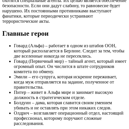
охотятся специальные агенты. Их целью является обеспечение
безопасности. Если они дадут слабину, то равновесие будет
нарушено. Их постоянными противниками выступают
фанатики, которые периодически устраивают
террористические акты.
Главные герои
Говард (Альфа) – работает в одном из штабов ООН,
который располагается в Берлине. Следит за тем, чтобы
две вселенные никогда не пересеклись.
Говард (Первичный мир) – тайный агент, который имеет
огромный опыт. Он числится в штате сотрудников
комитета по обмену.
Эмили – его супруга, которая искренне переживает,
когда муж отправляется на задание, полученное от
правительства.
Питер – живет в Альфа мире и занимает высокую
должность в стратегическом отделе.
Болдуин – дама, которая славится своим умением
убивать и не оставлять при этом никаких следов.
Олдрич – возглавляет операционный отдел, настоящий
профессионал, которому поручают сложные
расследования.