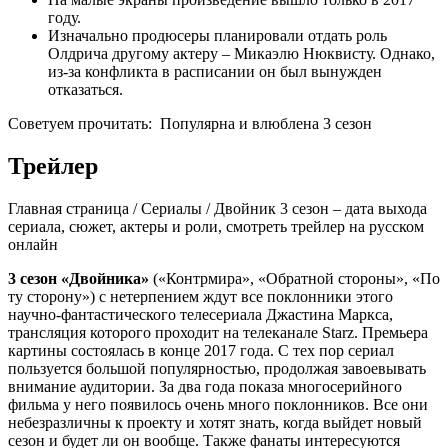
году.
Изначально продюсеры планировали отдать роль
Олдрича другому актеру – Микаэлю Нюквисту. Однако,
из-за конфликта в расписании он был вынужден
отказаться.
Советуем прочитать:
Популярна и влюблена 3 сезон
Трейлер
Главная страница / Сериалы / Двойник 3 сезон – дата выхода
сериала, сюжет, актеры и роли, смотреть трейлер на русском
онлайн
3 сезон «Двойника»
(«Контрмира», «Обратной стороны», «По
ту сторону») с нетерпением ждут все поклонники этого
научно-фантастического телесериала Джастина Маркса,
трансляция которого проходит на телеканале Starz. Премьера
картины состоялась в конце 2017 года. С тех пор сериал
пользуется большой популярностью, продолжая завоевывать
внимание аудитории. За два года показа многосерийного
фильма у него появилось очень много поклонников. Все они
небезразличны к проекту и хотят знать, когда выйдет новый
сезон и будет ли он вообще. Также фанаты интересуются