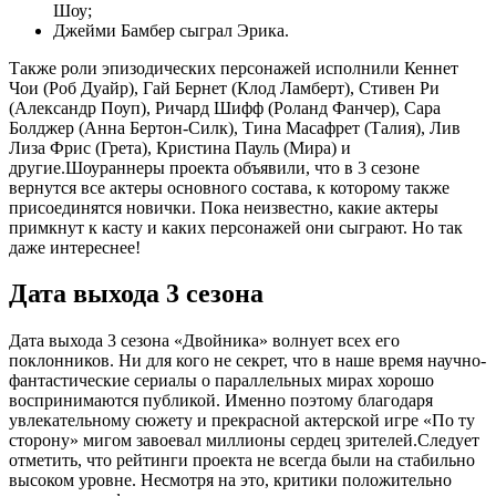
Шоу;
Джейми Бамбер сыграл Эрика.
Также роли эпизодических персонажей исполнили Кеннет
Чои (Роб Дуайр), Гай Бернет (Клод Ламберт), Стивен Ри
(Александр Поуп), Ричард Шифф (Роланд Фанчер), Сара
Болджер (Анна Бертон-Силк), Тина Масафрет (Талия), Лив
Лиза Фрис (Грета), Кристина Пауль (Мира) и
другие.Шоураннеры проекта объявили, что в 3 сезоне
вернутся все актеры основного состава, к которому также
присоединятся новички. Пока неизвестно, какие актеры
примкнут к касту и каких персонажей они сыграют. Но так
даже интереснее!
Дата выхода 3 сезона
Дата выхода 3 сезона «Двойника» волнует всех его
поклонников. Ни для кого не секрет, что в наше время научно-
фантастические сериалы о параллельных мирах хорошо
воспринимаются публикой. Именно поэтому благодаря
увлекательному сюжету и прекрасной актерской игре «По ту
сторону» мигом завоевал миллионы сердец зрителей.Следует
отметить, что рейтинги проекта не всегда были на стабильно
высоком уровне. Несмотря на это, критики положительно