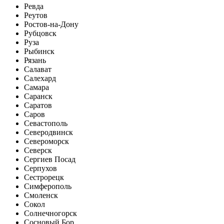
Ревда
Реутов
Ростов-на-Дону
Рубцовск
Руза
Рыбинск
Рязань
Салават
Салехард
Самара
Саранск
Саратов
Саров
Севастополь
Северодвинск
Североморск
Северск
Сергиев Посад
Серпухов
Сестрорецк
Симферополь
Смоленск
Сокол
Солнечногорск
Сосновый Бор