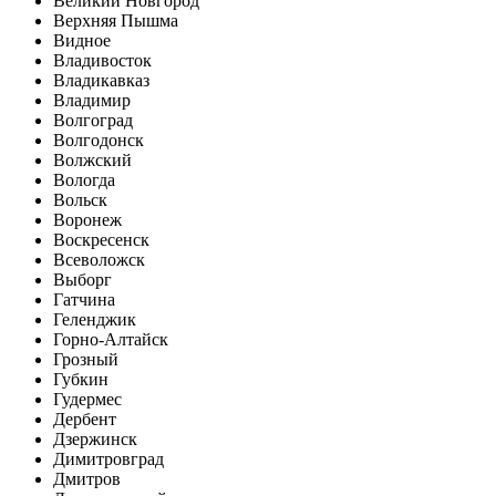
Великий Новгород
Верхняя Пышма
Видное
Владивосток
Владикавказ
Владимир
Волгоград
Волгодонск
Волжский
Вологда
Вольск
Воронеж
Воскресенск
Всеволожск
Выборг
Гатчина
Геленджик
Горно-Алтайск
Грозный
Губкин
Гудермес
Дербент
Дзержинск
Димитровград
Дмитров