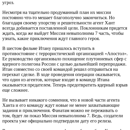
угроз.
Несмотря на тщательно продуманный план их миссии
постоянно что-то мешает благополучно закончиться. Но
благодаря своему упорству и решительности агент Хант
всегда добивается поставленной цели. Поклонникам придется
ждать, когда же выйдет Миссия невыполнима 7 часть, чтобы
узнать, какие приключения ждут главного героя.
В шестом фильме Итану пришлось вступить в
противостояние с террористической организацией «Апостол».
Ее руководство организовало похищение плутониевых сфер с
ядерного полигона России с целью дальнейшей перепродажи.
Итан совместно со своей командой решил отправиться на
перехват сделке. В ходе проведения операции оказывается,
что один из агентов, которые входят в команду Итана
оказывается предателем. Теперь предотвратить ядерный взрыв
еще сложнее.
Не вызывает никакого сомнения, что в новой части агента
Ханта и его команду ждут новые не менее захватывающие
задания и приключения. Фанатам можно не переживать о
том, будет ли показ Миссия невыполнима 7. Ведь, создатели
проекта уже официально подтвердили дату его релиза.