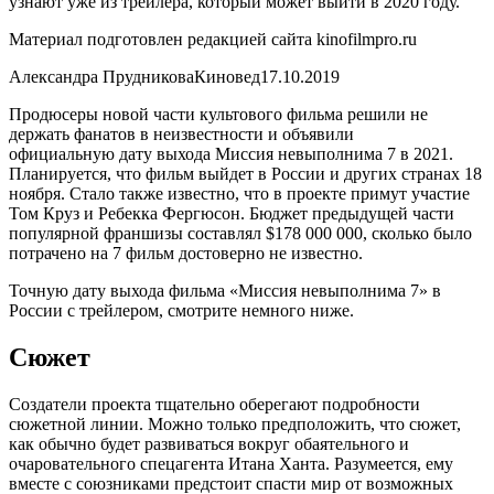
узнают уже из трейлера, который может выйти в 2020 году.
Материал подготовлен редакцией сайта kinofilmpro.ru
Александра ПрудниковаКиновед17.10.2019
Продюсеры новой части культового фильма решили не
держать фанатов в неизвестности и объявили
официальную дату выхода Миссия невыполнима 7 в 2021.
Планируется, что фильм выйдет в России и других странах 18
ноября. Стало также известно, что в проекте примут участие
Том Круз и Ребекка Фергюсон. Бюджет предыдущей части
популярной франшизы составлял $178 000 000, сколько было
потрачено на 7 фильм достоверно не известно.
Точную дату выхода фильма «Миссия невыполнима 7» в
России с трейлером, смотрите немного ниже.
Сюжет
Создатели проекта тщательно оберегают подробности
сюжетной линии. Можно только предположить, что сюжет,
как обычно будет развиваться вокруг обаятельного и
очаровательного спецагента Итана Ханта. Разумеется, ему
вместе с союзниками предстоит спасти мир от возможных