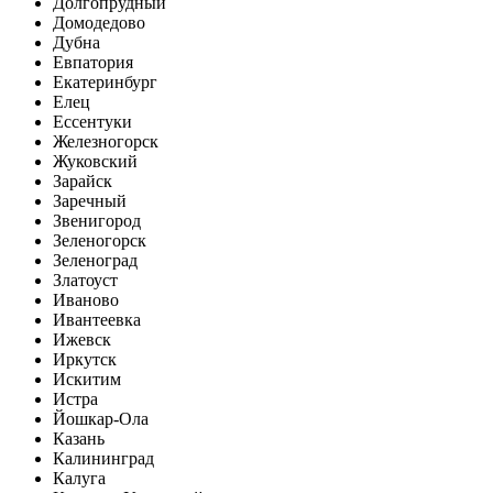
Долгопрудный
Домодедово
Дубна
Евпатория
Екатеринбург
Елец
Ессентуки
Железногорск
Жуковский
Зарайск
Заречный
Звенигород
Зеленогорск
Зеленоград
Златоуст
Иваново
Ивантеевка
Ижевск
Иркутск
Искитим
Истра
Йошкар-Ола
Казань
Калининград
Калуга