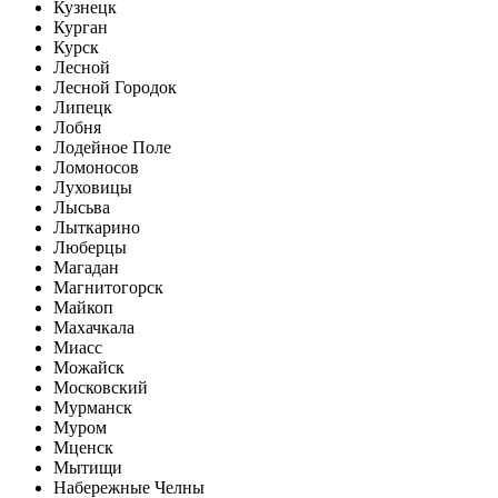
Кузнецк
Курган
Курск
Лесной
Лесной Городок
Липецк
Лобня
Лодейное Поле
Ломоносов
Луховицы
Лысьва
Лыткарино
Люберцы
Магадан
Магнитогорск
Майкоп
Махачкала
Миасс
Можайск
Московский
Мурманск
Муром
Мценск
Мытищи
Набережные Челны