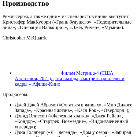
Производство
Режиссером, а также одним из сценаристов вновь выступит
Кристофер МакКуорри
(«Грань будущего», «Подозрительные
лица», «Операция Валькирия», «Джек Ричер», «Мумия»).
Christopher McQuarrie
Фильм Матрица-4 (США,
Австралия, 2021): дата выхода, смотреть трейлеры и
кадры – Афиша-Кино
Продюсеры:
Джей Джей Абрамс («Остаться в живых», «Мир Дикого
Запада», «Красивая жизнь», «Касл-Рок», «Оверлорд»);
Дэвид Элиссон («Железная хватка», «Джек Райан»,
«Кондор», «Стартрек: Возмездие», «Видоизмененный
углерод»);
Дэна Голдберг («Я – легенда», «Дом у озера», «Забирая