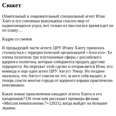
Сюжет
Обаятельный и очаровательный специальный агент Итан
Хант и его союзники вынуждены спасать мир от
надвигающихся угроз, вот только их миссия все время идет не
по плану…
Кадры со съемок
В предыдущей части агенту ЦРУ Итану Ханту пришлось
столкнуться с террористической организацией «Апостол». Ее
члены похитили три плутониевые сферы с российского
ядерного полигона, которые собираются продать другому
террористу. На перехват этой сделке и отправляется Итан, его
команда и еще один агент ЦРУ Август Уокер. Но позднее
оказалось, что Август совсем не тот, за кого себя выдает, и
теперь спасти многие города от ядерного взрыва практически
невозможно.
Какие новые приключения ожидают агента Ханта и его
напарников? Об этом нам расскажет премьера фильма
«Миссия невыполнима 7» (2021), когда выйдет на большие
экраны.