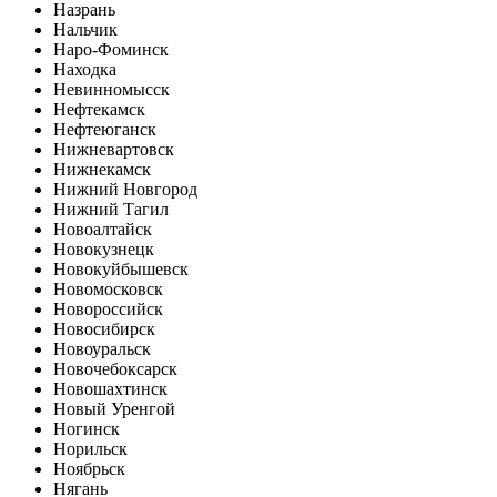
Назрань
Нальчик
Наро-Фоминск
Находка
Невинномысск
Нефтекамск
Нефтеюганск
Нижневартовск
Нижнекамск
Нижний Новгород
Нижний Тагил
Новоалтайск
Новокузнецк
Новокуйбышевск
Новомосковск
Новороссийск
Новосибирск
Новоуральск
Новочебоксарск
Новошахтинск
Новый Уренгой
Ногинск
Норильск
Ноябрьск
Нягань