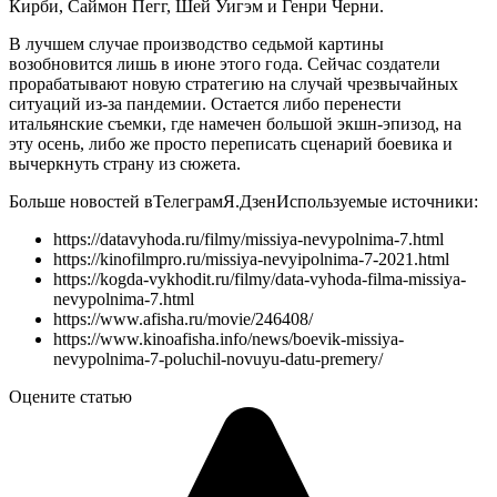
Кирби, Саймон Пегг, Шей Уигэм и Генри Черни.
В лучшем случае производство седьмой картины
возобновится лишь в июне этого года. Сейчас создатели
прорабатывают новую стратегию на случай чрезвычайных
ситуаций из-за пандемии. Остается либо перенести
итальянские съемки, где намечен большой экшн-эпизод, на
эту осень, либо же просто переписать сценарий боевика и
вычеркнуть страну из сюжета.
Больше новостей в
Телеграм
Я.Дзен
Используемые источники:
https://datavyhoda.ru/filmy/missiya-nevypolnima-7.html
https://kinofilmpro.ru/missiya-nevyipolnima-7-2021.html
https://kogda-vykhodit.ru/filmy/data-vyhoda-filma-missiya-
nevypolnima-7.html
https://www.afisha.ru/movie/246408/
https://www.kinoafisha.info/news/boevik-missiya-
nevypolnima-7-poluchil-novuyu-datu-premery/
Оцените статью