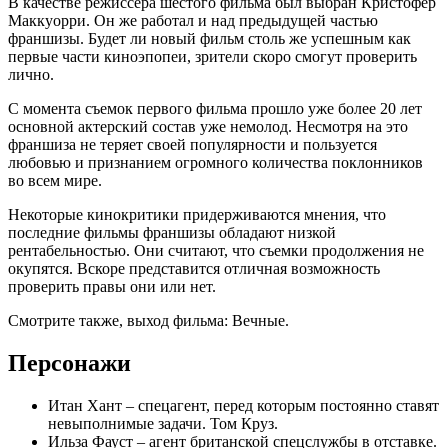
В качестве режиссера шестого фильма был выбран Кристофер
Маккуорри. Он же работал и над предыдущей частью
франшизы. Будет ли новый фильм столь же успешным как
первые части киноэпопеи, зрители скоро смогут проверить
лично.
С момента съемок первого фильма прошло уже более 20 лет
основной актерский состав уже немолод. Несмотря на это
франшиза не теряет своей популярности и пользуется
любовью и признанием огромного количества поклонников
во всем мире.
Некоторые кинокритики придерживаются мнения, что
последние фильмы франшизы обладают низкой
рентабельностью. Они считают, что съемки продолжения не
окупятся. Вскоре представится отличная возможность
проверить правы они или нет.
Смотрите также, выход фильма: Вечные.
Персонажи
Итан Хант – спецагент, перед которым постоянно ставят
невыполнимые задачи. Том Круз.
Ильза Фауст – агент британской спецслужбы в отставке.