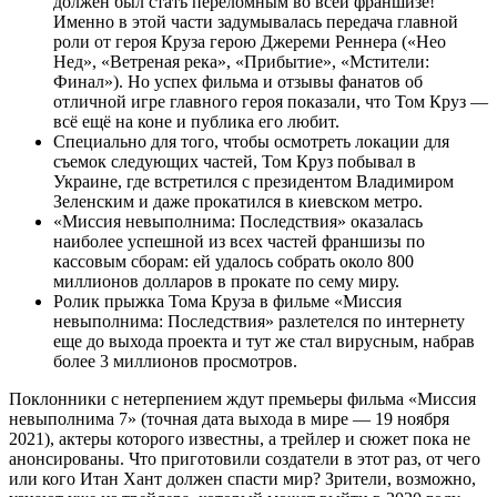
должен был стать переломным во всей франшизе!
Именно в этой части задумывалась передача главной
роли от героя Круза герою Джереми Реннера («Нео
Нед», «Ветреная река», «Прибытие», «Мстители:
Финал»). Но успех фильма и отзывы фанатов об
отличной игре главного героя показали, что Том Круз —
всё ещё на коне и публика его любит.
Специально для того, чтобы осмотреть локации для
съемок следующих частей, Том Круз побывал в
Украине, где встретился с президентом Владимиром
Зеленским и даже прокатился в киевском метро.
«Миссия невыполнима: Последствия» оказалась
наиболее успешной из всех частей франшизы по
кассовым сборам: ей удалось собрать около 800
миллионов долларов в прокате по сему миру.
Ролик прыжка Тома Круза в фильме «Миссия
невыполнима: Последствия» разлетелся по интернету
еще до выхода проекта и тут же стал вирусным, набрав
более 3 миллионов просмотров.
Поклонники с нетерпением ждут премьеры фильма «Миссия
невыполнима 7» (точная дата выхода в мире — 19 ноября
2021), актеры которого известны, а трейлер и сюжет пока не
анонсированы. Что приготовили создатели в этот раз, от чего
или кого Итан Хант должен спасти мир? Зрители, возможно,