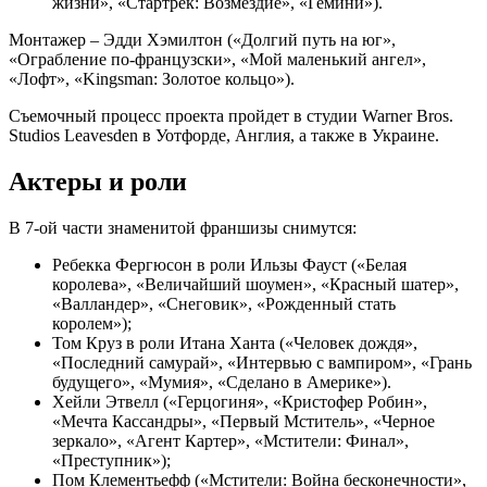
жизни», «Стартрек: Возмездие», «Гемини»).
Монтажер – Эдди Хэмилтон («Долгий путь на юг»,
«Ограбление по-французски», «Мой маленький ангел»,
«Лофт», «Kingsman: Золотое кольцо»).
Съемочный процесс проекта пройдет в студии Warner Bros.
Studios Leavesden в Уотфорде, Англия, а также в Украине.
Актеры и роли
В 7-ой части знаменитой франшизы снимутся:
Ребекка Фергюсон в роли Ильзы Фауст («Белая
королева», «Величайший шоумен», «Красный шатер»,
«Валландер», «Снеговик», «Рожденный стать
королем»);
Том Круз в роли Итана Ханта («Человек дождя»,
«Последний самурай», «Интервью с вампиром», «Грань
будущего», «Мумия», «Сделано в Америке»).
Хейли Этвелл («Герцогиня», «Кристофер Робин»,
«Мечта Кассандры», «Первый Мститель», «Черное
зеркало», «Агент Картер», «Мстители: Финал»,
«Преступник»);
Пом Клементьефф («Мстители: Война бесконечности»,