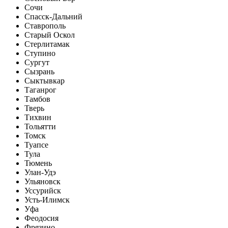
Сочи
Спасск-Дальний
Ставрополь
Старый Оскол
Стерлитамак
Ступино
Сургут
Сызрань
Сыктывкар
Таганрог
Тамбов
Тверь
Тихвин
Тольятти
Томск
Туапсе
Тула
Тюмень
Улан-Удэ
Ульяновск
Уссурийск
Усть-Илимск
Уфа
Феодосия
Фрязино