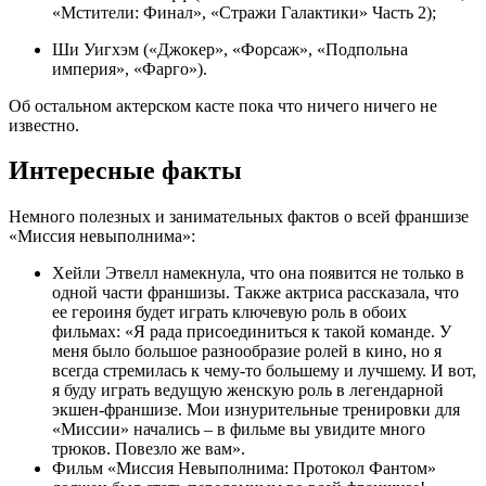
«Мстители: Финал», «Стражи Галактики» Часть 2);
Ши Уигхэм («Джокер», «Форсаж», «Подпольна
империя», «Фарго»).
Об остальном актерском касте пока что ничего ничего не
известно.
Интересные факты
Немного полезных и занимательных фактов о всей франшизе
«Миссия невыполнима»:
Хейли Этвелл намекнула, что она появится не только в
одной части франшизы. Также актриса рассказала, что
ее героиня будет играть ключевую роль в обоих
фильмах: «Я рада присоединиться к такой команде. У
меня было большое разнообразие ролей в кино, но я
всегда стремилась к чему-то большему и лучшему. И вот,
я буду играть ведущую женскую роль в легендарной
экшен-франшизе. Мои изнурительные тренировки для
«Миссии» начались – в фильме вы увидите много
трюков. Повезло же вам».
Фильм «Миссия Невыполнима: Протокол Фантом»