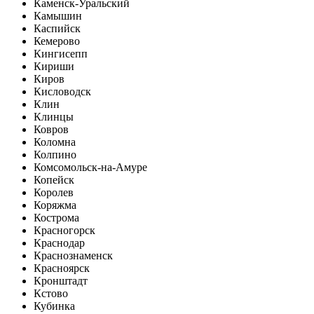
Каменск-Уральский
Камышин
Каспийск
Кемерово
Кингисепп
Кириши
Киров
Кисловодск
Клин
Клинцы
Ковров
Коломна
Колпино
Комсомольск-на-Амуре
Копейск
Королев
Коряжма
Кострома
Красногорск
Краснодар
Краснознаменск
Красноярск
Кронштадт
Кстово
Кубинка