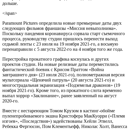
дольше.
</span>
Paramount Pictures определила новые премьерные даты двух
следующих фильмов франшизы «Миссия невыполнима».
Поскольку пандемия коронавируса сорвала старт съемочного
процесса, руководству студии пришлось перенести выход
седьмой ленты с 23 июля на 19 ноября 2021-го, а восьмую
перенаправили с 5 августа 2022-го на 4 ноября того же года.
Перестройка прокатного графика коснулась и других
проектов студии. На новые релизные даты переместились
фантастический боевик с Крисом Праттом «Война
завтрашнего дня» (23 июля 2021-го), полнометражная версия
мультсериала «Щенячий патруль» (20 августа 2021-го) и
многострадальная экранизация «Подземелья драконов» (19
ноября 2021-го). Кроме того, из прокатного слота временно
выпал хоррор «Заклинание», ранее заявленный на август
2020-го.
Вместе с нестареющим Томом Крузом в кастинг-обойме
пуленепробиваемого экшна Кристофера МакКуорри («Племя
изгоев», «Последствия») задействованы Хейли Этвелл,
Ребекка Фергюсон, Пом Клементьефф, Николас Холт, Ванесса