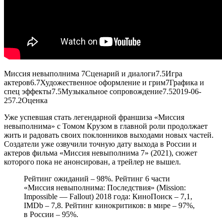
Миссия невыполнима 7
Сценарий и диалоги
7.5
Игра
актеров
6.7
Художественное оформление и грим
7
Графика и
спец эффекты
7.5
Музыкальное сопровождение
7.5
2019-06-
25
7.2
Оценка
Уже успевшая стать легендарной франшиза «Миссия
невыполнима» с Томом Крузом в главной роли продолжает
жить и радовать своих поклонников выходами новых частей.
Создатели уже озвучили точную дату выхода в России и
актеров фильма «Миссия невыполнима 7» (2021), сюжет
которого пока не анонсирован, а трейлер не вышел.
Рейтинг ожиданий – 98%. Рейтинг 6 части
«Миссия невыполнима: Последствия» (Mission:
Impossible — Fallout) 2018 года: КиноПоиск – 7,1,
IMDb – 7,8. Рейтинг кинокритиков: в мире – 97%,
в России – 95%.