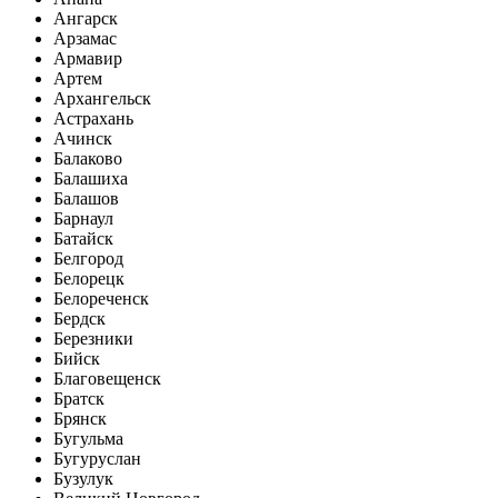
Ангарск
Арзамас
Армавир
Артем
Архангельск
Астрахань
Ачинск
Балаково
Балашиха
Балашов
Барнаул
Батайск
Белгород
Белорецк
Белореченск
Бердск
Березники
Бийск
Благовещенск
Братск
Брянск
Бугульма
Бугуруслан
Бузулук