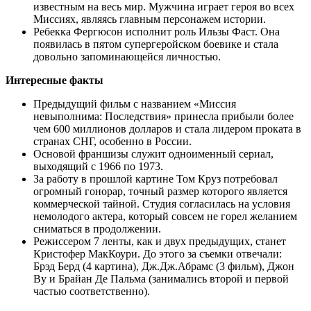
известным на весь мир. Мужчина играет героя во всех
Миссиях, являясь главным персонажем истории.
Ребекка Фергюсон исполнит роль Ильзы Фаст. Она
появилась в пятом супергеройском боевике и стала
довольно запоминающейся личностью.
Интересные факты
Предыдущий фильм с названием «Миссия
невыполнима: Последствия» принесла прибыли более
чем 600 миллионов долларов и стала лидером проката в
странах СНГ, особенно в России.
Основой франшизы служит одноименный сериал,
выходящий с 1966 по 1973.
За работу в прошлой картине Том Круз потребовал
огромный гонорар, точный размер которого является
коммерческой тайной. Студия согласилась на условия
немолодого актера, который совсем не горел желанием
сниматься в продолжении.
Режиссером 7 ленты, как и двух предыдущих, станет
Кристофер МакКоури. До этого за съемки отвечали:
Брэд Берд (4 картина), Дж.Дж.Абрамс (3 фильм), Джон
Ву и Брайан Де Пальма (занимались второй и первой
частью соответственно).