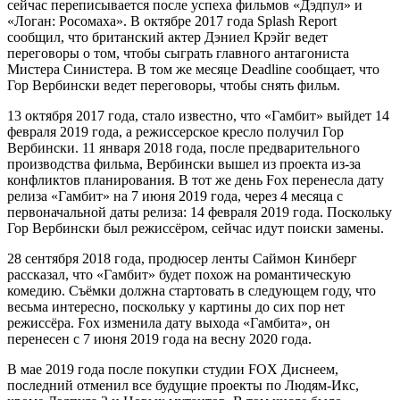
сейчас переписывается после успеха фильмов «Дэдпул» и
«Логан: Росомаха». В октябре 2017 года Splash Report
сообщил, что британский актер Дэниел Крэйг ведет
переговоры о том, чтобы сыграть главного антагониста
Мистера Синистера. В том же месяце Deadline сообщает, что
Гор Вербински ведет переговоры, чтобы снять фильм.
13 октября 2017 года, стало известно, что «Гамбит» выйдет 14
февраля 2019 года, а режиссерское кресло получил Гор
Вербински. 11 января 2018 года, после предварительного
производства фильма, Вербински вышел из проекта из-за
конфликтов планирования. В тот же день Fox перенесла дату
релиза «Гамбит» на 7 июня 2019 года, через 4 месяца с
первоначальной даты релиза: 14 февраля 2019 года. Поскольку
Гор Вербински был режиссёром, сейчас идут поиски замены.
28 сентября 2018 года, продюсер ленты Саймон Кинберг
рассказал, что «Гамбит» будет похож на романтическую
комедию. Съёмки должна стартовать в следующем году, что
весьма интересно, поскольку у картины до сих пор нет
режиссёра. Fox изменила дату выхода «Гамбита», он
перенесен с 7 июня 2019 года на весну 2020 года.
В мае 2019 года после покупки студии FOX Диснеем,
последний отменил все будущие проекты по Людям-Икс,