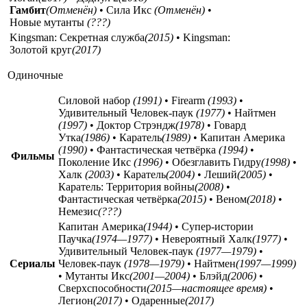
Гамбит
(Отменён)
• Сила Икс
(Отменён)
•
Новые мутанты
(???)
Kingsman: Секретная служба
(2015)
• Kingsman:
Золотой круг
(2017)
Одиночные
Силовой набор
(1991)
• Firearm
(1993)
•
Удивительный Человек-паук
(1977)
• Найтмен
(1997)
• Доктор Стрэндж
(1978)
• Говард
Утка
(1986)
• Каратель
(1989)
• Капитан Америка
(1990)
• Фантастическая четвёрка
(1994)
•
Фильмы
Поколение Икс
(1996)
• Обезглавить Гидру
(1998)
•
Халк
(2003)
• Каратель
(2004)
• Леший
(2005)
•
Каратель: Территория войны
(2008)
•
Фантастическая четвёрка
(2015)
• Веном
(2018)
•
Немезис
(???)
Капитан Америка
(1944)
• Супер-истории
Паучка
(1974—1977)
• Невероятный Халк
(1977)
•
Удивительный Человек-паук
(1977—1979)
•
Сериалы
Человек-паук
(1978—1979)
• Найтмен
(1997—1999)
• Мутанты Икс
(2001—2004)
• Блэйд
(2006)
•
Сверхспособности
(2015—настоящее время)
•
Легион
(2017)
• Одаренные
(2017)