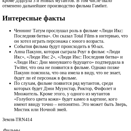
кроме Дэдпула 3 и Новых мутантов. В том числе было
отменено дальнейшее производство фильма Гамбит.
Интересные факты
Ченнинг Татум прослушал роль в фильме «Люди Икс:
Последняя битва». Он сказал Total Films в интервью, что
он хотел играть персонажа с юного возраста.
События фильма будут происходить в 90-ых.
Анна Пакуин, которая сыграла Роуг в фильм: «Люди
Икс», «Люди Икс 2», «Люди Икс: Последняя битва» и
«Люди Икс: Дни минувшего будущего» подтвердила в
Twitter, что она не появится в фильме. Однако позже
Пакуин пояснила, что она имела в виду, что не знает,
будет ли её персонаж в фильме.
По слухам, фильме появится ряд мутантов, среди
которых будет Дэни Муунстар, Риктор, Фифолет и
Множитель. Кроме этого, у одного из мутантов
«Голубого цвета кожи» будет камео в картине, кого
имеют ввиду точно – непонятно. Это может быть Зверь,
Мистик или Ночной змей.
Земля-TRN414
Фильмы