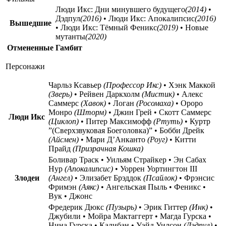
Люди Икс: Дни минувшего будущего
(2014)
•
Дэдпул
(2016)
• Люди Икс: Апокалипсис
(2016)
Вышедшие
• Люди Икс: Тёмный Феникс
(2019)
• Новые
мутанты
(2020)
Отмененные
Гамбит
Персонажи
Чарльз Ксавьер
(Профессор Икс)
• Хэнк Маккой
(Зверь)
• Рейвен Даркхолм
(Мистик)
• Алекс
Саммерс
(Хавок)
• Логан
(Росомаха)
• Ороро
Монро
(Шторм)
• Джин Грей • Скотт Саммерс
Люди Икс
(Циклоп)
• Питер Максимофф
(Ртуть)
• Куртр
”(Сверхзвуковая Боеголовка)” • Бобби Дрейк
(Айсмен)
• Мари Д’Анканто
(Роуг)
• Китти
Прайд
(Призрачная Кошка)
Боливар Траск • Уильям Страйкер • Эн Сабах
Нур
(Апокалипсис)
• Уоррен Уортингтон III
Злодеи
(Ангел)
• Элизабет Брэддок
(Псайлок)
• Фрэнсис
Фримэн
(Аякс)
• Ангельская Пыль • Феникс •
Вук • Джонс
Фредерик Дюкс
(Пузырь)
• Эрик Гиттер
(Инк)
•
Джубили • Мойра Мактаггерт • Магда Гурска •
Нина Гурска • Калибан • Уэйд Уилсон
(Дэдпул)
•