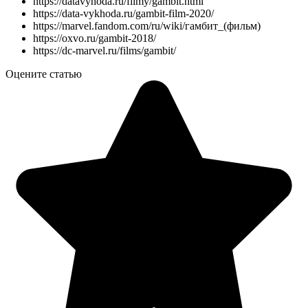
https://datavyhoda.ru/filmy/gambit.html
https://data-vykhoda.ru/gambit-film-2020/
https://marvel.fandom.com/ru/wiki/гамбит_(фильм)
https://oxvo.ru/gambit-2018/
https://dc-marvel.ru/films/gambit/
Оцените статью