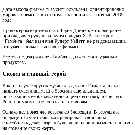
Дата выхода фильма “Гамбит” объявлена, ориентировочно
мировая премьера в кинотеатрах состоится – осенью 2018
года.
Продюсером картины стал Лорен Доннер, который ранее
прикладывал руку к фильмам о людях X. Режиссером
«Гамбита» был назначен Руперт Уайатт, не раз доказавший,
что умеет снимать кассовые фильмы.
Все это подтверждает: «Гамбит» должен стать удачным
продуктом.
Сюжет и главный герой
Как и в случае других мутантов, детство Гамбита нельзя
назвать счастливым. Его бросили еще младенцем,
испугавшись необыкновенного цвета его глаз, после чего
Рени примкнул к новоорлеанским ворам.
Однако все поменяла встреча со Зловещим. В результате
операции Гамбит смог контролировать свои силы –
способность делать взрыв буквально на ровном месте и влиять
на сознание своих жертв.