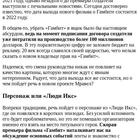
2021 году, однако незадолго до премьеры создатели
выступили с печальными новостями. Сегодня достоверно
известно, что дата выхода нового фильма о Гамбите состоится
в 2022 году.
В общем-то, убрать «Гамбит» в ящик было бы настоящим
абсурдом,
ведь на момент подписания договора создатели
уже потратили на производство более 100 миллионов
долларов. В эту поразительную цифру не заложен бюджет на
рекламу. 20 век всегда славился своей щедростью, чего нельзя
сказать о новом владельце прав на «Гамбит».
Надеемся, что смена руководства никак не повлияет на
качество картины, которую многие ждут с явным
нетерпением. Радует, что дата выхода все же состоится, но о
чем пойдет речь в новом проекте Мравел?
Персонаж или «Люди Икс»
Вопреки традициям, речь пойдет о персонаже из «Люди Икс»,
где он появлялся в коротких эпизодах. Без усилий вспомнить
его будет проблематично, но это не помешало организаторам
именно его взять на место титульного героя.
Скорая
премьера фильма «Гамбит» наталкивает нас на
обсуждение основных событий
ленты и знакомство с