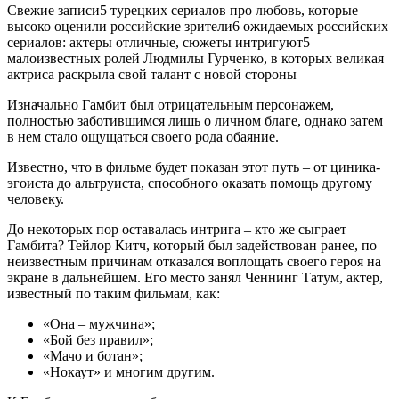
Свежие записи5 турецких сериалов про любовь, которые
высоко оценили российские зрители6 ожидаемых российских
сериалов: актеры отличные, сюжеты интригуют5
малоизвестных ролей Людмилы Гурченко, в которых великая
актриса раскрыла свой талант с новой стороны
Изначально Гамбит был отрицательным персонажем,
полностью заботившимся лишь о личном благе, однако затем
в нем стало ощущаться своего рода обаяние.
Известно, что в фильме будет показан этот путь – от циника-
эгоиста до альтруиста, способного оказать помощь другому
человеку.
До некоторых пор оставалась интрига – кто же сыграет
Гамбита? Тейлор Китч, который был задействован ранее, по
неизвестным причинам отказался воплощать своего героя на
экране в дальнейшем. Его место занял Ченнинг Татум, актер,
известный по таким фильмам, как:
«Она – мужчина»;
«Бой без правил»;
«Мачо и ботан»;
«Нокаут» и многим другим.