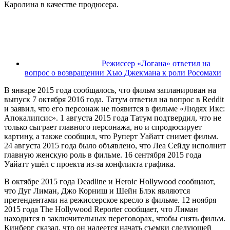
Каролина в качестве продюсера.
Режиссер «Логана» ответил на
вопрос о возвращении Хью Джекмана к роли Росомахи
В январе 2015 года сообщалось, что фильм запланирован на
выпуск 7 октября 2016 года. Татум ответил на вопрос в Reddit
и заявил, что его персонаж не появится в фильме «Людях Икс:
Апокалипсис». 1 августа 2015 года Татум подтвердил, что не
только сыграет главного персонажа, но и спродюсирует
картину, а также сообщил, что Руперт Уайатт снимет фильм.
24 августа 2015 года было объявлено, что Леа Сейду исполнит
главную женскую роль в фильме. 16 сентября 2015 года
Уайатт ушёл с проекта из-за конфликта графика.
В октябре 2015 года Deadline и Heroic Hollywood сообщают,
что Дуг Лиман, Джо Корниш и Шейн Блэк являются
претендентами на режиссерское кресло в фильме. 12 ноября
2015 года The Hollywood Reporter сообщает, что Лиман
находится в заключительных переговорах, чтобы снять фильм.
Кинберг сказал, что он надеется начать съемки следующей