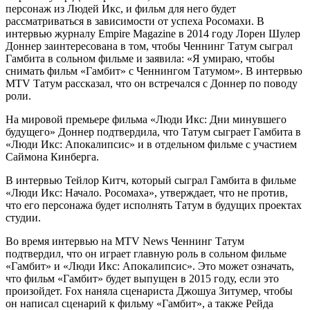
персонаж из Людей Икс, и фильм для него будет
рассматриваться в зависимости от успеха Росомахи. В
интервью журналу Empire Magazine в 2014 году Лорен Шулер
Доннер заинтересована в том, чтобы Ченнинг Татум сыграл
Гамбита в сольном фильме и заявила: «Я умираю, чтобы
снимать фильм «Гамбит» с Ченнингом Татумом». В интервью
MTV Татум рассказал, что он встречался с Доннер по поводу
роли.
На мировой премьере фильма «Люди Икс: Дни минувшего
будущего» Доннер подтвердила, что Татум сыграет Гамбита в
«Люди Икс: Апокалипсис» и в отдельном фильме с участием
Саймона Кинберга.
В интервью Тейлор Китч, который сыграл Гамбита в фильме
«Люди Икс: Начало. Росомаха», утверждает, что не против,
что его персонажа будет исполнять Татум в будущих проектах
студии.
Во время интервью на MTV News Ченнинг Татум
подтвердил, что он играет главную роль в сольном фильме
«Гамбит» и «Люди Икс: Апокалипсис». Это может означать,
что фильм «Гамбит» будет выпущен в 2015 году, если это
произойдет. Fox наняла сценариста Джошуа Зитумер, чтобы
он написал сценарий к фильму «Гамбит», а также Рейда