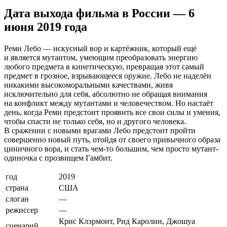
Дата выхода фильма в России — 6
июня 2019 года
Реми Лебо — искусный вор и картёжник, который ещё
и является мутантом, умеющим преобразовать энергию
любого предмета в кинетическую, превращая этот самый
предмет в грозное, взрывающееся оружие. Лебо не наделён
никакими высокоморальными качествами, живя
исключительно для себя, абсолютно не обращая внимания
на конфликт между мутантами и человечеством. Но настаёт
день, когда Реми предстоит проявить все свои силы и умения,
чтобы спасти не только себя, но и другого человека.
В сражении с новыми врагами Лебо предстоит пройти
совершенно новый путь, отойдя от своего привычного образа
циничного вора, и стать чем-то большим, чем просто мутант-
одиночка с прозвищем Гамбит.
год
2019
страна
США
слоган
—
режиссер
—
Крис Клэрмонт, Рид Каролин, Джошуа
сценарий