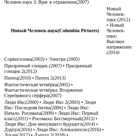
Человек-паук 3: Враг в отражении
(2007)
Новый
Человек-
паук (2012)
• Новый
Новый Человек-паук(Columbia Pictures)
Человек-
паук:
Высокое
напряжение
(2014)
Сорвиголова
(2003)
• Электра
(2005)
Призрачный гонщик
(2007)
• Призрачный
гонщик 2
(2012)
Пипец
(2010)
• Пипец 2
(2013)
Фантастическая четвёрка
(2005)
•
Фантастическая четвёрка: Вторжение
Серебряного сёрфера
(2007)
Люди Икс
(2000)
• Люди Икс 2
(2003)
• Люди
Икс: Последняя битва
(2006)
• Люди Икс:
Начало. Росомаха
(2009)
• Люди Икс: Первый
класс
(2011)
• Росомаха: Бессмертный
(2013)
•
Люди Икс: Дни минувшего будущего
(2014)
•
Дэдпул
(2016)
• Люди Икс: Апокалипсис
(2016)
•
Логан
(2017)
• Дэдпул 2
(2018)
•