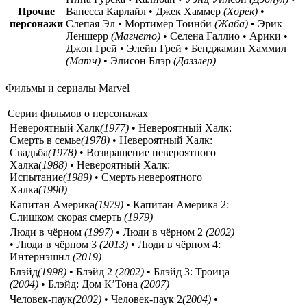
Прочие
Ванесса Карлайл • Джек Хаммер
(Хорёк)
•
персонажи
Слепая Эл • Мортимер Тоинби
(Жаба)
• Эрик
Леншерр
(Магнето)
• Селена Галлио • Арики •
Джон Грей • Элейн Грей • Бенджамин Хаммил
(Матч)
• Элисон Блэр
(Даззлер)
Фильмы и сериалы Marvel
Серии фильмов о персонажах
Невероятный Халк
(1977)
• Невероятный Халк:
Смерть в семье
(1978)
• Невероятный Халк:
Свадьба
(1978)
• Возвращение невероятного
Халка
(1988)
• Невероятный Халк:
Испытание
(1989)
• Смерть невероятного
Халка
(1990)
Капитан Америка
(1979)
• Капитан Америка 2:
Слишком скорая смерть
(1979)
Люди в чёрном
(1997)
• Люди в чёрном 2
(2002)
• Люди в чёрном 3
(2013)
• Люди в чёрном 4:
Интернэшнл
(2019)
Блэйд
(1998)
• Блэйд 2
(2002)
• Блэйд 3: Троица
(2004)
• Блэйд: Дом К’Тона
(2007)
Человек-паук
(2002)
• Человек-паук 2
(2004)
•