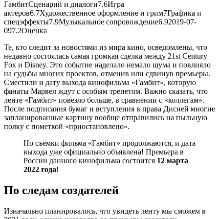
Гамбит
Сценарий и диалоги
7.6
Игра
актеров
6.7
Художественное оформление и грим
7
Графика и
спецэффекты
7.9
Музыкальное сопровождение
6.9
2019-07-
09
7.2
Оценка
Те, кто следит за новостями из мира кино, осведомлены, что
недавно состоялась самая громкая сделка между 21st Century
Fox и Disney. Это событие наделало немало шума и повлияло
на судьбы многих проектов, отменив или сдвинув премьеры.
Сместили и дату выхода кинофильма «Гамбит», которую
фанаты Марвел ждут с особым трепетом. Важно сказать, что
ленте «Гамбит» повезло больше, в сравнении с «коллегам».
После подписания бумаг и вступления в права Дисней многие
запланированные картину вообще отправились на пыльную
полку с пометкой «приостановлено».
Но съёмки фильма «Гамбит» продолжаются, и дата
выхода уже официально объявлена! Премьера в
России данного кинофильма состоится
12 марта
2022 года
!
По следам создателей
Изначально планировалось, что увидеть ленту мы сможем в