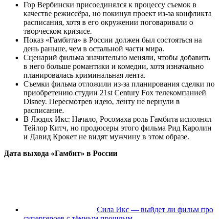
Гор Вербински присоединялся к процессу съемок в
качестве режиссёра, но покинул проект из-за конфликта
расписания, хотя в его окружении поговаривали о
творческом кризисе.
Показ «Гамбита» в России должен был состояться на
день раньше, чем в остальной части мира.
Сценарий фильма значительно меняли, чтобы добавить
в него больше романтики и комедии, хотя изначально
планировалась криминальная лента.
Съемки фильма отложили из-за планирования сделки по
приобретению студии 21st Century Fox телекомпанией
Disney. Пересмотрев идею, ленту не вернули в
расписание.
В Людях Икс: Начало, Росомаха роль Гамбита исполнял
Тейлор Китч, но продюсеры этого фильма Рид Каролин
и Давид Крокет не видят мужчину в этом образе.
Дата выхода «Гамбит» в России
Сила Икс — выйдет ли фильм про
супергероев с тёмным прошлым