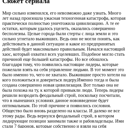
Сюжет сериала
Мир сильно изменился, его невозможно даже узнать. Много
лет назад произошла ужасная техногенная катастрофа, которая
практически полностью уничтожила цивилизацию. А те ее
остатки, которым удалось уцелеть, оказались совершенно
бесполезны. Целые города были стерты с лица земли и это
сильно угнетало выживших. Ведь они не могли понять, как
действовать в данной ситуации и какое из предпринятых
действий будет максимально правильным. Начался настоящий
хаос, который охватил всех уцелевших. Подобное могло стать
причиной еще большей катастрофы. Но все обошлось
благодаря тому, что появились настоящие лидеры, которые
пожелали взять на себя управление людьми. В тот момент это
было именно то, чего не хватало. Выжившие просто хотели на
кого положиться и довериться лидеру.Именно тогда и была
создана совершенно новая цивилизация. Вот только она не
была похожа на ту, к которой привыкли люди. Теперь лидеры
решили возродить феодальный строй, поскольку посчитали,
что в нынешних условиях данное нововведение будет
оптимальным. По этой причине и появились сословия.
Общество было вновь разделено на классы. И далеко не все
этому рады. Ведь вернулся феодальный строй, в котором
лидирующие позиции занимали также и рабовладельцы. Ими
стали 7 баронов, которые собственно и взяли на себя