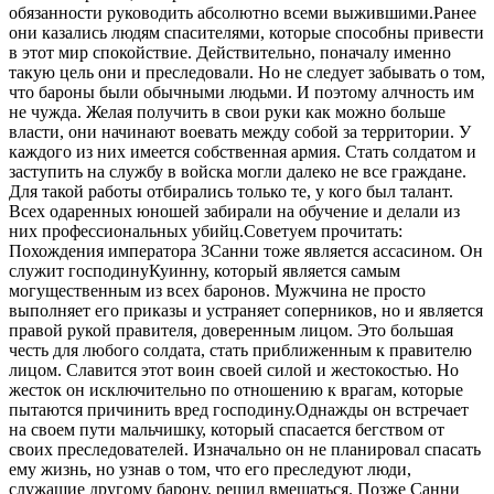
обязанности руководить абсолютно всеми выжившими.Ранее
они казались людям спасителями, которые способны привести
в этот мир спокойствие. Действительно, поначалу именно
такую цель они и преследовали. Но не следует забывать о том,
что бароны были обычными людьми. И поэтому алчность им
не чужда. Желая получить в свои руки как можно больше
власти, они начинают воевать между собой за территории. У
каждого из них имеется собственная армия. Стать солдатом и
заступить на службу в войска могли далеко не все граждане.
Для такой работы отбирались только те, у кого был талант.
Всех одаренных юношей забирали на обучение и делали из
них профессиональных убийц.
Советуем прочитать:
Похождения императора 3
Санни тоже является ассасином. Он
служит господинуКуинну, который является самым
могущественным из всех баронов. Мужчина не просто
выполняет его приказы и устраняет соперников, но и является
правой рукой правителя, доверенным лицом. Это большая
честь для любого солдата, стать приближенным к правителю
лицом. Славится этот воин своей силой и жестокостью. Но
жесток он исключительно по отношению к врагам, которые
пытаются причинить вред господину.Однажды он встречает
на своем пути мальчишку, который спасается бегством от
своих преследователей. Изначально он не планировал спасать
ему жизнь, но узнав о том, что его преследуют люди,
служащие другому барону, решил вмешаться. Позже Санни