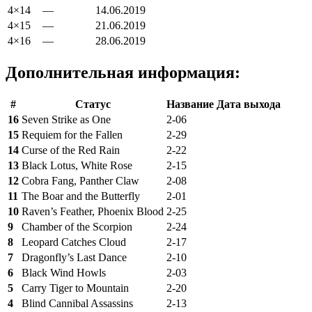
4×14
—
14.06.2019
4×15
—
21.06.2019
4×16
—
28.06.2019
Дополнительная информация:
#
Статус
Название
Дата выхода
16
Seven Strike as One
2-06
15
Requiem for the Fallen
2-29
14
Curse of the Red Rain
2-22
13
Black Lotus, White Rose
2-15
12
Cobra Fang, Panther Claw
2-08
11
The Boar and the Butterfly
2-01
10
Raven’s Feather, Phoenix Blood
2-25
9
Chamber of the Scorpion
2-24
8
Leopard Catches Cloud
2-17
7
Dragonfly’s Last Dance
2-10
6
Black Wind Howls
2-03
5
Carry Tiger to Mountain
2-20
4
Blind Cannibal Assassins
2-13