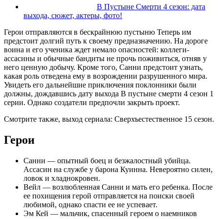
В Пустыне Смерти 4 сезон: дата
выхода, сюжет, актеры, фото!
Герои отправляются в бескрайнюю пустыню Теперь им
предстоит долгий путь к своему предназначению. На дороге
воина и его ученика ждет немало опасностей: коллеги-
ассасины и обычные бандиты не прочь поживиться, отняв у
него ценную добычу. Кроме того, Санни предстоит узнать,
какая роль отведена ему в возрождении разрушенного мира.
Увидеть его дальнейшие приключения поклонники были
должны, дождавшись дату выхода В пустыне смерти 4 сезон 1
серии. Однако создатели предпочли закрыть проект.
Смотрите также, выход сериала: Сверхъестественное 15 сезон.
Герои
Санни — опытный боец и безжалостный убийца.
Ассасин на службе у барона Куинна. Невероятно силен,
ловок и хладнокровен.
Вейл — возлюбленная Санни и мать его ребенка. После
ее похищения герой отправляется на поиски своей
любимой, однако спасти ее не успевает.
Эм Кей — мальчик, спасенный героем о наемников