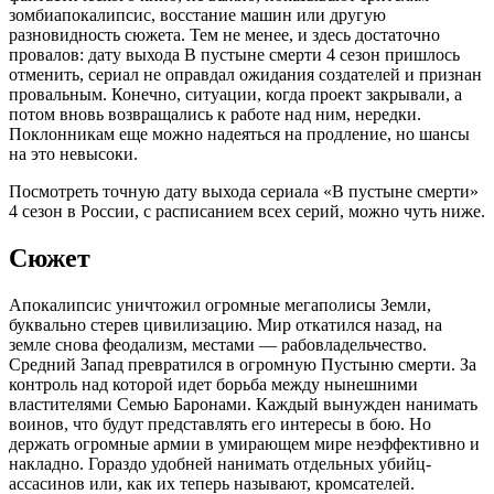
зомбиапокалипсис, восстание машин или другую
разновидность сюжета. Тем не менее, и здесь достаточно
провалов: дату выхода В пустыне смерти 4 сезон пришлось
отменить, сериал не оправдал ожидания создателей и признан
провальным. Конечно, ситуации, когда проект закрывали, а
потом вновь возвращались к работе над ним, нередки.
Поклонникам еще можно надеяться на продление, но шансы
на это невысоки.
Посмотреть точную дату выхода сериала «В пустыне смерти»
4 сезон в России, с расписанием всех серий, можно чуть ниже.
Сюжет
Апокалипсис уничтожил огромные мегаполисы Земли,
буквально стерев цивилизацию. Мир откатился назад, на
земле снова феодализм, местами — рабовладельчество.
Средний Запад превратился в огромную Пустыню смерти. За
контроль над которой идет борьба между нынешними
властителями Семью Баронами. Каждый вынужден нанимать
воинов, что будут представлять его интересы в бою. Но
держать огромные армии в умирающем мире неэффективно и
накладно. Гораздо удобней нанимать отдельных убийц-
ассасинов или, как их теперь называют, кромсателей.