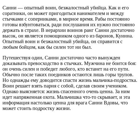
Санни — опытный воин, безжалостный убийца. Как и его
соратники, он может пригодиться нанимателем и между
стычками с соперниками, в мирное время. Рабы постоянно
готовы взбунтоваться, ради послушания их нужно постоянно
держать в страхе. В иерархии воинов ранг Санни достаточно
высок, он является помощником одного из баронов, Куинна.
Опытный воин и безжалостный убийца, он справится с
любым бойцом, как бы силен тот ни был.
Путешествуя один, Санни достаточно часто вынужден
доказывать превосходство в стычках. Мужчина не боится боя:
он очень силен и победит любого, кто встанет на его пути.
Обычно после таких поединков остаются лишь горы трупов.
Но однажды ему доводится спасти жизнь мальчика-подростка.
Воин решает взять парня с собой, сделав своим учеником.
Однако выясняется: жизнь спасенного очень ценна. За ним
идет напряженная охота. Мальчишка что-то скрывает, и эта
информация настолько ценна для врага Санни Вдовы, что
может стоить подростку жизни.