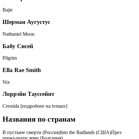
Bajie
Шерман Аугустус
Nathaniel Moon
Бабу Сисей
Pilgrim
Ella Rae Smith
Nix
Лоррэйн Тауссейнт
Cressida
[подробнее на tvmaze]
Названия по странам
В пустыне смерти (Россия)Into the Badlands (США)През
прокълнати земи (Болгария)