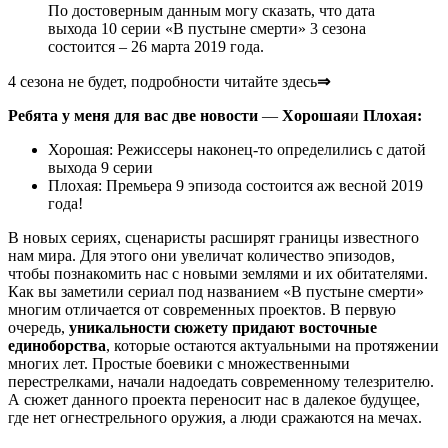
По достоверным данным могу сказать, что дата
выхода 10 серии «В пустыне смерти» 3 сезона
состоится –
26 марта 2019 года
.
4 сезона не будет
, подробности читайте здесь
⇒
Ребята у меня для вас две новости
—
Хорошая
и
Плохая:
Хорошая
: Режиссеры наконец-то определились с датой
выхода 9 серии
Плохая
: Премьера 9 эпизода состоится аж весной 2019
года!
В новых сериях, сценаристы расширят границы известного
нам мира. Для этого они увеличат количество эпизодов,
чтобы познакомить нас с новыми землями и их обитателями.
Как вы заметили сериал под названием «В пустыне смерти»
многим отличается от современных проектов. В первую
очередь,
уникальности сюжету придают восточные
единоборства
, которые остаются актуальными на протяжении
многих лет. Простые боевики с множественными
перестрелками, начали надоедать современному телезрителю.
А сюжет данного проекта переносит нас в далекое будущее,
где нет огнестрельного оружия, а люди сражаются на мечах.