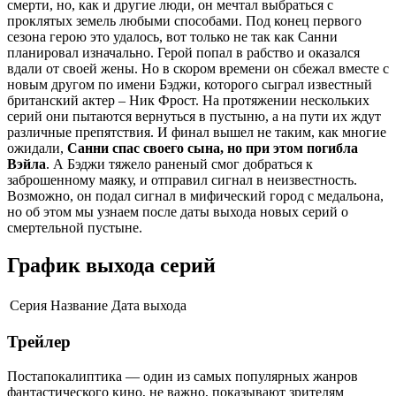
смерти, но, как и другие люди, он мечтал выбраться с
проклятых земель любыми способами. Под конец первого
сезона герою это удалось, вот только не так как Санни
планировал изначально. Герой попал в рабство и оказался
вдали от своей жены. Но в скором времени он сбежал вместе с
новым другом по имени Бэджи, которого сыграл известный
британский актер – Ник Фрост. На протяжении нескольких
серий они пытаются вернуться в пустыню, а на пути их ждут
различные препятствия. И финал вышел не таким, как многие
ожидали,
Санни спас своего сына, но при этом погибла
Вэйла
. А Бэджи тяжело раненый смог добраться к
заброшенному маяку, и отправил сигнал в неизвестность.
Возможно, он подал сигнал в мифический город с медальона,
но об этом мы узнаем после даты выхода новых серий о
смертельной пустыне.
График выхода серий
Серия
Название
Дата выхода
Трейлер
Постапокалиптика — один из самых популярных жанров
фантастического кино, не важно, показывают зрителям