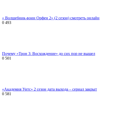
« Волшебник-воин Орфен 2» (2 сезон) смотреть онлайн
0
493
Почему «Трон 3: Восхождение» до сих пор не вышел
0
501
«Академия Уитс» 2 сезон дата выхода – сериал закрыт
0
581