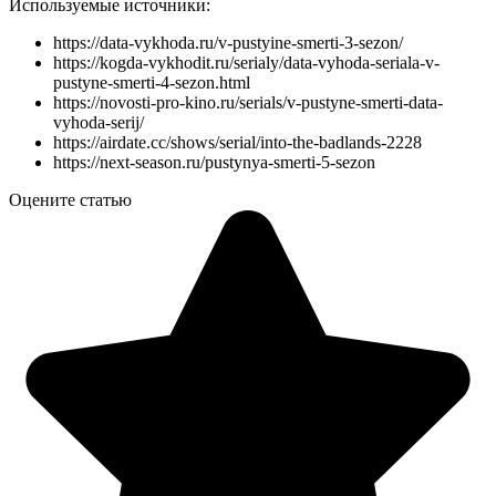
Используемые источники:
https://data-vykhoda.ru/v-pustyine-smerti-3-sezon/
https://kogda-vykhodit.ru/serialy/data-vyhoda-seriala-v-
pustyne-smerti-4-sezon.html
https://novosti-pro-kino.ru/serials/v-pustyne-smerti-data-
vyhoda-serij/
https://airdate.cc/shows/serial/into-the-badlands-2228
https://next-season.ru/pustynya-smerti-5-sezon
Оцените статью