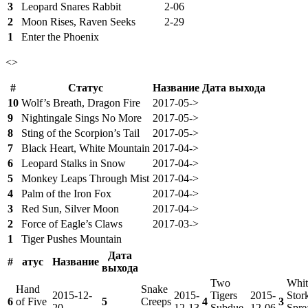
3
Leopard Snares Rabbit
2-06
2
Moon Rises, Raven Seeks
2-29
1
Enter the Phoenix
<>
#
Статус
Название
Дата выхода
10
Wolf’s Breath, Dragon Fire
2017-05->
9
Nightingale Sings No More
2017-05->
8
Sting of the Scorpion’s Tail
2017-05->
7
Black Heart, White Mountain
2017-04->
6
Leopard Stalks in Snow
2017-04->
5
Monkey Leaps Through Mist
2017-04->
4
Palm of the Iron Fox
2017-04->
3
Red Sun, Silver Moon
2017-04->
2
Force of Eagle’s Claws
2017-03->
1
Tiger Pushes Mountain
Дата
#
атус
Название
выхода
Two
Whit
Hand
Snake
2015-12-
2015-
Tigers
2015-
Stor
6
of Five
5
Creeps
4
3
20
12-13
Subdue
12-06
Spre