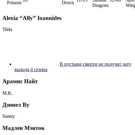
Poisons
Down
Dragons
Win
Alexia “Ally” Ioannides
Tilda
В пустыне смерти не получат дату
выхода 4 сезона
Арамис Найт
M.K.
Дэниел Ву
Sunny
Мадлен Мэнток