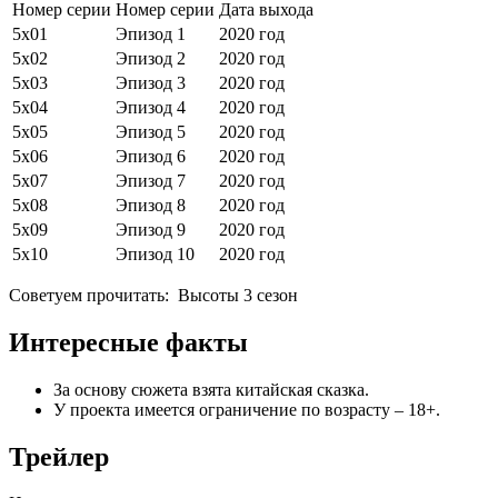
Номер серии
Номер серии
Дата выхода
5х01
Эпизод 1
2020 год
5х02
Эпизод 2
2020 год
5х03
Эпизод 3
2020 год
5х04
Эпизод 4
2020 год
5х05
Эпизод 5
2020 год
5х06
Эпизод 6
2020 год
5х07
Эпизод 7
2020 год
5х08
Эпизод 8
2020 год
5х09
Эпизод 9
2020 год
5х10
Эпизод 10
2020 год
Советуем прочитать:
Высоты 3 сезон
Интересные факты
За основу сюжета взята китайская сказка.
У проекта имеется ограничение по возрасту – 18+.
Трейлер