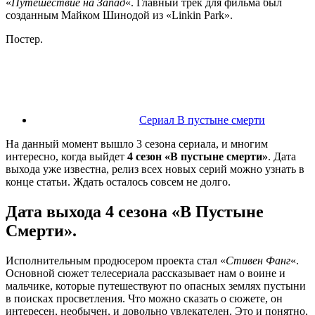
«
Путешествие на Запад
«. Главный трек для фильма был
созданным Майком Шинодой из «Linkin Park».
Постер.
Сериал В пустыне смерти
На данный момент вышло 3 сезона сериала, и многим
интересно, когда выйдет
4 сезон «В пустыне смерти»
. Дата
выхода уже известна, релиз всех новых серий можно узнать в
конце статьи. Ждать осталось совсем не долго.
Дата выхода 4 сезона «В Пустыне
Смерти».
Исполнительным продюсером проекта стал «
Стивен Фанг
«.
Основной сюжет телесериала рассказывает нам о воине и
мальчике, которые путешествуют по опасных землях пустыни
в поисках просветления. Что можно сказать о сюжете, он
интересен, необычен, и довольно увлекателен. Это и понятно,