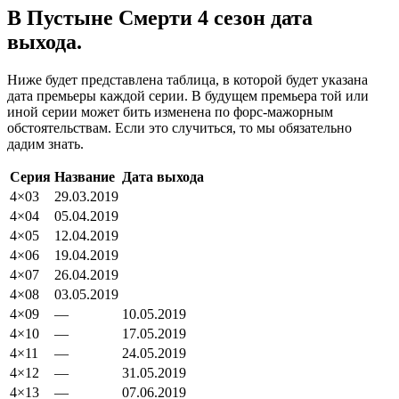
В Пустыне Смерти 4 сезон дата
выхода.
Ниже будет представлена таблица, в которой будет указана
дата премьеры каждой серии. В будущем премьера той или
иной серии может бить изменена по форс-мажорным
обстоятельствам. Если это случиться, то мы обязательно
дадим знать.
Серия
Название
Дата выхода
4×03
29.03.2019
4×04
05.04.2019
4×05
12.04.2019
4×06
19.04.2019
4×07
26.04.2019
4×08
03.05.2019
4×09
—
10.05.2019
4×10
—
17.05.2019
4×11
—
24.05.2019
4×12
—
31.05.2019
4×13
—
07.06.2019