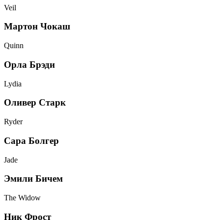
Veil
Мартон Чокаш
Quinn
Орла Брэди
Lydia
Оливер Старк
Ryder
Сара Болгер
Jade
Эмили Бичем
The Widow
Ник Фрост