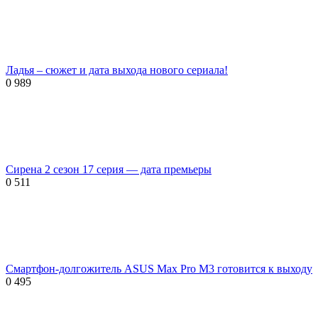
Ладья – сюжет и дата выхода нового сериала!
0
989
Сирена 2 сезон 17 серия — дата премьеры
0
511
Смартфон-долгожитель ASUS Max Pro M3 готовится к выходу
0
495