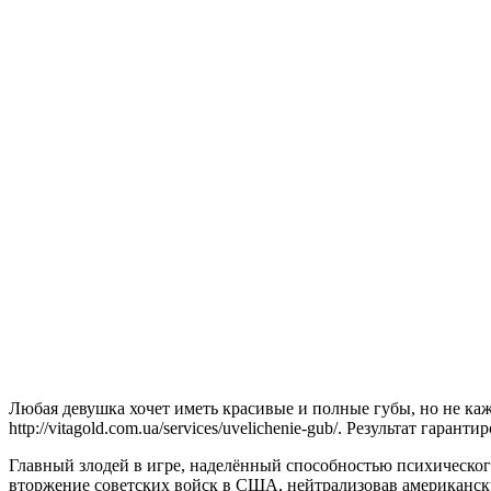
Любая девушка хочет иметь красивые и полные губы, но не кажд
http://vitagold.com.ua/services/uvelichenie-gub/. Результат гаранти
Главный злодей в игре, наделённый способностью психическог
вторжение советских войск в США, нейтрализовав американску