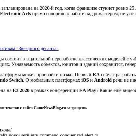
d
запланирована на 2020-й год, когда франшизе стукнет ровно 25
Electronic
Arts
прямо говорило о работе над ремастером, не уточ
отивам "Звездного десанта"
нды состоит в тщательной переработке классических моделей с 
ях. Узнаваемость объектов, юнитов и зданий сохранится, генер
е платформы может произойти позже. Первый
RA
сейчас разрабаты
endo
Switch
. О мобильных платформах
iOS
и
Android
речи не идё
ена на
E3 2020
в рамках конференции
EA
Play
? Какие ещё видео
ие текстов с сайта GameNewsBlog.ru запрещено.
ыхода/
eliz-novoj-serii-igry-command-conquer-red-alert-4/