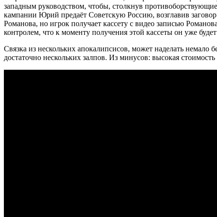
западным руководством, чтобы, столкнув противоборствующие
кампании Юрий предаёт Советскую Россию, возглавив заговор п
Романова, но игрок получает кассету с видео записью Романова
контролем, что к моменту получения этой кассеты он уже буде
Связка из нескольких апокалипсисов, может наделать немало бе
достаточно нескольких залпов. Из минусов: высокая стоимость 