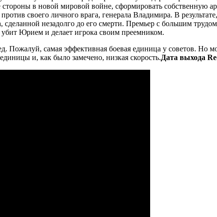
 стороны в новой мировой войне, сформировать собственную ар
ротив своего личного врага, генерала Владимира. В результате,
, сделанной незадолго до его смерти. Премьер с большим трудом
т убит Юрием и делает игрока своим преемником.
д. Пожалуй, самая эффективная боевая единица у советов. Но мо
единицы и, как было замечено, низкая скорость.
Дата выхода Red