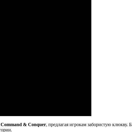
и
Command &
Conquer
, предлагая игрокам забористую клюкву.
тории.