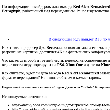
По информации инсайдеров, дата выхода
Red
Alert
Remastere
Petroglyph
, работающей над переизданием. Ранее издательство
В следующем году выйдет RTS по м
Как заявил продюсер
Дж. Весселла
, основная задача его кома
разрешение картинки достигнет
4
K
на флагманских конфигураци
Что касается второй и третьей части, перенос на современны
вероятности игру портируют на
PS4
,
Xbox
One
и даже на
Nint
Как считаете, будет ли дата выхода
Red
Alert
Remastered
заявл
формате переиздания? Напишите об этом в комментариях.
Подписывайтесь на наши каналы в Яндекс.Дзене и на YouTube! Копирован
Используемые источники:
https://datavyhoda.com/когда-выйдет-игра/red-alert-4-дата-в
http://news-video.ru/kompaniya-westwood-studios-predstavila-r