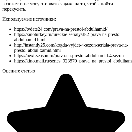
в сюжет и не могу оторваться даже на то, чтобы пойти
перекусить.
Используемые источники:
https://tvdate24.com/prava-na-prestol-abdulhamid/
https://kinoturkey.ru/tureckie-serialy/382-prava-na-prestol-
abdulhamid.html
http://instantly25.com/kogda-vyjdet-4-sezon-seriala-prava-na-
prestol-abdul-xamid.html
https://next-season.ru/prava-na-prestol-abdulhamid-4-sezon
https://kino.mail.ru/series_923570_prava_na_prestol_abdulham
Оцените статью