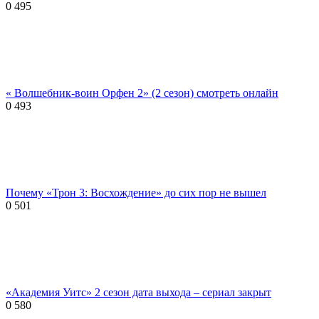
0
495
« Волшебник-воин Орфен 2» (2 сезон) смотреть онлайн
0
493
Почему «Трон 3: Восхождение» до сих пор не вышел
0
501
«Академия Уитс» 2 сезон дата выхода – сериал закрыт
0
580