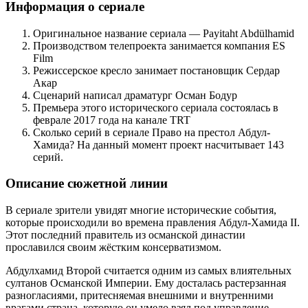
Информация о сериале
Оригинальное название сериала — Payitaht Abdülhamid
Производством телепроекта занимается компания ES
Film
Режиссерское кресло занимает постановщик Сердар
Акар
Сценарий написал драматург Осман Бодур
Премьера этого исторического сериала состоялась в
феврале 2017 года на канале TRT
Сколько серий в сериале Право на престол Абдул-
Хамида? На данный момент проект насчитывает 143
серий.
Описание сюжетной линии
В сериале зрители увидят многие исторические события,
которые происходили во времена правления Абдул-Хамида II.
Этот последний правитель из османской династии
прославился своим жёстким консерватизмом.
Абдулхамид Второй считается одним из самых влиятельных
султанов Османской Империи. Ему досталась растерзанная
разногласиями, притесняемая внешними и внутренними
врагами страна, которую он умело взял под управление.