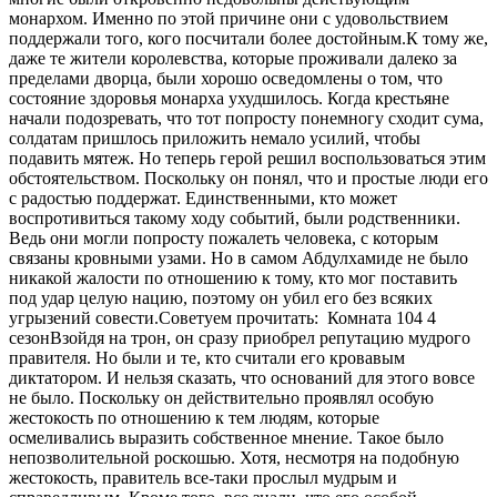
монархом. Именно по этой причине они с удовольствием
поддержали того, кого посчитали более достойным.К тому же,
даже те жители королевства, которые проживали далеко за
пределами дворца, были хорошо осведомлены о том, что
состояние здоровья монарха ухудшилось. Когда крестьяне
начали подозревать, что тот попросту понемногу сходит сума,
солдатам пришлось приложить немало усилий, чтобы
подавить мятеж. Но теперь герой решил воспользоваться этим
обстоятельством. Поскольку он понял, что и простые люди его
с радостью поддержат. Единственными, кто может
воспротивиться такому ходу событий, были родственники.
Ведь они могли попросту пожалеть человека, с которым
связаны кровными узами. Но в самом Абдулхамиде не было
никакой жалости по отношению к тому, кто мог поставить
под удар целую нацию, поэтому он убил его без всяких
угрызений совести.
Советуем прочитать:
Комната 104 4
сезон
Взойдя на трон, он сразу приобрел репутацию мудрого
правителя. Но были и те, кто считали его кровавым
диктатором. И нельзя сказать, что оснований для этого вовсе
не было. Поскольку он действительно проявлял особую
жестокость по отношению к тем людям, которые
осмеливались выразить собственное мнение. Такое было
непозволительной роскошью. Хотя, несмотря на подобную
жестокость, правитель все-таки прослыл мудрым и