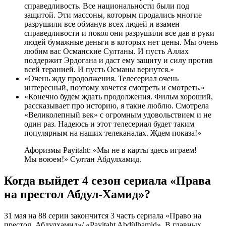
справедливость. Все национальности были под
защитой. Эти массоны, которым продались многие
разрушили все обманув всех людей и взамен
справедливости и покоя они разрушили все дав в руки
людей бумажные деньги в которых нет цены. Мы очень
любим вас Османские Султаны. И пусть Аллах
поддержит Эрдогана и даст ему защиту и силу против
всей теранией. И пусть Османы вернутся.»
«Очень жду продолжения. Телесериал очень
интересный, поэтому хочется смотреть и смотреть.»
«Конечно будем ждать продолжения. Фильм хороший,
рассказывает про историю, я такие люблю. Смотрела
«Великолепный век» с огромным удовольствием и не
один раз. Надеюсь и этот телесериал будет таким
популярным на наших телеканалах. Ждем показа!»
Афоризмы Payitaht: «Мы не в карты здесь играем!
Мы воюем!» Султан Абдулхамид.
Когда выйдет 4 сезон сериала «Права
на престол Абдул-Хамид»?
31 мая на 88 серии закончится 3 часть сериала «Право на
престол. Абдулхамид»/ «Payitaht Abdülhamid». В главных