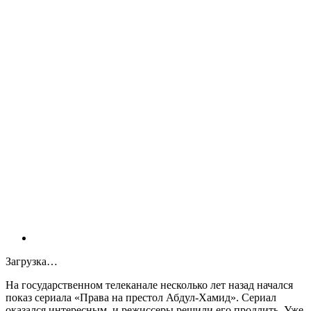
Загрузка…
На государственном телеканале несколько лет назад начался
показ сериала «Права на престол Абдул-Хамид». Сериал
оказался интересным, и режиссеры решили его продлить. Уже