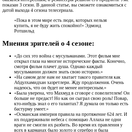
показан 3 сезон. В данной статье, вы сможете ознакомиться с
датой выхода 4 сезона телесериала.
«Пока в этом мире есть люди, которых нельзя
купить, я не буду жить спокойно!» Эдмонд
Ротшильд
Мнения зрителей о 4 сезоне:
«До сих это война с мусульманами. Этот фильм мне
открыл глаза на многие исторические факты. Конечно,
смотря фильм плачет душа. Однако каждый
мусульманин должен знать свою историю.»
«На самом деле нам не хватает такого правителя как
Абдулхамидхан хазретлери. Жду продолжения. Очень
надеюсь, что он будет не менее интересным.»
«Была уверена, что Махмуд в сговоре с повелителем! Он
больше не предаст! Но как он сыграл свою роль! Повар,
кто-нибудь знал о его талантах? Я думала он только есть
бастурму умеет.»
«Османская империя правила на протяжение 624 лет. И
их поддерживали небеса с помощью Аллаха не одни
враги не смогли их разбить. Во время их правления у
всех в карманах было золото и серебро и была