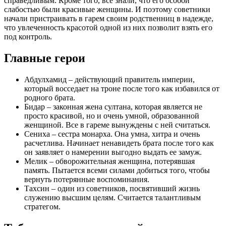
справедливым. Кроме того, все знали, что его особой
слабостью были красивые женщины. И поэтому советники
начали пристраивать в гарем своим родственниц в надежде,
что увлеченность красотой одной из них позволит взять его
под контроль.
Главные герои
Абдулхамид – действующий правитель империи,
который восседает на троне после того как избавился от
родного брата.
Бидар – законная жена султана, которая является не
просто красивой, но и очень умной, образованной
женщиной. Все в гареме вынуждены с ней считаться.
Сениха – сестра монарха. Она умна, хитра и очень
расчетлива. Начинает ненавидеть брата после того как
он заявляет о намерении выгодно выдать ее замуж.
Мелик – обворожительная женщина, потерявшая
память. Пытается всеми силами добиться того, чтобы
вернуть потерянные воспоминания.
Тахсин – один из советников, посвятивший жизнь
служению высшим целям. Считается талантливым
стратегом.