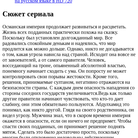
на русском языке в HD 720
Сюжет сериала
Османская империя продолжает развиваться и расцветать.
Жизнь всех подданных практически похожа на сказку.
Поскольку был установлен долгожданный мир. Все
радовались спокойным денькам и надеялись, что мир
продлится как можно дольше. Однако, никто не догадывается
о том, какая угроза нависла над страной. Исходит она вовсе не
от завоевателей, а от самого правителя. Человек,
восседающий на троне, опьяненный абсолютной властью,
понемногу начинает сходить с ума. Он попросту не может
контролировать свои порывы жестокости. Кроме того,
решения, принимаемые султаном, негативно отражаются на
безопасности страны. С каждым днем опасность нападения со
стороны соседних государств увеличивается.Ведь как только
другие правители начинают чувствовать, что кто-то дает
слабину, они этим обязательно пользуются. Абдулхамид это
понимал, как никто другой. Глядя на своего родственника, он
видел угрозу. Мужчина знал, что в скором времени империя
окажется в опасности, если он ничего не предпримет. Чтобы
спасти своих подданных, он принимает решение поднять
мятеж. Сделать это было достаточно просто, поскольку
многие были откровенно недовольны действующим