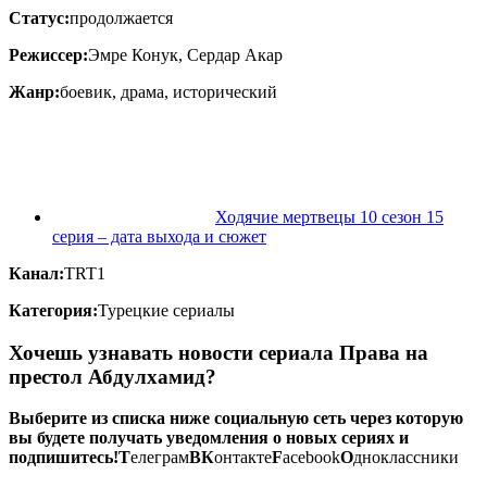
Статус:
продолжается
Режиссер:
Эмре Конук, Сердар Акар
Жанр:
боевик, драма, исторический
Ходячие мертвецы 10 сезон 15
серия – дата выхода и сюжет
Канал:
TRT1
Категория:
Турецкие сериалы
Хочешь узнавать новости сериала Права на
престол Абдулхамид?
Выберите из списка ниже социальную сеть через которую
вы будете получать уведомления о новых сериях и
подпишитесь!
Т
елеграм
ВК
онтакте
F
acebook
О
дноклассники