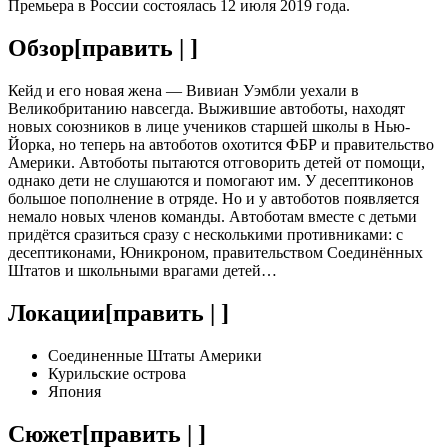
Премьера в России состоялась 12 июля 2019 года.
Обзор
[
править
|
]
Кейд и его новая жена — Вивиан Уэмбли уехали в
Великобританию навсегда. Выжившие автоботы, находят
новых союзников в лице учеников старшей школы в Нью-
Йорка, но теперь на автоботов охотится ФБР и правительство
Америки. Автоботы пытаются отговорить детей от помощи,
однако дети не слушаются и помогают им. У десептиконов
большое пополнение в отряде. Но и у автоботов появляется
немало новых членов команды. Автоботам вместе с детьми
придётся сразиться сразу с несколькими противниками: с
десептиконами, Юникроном, правительством Соединённых
Штатов и школьными врагами детей…
Локации
[
править
|
]
Соединенные Штаты Америки
Курильские острова
Япония
Сюжет
[
править
|
]