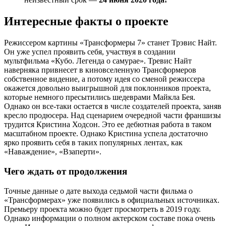
Интересные факты о проекте
Режиссером картины «Трансформеры 7» станет Трэвис Найт.
Он уже успел проявить себя, участвуя в создании
мультфильма «Кубо. Легенда о самурае». Тревис Найт
наверняка привнесет в киновселенную Трансформеров
собственное видение, а потому идея со сменой режиссера
окажется довольно выигрышной для поклонников проекта,
которые немного пресытились шедеврами Майкла Бея.
Однако он все-таки остается в числе создателей проекта, заняв
кресло продюсера. Над сценарием очередной части франшизы
трудится Кристина Ходсон. Это ее дебютная работа в таком
масштабном проекте. Однако Кристина успела достаточно
ярко проявить себя в таких популярных лентах, как
«Наваждение», «Взаперти».
Чего ждать от продолжения
Точные данные о дате выхода седьмой части фильма о
«Трансформерах» уже появились в официальных источниках.
Премьеру проекта можно будет просмотреть в 2019 году.
Однако информации о полном актерском составе пока очень