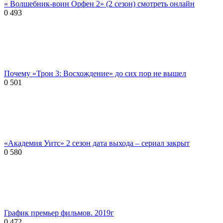
« Волшебник-воин Орфен 2» (2 сезон) смотреть онлайн
0
493
Почему «Трон 3: Восхождение» до сих пор не вышел
0
501
«Академия Уитс» 2 сезон дата выхода – сериал закрыт
0
580
График премьер фильмов. 2019г
0
472