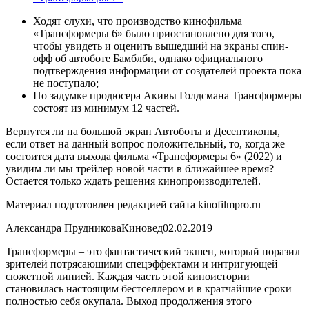
Ходят слухи, что производство кинофильма
«Трансформеры 6» было приостановлено для того,
чтобы увидеть и оценить вышедший на экраны спин-
офф об автоботе Бамблби, однако официального
подтверждения информации от создателей проекта пока
не поступало;
По задумке продюсера Акивы Голдсмана Трансформеры
состоят из минимум 12 частей.
Вернутся ли на большой экран Автоботы и Десептиконы,
если ответ на данный вопрос положительный, то, когда же
состоится дата выхода фильма «Трансформеры 6» (2022) и
увидим ли мы трейлер новой части в ближайшее время?
Остается только ждать решения кинопроизводителей.
Материал подготовлен редакцией сайта kinofilmpro.ru
Александра ПрудниковаКиновед02.02.2019
Трансформеры – это фантастический экшен, который поразил
зрителей потрясающими спецэффектами и интригующей
сюжетной линией. Каждая часть этой киноистории
становилась настоящим бестселлером и в кратчайшие сроки
полностью себя окупала. Выход продолжения этого