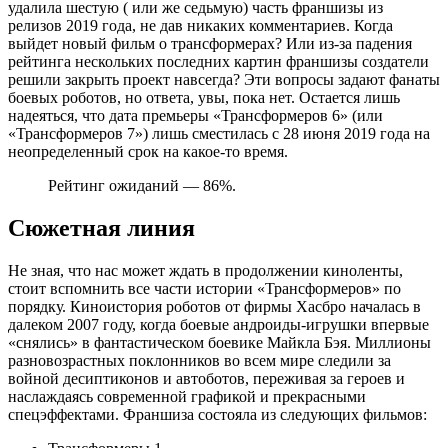
удалила шестую ( или же седьмую) часть франшизы из
релизов 2019 года, не дав никаких комментариев. Когда
выйдет новый фильм о трансформерах? Или из-за падения
рейтинга нескольких последних картин франшизы создатели
решили закрыть проект навсегда? Эти вопросы задают фанаты
боевых роботов, но ответа, увы, пока нет. Остается лишь
надеяться, что дата премьеры «Трансформеров 6» (или
«Трансформеров 7») лишь сместилась с 28 июня 2019 года на
неопределенный срок на какое-то время.
Рейтинг ожиданий — 86%.
Сюжетная линия
Не зная, что нас может ждать в продолжении киноленты,
стоит вспомнить все части истории «Трансформеров» по
порядку. Киноистория роботов от фирмы Хасбро началась в
далеком 2007 году, когда боевые андроиды-игрушки впервые
«снялись» в фантастическом боевике Майкла Бэя. Миллионы
разновозрастных поклонников во всем мире следили за
войной десиптиконов и автоботов, переживая за героев и
наслаждаясь современной графикой и прекрасными
спецэффектами. Франшиза состояла из следующих фильмов: