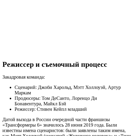
Режиссер и съемочный процесс
Закадровая команда:
Сценарий: Джоби Харольд, Мэтт Холлоуэй, Артур
Маркам
Продюсеры: Том ДеСанто, Лоренцо Ди
Бонавентура, Майкл Бэй
Режиссер: Стивен Кейпл младший
Датой выхода в России очередной части франшизы
«Трансформеры 6» значилось 28 июня 2019 года. Были
известны имена сценаристов: были заявлены таким имена,
как Мэтт Холлоуэй (сценарий «Железного человека» и «Тени