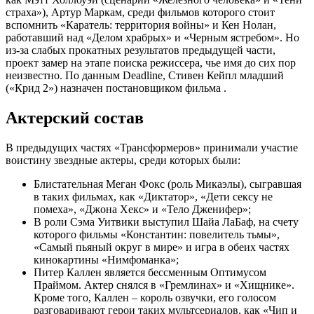
страха»), Артур Маркам, среди фильмов которого стоит
вспомнить «Каратель: территория войны» и Кен Нолан,
работавший над «Делом храбрых» и «Черным ястребом». Но
из-за слабых прокатных результатов предыдущей части,
проект замер на этапе поиска режиссера, чье имя до сих пор
неизвестно. По данным Deadline, Стивен Кейпл младший
(«Крид 2») назначен постановщиком фильма .
Актерский состав
В предыдущих частях «Трансформеров» принимали участие
воистину звездные актеры, среди которых были:
Блистательная Меган Фокс (роль Микаэлы), сыгравшая
в таких фильмах, как «Диктатор», «Дети сексу не
помеха», «Джона Хекс» и «Тело Дженифер»;
В роли Сэма Уитвики выступил Шайа ЛаБаф, на счету
которого фильмы «Константин: повелитель тьмы»,
«Самый пьяный округ в мире» и игра в обеих частях
кинокартины «Нимфоманка»;
Питер Каллен является бессменным Оптимусом
Праймом. Актер снялся в «Гремлинах» и «Хищнике».
Кроме того, Каллен – король озвучки, его голосом
разговаривают герои таких мультсериалов, как «Чип и