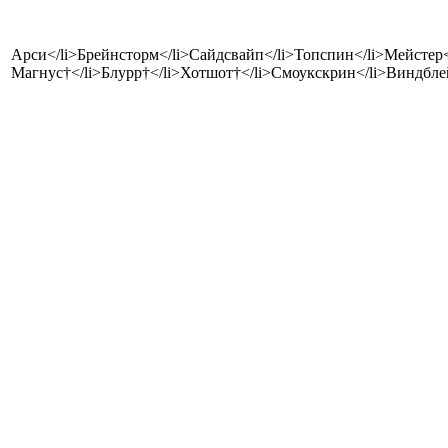
Арси</li>Брейнсторм</li>Сайдсвайп</li>Топспин</li>Мейстер</
Магнус†</li>Блурр†</li>Хотшот†</li>Смоукскрин</li>Виндбле