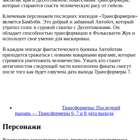
которые стараются спасти человеческую расу от гибели.
Ключевым персонажем последних эпизодов «Трансформеров»
является Бамблби. Это добрый и забавный Автобот, который
утратил голос в суровой схватке с Десептиконами. Он
обладает способностью трансформации в Фольксваген Жук и
использует свое умение для маскировки.
В каждом эпизоде фантастического боевика Автоботам
приходится сражаться с новыми коварными врагами, которые
стремятся уничтожить человечество. Узнать кто станет
антагонистом следующей части киноэпопеи фанаты смогут
после того как будет озвучена дата выхода Трансформеры 7.
Трансформеры: Последний
рыцарь — Трансформеры 6, 7 и 8 дата выхода
Персонажи
Руководство киностудии очень тщательно и ответственно