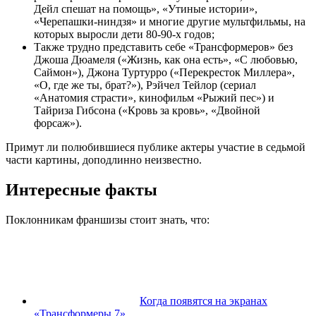
Дейл спешат на помощь», «Утиные истории»,
«Черепашки-ниндзя» и многие другие мультфильмы, на
которых выросли дети 80-90-х годов;
Также трудно представить себе «Трансформеров» без
Джоша Дюамеля («Жизнь, как она есть», «С любовью,
Саймон»), Джона Туртурро («Перекресток Миллера»,
«О, где же ты, брат?»), Рэйчел Тейлор (сериал
«Анатомия страсти», кинофильм «Рыжий пес») и
Тайриза Гибсона («Кровь за кровь», «Двойной
форсаж»).
Примут ли полюбившиеся публике актеры участие в седьмой
части картины, доподлинно неизвестно.
Интересные факты
Поклонникам франшизы стоит знать, что:
Когда появятся на экранах
«Трансформеры 7»