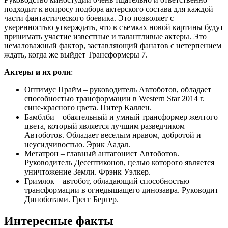
подходит к вопросу подбора актерского состава для каждой
части фантастического боевика. Это позволяет с
уверенностью утверждать, что в съемках новой картины будут
принимать участие известные и талантливые актеры. Это
немаловажный фактор, заставляющий фанатов с нетерпением
ждать, когда же выйдет Трансформеры 7.
Актеры и их роли
:
Оптимус Прайм – руководитель Автоботов, обладает
способностью трансформации в Western Star 2014 г.
сине-красного цвета. Питер Каллен.
Бамблби – обаятельный и умный трансформер желтого
цвета, который является лучшим разведчиком
Автоботов. Обладает веселым нравом, добротой и
неусидчивостью. Эрик Аадал.
Мегатрон – главный антагонист Автоботов.
Руководитель Десептиконов, целью которого является
уничтожение Земли. Фрэнк Уэлкер.
Гримлок – автобот, обладающий способностью
трансформации в огнедышащего динозавра. Руководит
Диноботами. Грегг Бергер.
Интересные факты