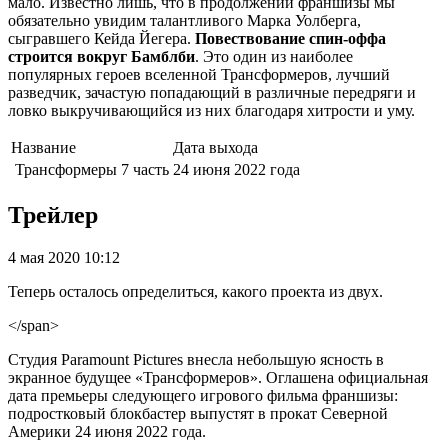
мало. Известно лишь, что в продолжении франшизы мы
обязательно увидим талантливого Марка Уолберга,
сыгравшего Кейда Йегера.
Повествование спин-оффа
строится вокруг Бамблби
. Это один из наиболее
популярных героев вселенной Трансформеров, лучший
разведчик, зачастую попадающий в различные передряги и
ловко выкручивающийся из них благодаря хитрости и уму.
Название
Дата выхода
Трансформеры 7 часть
24
июня
2022
года
Трейлер
4 мая 2020 10:12
Теперь осталось определиться, какого проекта из двух.
</span>
Студия Paramount Pictures внесла небольшую ясность в
экранное будущее «Трансформеров». Оглашена официальная
дата премьеры следующего игрового фильма франшизы:
подростковый блокбастер выпустят в прокат Северной
Америки 24 июня 2022 года.