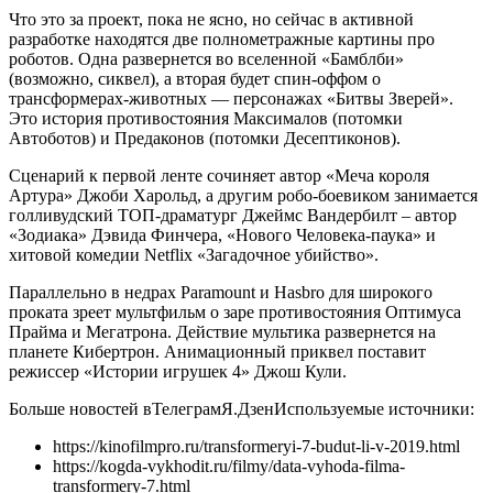
Что это за проект, пока не ясно, но сейчас в активной
разработке находятся две полнометражные картины про
роботов. Одна развернется во вселенной «Бамблби»
(возможно, сиквел), а вторая будет спин-оффом о
трансформерах-животных — персонажах «Битвы Зверей».
Это история противостояния Максималов (потомки
Автоботов) и Предаконов (потомки Десептиконов).
Сценарий к первой ленте сочиняет автор «Меча короля
Артура» Джоби Харольд, а другим робо-боевиком занимается
голливудский ТОП-драматург Джеймс Вандербилт – автор
«Зодиака» Дэвида Финчера, «Нового Человека-паука» и
хитовой комедии Netflix «Загадочное убийство».
Параллельно в недрах Paramount и Hasbro для широкого
проката зреет мультфильм о заре противостояния Оптимуса
Прайма и Мегатрона. Действие мультика развернется на
планете Кибертрон. Анимационный приквел поставит
режиссер «Истории игрушек 4» Джош Кули.
Больше новостей в
Телеграм
Я.Дзен
Используемые источники:
https://kinofilmpro.ru/transformeryi-7-budut-li-v-2019.html
https://kogda-vykhodit.ru/filmy/data-vyhoda-filma-
transformery-7.html