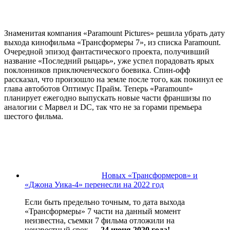
Знаменитая компания «Paramount Pictures» решила убрать дату
выхода кинофильма «Трансформеры 7», из списка Paramount.
Очередной эпизод фантастического проекта, получивший
название «Последний рыцарь», уже успел порадовать ярых
поклонников приключенческого боевика. Спин-офф
рассказал, что произошло на земле после того, как покинул ее
глава автоботов Оптимус Прайм. Теперь «Paramount»
планирует ежегодно выпускать новые части франшизы по
аналогии с Марвел и DC, так что не за горами премьера
шестого фильма.
Новых «Трансформеров» и
«Джона Уика-4» перенесли на 2022 год
Если быть предельно точным, то дата выхода
«Трансформеры» 7 части на данный момент
неизвестна, съемки 7 фильма отложили на
неизвестный срок —
24 июня 2020 года!