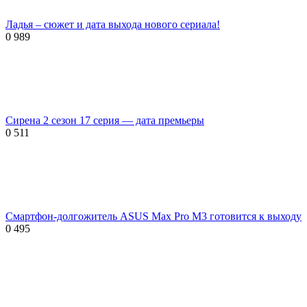
Ладья – сюжет и дата выхода нового сериала!
0
989
Сирена 2 сезон 17 серия — дата премьеры
0
511
Смартфон-долгожитель ASUS Max Pro M3 готовится к выходу
0
495