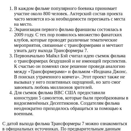
В каждом фильме популярного боевика принимает
участие около 800 человек. Актерский состав проекта
часто меняется из-за необходимости переезжать с места
на место.
Экранизация первого фильма франшизы состоялась в
2009 году. С тех пор появилось множество фанатских
клубов, которые проводят различные тематические
мероприятия, связанные с трансформерами и мечтают
узнать дату выхода Трансформеры 7.
Первоначально Майкл Бэй считал идею съемок фильма
о трансформерах бездушной и не имеющей перспектив.
К счастью он поменял свое решение проведя аналогию
между «Трансформерами» и фильмом «Индиана Джонс.
В поисках утраченного ковчега». Этот проект также не
вызывал у него позитивных ощущений, но зато смог
завоевать любовь миллионов зрителей.
Для съемок фильма ВВС США предоставили
киностудии 5 самолетов, которые были преобразованы в
видоизменённых Десептиконов. Создателям фильма
неоднократно приходилось обращаться за помощью к
военным.
С датой выхода фильма Трансформеры 7 можно ознакомиться
в официальных источниках. По предварительным данным