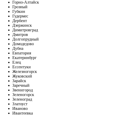
Горно-Алтайск
Грозный
Губкин
Гудермес
Дербент
Дзержинск
Димитровград
Дмитров
Долгопрудный
Домодедово
Дубна
Евпатория
Екатеринбург
Елец
Ессентуки
Железногорск
Жуковский
Зарайск
Заречный
Звенигород
Зеленогорск
Зеленоград
Златоуст
Иваново
Ивантеевка