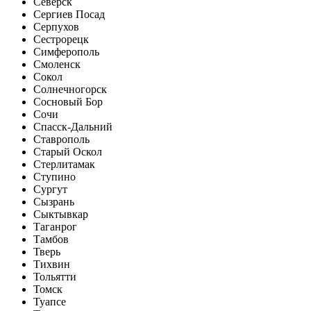
Северск
Сергиев Посад
Серпухов
Сестрорецк
Симферополь
Смоленск
Сокол
Солнечногорск
Сосновый Бор
Сочи
Спасск-Дальний
Ставрополь
Старый Оскол
Стерлитамак
Ступино
Сургут
Сызрань
Сыктывкар
Таганрог
Тамбов
Тверь
Тихвин
Тольятти
Томск
Туапсе