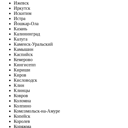
Ижевск
Иркутск
Искитим
Истра
Йошкар-Ола
Казань
Калининград
Калуга
Каменск-Уральский
Камышин
Каспийск
Кемерово
Кингисепп
Кириши
Киров
Кисловодск
Клин
Клинцы
Ковров
Коломна
Колпино
Комсомольск-на-Амуре
Копейск
Королев
Коряжма