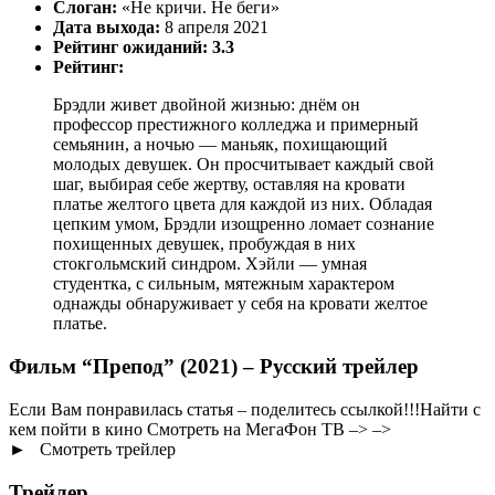
Слоган:
«Не кричи. Не беги»
Дата выхода:
8 апреля 2021
Рейтинг ожиданий:
3.3
Рейтинг:
Брэдли живет двойной жизнью: днём он
профессор престижного колледжа и примерный
семьянин, а ночью — маньяк, похищающий
молодых девушек. Он просчитывает каждый свой
шаг, выбирая себе жертву, оставляя на кровати
платье желтого цвета для каждой из них. Обладая
цепким умом, Брэдли изощренно ломает сознание
похищенных девушек, пробуждая в них
стокгольмский синдром. Хэйли — умная
студентка, с сильным, мятежным характером
однажды обнаруживает у себя на кровати желтое
платье.
Фильм “Препод” (2021) – Русский трейлер
Если Вам понравилась статья – поделитесь ссылкой!!!Найти с
кем пойти в кино Смотреть на МегаФон ТВ –> –>
► Смотреть трейлер
Трейлер