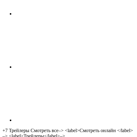
+7
Трейлеры Смотреть все–> <label>Смотреть онлайн </label>
–> <label>Трейлеры</label>–>