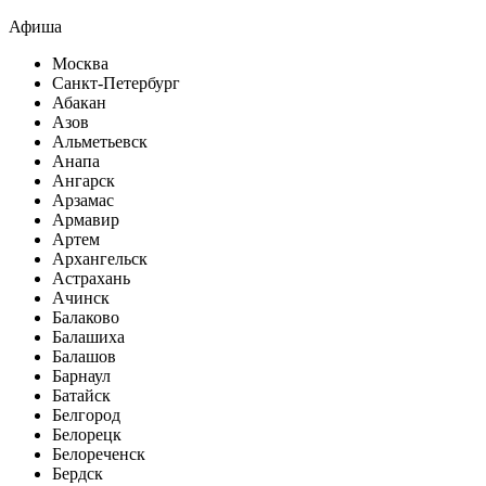
Афиша
Москва
Санкт-Петербург
Абакан
Азов
Альметьевск
Анапа
Ангарск
Арзамас
Армавир
Артем
Архангельск
Астрахань
Ачинск
Балаково
Балашиха
Балашов
Барнаул
Батайск
Белгород
Белорецк
Белореченск
Бердск