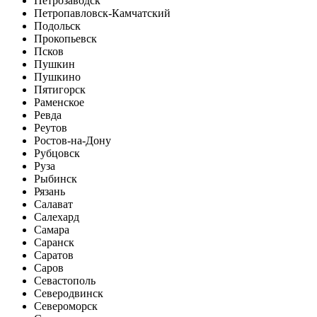
Петрозаводск
Петропавловск-Камчатский
Подольск
Прокопьевск
Псков
Пушкин
Пушкино
Пятигорск
Раменское
Ревда
Реутов
Ростов-на-Дону
Рубцовск
Руза
Рыбинск
Рязань
Салават
Салехард
Самара
Саранск
Саратов
Саров
Севастополь
Северодвинск
Североморск