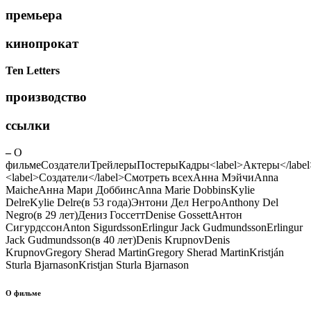
премьера
кинопрокат
Ten Letters
производство
ссылки
–
О
фильме
СоздателиТрейлерыПостерыКадры<label>Актеры</label
<label>Создатели</label>Смотреть всех
Анна Мэйчи
Anna
Maiche
Анна Мари Доббинс
Anna Marie Dobbins
Kylie
Delre
Kylie Delre
(в 53 года)
Энтони Дел Негро
Anthony Del
Negro
(в 29 лет)
Дениз Госсетт
Denise Gossett
Антон
Сигурдссон
Anton Sigurdsson
Erlingur Jack Gudmundsson
Erlingur
Jack Gudmundsson
(в 40 лет)
Denis Krupnov
Denis
Krupnov
Gregory Sherad Martin
Gregory Sherad Martin
Kristján
Sturla Bjarnason
Kristjan Sturla Bjarnason
О фильме