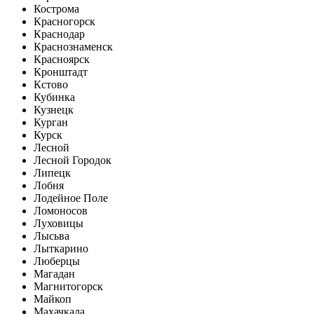
Кострома
Красногорск
Краснодар
Краснознаменск
Красноярск
Кронштадт
Кстово
Кубинка
Кузнецк
Курган
Курск
Лесной
Лесной Городок
Липецк
Лобня
Лодейное Поле
Ломоносов
Луховицы
Лысьва
Лыткарино
Люберцы
Магадан
Магнитогорск
Майкоп
Махачкала