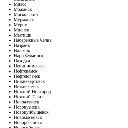
Миасс
Можайск
Московский
Мурманск
Муром
Мценск
Мытищи
Набережные Челны
Назрань
Нальчик
Наро-Фоминск
Находка
Невинномысск
Нефтекамск
Нефтеюганск
Нижневартовск
Нижнекамск
Нижний Новгород
Нижний Тагил
Новоалтайск
Новокузнецк
Новокуйбышевск
Новомосковск
Новороссийск
Новосибирск