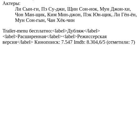
Актеры:
Ли Сын-ги, Пэ Су-джи, Щин Сон-нок, Мун Джон-хи,
Чон Ман-щик, Ким Мин-джон, Пэк Юн-щик, Ли Гён-ён,
Мун Сон-гын, Чан Хёк-чин
Trailer-menu бесплатно:<label>Дубляж</label>
<label>Расширенная</label><label>Режиссерская
версия</label> Кинопоиск:
7.547
Imdb:
8.30
4,6
/
5
(отметили:
7
)