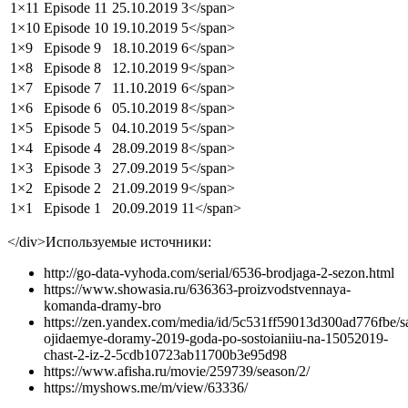
1×11
Episode 11
25.10.2019
3</span>
1×10
Episode 10
19.10.2019
5</span>
1×9
Episode 9
18.10.2019
6</span>
1×8
Episode 8
12.10.2019
9</span>
1×7
Episode 7
11.10.2019
6</span>
1×6
Episode 6
05.10.2019
8</span>
1×5
Episode 5
04.10.2019
5</span>
1×4
Episode 4
28.09.2019
8</span>
1×3
Episode 3
27.09.2019
5</span>
1×2
Episode 2
21.09.2019
9</span>
1×1
Episode 1
20.09.2019
11</span>
</div>
Используемые источники:
http://go-data-vyhoda.com/serial/6536-brodjaga-2-sezon.html
https://www.showasia.ru/636363-proizvodstvennaya-
komanda-dramy-bro
https://zen.yandex.com/media/id/5c531ff59013d300ad776fbe/
ojidaemye-doramy-2019-goda-po-sostoianiiu-na-15052019-
chast-2-iz-2-5cdb10723ab11700b3e95d98
https://www.afisha.ru/movie/259739/season/2/
https://myshows.me/m/view/63336/