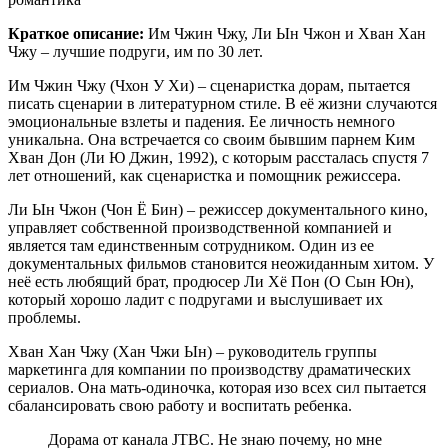
Краткое описание:
Им Чжин Чжу, Ли Ын Чжон и Хван Хан
Чжу – лучшие подруги, им по 30 лет.
Им Чжин Чжу (Чхон У Хи) – сценаристка дорам, пытается
писать сценарии в литературном стиле. В её жизни случаются
эмоциональные взлеты и падения. Ее личность немного
уникальна. Она встречается со своим бывшим парнем Ким
Хван Дон (Ли Ю Джин, 1992), с которым рассталась спустя 7
лет отношений, как сценаристка и помощник режиссера.
Ли Ын Чжон (Чон Ё Бин) – режиссер документального кино,
управляет собственной производственной компанией и
является там единственным сотрудником. Один из ее
документальных фильмов становится неожиданным хитом. У
неё есть любящий брат, продюсер Ли Хё Пон (О Сын Юн),
который хорошо ладит с подругами и выслушивает их
проблемы.
Хван Хан Чжу (Хан Чжи Ын) – руководитель группы
маркетинга для компании по производству драматических
сериалов. Она мать-одиночка, которая изо всех сил пытается
сбалансировать свою работу и воспитать ребенка.
Дорама от канала JTBC. Не знаю почему, но мне