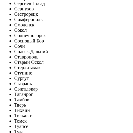
Сергиев Посад
Серпухов
Сестрорецк
Симферополь
Смоленск
Сокол
Солнечногорск
Сосновый Бор
Сочи
Спасск-Дальний
Ставрополь
Старый Оскол
Стерлитамак
Ступино
Сургут
Сызрань
Сыктывкар
Таганрог
Тамбов
Тверь
Тихвин
Тольятти
Томск
Туапсе
Тула