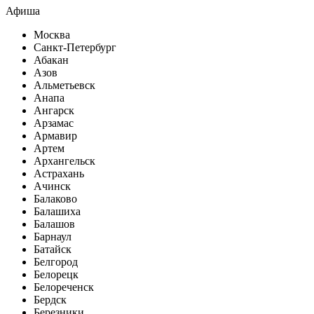
Афиша
Москва
Санкт-Петербург
Абакан
Азов
Альметьевск
Анапа
Ангарск
Арзамас
Армавир
Артем
Архангельск
Астрахань
Ачинск
Балаково
Балашиха
Балашов
Барнаул
Батайск
Белгород
Белорецк
Белореченск
Бердск
Березники