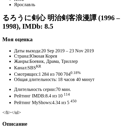
Ярославль
るろうに剣心 明治剣客浪漫譚 (1996 –
1998)
,
IMDb: 8.5
Моя оценка
Даты выхода:20 Sep 2019 – 23 Nov 2019
Страна:Южная Корея
Жанры:Боевик, Драма, Триллер
KR
Канал:SBS
0.18%
Смотрящих:1 284 из 700 704
Общая длительность: 18 часов 40 минут
Длительность серии:70 мин.
114
Рейтинг IMDB:8.4 из 10
450
Рейтинг MyShows:4.34 из 5
</li></ul>
Описание