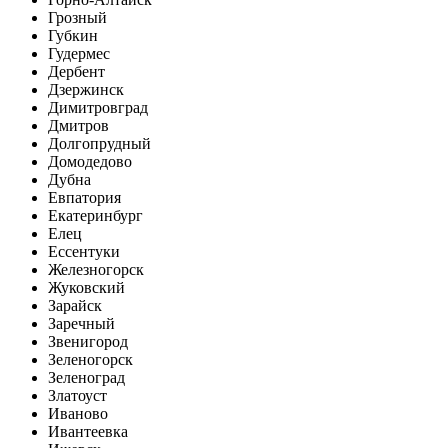
Грозный
Губкин
Гудермес
Дербент
Дзержинск
Димитровград
Дмитров
Долгопрудный
Домодедово
Дубна
Евпатория
Екатеринбург
Елец
Ессентуки
Железногорск
Жуковский
Зарайск
Заречный
Звенигород
Зеленогорск
Зеленоград
Златоуст
Иваново
Ивантеевка