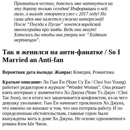
Признаться честно, довелось мне наткнуться на
эту дораму только сегодня! Информации о ней
мало, о выходе говорится уже с 2017 году! Но
сама идея мне кажется ужасно интересной!
После “Поезда в Пусан” хочется корейской
многосерийки про зомби. Ведь они могут!
Хотелось бы чтобы они утерли нос “Ходячим
мертвецам”.
Так я женился на анти-фанатке / So I
Married an Anti-fan
Вероятная дата выхода:
Жанры:
Комедия, Романтика
Краткое описание:
Ли Гын Ён (Чхве Су Ён / Choi Soo Young)
работает редактором в журнале “Wonder Woman”. Она решает
взять интервью у знаменитого Хо Джуна (Чхве Тэ Джун / Choi
Tae Joon), но в итоге все заканчивается конфликтом, из-за чего
девушку увольняют. Гын Ён начинает проклинать Хо Джуна,
что именно он виноват в том, что она потеряла работу. И по
определенным обстоятельствам, главные герои были
вынуждены жить в доме Хо Джуна. Не основе одноименного
романа Ким Ын Чжон.