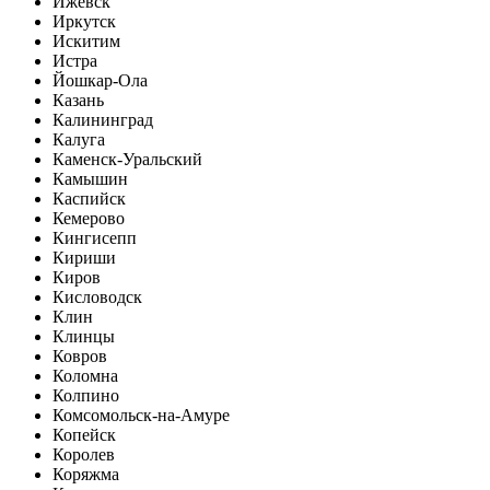
Ижевск
Иркутск
Искитим
Истра
Йошкар-Ола
Казань
Калининград
Калуга
Каменск-Уральский
Камышин
Каспийск
Кемерово
Кингисепп
Кириши
Киров
Кисловодск
Клин
Клинцы
Ковров
Коломна
Колпино
Комсомольск-на-Амуре
Копейск
Королев
Коряжма