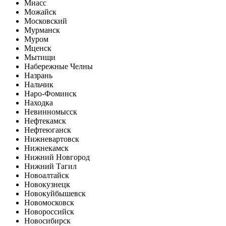
Миасс
Можайск
Московский
Мурманск
Муром
Мценск
Мытищи
Набережные Челны
Назрань
Нальчик
Наро-Фоминск
Находка
Невинномысск
Нефтекамск
Нефтеюганск
Нижневартовск
Нижнекамск
Нижний Новгород
Нижний Тагил
Новоалтайск
Новокузнецк
Новокуйбышевск
Новомосковск
Новороссийск
Новосибирск