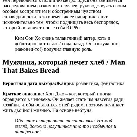
Рён переводится в полицию метро. Здесь она занимается
расследованием различных случаев, руководствуясь своим
особым восприятием и обостренным чувством
справедливости, в то время как ее напарник занят
исключительно тем, чтобы подчищать весь беспорядок,
который оставляет после себя Ю Рён.
Ким Сон Хо очень талантливый актер, хоть и
дебютировал только 2 года назад. Он заслуженно
(наконец-то!) получил главную роль.
Мужчина, который печет хлеб / Man
That Bakes Bread
Вероятная дата выхода:
Жанры:
романтика, фантастика
Краткое описание:
Хон Джо – кот, который иногда
обращается в человека. Он желает стать им навсегда ради
хозяйки, чтобы оставаться с ней рядом, поэтому начинает
жить двойной жизнью. На основе вебтуна.
Оба этих актера очень талантливые. На мой
взгляд, должно получиться что-то необычное и
интересное!