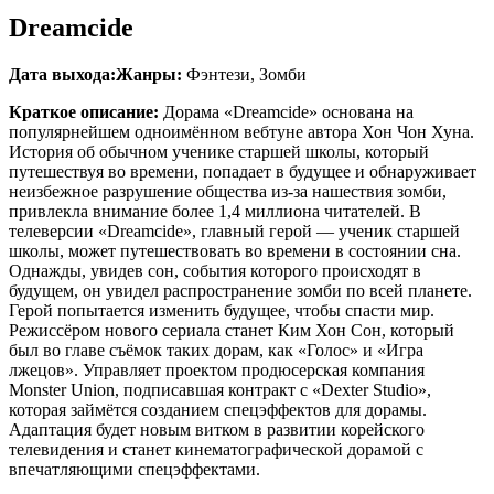
Dreamcide
Дата выхода:
Жанры:
Фэнтези, Зомби
Краткое описание:
Дорама «Dreamcide» основана на
популярнейшем одноимённом вебтуне автора Хон Чон Хуна.
История об обычном ученике старшей школы, который
путешествуя во времени, попадает в будущее и обнаруживает
неизбежное разрушение общества из-за нашествия зомби,
привлекла внимание более 1,4 миллиона читателей. В
телеверсии «Dreamcide», главный герой — ученик старшей
школы, может путешествовать во времени в состоянии сна.
Однажды, увидев сон, события которого происходят в
будущем, он увидел распространение зомби по всей планете.
Герой попытается изменить будущее, чтобы спасти мир.
Режиссёром нового сериала станет Ким Хон Сон, который
был во главе съёмок таких дорам, как «Голос» и «Игра
лжецов». Управляет проектом продюсерская компания
Monster Union, подписавшая контракт с «Dexter Studio»,
которая займётся созданием спецэффектов для дорамы.
Адаптация будет новым витком в развитии корейского
телевидения и станет кинематографической дорамой с
впечатляющими спецэффектами.