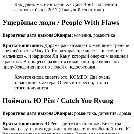
Как давно мы не видели Ха Джи Вон! Последний
ее проект был в 2017 (Плавучий госпиталь)
Ущербные люди / People With Flaws
Вероятная дата выхода:
Жанры:
комедия, романтика
Краткое описание:
Дорама рассказывает о женщине-тренере
средней школы Чжу Со Ён, которая презирает «цветочных
мальчиков», и нарциссе Ли Кану, который одержим внешней
красотой. В процессе развития сюжет они преодолевают
предубеждения против людей с недостатками.
Хочется снова сказать это. КОМБО! Два очень
талантливых актера. Очень интересно, что из
этого получится
Поймать Ю Рён / Catch Yoo Ryung
Вероятная дата выхода:
Жанры:
романтика, детектив, драма
Краткое описание:
Ю Рён – детектив-новичок. Ее сестра-
близнец с аутизмом однажды пропадает, и, чтобы найти ее, Ю