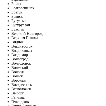
Бийск
Благовещенск
Братск
Брянск
Бугульма
Бугуруслан
Бузулук
Великий Новгород
Верхняя Пышма
Видное
Владивосток
Владикавказ
Владимир
Волгоград
Волгодонск
Волжский
Вологда
Вольск
Воронеж
Воскресенск
Всеволожск
Выборг
Гатчина
Геленджик
Горно-Алтайск