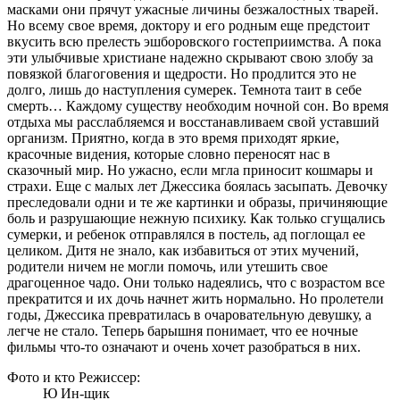
масками они прячут ужасные личины безжалостных тварей.
Но всему свое время, доктору и его родным еще предстоит
вкусить всю прелесть эшборовского гостеприимства. А пока
эти улыбчивые христиане надежно скрывают свою злобу за
повязкой благоговения и щедрости. Но продлится это не
долго, лишь до наступления сумерек. Темнота таит в себе
смерть… Каждому существу необходим ночной сон. Во время
отдыха мы расслабляемся и восстанавливаем свой уставший
организм. Приятно, когда в это время приходят яркие,
красочные видения, которые словно переносят нас в
сказочный мир. Но ужасно, если мгла приносит кошмары и
страхи. Еще с малых лет Джессика боялась засыпать. Девочку
преследовали одни и те же картинки и образы, причиняющие
боль и разрушающие нежную психику. Как только сгущались
сумерки, и ребенок отправлялся в постель, ад поглощал ее
целиком. Дитя не знало, как избавиться от этих мучений,
родители ничем не могли помочь, или утешить свое
драгоценное чадо. Они только надеялись, что с возрастом все
прекратится и их дочь начнет жить нормально. Но пролетели
годы, Джессика превратилась в очаровательную девушку, а
легче не стало. Теперь барышня понимает, что ее ночные
фильмы что-то означают и очень хочет разобраться в них.
Фото и кто Режиссер:
Ю Ин-щик