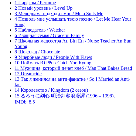
1 Парфюм / Perfume
2 Новый уровень / Level Up
3 Мелодрама подходит мне / Melo Suits Me
4 Позволь мне услышать твою песню / Let Me Hear Your
Song
5 Наблюдатель / Watcher
6 Изящная семья / Graceful Family
7 Школьная медсестра Ан Ын Ён / Nurse Teacher An Eun
Young
8 Шоколад / Chocolate
9 Ущербные люди / People With Flaws
10 Поймать Ю Рён / Catch Yoo Ryung
11 Мужчина, который печет хлеб / Man That Bakes Bread
12 Dreamcide
13 Так я женился на анти-фанатке / So I Married an Anti-
fan
14 Королевство / Kingdom (2 сезон)
15 るろうに剣心 明治剣客浪漫譚 (1996 – 1998),
IMDb: 8.5