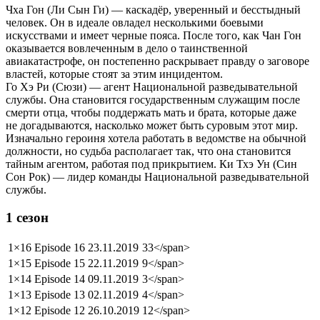
Чха Гон (Ли Сын Ги) — каскадёр, уверенный и бесстыдный
человек. Он в идеале овладел несколькими боевыми
искусствами и имеет черные пояса. После того, как Чан Гон
оказывается вовлеченным в дело о таинственной
авиакатастрофе, он постепенно раскрывает правду о заговоре
властей, которые стоят за этим инцидентом.
Го Хэ Ри (Сюзи) — агент Национальной разведывательной
службы. Она становится государственным служащим после
смерти отца, чтобы поддержать мать и брата, которые даже
не догадываются, насколько может быть суровым этот мир.
Изначально героиня хотела работать в ведомстве на обычной
должности, но судьба располагает так, что она становится
тайным агентом, работая под прикрытием. Ки Тхэ Ун (Син
Сон Рок) — лидер команды Национальной разведывательной
службы.
1 сезон
1×16
Episode 16
23.11.2019
33</span>
1×15
Episode 15
22.11.2019
9</span>
1×14
Episode 14
09.11.2019
3</span>
1×13
Episode 13
02.11.2019
4</span>
1×12
Episode 12
26.10.2019
12</span>