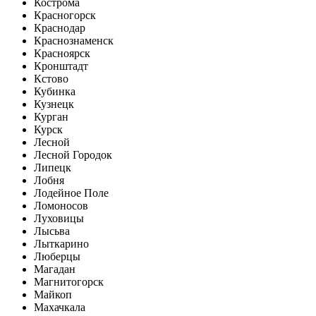
Кострома
Красногорск
Краснодар
Краснознаменск
Красноярск
Кронштадт
Кстово
Кубинка
Кузнецк
Курган
Курск
Лесной
Лесной Городок
Липецк
Лобня
Лодейное Поле
Ломоносов
Луховицы
Лысьва
Лыткарино
Люберцы
Магадан
Магнитогорск
Майкоп
Махачкала