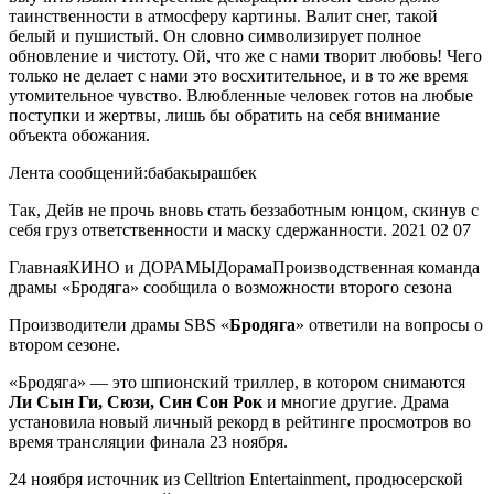
таинственности в атмосферу картины. Валит снег, такой
белый и пушистый. Он словно символизирует полное
обновление и чистоту. Ой, что же с нами творит любовь! Чего
только не делает с нами это восхитительное, и в то же время
утомительное чувство. Влюбленные человек готов на любые
поступки и жертвы, лишь бы обратить на себя внимание
объекта обожания.
Лента сообщений:ба
бакырашбек
Так, Дейв не прочь вновь стать беззаботным юнцом, скинув с
себя груз ответственности и маску сдержанности.
2021 02 07
Главная
КИНО и ДОРАМЫ
Дорама
Производственная команда
драмы «Бродяга» сообщила о возможности второго сезона
Производители драмы SBS «
Бродяга
» ответили на вопросы о
втором сезоне.
«Бродяга» — это шпионский триллер, в котором снимаются
Ли Сын Ги, Сюзи, Син Сон Рок
и многие другие. Драма
установила новый личный рекорд в рейтинге просмотров во
время трансляции финала 23 ноября.
24 ноября источник из Celltrion Entertainment, продюсерской