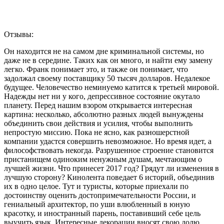
Отзывы:
Он находится не на самом дне криминальной системы, но
даже не в середине. Таких как он много, и найти ему замену
легко. Франк понимает это, и также он понимает, что
задолжал своему поставщику 50 тысяч долларов. Недалекое
будущее. Человечество неминуемо катится к третьей мировой.
Надежды нет ни у кого, депрессивное состояние окутало
планету. Перед нашим взором открывается интересная
картина: несколько, абсолютно разных людей вынуждены
объединить свои действия и усилия, чтобы выполнить
непростую миссию. Пока не ясно, как разношерстной
компании удастся совершить невозможное. Но время идет, а
философствовать некогда. Разрушенное строение становится
пристанищем одиноким ненужным душам, мечтающим о
лучшей жизни. Что принесет 2017 год? Грядут ли изменения в
лучшую сторону? Кинолента поведает 6 историй, объединив
их в одно целое. Тут и туристы, которые приехали по
достоинству оценить достопримечательности России, и
гениальный архитектор, по уши влюбленный в юную
красотку, и иностранный парень, поставивший себе цель
выучить язык. Интересные декорации вносят свою долю