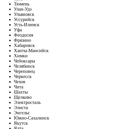
Тюмень
Улан-Удэ
Ульяновск
Уссурийск
Усть-Илимск
Уфа
Феодосия
Фрязино
Хабаровск
Ханты-Мансийск
Химки
Чебоксары
Челябинск
Череповец
Черкесск
Чехов
Чита
Шахты
Щелково
Электросталь
Элиста
Энгельс
Южно-Сахалинск
Якутск
Ялта