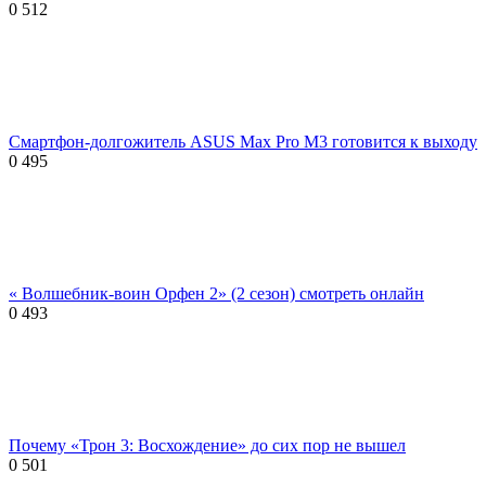
0
512
Смартфон-долгожитель ASUS Max Pro M3 готовится к выходу
0
495
« Волшебник-воин Орфен 2» (2 сезон) смотреть онлайн
0
493
Почему «Трон 3: Восхождение» до сих пор не вышел
0
501