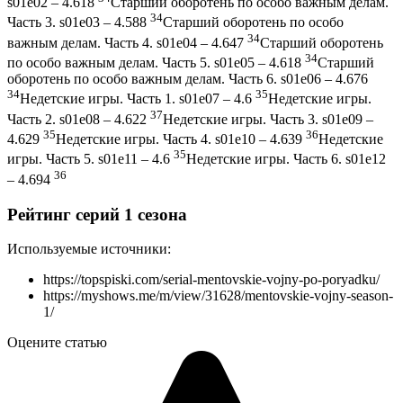
s01e02 – 4.618
Старший оборотень по особо важным делам.
34
Часть 3. s01e03 – 4.588
Старший оборотень по особо
34
важным делам. Часть 4. s01e04 – 4.647
Старший оборотень
34
по особо важным делам. Часть 5. s01e05 – 4.618
Старший
оборотень по особо важным делам. Часть 6. s01e06 – 4.676
34
35
Недетские игры. Часть 1. s01e07 – 4.6
Недетские игры.
37
Часть 2. s01e08 – 4.622
Недетские игры. Часть 3. s01e09 –
35
36
4.629
Недетские игры. Часть 4. s01e10 – 4.639
Недетские
35
игры. Часть 5. s01e11 – 4.6
Недетские игры. Часть 6. s01e12
36
– 4.694
Рейтинг серий 1 сезона
Используемые источники:
https://topspiski.com/serial-mentovskie-vojny-po-poryadku/
https://myshows.me/m/view/31628/mentovskie-vojny-season-
1/
Оцените статью