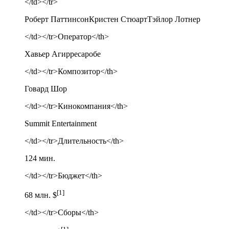
</td></tr>
Роберт ПаттинсонКристен СтюартТэйлор Лотнер
</td></tr>Оператор</th>
Хавьер Агирресаробе
</td></tr>Композитор</th>
Говард Шор
</td></tr>Кинокомпания</th>
Summit Entertainment
</td></tr>Длительность</th>
124 мин.
</td></tr>Бюджет</th>
[1]
68 млн. $
</td></tr>Сборы</th>