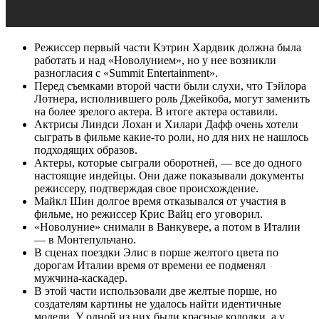
Режиссер первый части Кэтрин Хардвик должна была
работать и над «Новолунием», но у нее возникли
разногласия с «Summit Entertainment».
Перед съемками второй части были слухи, что Тэйлора
Лотнера, исполнившего роль Джейкоба, могут заменить
на более зрелого актера. В итоге актера оставили.
Актрисы Линдси Лохан и Хилари Дафф очень хотели
сыграть в фильме какие-то роли, но для них не нашлось
подходящих образов.
Актеры, которые сыграли оборотней, — все до одного
настоящие индейцы. Они даже показывали документы
режиссеру, подтверждая свое происхождение.
Майкл Шин долгое время отказывался от участия в
фильме, но режиссер Крис Вайц его уговорил.
«Новолуние» снимали в Ванкувере, а потом в Италии
— в Монтепульчано.
В сценах поездки Элис в порше желтого цвета по
дорогам Италии время от времени ее подменял
мужчина-каскадер.
В этой части использовали две желтые порше, но
создателям картины не удалось найти идентичные
модели. У одной из них были красные колодки, а у