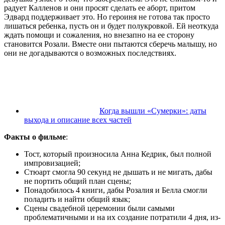
радует Калленов и они просят сделать ее аборт, притом
Эдвард поддерживает это. Но героиня не готова так просто
лишаться ребенка, пусть он и будет полукровкой. Ей неоткуда
ждать помощи и сожаления, но внезапно на ее сторону
становится Розали. Вместе они пытаются сберечь малышу, но
они не догадываются о возможных последствиях.
Когда вышли «Сумерки»: даты
выхода и описание всех частей
Факты о фильме
:
Тост, который произносила Анна Кедрик, был полной
импровизацией;
Стюарт смогла 90 секунд не дышать и не мигать, дабы
не портить общий план сцены;
Понадобилось 4 книги, дабы Розалия и Белла смогли
поладить и найти общий язык;
Сцены свадебной церемонии были самыми
проблематичными и на их создание потратили 4 дня, из-