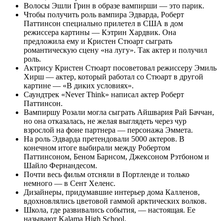
Волосы Эшли Грин в образе вампирши — это парик.
Чтобы получить роль вампира Эдварда, Роберт
Паттинсон специально прилетел в США в дом
режиссера картины — Кэтрин Хардвик. Она
предложила ему и Кристен Стюарт сыграть
романтическую сцену «на лугу». Так актер и получил
роль.
Актрису Кристен Стюарт посоветовал режиссеру Эмиль
Хирш — актер, который работал со Стюарт в другой
картине — «В диких условиях».
Саундтрек «Never Think» написал актер Роберт
Паттинсон.
Вампиршу Розали могла сыграть Айшвария Рай Баччан,
но она отказалась, не желая выглядеть через чур
взрослой на фоне партнера — персонажа Эммета.
На роль Эдварда претендовали 5000 актеров. В
конечном итоге выбирали между Робертом
Паттинсоном, Беном Барнсом, Джексоном Рэтбоном и
Шайло Фернандесом.
Почти весь фильм отсняли в Портленде и только
немного — в Сент Хеленс.
Дизайнеры, придумавшие интерьер дома Калленов,
вдохновлялись цветовой гаммой арктических волков.
Школа, где развивались события, — настоящая. Ее
называют Kalama High School.