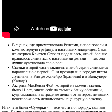
В сценах, где присутствовала Ренесми, использовали и
компьютерную графику, и настоящих младенцев. Сама
же актриса Кристен Стюарт поделилась, что ей больше
нравилось сниматься с настоящими детьми — так она
лучше чувствовала свою роль.
Съемки второй части заключительной серии снимались
параллельно с первой. Они проходили в городах штата
Луизиана, в Рио-де-Жанейро (Бразилия) и в Ванкувере
(Канада).
Актриса МакКензи Фой, которой на момент съемок
было 11 лет, завела себе на съемках банку обещаний,
куда складывала штрафные деньги от актеров, имевших
неосторожность использовать нецензурную лексику.
Итак, это были «Сумерки» — все части по порядку, сколько
есть. Вампирская сага отличается немного от оригинальных