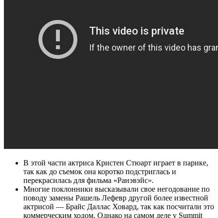
В этой части актриса Кристен Стюарт играет в парике,
так как до съемок она коротко подстриглась и
перекрасилась для фильма «Ранэвэйс».
Многие поклонники высказывали свое негодование по
поводу замены Рашель Лефевр другой более известной
актрисой — Брайс Даллас Ховард, так как посчитали это
коммерческим ходом. Однако на самом деле у Summit