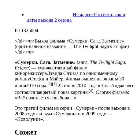
Не ждите Рассвета, как и
даты выхода 2 сезона
ID 1325004
</td></tr>Выход фильма «Сумерки. Сага. Затмение»
(оригинальное название — The Twilight Saga’s Eclipse)
</td></tr>
«Сумерки. Сага. Затмение»
(англ.
The Twilight Saga:
Eclipse
) — художественный фильм
кинорежиссёраДэвида Слэйда по одноимённому
романуСтефани Майер. Фильм вышел на экраны 30
[2]
[3]
июня2010 года.
25 июня 2010 года в Лос-Анджелесе
[4]
состоялся закрытый показ картины
. Слоган фильма:
«Всё начинается с выбора…»
Это третий фильм из серии «Сумерки» после выхода в
2008 году фильма «Сумерки» и в 2009 году —
«Новолуние».
Сюжет