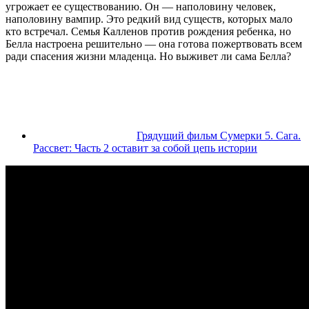
угрожает ее существованию. Он — наполовину человек,
наполовину вампир. Это редкий вид существ, которых мало
кто встречал. Семья Калленов против рождения ребенка, но
Белла настроена решительно — она готова пожертвовать всем
ради спасения жизни младенца. Но выживет ли сама Белла?
Грядущий фильм Сумерки 5. Сага.
Рассвет: Часть 2 оставит за собой цепь истории