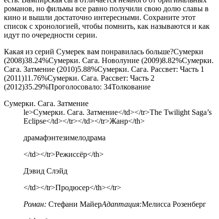
романов, но фильмы все равно получили свою долю славы в
кино и вышли достаточно интересными. Сохраните этот
список с хронологией, чтобы помнить, как называются и как
идут по очередности серии.
Какая из серий Сумерек вам понравилась больше?Сумерки
(2008)38.24%Сумерки. Сага. Новолуние (2009)8.82%Сумерки.
Сага. Затмение (2010)5.88%Сумерки. Сага. Рассвет: Часть 1
(2011)11.76%Сумерки. Сага. Рассвет: Часть 2
(2012)35.29%Проголосовало:
34
Толкование
Сумерки. Сага. Затмение
le>Сумерки. Сага. Затмение</td></tr>The Twilight Saga’s
Eclipse</td></tr></td></tr>Жанр</th>
драмафэнтезимелодрама
</td></tr>Режиссёр</th>
Дэвид Слэйд
</td></tr>Продюсер</th></tr>
Роман:
Стефани Майер
Адаптация:
Мелисса Розенберг