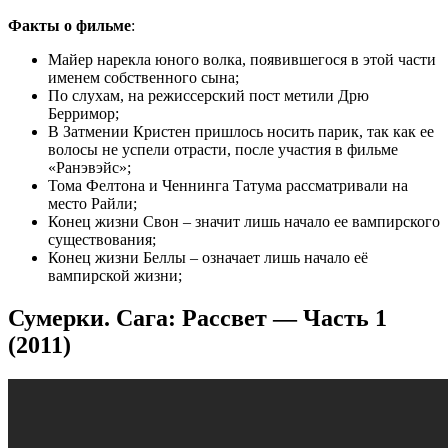
Факты о фильме
:
Майер нарекла юного волка, появившегося в этой части
именем собственного сына;
По слухам, на режиссерский пост метили Дрю
Берримор;
В Затмении Кристен пришлось носить парик, так как ее
волосы не успели отрасти, после участия в фильме
«Ранэвэйс»;
Тома Фелтона и Ченнинга Татума рассматривали на
место Райли;
Конец жизни Свон – значит лишь начало ее вампирского
существования;
Конец жизни Беллы – означает лишь начало её
вампирской жизни;
Сумерки. Сага: Рассвет — Часть 1
(2011)