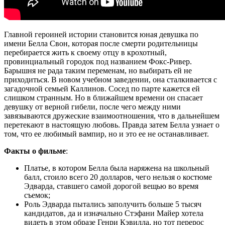
Главной героиней истории становится юная девушка по
имени Белла Свон, которая после смерти родительницы
перебирается жить к своему отцу в крохотный,
провинциальный городок под названием Фокс-Ривер.
Барышня не рада таким переменам, но выбирать ей не
приходиться. В новом учебном заведении, она сталкивается с
загадочной семьей Каллинов. Сосед по парте кажется ей
слишком странным. Но в ближайшем времени он спасает
девушку от верной гибели, после чего между ними
завязываются дружеские взаимоотношения, что в дальнейшем
перетекают в настоящую любовь. Правда затем Белла узнает о
том, что ее любимый вампир, но и это ее не останавливает.
Факты о фильме
:
Платье, в котором Белла была наряжена на школьный
балл, стоило всего 20 долларов, чего нельзя о костюме
Эдварда, ставшего самой дорогой вещью во время
съемок;
Роль Эдварда пытались заполучить больше 5 тысяч
кандидатов, да и изначально Стэфани Майер хотела
видеть в этом образе Генри Кэвилла, но тот перерос