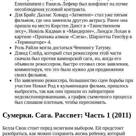
Entertainment с Рашель Лефевр был конфликт на почве
несоблюдения условий контракта.
Для Брайс Даллас Ховард «Затмение» стал уже пятым
фильмом, где она заменила другую актрису. Ранее она
пришла на место Кирстен Данст в «Таинственном
лесу», Николь Кидман в «Мандерлее», Линдси Лохан в
картине «Пропажа алмаза «Слеза», Шарлотты Генсбур в
«Терминаторе» 4.
Роль Райли могла достаться Ченнингу Татуму.
Дэвид Слейд, который стал режиссером этой части
сначала был против вампирской саги, но, когда его
объявили режиссером, быстро отозвал свои заявления,
комментируя, что это было нужно для продвижения
своих фильмов.
По заявлению режиссера, большинство сцен борьбы при
участии Никки Рид в кульминации фильма, пришлось
выбросить, так как они пришли из лаборатории
недоэкспонированными, а график съемочного процесса
был слишком плотным, чтобы переснимать.
Сумерки. Сага. Рассвет: Часть 1 (2011)
Белла Свон стоит перед нелегким выбором. Ей предстоит
разобраться, как можно сохранить жизнь ребенку, который