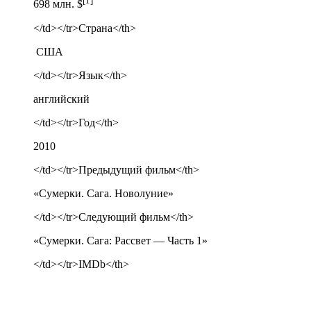
[1]
698 млн. $
</td></tr>Страна</th>
США
</td></tr>Язык</th>
английский
</td></tr>Год</th>
2010
</td></tr>Предыдущий фильм</th>
«Сумерки. Сага. Новолуние»
</td></tr>Следующий фильм</th>
«Сумерки. Сага: Рассвет — Часть 1»
</td></tr>IMDb</th>