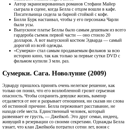
Автор экранизированных романов Стефани Майер
сыграла в сцене, когда Белла с отцом вошли в кафе.
Писательница сидела за барной стойкой с кофе.
Билли Бурк настаивал, чтобы у его персонажа Чарли
были усы.
Выпускное платье Беллы было самым дешевым из всего
гардероба съемок первой части — оно стоило 20
долларов. А вот выпускной костюм Эдварда — самый
дорогой из всей одежды.
«Сумерки» стал самым продаваемым фильмов за всю
историю кино, так как только за первые сутки DVD с
фильмом купили 3 млн. раз.
Сумерки. Сага. Новолуние (2009)
Эдварду пришлось принять очень нелегкое решение, как
только он понял, что его возлюбленной грозит серьезная
опасность. Чтобы сохранить девушке жизнь, вампир
отдаляется от нее и разрывает отношения, ни сказав ни слова
об истинной причине. Белла переживает расставание, не
находя себе места. Единственный человек, который
развеивает ее грусть, — Джейкоб. Это друг семьи, индеец,
живущий в резервации со своими секретами. Однажды Белла
узнает, что клан Джейкоба потратил сотни лет, воюя с