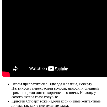
Чтобы превратиться в Эдварда Каллина, Роберту
Паттинсону перекрасили волосы, наносили бледный
грим и надели линзы коричневого цвета. К слову, у
самого актера глаза голубые.
Кристен Стюарт тоже надели коричневые контактные
линзы, так как у нее зеленые глаза.