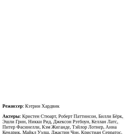
Режиссер
: Кэтрин Хардвик
Актеры
: Кристен Стюарт, Роберт Паттинсон, Билли Бёрк,
Эшли Грин, Никки Рид, Джексон Рэтбоун, Келлан Латс,
Питер Фасинелли, Кэм Жиганде, Тэйлор Лотнер, Анна
Кендрик, Майкл Уэлш, Джастин Чон, Кристиан Серратос,