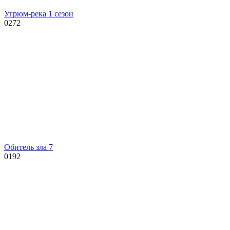
Угрюм-река 1 сезон
0
272
Обитель зла 7
0
192