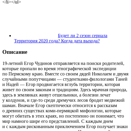
</li></ul>
Будет ли 2 сезон сериала
Территория 2020 года? Когда дата выхода?
Описание
19-летний Егор Чудинов отправляется на поиски родителей,
которые пропали во время этнографической экспедиции
по Пермскому краю. Вместе со своим дядей Николаем и двумя
случайными попутчицами — студентками-филологами Таней
и Надей — Егор продвигается вглубь территории, которая
живет по своим законам и традициям. Здесь мрачная природа,
здесь в землянках живут отшельники, а болезни лечат
у колдунов, и где-то среди дремучих лесов бродит медвежий
шаман. Вначале Егор скептически относится к рассказам
о древних существах коми-пермяцкой мифологии, которые
могут обитать в этих краях, но постепенно он понимает, что
мир намного шире его представлений. С каждым днем
и с каждым рискованным приключением Егор получает знаки