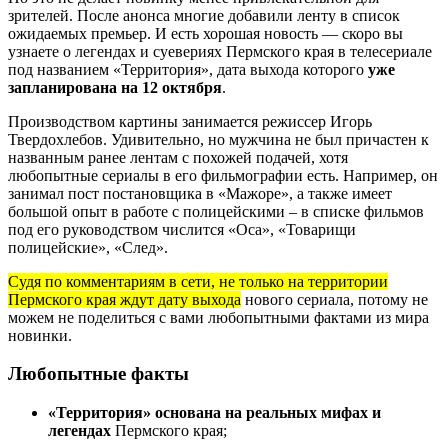
зрителей. После анонса многие добавили ленту в список
ожидаемых премьер. И есть хорошая новость — скоро вы
узнаете о легендах и суевериях Пермского края в телесериале
под названием «Территория», дата выхода которого
уже
запланирована на 12 октября
.
Производством картины занимается режиссер Игорь
Твердохлебов. Удивительно, но мужчина не был причастен к
названным ранее лентам с похожей подачей, хотя
любопытные сериалы в его фильмографии есть. Например, он
занимал пост постановщика в «Мажоре», а также имеет
большой опыт в работе с полицейскими – в списке фильмов
под его руководством числится «Оса», «Товарищи
полицейские», «След».
Судя по комментариям в сети, не только на территории
Пермского края ждут дату выхода
нового сериала, потому не
можем не поделиться с вами любопытными фактами из мира
новинки.
Любопытные факты
«Территория» основана на реальных мифах и
легендах
Пермского края;