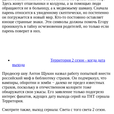
Здесь живут отшельники и колдуны, а за помощью люди
обращаются не в больницу, а к медвежьему шаману. Сначала
парень относится к увиденному скептически, но постепенно
он погружается в новый мир. Кто-то постоянно оставляет
юноше странные знаки. Эти символы должны помочь Егору
проникнуть в тайну исчезновения родителей, но только если
парень поверит в них.
Территория 2 сезон - когда дата
выхода
Продюсер шоу Антон Щукин назвал работу попыткой внести
российский миф в библиотеку страхов. Он подчеркнул, что
вампиры, оборотни и зомби − далеко не предел известных
страхов, поскольку в отечественном колорите тоже
обнаружатся свои ужасы. Его заявление только подогрело
интерес фанатов, ждущих дату выхода серий на ТНТ сериала
Территория.
Смотрите также, выход сериала: Света с того света 2 сезон.