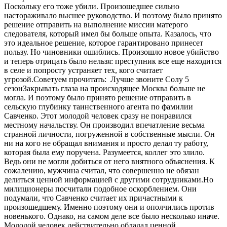
Поскольку его тоже убили. Произошедшее сильно
настораживало высшее руководство. И поэтому было принято
решение отправить на выполнение миссии матерого
следователя, который имел бы больше опыта. Казалось, что
это идеальное решение, которое гарантировано принесет
пользу. Но чиновники ошиблись. Произошло новое убийство
и теперь отрицать было нельзя: преступник все еще находится
в селе и попросту устраняет тех, кого считает
угрозой.
Советуем прочитать:
Лучше звоните Солу 5
сезон
Закрывать глаза на происходящее Москва больше не
могла. И поэтому было принято решение отправить в
сельскую глубинку таинственного агента по фамилии
Савченко. Этот молодой человек сразу не понравился
местному начальству. Он производил впечатление весьма
странной личности, погруженной в собственные мысли. Он
ни на кого не обращал внимания и просто делал ту работу,
которая была ему поручена. Разумеется, коллег это злило.
Ведь они не могли добиться от него внятного объяснения. К
сожалению, мужчина считал, что совершенно не обязан
делиться ценной информацией с другими сотрудниками.Но
милиционеры посчитали подобное оскорблением. Они
подумали, что Савченко считает их причастными к
произошедшему. Именно поэтому они и ополчились против
новенького. Однако, на самом деле все было несколько иначе.
Молодой человек действительно обладал ценной