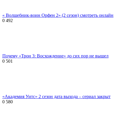
« Волшебник-воин Орфен 2» (2 сезон) смотреть онлайн
0
492
Почему «Трон 3: Восхождение» до сих пор не вышел
0
501
«Академия Уитс» 2 сезон дата выхода – сериал закрыт
0
580