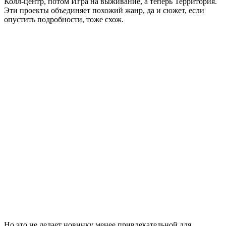
Колл-центр, потом Игра на выживание, а теперь Территория.
Эти проекты объединяет похожий жанр, да и сюжет, если
опустить подробности, тоже схож.
Но это не делает новинку менее привлекательной для