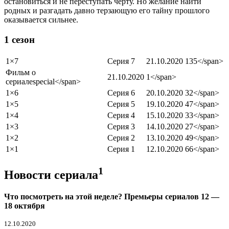
остановиться и не переступать черту. Но желание найти
родных и разгадать давно терзающую его тайну прошлого
оказывается сильнее.
1 сезон
1×7
Серия 7
21.10.2020
135</span>
Фильм о
21.10.2020
1</span>
сериале
special
</span>
1×6
Серия 6
20.10.2020
32</span>
1×5
Серия 5
19.10.2020
47</span>
1×4
Серия 4
15.10.2020
33</span>
1×3
Серия 3
14.10.2020
27</span>
1×2
Серия 2
13.10.2020
49</span>
1×1
Серия 1
12.10.2020
66</span>
1
Новости сериала
Что посмотреть на этой неделе? Премьеры сериалов 12 —
18 октября
12.10.2020