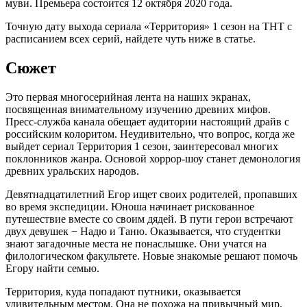
муви. Премьера состоится 12 октября 2020 года.
Точную дату выхода сериала «Территория» 1 сезон на ТНТ с
расписанием всех серий, найдете чуть ниже в статье.
Сюжет
Это первая многосерийная лента на наших экранах,
посвященная внимательному изучению древних мифов.
Пресс-служба канала обещает аудитории настоящий драйв с
российским колоритом. Неудивительно, что вопрос, когда же
выйдет сериал Территория 1 сезон, заинтересовал многих
поклонников жанра. Основой хоррор-шоу станет демонология
древних уральских народов.
Девятнадцатилетний Егор ищет своих родителей, пропавших
во время экспедиции. Юноша начинает рискованное
путешествие вместе со своим дядей. В пути герои встречают
двух девушек − Надю и Таню. Оказывается, что студентки
знают загадочные места не понаслышке. Они учатся на
филологическом факультете. Новые знакомые решают помочь
Егору найти семью.
Территория, куда попадают путники, оказывается
удивительным местом. Она не похожа на привычный мир.