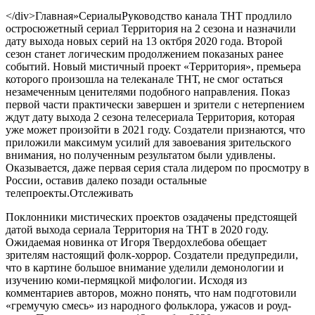
</div>
Главная
»
Сериалы
Руководство канала ТНТ продлило
остросюжетный сериал Территория на 2 сезона и назначили
дату выхода новых серий на 13 октбря 2020 года. Второй
сезон станет логическим продолжением показаных ранее
событий. Новый мистичный проект «Территория», премьера
которого произошла на телеканале ТНТ, не смог остаться
незамеченным ценителями подобного направления. Показ
первой части практически завершен и зрители с нетерпением
ждут дату выхода 2 сезона телесериала Территория, которая
уже может произойти в 2021 году. Создатели признаются, что
приложили максимум усилий для завоевания зрительского
внимания, но полученным результатом были удивлены.
Оказывается, даже первая серия стала лидером по просмотру в
России, оставив далеко позади остальные
телепроекты.
Отслеживать
Поклонники мистических проектов озадачены предстоящей
датой выхода сериала Территория на ТНТ в 2020 году.
Ожидаемая новинка от Игоря Твердохлебова обещает
зрителям настоящий фолк-хоррор. Создатели предупредили,
что в картине большое внимание уделили демонологии и
изучению коми-пермяцкой мифологии. Исходя из
комментариев авторов, можно понять, что нам подготовили
«гремучую смесь» из народного фольклора, ужасов и роуд-