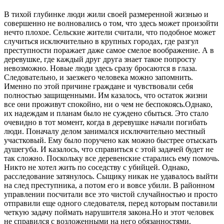
В тихой глубинке люди жили своей размеренной жизнью и
совершенно не волновались о том, что здесь может произойти
нечто плохое. Сельские жители считали, что подобное может
случиться исключительно в крупных городах, где разгул
преступности поражает даже самое смелое воображение. А в
деревушке, где каждый друг друга знает такое попросту
невозможно. Новые люди здесь сразу бросаются в глаза.
Следовательно, и заезжего человека можно запомнить.
Именно по этой причине граждане и чувствовали себя
полностью защищенными. Им казалось, что остаток жизни
все они проживут спокойно, ни о чем не беспокоясь.Однако,
их надеждам и планам было не суждено сбыться. Это стало
очевидно в тот момент, когда в деревушке начали погибать
люди. Поначалу делом занимался исключительно местный
участковый. Ему было поручено как можно быстрее отыскать
душегуба. И казалось, что справиться с этой задачей будет не
так сложно. Поскольку все деревенские старались ему помочь.
Никто не хотел жить по соседству с убийцей. Однако,
расследование затянулось. Сыщику никак не удавалось выйти
на след преступника, а потом его и вовсе убили. В районном
управлении посчитали все это чистой случайностью и просто
отправили еще одного следователя, перед которым поставили
четкую задачу поймать нарушителя закона.Но и этот человек
не справился с возложенными на него обязанностями.