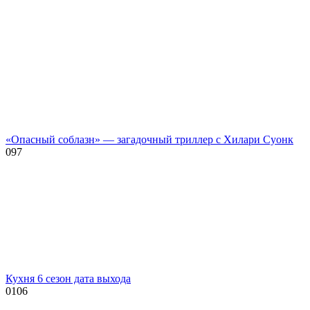
«Опасный соблазн» — загадочный триллер с Хилари Суонк
0
97
Кухня 6 сезон дата выхода
0
106