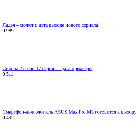
Ладья – сюжет и дата выхода нового сериала!
0
989
Сирена 2 сезон 17 серия — дата премьеры
0
511
Смартфон-долгожитель ASUS Max Pro M3 готовится к выходу
0
495