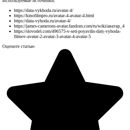
Используемые источники:
https://data-vykhoda.ru/avatar-4/
https://kinofilmpro.ru/avatar-4-avatar-4.html
https://data-vyhoda.ru/avatar-4/
https://james-camerons-avatar.fandom.com/ru/wiki/аватар_4
https://slovodel.com/496575-v-seti-poyavilis-daty-vyhoda-
filmov-avatar-2-avatar-3-avatar-4-avatar-5
Оцените статью