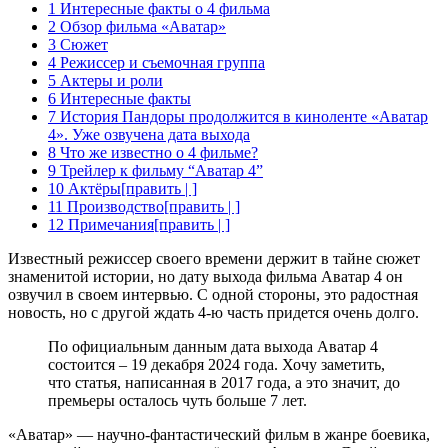
1 Интересные факты о 4 фильма
2 Обзор фильма «Аватар»
3 Сюжет
4 Режиссер и съемочная группа
5 Актеры и роли
6 Интересные факты
7 История Пандоры продолжится в киноленте «Аватар
4». Уже озвучена дата выхода
8 Что же известно о 4 фильме?
9 Трейлер к фильму “Аватар 4”
10 Актёры[править | ]
11 Производство[править | ]
12 Примечания[править | ]
Известный режиссер своего времени держит в тайне сюжет
знаменитой истории, но дату выхода фильма Аватар 4 он
озвучил в своем интервью. С одной стороны, это радостная
новость, но с другой ждать 4-ю часть придется очень долго.
По официальным данным дата выхода Аватар 4
состоится –
19 декабря 2024 года
. Хочу заметить,
что статья, написанная в 2017 года, а это значит, до
премьеры осталось чуть больше 7 лет.
«Аватар» — научно-фантастический фильм в жанре боевика,