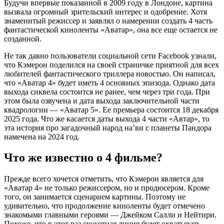
Будучи впервые показанной в 2009 году в Лондоне, картина
вызвала огромный зрительский интерес и одобрение. Хотя
знаменитый режиссер и заявлял о намерении создать 4 часть
фантастической киноленты «Аватар», она все еще остается не
созданной.
Не так давно пользователи социальной сети Facebook узнали,
что Кэмерон поделился на своей страничке приятной для всех
любителей фантастического триллера новостью. Он написал,
что «Аватар 4» будет иметь 4 основных эпизода. Однако дата
выхода сиквела состоится не ранее, чем через три года. При
этом была озвучена и дата выхода заключительной части
квадрологии — «Аватар 5». Ее премьера состоится 18 декабря
2025 года. Что же касается даты выхода 4 части «Автар», то
эта история про загадочный народ на’ви с планеты Пандора
намечена на 2024 год.
Что же известно о 4 фильме?
Прежде всего хочется отметить, что Кэмерон является для
«Аватар 4» не только режиссером, но и продюсером. Кроме
того, он занимается сценарием картины. Поэтому не
удивительно, что продолжение киноленты будет отмечено
знакомыми главными героями — Джейком Салли и Нейтири.
Похоже, что в этот раз сюжетная линия будет охватывать