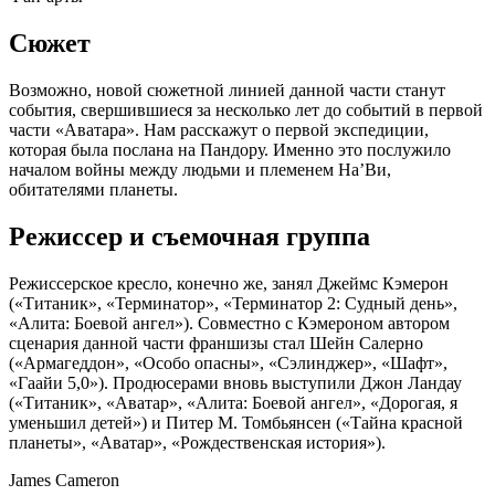
Сюжет
Возможно, новой сюжетной линией данной части станут
события, свершившиеся за несколько лет до событий в первой
части «Аватара». Нам расскажут о первой экспедиции,
которая была послана на Пандору. Именно это послужило
началом войны между людьми и племенем На’Ви,
обитателями планеты.
Режиссер и съемочная группа
Режиссерское кресло, конечно же, занял
Джеймс Кэмерон
(«Титаник», «Терминатор», «Терминатор 2: Судный день»,
«Алита: Боевой ангел»). Совместно с Кэмероном автором
сценария данной части франшизы стал
Шейн Салерно
(«Армагеддон», «Особо опасны», «Сэлинджер», «Шафт»,
«Гаайи 5,0»). Продюсерами вновь выступили
Джон Ландау
(«Титаник», «Аватар», «Алита: Боевой ангел», «Дорогая, я
уменьшил детей») и
Питер М. Томбьянсен
(«Тайна красной
планеты», «Аватар», «Рождественская история»).
James Cameron