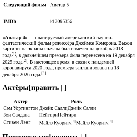
Следующий фильм
Аватар 5
IMDb
id 3095356
«Аватар 4»
— планируемый американский научно-
фантастический фильм режиссёра Джеймса Кэмерона. Выход
картины на экраны сначала был намечен на декабрь 2018
[1]
года
, в дальнейшем премьера была перенесена на 19 декабря
[2]
2025 года
. В настоящее время, в связи с пандемией
коронавируса 2020 года, премьера запланирована на 18
[3]
декабря 2026 года.
Актёры
[
править
|
]
Актёр
Роль
Сэм Уортингтон
Джейк Салли
Джейк Салли
Зои Салдана
Нейтири
Нейтири
[4]
[4]
Стивен Лэнг
Майлз Куоритч
Майлз Куоритч
Производство
[
править
|
]