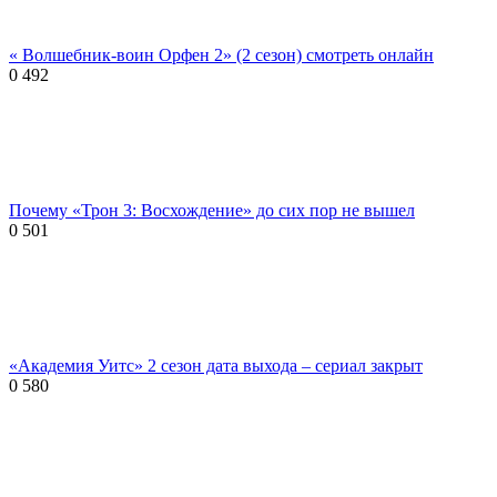
« Волшебник-воин Орфен 2» (2 сезон) смотреть онлайн
0
492
Почему «Трон 3: Восхождение» до сих пор не вышел
0
501
«Академия Уитс» 2 сезон дата выхода – сериал закрыт
0
580