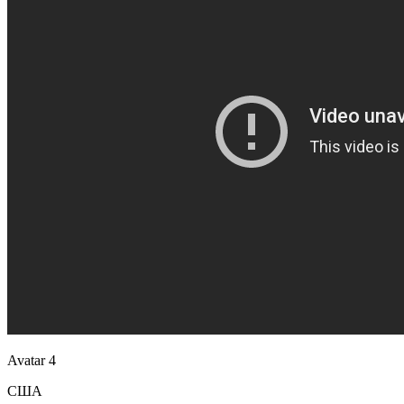
Avatar 4
США