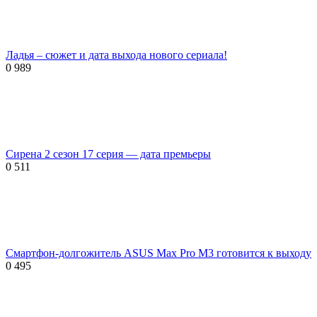
Ладья – сюжет и дата выхода нового сериала!
0
989
Сирена 2 сезон 17 серия — дата премьеры
0
511
Смартфон-долгожитель ASUS Max Pro M3 готовится к выходу
0
495