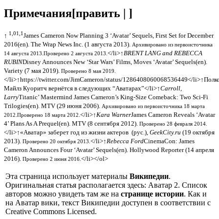
Примечания
[
править
|
]
1,0
1,1
↑
James Cameron Now Planning 3 ‘Avatar’ Sequels, First Set for December
2016(en). The Wrap News Inc. (1 августа 2013).
Архивировано из первоисточника
</li>
↑
BRENT LANG and REBECCA
14 августа 2013.
Проверено 2 августа 2013.
RUBIN
Disney Announces New ‘Star Wars’ Films, Moves ‘Avatar’ Sequels(en).
Variety (7 мая 2019).
Проверено 8 мая 2019.
</li>
↑
https://twitter.com/JimCameron/status/1286408060068536449
</li>
↑
Полк
Майлз Куоритч вернётся в следующих “Аватарах”
</li>
↑
Carroll,
Larry
Titanic’ Mastermind James Cameron’s King-Size Comeback: Two Sci-Fi
Trilogies(en). MTV (29 июня 2006).
Архивировано из первоисточника 18 марта
</li>
↑
Kara Warner
James Cameron Reveals ‘Avatar
2012.
Проверено 18 марта 2012.
4’ Plans As A Prequel(en). MTV (8 сентября 2012).
Проверено 28 февраля 2014.
</li>
↑
«Аватар» заберет год из жизни актеров
(рус.)
,
GeekCity.ru
(19 октября
2013).
</li>
↑
Rebecca Ford
CinemaCon: James
Проверено 20 октября 2013.
Cameron Announces Four ‘Avatar’ Sequels(en). Hollywood Reporter (14 апреля
2016).
</li></ol>
Проверено 2 июня 2016.
Эта страница использует материалы
Википедии
.
Оригинальная статья располагается здесь: Аватар 2. Список
авторов можно увидеть там же на
странице истории
. Как и
на Аватар вики, текст Википедии доступен в соответствии с
Creative Commons Licensed.