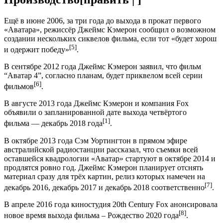
Ещё в июне 2006, за три года до выхода в прокат первого
«Аватара», режиссёр Джеймс Кэмерон сообщил о возможном
создании нескольких сиквелов фильма, если тот «будет хорош
[5]
и одержит победу»
.
В сентябре 2012 года Джеймс Кэмерон заявил, что фильм
“Аватар 4”, согласно планам, будет приквелом всей серии
[6]
фильмов
.
В августе 2013 года Джеймс Кэмерон и компания Fox
объявили о запланированной дате выхода четвёртого
[1]
фильма — декабрь 2018 года
.
В октябре 2013 года Сэм Уортингтон в прямом эфире
австралийской радиостанции рассказал, что съемки всей
оставшейся квадрологии «Аватар» стартуют в октябре 2014 и
продлятся ровно год. Джеймс Кэмерон планирует отснять
материал сразу для трёх картин, релиз которых намечен на
[7]
декабрь 2016, декабрь 2017 и декабрь 2018 соответственно
.
В апреле 2016 года киностудия 20th Century Fox анонсировала
[8]
новое время выхода фильма – Рождество 2020 года
.