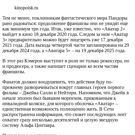
kinopoisk.ru
Тем не менее, поклонникам фантастического мира Пандоры
рано радоваться: продолжение франшизы они не увидят еще
как минимум три года. Итак, уже известно, что «Аватар 2»
выйдет в кино 18 декабря 2020 года. Следом за ним «Аватар
3» предварительно можно будет лицезреть уже 17 декабря
2021 года. Дата выхода четвертой части запланирована на 29
декабря 2024 года, а «Аватара 5» – на 19 декабря 2025 года.
В этот раз Кэмерон выступит в роли не только режиссера, но
и продюсера, а также напишет сценарии ко всем частям
франшизы.
Фанатов должно воодушевить, что действия буду по-
прежнему разворачиваться вокруг главных героев первого
фильма – Джейка Салли и Нейтири. Напомним, что Джейк в
начале эпопеи был бывшим морпехом, прикованным к
инвалидной коляске, для которого оболочка «Аватар» –
единственная возможность полноценно жить. В Сети
распространена информация, что сюжет последующих лент
охватит сразу несколько десятилетий и целую звездную
систему Альфа Центавра.