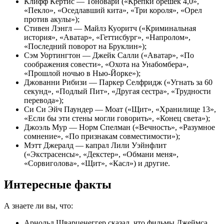
Клифф Кёртис — Тоновари («Крепки орешек 4,0»,
«Пекло», «Оседлавший кита», «Три короля», «Орел
против акулы»);
Стивен Лэнгл — Майлз Куоритч («Криминальная
история», «Аватар», «Геттисбург», «Напролом»,
«Последний поворот на Бруклин»);
Сэм Уортингтон — Джейк Салли («Аватар», «По
соображения совести», «Охота на Унабомбера»,
«Прошлой ночью в Нью-Йорке»);
Джованни Рибизи — Паркер Селфридж («Угнать за 60
секунд», «Подлый Пит», «Другая сестра», «Трудности
перевода»);
Си Си Эйч Паундер — Моат («Щит», «Хранилище 13»,
«Если бы эти стены могли говорить», «Конец света»);
Джоэль Мур — Норм Спелман («Вечность», «Разумное
сомнение», «По признакам совместимости»);
Мэтт Джералд — капрал Лили Уэйнфлит
(«Экстрасенсы», «Декстер», «Обмани меня»,
«Сорвиголова», «Щит», «Касл») и другие.
Интересные факты
А знаете ли вы, что:
Арнольд Шварценеггер сказал, что фильмы Джеймса