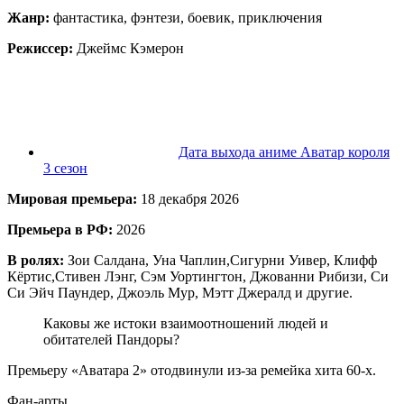
Жанр:
фантастика, фэнтези, боевик, приключения
Режиссер:
Джеймс Кэмерон
Дата выхода аниме Аватар короля
3 сезон
Мировая премьера:
18 декабря 2026
Премьера в РФ:
2026
В ролях:
Зои Салдана, Уна Чаплин,Сигурни Уивер, Клифф
Кёртис,Стивен Лэнг, Сэм Уортингтон, Джованни Рибизи, Си
Си Эйч Паундер, Джоэль Мур, Мэтт Джералд и другие.
Каковы же истоки взаимоотношений людей и
обитателей Пандоры?
Премьеру «Аватара 2» отодвинули из-за ремейка хита 60-х.
Фан-арты