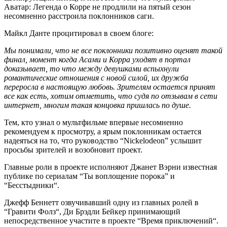
Аватар: Легенда о Корре не продлили на пятый сезон
несомненно расстроила поклонников саги.
Майкл Данте процитировал в своем блоге:
Мы понимали, что не все поклонники позитивно оценят такой
финал, момент когда Асами и Корра уходят в портал
доказывает, то что между девушками вспыхнули
романтические отношения с новой силой, их дружба
переросла в настоящую любовь. Зрителям остается принят
все как есть, хотим отметить, что судя по отзывам в сети
интернет, многим такая концовка пришлась по душе.
Тем, кто узнал о мультфильме впервые несомненно
рекомендуем к просмотру, а ярым поклонникам остается
надеяться на то, что руководство “Nickelodeon” услышит
просьбы зрителей и возобновит проект.
Главные роли в проекте исполняют Джанет Вэрни известная
публике по сериалам “
Ты воплощение порока
” и
“
Бесстыдники
“.
Джефф Беннетт озвучивавший одну из главных ролей в
“
Гравити Фолз
“, Ди Брэдли Бейкер принимающий
непосредственное участите в проекте “
Время приключений
“.