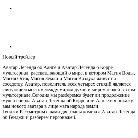
Новый трейлер
Аватар Легенда об Аанге и Аватар Легенда о Корре –
мультсериал, рассказывающий о мире, в котором Магия Воды,
Магия Огня, Магия Земли и Магия Воздуха живут по
соседству. Аватар, повелитель всех четырех стихий является
связующим мостом между миром духов и миром людей в этом
мультсериале.Сегодня мы разберемся будет ли продолжение
мультсериала Аватар Легенда об Корре или Аанге и я покажу
вам нового аватара в лице мага народа земли
Генджи.Рассмотрим с вами две главы комикса Аватар Легенда
об Генджи и разберем персонажей.