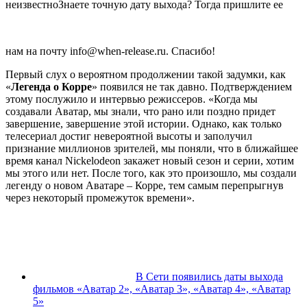
неизвестно
Знаете точную дату выхода? Тогда пришлите ее
нам на почту info@when-release.ru. Спасибо!
Первый слух о вероятном продолжении такой задумки, как
«
Легенда о Корре
» появился не так давно. Подтверждением
этому послужило и интервью режиссеров. «Когда мы
создавали Аватар, мы знали, что рано или поздно придет
завершение, завершение этой истории. Однако, как только
телесериал достиг невероятной высоты и заполучил
признание миллионов зрителей, мы поняли, что в ближайшее
время канал Nickelodeon закажет новый сезон и серии, хотим
мы этого или нет. После того, как это произошло, мы создали
легенду о новом Аватаре – Корре, тем самым перепрыгнув
через некоторый промежуток времени».
В Сети появились даты выхода
фильмов «Аватар 2», «Аватар 3», «Аватар 4», «Аватар
5»