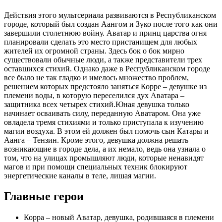
Действия этого мультсериала развиваются в Республиканском
городе, который был создан Аангом и Зуко после того как они
завершили столетнюю войну. Аватар и принц царства огня
планировали сделать это место пристанищем для любых
жителей их огромной страны. Здесь бок о бок мирно
существовали обычные люди, а также представители трех
оставшихся стихий. Однако даже в Республиканском городе
все было не так гладко и имелось множество проблем,
решением которых предстояло заняться Корре – девушке из
племени воды, в которую переселился дух Аватара –
защитника всех четырех стихий.Юная девушка только
начинает осваивать силу, переданную Аватаром. Она уже
овладела тремя стихиями и только приступала к изучению
магии воздуха. В этом ей должен был помочь сын Катары и
Аанга – Тензин. Кроме этого, девушка должна решать
возникающие в городе дела, а их немало, ведь она узнала о
том, что на улицах промышляют люди, которые ненавидят
магов и при помощи специальных техник блокируют
энергетические каналы в теле, лишая магии.
Главные герои
Корра – новый Аватар, девушка, родившаяся в племени