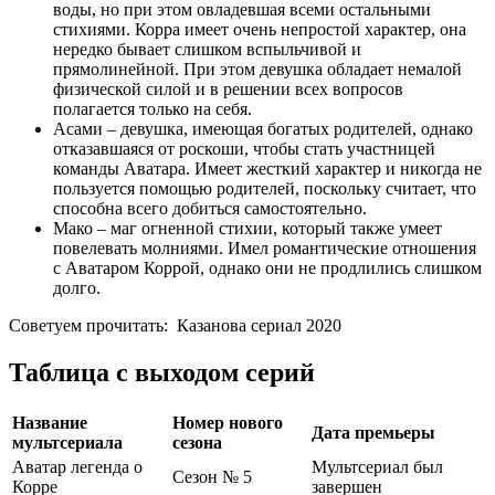
воды, но при этом овладевшая всеми остальными
стихиями. Корра имеет очень непростой характер, она
нередко бывает слишком вспыльчивой и
прямолинейной. При этом девушка обладает немалой
физической силой и в решении всех вопросов
полагается только на себя.
Асами – девушка, имеющая богатых родителей, однако
отказавшаяся от роскоши, чтобы стать участницей
команды Аватара. Имеет жесткий характер и никогда не
пользуется помощью родителей, поскольку считает, что
способна всего добиться самостоятельно.
Мако – маг огненной стихии, который также умеет
повелевать молниями. Имел романтические отношения
с Аватаром Коррой, однако они не продлились слишком
долго.
Советуем прочитать:
Казанова сериал 2020
Таблица с выходом серий
Название
Номер нового
Дата премьеры
мультсериала
сезона
Аватар легенда о
Мультсериал был
Сезон № 5
Корре
завершен