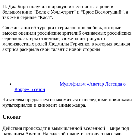
П. Дж. Бирн получил широкую известность за роли в
большом кино “Волк с Уолл-стрит” и “Брюс Всемогущий”, а
так же в
сериале “Касл”
.
Свежие записи5 турецких сериалов про любовь, которые
высоко оценили российские зрители6 ожидаемых российских
сериалов: актеры отличные, сюжеты интригуют5
малоизвестных ролей Людмилы Гурченко, в которых великая
актриса раскрыла свой талант с новой стороны
Мультфильм «Аватар Легенда о
Корре» 5 сезон
Читателям предлагаем ознакомиться с последними
новинками
мультсериалов
и кинолент
аниме жанра
.
Сюжет
Действия происходят в вымышленной вселенной – мире под
названием Аватар. На далекой планете, которую населяю