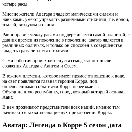
четыре расы.
Многие жители Аватара владеют магическими силами и
навыками, умеют управлять различными стихиями, т.е. водой,
землей, воздухом и огнем.
Равноправие между расами поддерживается самой планетой, с
давних времен из поколение в поколение, аватар является в
различных обличьях, и только он способен в совершенстве
владеть сразу четырмя стихиями.
Сами события происходят спустя семьдесят лет после
сражения Аватара с Аангом и Озаем.
В южном племени, которое имеет прямое отношение к воде,
на свет появляется главная героиня Корра, под
определенными событиями Корра переезжает в
Объединенную республику, город который который основал
Аанг.
В нем проживают представители всех наций, именно там
начинаются захватывающие дух приключения Корры.
Аватар: Легенда о Корре 5 сезон дата