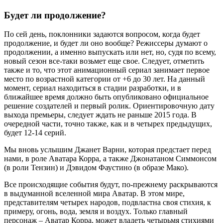
Будет ли продолжение?
По сей день, поклонники задаются вопросом, когда будет
продолжение, и будет ли оно вообще? Режиссеры думают о
продолжении, а именно выпускать или нет, но, судя по всему,
новый сезон все-таки возьмет еще свое. Следует, отметить
также и то, что этот анимационный сериал занимает первое
место по возрастной категории от +6 до 30 лет. На данный
момент, сериал находиться в стадии разработки, и в
ближайшее время должно быть опубликовано официальное
решение создателей и первый ролик. Ориентировочную дату
выхода премьеры, следует ждать не раньше 2015 года. В
очередной части, точно также, как и в четырех предыдущих,
будет 12-14 серий.
Мы вновь услышим Джанет Варни, которая предстает перед
нами, в роле Аватара Корра, а также Джонатаном Симмонсом
(в роли Тензин) и Дэвидом Фаустино (в образе Мако).
Все происходящие события будут, по-прежнему раскрываются
в выдуманной вселенной мира Аватар. В этом мире,
представителям четырех народов, подвластна своя стихия, к
примеру, огонь, вода, земля и воздух. Только главный
персонаж – Аватар Корра, может владеть четырьмя стихиями