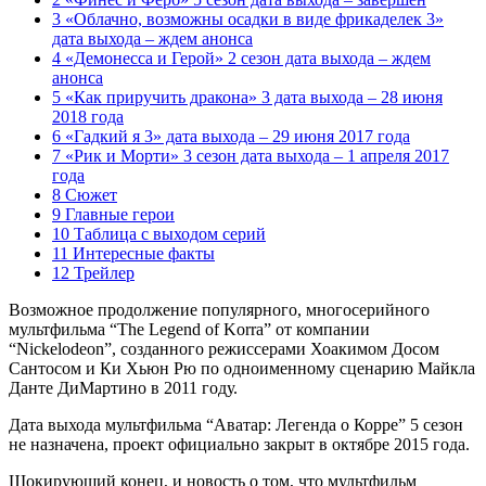
3 «Облачно, возможны осадки в виде фрикаделек 3»
дата выхода – ждем анонса
4 «Демонесса и Герой» 2 сезон дата выхода – ждем
анонса
5 «Как приручить дракона» 3 дата выхода – 28 июня
2018 года
6 «Гадкий я 3» дата выхода – 29 июня 2017 года
7 «Рик и Морти» 3 сезон дата выхода – 1 апреля 2017
года
8 Сюжет
9 Главные герои
10 Таблица с выходом серий
11 Интересные факты
12 Трейлер
Возможное продолжение популярного, многосерийного
мультфильма “The Legend of Korra” от компании
“Nickelodeon”, созданного режиссерами Хоакимом Досом
Сантосом и Ки Хьюн Рю по одноименному сценарию Майкла
Данте ДиМартино в 2011 году.
Дата выхода мультфильма “Аватар: Легенда о Корре” 5 сезон
не назначена, проект официально закрыт в октябре 2015 года.
Шокирующий конец, и новость о том, что мультфильм