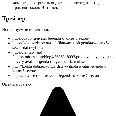
момента, как зритель видит его в последний раз,
проходит около 70-ти лет.
Трейлер
Используемые источники:
https://oxvo.ru/avatar-legenda-o-korre-5-sezon/
https://when-release.ru/multfilmy/avatar-legenda-o-korre-5-
sezon-data-vyhoda
https://fantasy-and-
fantasy.mirtesen.ru/blog/43696818093/prodolzheniya-avatara-
novyiy-avatar-legenda-ob-gendzhi-iz-multse
http://kogda-data.ru/kogda-data-vyihoda-avatar-legenda-o-
korre-5-sezon/
https://next-season.ru/avatar-legenda-o-korre-5-sezon
Оцените статью