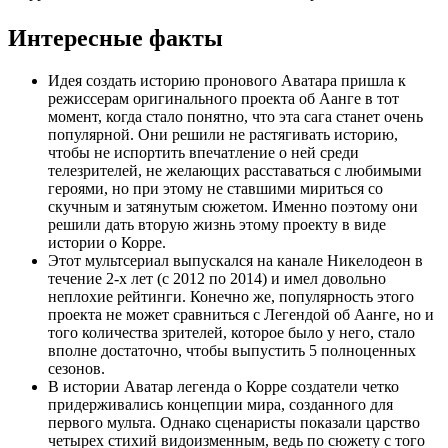
Интересные факты
Идея создать историю пронового Аватара пришла к
режиссерам оригинального проекта об Аанге в тот
момент, когда стало понятно, что эта сага станет очень
популярной. Они решили не растягивать историю,
чтобы не испортить впечатление о ней среди
телезрителей, не желающих расставаться с любимыми
героями, но при этому не ставшими мириться со
скучным и затянутым сюжетом. Именно поэтому они
решили дать вторую жизнь этому проекту в виде
истории о Корре.
Этот мультсериал выпускался на канале Никелодеон в
течение 2-х лет (с 2012 по 2014) и имел довольно
неплохие рейтинги. Конечно же, популярность этого
проекта не может сравниться с Легендой об Аанге, но и
того количества зрителей, которое было у него, стало
вполне достаточно, чтобы выпустить 5 полноценных
сезонов.
В истории Аватар легенда о Корре создатели четко
придерживались концепции мира, созданного для
первого мульта. Однако сценаристы показали царство
четырех стихий видоизменным, ведь по сюжету с того