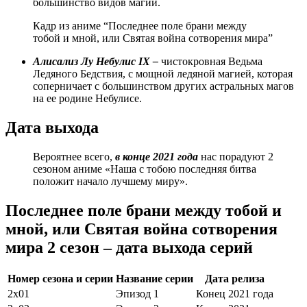
большинство видов магии.
Кадр из аниме “Последнее поле брани между
тобой и мной, или Святая война сотворения мира”
Алисализ Лу Небулис
IX –
чистокровная Ведьма
Ледяного Бедствия, с мощной ледяной магией, которая
соперничает с большинством других астральных магов
на ее родине Небулисе.
Дата выхода
Вероятнее всего,
в конце 2021 года
нас порадуют 2
сезоном аниме «Наша с тобою последняя битва
положит начало лучшему миру».
Последнее поле брани между тобой и
мной, или Святая война сотворения
мира 2 сезон – дата выхода серий
Номер сезона и серии
Название серии
Дата релиза
2х01
Эпизод 1
Конец 2021 года