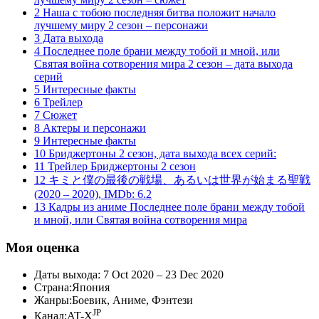
2 Наша с тобою последняя битва положит начало
лучшему миру 2 сезон – персонажи
3 Дата выхода
4 Последнее поле брани между тобой и мной, или
Святая война сотворения мира 2 сезон – дата выхода
серий
5 Интересные факты
6 Трейлер
7 Сюжет
8 Актеры и персонажи
9 Интересные факты
10 Бриджертоны 2 сезон, дата выхода всех серий:
11 Трейлер Бриджертоны 2 сезон
12 キミと僕の最後の戦場、あるいは世界が始まる聖戦
(2020 – 2020), IMDb: 6.2
13 Кадры из аниме Последнее поле брани между тобой
и мной, или Святая война сотворения мира
Моя оценка
Даты выхода: 7 Oct 2020 – 23 Dec 2020
Страна:Япония
Жанры:Боевик, Аниме, Фэнтези
JP
Канал:AT-X