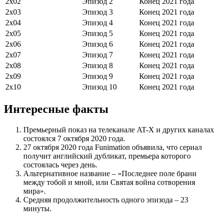
2х02
Эпизод 2
Конец 2021 года
2х03
Эпизод 3
Конец 2021 года
2х04
Эпизод 4
Конец 2021 года
2х05
Эпизод 5
Конец 2021 года
2х06
Эпизод 6
Конец 2021 года
2х07
Эпизод 7
Конец 2021 года
2х08
Эпизод 8
Конец 2021 года
2х09
Эпизод 9
Конец 2021 года
2х10
Эпизод 10
Конец 2021 года
Интересные факты
Премьерный показ на телеканале AT-X и других каналах
состоялся 7 октября 2020 года.
27 октября 2020 года Funimation объявила, что сериал
получит английский дубликат, премьера которого
состоялась через день.
Альтернативное название – «Последнее поле брани
между тобой и мной, или Святая война сотворения
мира».
Средняя продолжительность одного эпизода – 23
минуты.