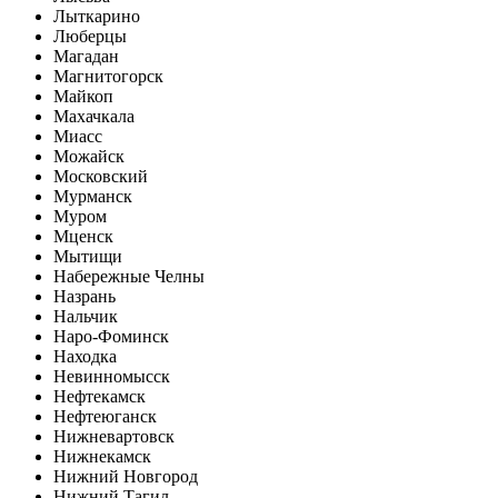
Лыткарино
Люберцы
Магадан
Магнитогорск
Майкоп
Махачкала
Миасс
Можайск
Московский
Мурманск
Муром
Мценск
Мытищи
Набережные Челны
Назрань
Нальчик
Наро-Фоминск
Находка
Невинномысск
Нефтекамск
Нефтеюганск
Нижневартовск
Нижнекамск
Нижний Новгород
Нижний Тагил