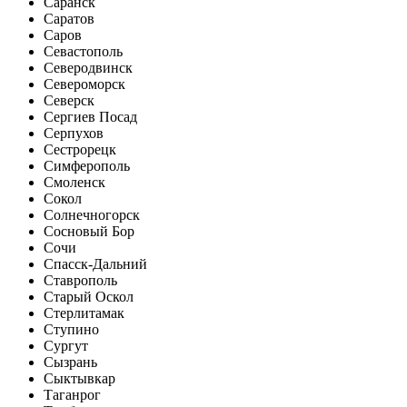
Саранск
Саратов
Саров
Севастополь
Северодвинск
Североморск
Северск
Сергиев Посад
Серпухов
Сестрорецк
Симферополь
Смоленск
Сокол
Солнечногорск
Сосновый Бор
Сочи
Спасск-Дальний
Ставрополь
Старый Оскол
Стерлитамак
Ступино
Сургут
Сызрань
Сыктывкар
Таганрог