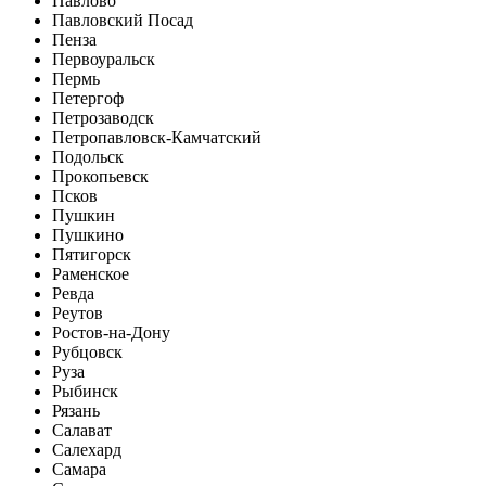
Павлово
Павловский Посад
Пенза
Первоуральск
Пермь
Петергоф
Петрозаводск
Петропавловск-Камчатский
Подольск
Прокопьевск
Псков
Пушкин
Пушкино
Пятигорск
Раменское
Ревда
Реутов
Ростов-на-Дону
Рубцовск
Руза
Рыбинск
Рязань
Салават
Салехард
Самара