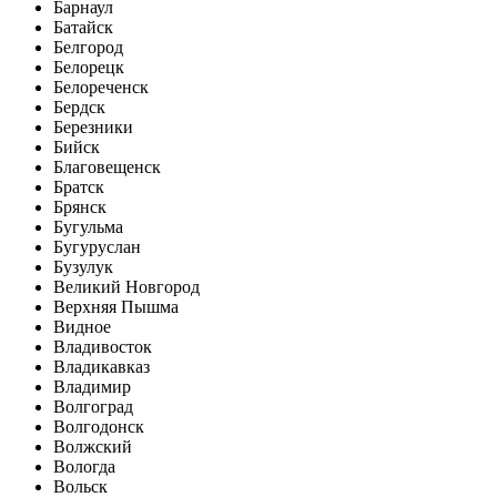
Барнаул
Батайск
Белгород
Белорецк
Белореченск
Бердск
Березники
Бийск
Благовещенск
Братск
Брянск
Бугульма
Бугуруслан
Бузулук
Великий Новгород
Верхняя Пышма
Видное
Владивосток
Владикавказ
Владимир
Волгоград
Волгодонск
Волжский
Вологда
Вольск