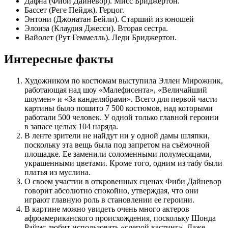
Дафна (Фиби Дайневор). Мисс Бриджертон.
Бассет (Реге Пейдж). Герцог.
Энтони (Джонатан Бейли). Старший из юношей
Элоиза (Клаудия Джесси). Вторая сестра.
Вайолет (Рут Геммелль). Леди Бриджертон.
Интересные факты
Художником по костюмам выступила Эллен Мирожник,
работающая над шоу «Малефисента», «Величайший
шоумен» и «За канделябрами». Всего для первой части
картины было пошито 7 500 костюмов, над которыми
работали 500 человек. У одной только главной героини
в запасе целых 104 наряда.
В ленте зрители не найдут ни у одной дамы шляпки,
поскольку эта вещь была под запретом на съёмочной
площадке. Ее заменили соломенными полумесяцами,
украшенными цветами. Кроме того, одним из табу были
платья из муслина.
О своем участии в откровенных сценах Фиби Дайневор
говорит абсолютно спокойно, утверждая, что они
играют главную роль в становлении ее героини.
В картине можно увидеть очень много актеров
афроамериканского происхождения, поскольку Шонда
Раймс любит использовать «слепой кастинг». Даже