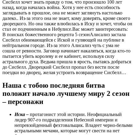
Сисбелл хочет знать правду о том, что произошло 100 лет
назад, когда началась война. Хотя у нее есть способность
заглядывать в прошлое, она не может заглянуть настолько
далеко.. Из-за этого она не знает, кому доверять, кроме своего
дворецкого. Но она также влюбилась в Иску и хочет, чтобы он
стал ее подчиненным в Небулисе.
Вас может заинтересовать:
В поисках божественного рецепта 5 сезон
Алисализ застала
Сисбелл обнимающейся с Иской и гуляющей на публике в
нейтральном городе. Из-за этого Алисализ чуть с ума не
сошла от ревности. Заговор начинает накаляться, когда кто-то
пытается убить королеву и ее кабинет, используя силу
астрального духа. Ведьма пришла в ярость, пытаясь добраться
до Сисбелл. Дворецкий Сисбелл пропал без вести после
поездки во дворец, желая устроить возвращение Сисбелл…
Наша с тобою последняя битва
положит начало лучшему миру 2 сезон
– персонажи
Иска –
протагонист этой истории. Неофициальный
лидер 907-го подразделения Небесной империи и
непревзойденный фехтовальщик. Владеет черно-белыми
астральными мечами, которые могут свести на нет