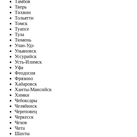
Тамбов
Тверь
Тихвин
Тольятти
Томск
Туапсе
Тула
Тюмень
Улан-Удэ
Ульяновск
Уссурийск
Усть-Илимск
Уфа
Феодосия
Фрязино
Хабаровск
Ханты-Мансийск
Химки
Чебоксары
Челябинск
Череповец
Черкесск
Чехов
Чита
Шахты