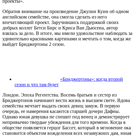
проекты».
Обратив внимание на произведение Джулии Куин об одном
английском семействе, она смогла сделать из него
впечатляющий проект. Заручившись поддержкой своих
добрых коллег Бетси Бирс и Криса Ван Дьюсена, автор
взялась за дело. В итоге, мы имели удовольствие наблюдать за
удивительно красивыми картинами и мечтать о том, когда же
выйдет Бриджертоны 2 сезон.
«Бриджертоны»: когда второй
сезон и что там будет
Лондон. Эпоха Регентства. Восемь братьев и сестер из
Бриджертонов начинают вести жизнь в высшем свете. Вдова
семейства мечтает выдать своих девиц замуж. В первую
очередь, ее намерения касаются старшей дочери Дафны.
Однако юная девушка не спешит под венец и демонстрирует
непривычно твердые убеждения для того времени. Когда в
обществе появляется герцог Бассет, который в мгновение ока
становится объектом вожделения всех незамужних дам, юная