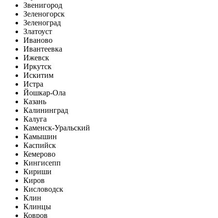
Звенигород
Зеленогорск
Зеленоград
Златоуст
Иваново
Ивантеевка
Ижевск
Иркутск
Искитим
Истра
Йошкар-Ола
Казань
Калининград
Калуга
Каменск-Уральский
Камышин
Каспийск
Кемерово
Кингисепп
Кириши
Киров
Кисловодск
Клин
Клинцы
Ковров