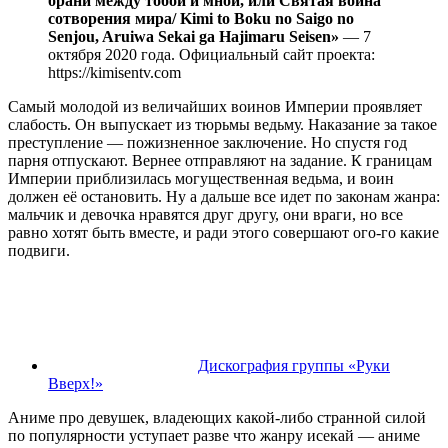
брани между тобой и мной, или Святая война
сотворения мира/ Kimi to Boku no Saigo no
Senjou, Aruiwa Sekai ga Hajimaru Seisen»
— 7
октября 2020 года. Официальный сайт проекта:
https://kimisentv.com
Самый молодой из величайших воинов Империи проявляет
слабость. Он выпускает из тюрьмы ведьму. Наказание за такое
преступление — пожизненное заключение. Но спустя год
парня отпускают. Вернее отправляют на задание. К границам
Империи приблизилась могущественная ведьма, и воин
должен её остановить. Ну а дальше все идет по законам жанра:
мальчик и девочка нравятся друг другу, они враги, но все
равно хотят быть вместе, и ради этого совершают ого-го какие
подвиги.
Дискография группы «Руки
Вверх!»
Аниме про девушек, владеющих какой-либо странной силой
по популярности уступает разве что жанру исекай — аниме