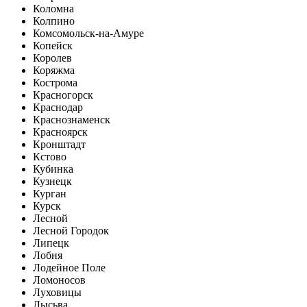
Коломна
Колпино
Комсомольск-на-Амуре
Копейск
Королев
Коряжма
Кострома
Красногорск
Краснодар
Краснознаменск
Красноярск
Кронштадт
Кстово
Кубинка
Кузнецк
Курган
Курск
Лесной
Лесной Городок
Липецк
Лобня
Лодейное Поле
Ломоносов
Луховицы
Лысьва