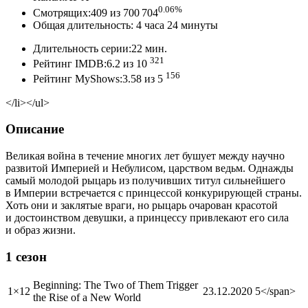
0.06%
Смотрящих:409 из 700 704
Общая длительность: 4 часа 24 минуты
Длительность серии:22 мин.
321
Рейтинг IMDB:6.2 из 10
156
Рейтинг MyShows:3.58 из 5
</li></ul>
Описание
Великая война в течение многих лет бушует между научно
развитой Империей и Небулисом, царством ведьм. Однажды
самый молодой рыцарь из получивших титул сильнейшего
в Империи встречается с принцессой конкурирующей страны.
Хоть они и заклятые враги, но рыцарь очарован красотой
и достоинством девушки, а принцессу привлекают его сила
и образ жизни.
1 сезон
Beginning: The Two of Them Trigger
1×12
23.12.2020
5</span>
the Rise of a New World