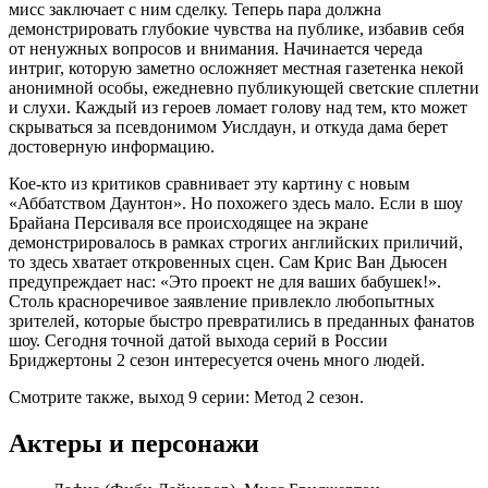
мисс заключает с ним сделку. Теперь пара должна
демонстрировать глубокие чувства на публике, избавив себя
от ненужных вопросов и внимания. Начинается череда
интриг, которую заметно осложняет местная газетенка некой
анонимной особы, ежедневно публикующей светские сплетни
и слухи. Каждый из героев ломает голову над тем, кто может
скрываться за псевдонимом Уислдаун, и откуда дама берет
достоверную информацию.
Кое-кто из критиков сравнивает эту картину с новым
«Аббатством Даунтон». Но похожего здесь мало. Если в шоу
Брайана Персиваля все происходящее на экране
демонстрировалось в рамках строгих английских приличий,
то здесь хватает откровенных сцен. Сам Крис Ван Дьюсен
предупреждает нас: «Это проект не для ваших бабушек!».
Столь красноречивое заявление привлекло любопытных
зрителей, которые быстро превратились в преданных фанатов
шоу. Сегодня точной датой выхода серий в России
Бриджертоны 2 сезон интересуется очень много людей.
Смотрите также, выход 9 серии: Метод 2 сезон.
Актеры и персонажи