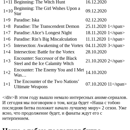
1×11
Beginning: The Witch Hunt
16.12.2020
Beginning: The Girl Wishes Upon a
1×10
09.12.2020
Star
1×9
Paradise: Iska
02.12.2020
1×8
Paradise: The Transcendent Demon
25.11.2020
1</span>
1×7
Paradise: Alice’s Longest Night
18.11.2020
1</span>
1×6
Paradise: Rin’s Big Miscalculation
11.11.2020
1</span>
1×5
Intersection: Awakening of the Vortex
04.11.2020
3</span>
1×4
Intersection: Battle for the Vortex
28.10.2020
Encounter: Successor of the Black
1×3
21.10.2020
2</span>
Steel and the Ice Calamity Witch
Encounter: The Enemy You and I Met
1×2
14.10.2020
Was…
The Encounter of the Two Nations’
1×1
07.10.2020
11</span>
Ultimate Weapons
</div>В этом году вышло немало интересных аниме-сериалов.
И сегодня мы поговорим о том, когда будет «Наша с тобою
последняя битва положит начало лучшему миру» 2 сезон. Уже
ясно, что продолжение будет, и фанаты ждут его с
нетерпением.