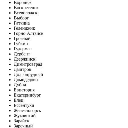
Воронеж
Воскресенск
Всеволожск
Выборг
Гатчина
Геленджик
Горно-Алтайск
Грозный
Губкин
Гудермес
Дербент
Дзержинск
Димитровград
Дмитров
Долгопрудный
Домодедово
Дубна
Евпатория
Екатеринбург
Елец
Ессентуки
Железногорск
Жуковский
Зарайск
Заречный