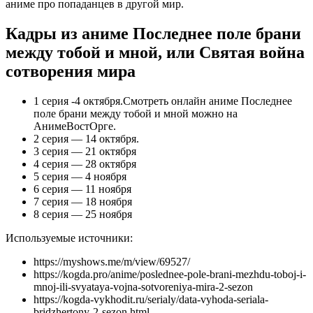
аниме про попаданцев в другой мир.
Кадры из аниме
Последнее поле брани
между тобой и мной, или Святая война
сотворения мира
1 серия -4 октября.Смотреть онлайн аниме Последнее
поле брани между тобой и мной можно на
АнимеВостОрге.
2 серия — 14 октября.
3 серия — 21 октября
4 серия — 28 октября
5 серия — 4 ноября
6 серия — 11 ноября
7 серия — 18 ноября
8 серия — 25 ноября
Используемые источники:
https://myshows.me/m/view/69527/
https://kogda.pro/anime/poslednee-pole-brani-mezhdu-toboj-i-
mnoj-ili-svyataya-vojna-sotvoreniya-mira-2-sezon
https://kogda-vykhodit.ru/serialy/data-vyhoda-seriala-
bridzhertony-2-sezon.html