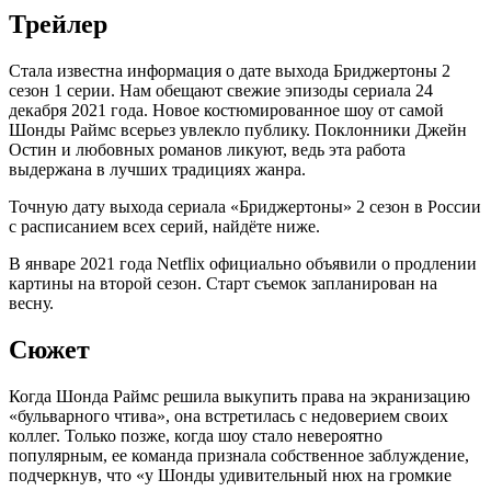
Трейлер
Стала известна информация о дате выхода Бриджертоны 2
сезон 1 серии. Нам обещают свежие эпизоды сериала 24
декабря 2021 года. Новое костюмированное шоу от самой
Шонды Раймс всерьез увлекло публику. Поклонники Джейн
Остин и любовных романов ликуют, ведь эта работа
выдержана в лучших традициях жанра.
Точную дату выхода сериала «Бриджертоны» 2 сезон в России
с расписанием всех серий, найдёте ниже.
В январе 2021 года Netflix официально объявили о продлении
картины на второй сезон. Старт съемок запланирован на
весну.
Сюжет
Когда Шонда Раймс решила выкупить права на экранизацию
«бульварного чтива», она встретилась с недоверием своих
коллег. Только позже, когда шоу стало невероятно
популярным, ее команда признала собственное заблуждение,
подчеркнув, что «у Шонды удивительный нюх на громкие