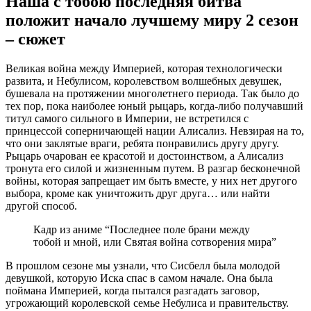
Наша с тобою последняя битва
положит начало лучшему миру 2 сезон
– сюжет
Великая война между Империей, которая технологически
развита, и Небулисом, королевством волшебных девушек,
бушевала на протяжении многолетнего периода. Так было до
тех пор, пока наиболее юный рыцарь, когда-либо получавший
титул самого сильного в Империи, не встретился с
принцессой соперничающей нации Алисализ. Невзирая на то,
что они заклятые враги, ребята понравились другу другу.
Рыцарь очарован ее красотой и достоинством, а Алисализ
тронута его силой и жизненным путем. В разгар бесконечной
войны, которая запрещает им быть вместе, у них нет другого
выбора, кроме как уничтожить друг друга… или найти
другой способ.
Кадр из аниме “Последнее поле брани между
тобой и мной, или Святая война сотворения мира”
В прошлом сезоне мы узнали, что Сисбелл была молодой
девушкой, которую Иска спас в самом начале. Она была
поймана Империей, когда пытался разгадать заговор,
угрожающий королевской семье Небулиса и правительству.