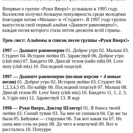
Впервые о группе «Руки Вверх!» услышали в 1995 году.
Коллектив получил большую популярность среди молодёжи
благодаря хитам «Малыш» и «Студент». В 1997 году группа
выпустила свой первый альбом «Дышите равномерно!»,
каждая песня которого стала хитом дискотек всей страны.
Трек-лист: Альбомы и список песен группы «Руки Вверх!»
1997 — Дышите равномерно
01. Доброе утро 02. Малыш 03.
Студент 04. История любви 05. Здравствуй 06. Доброе утро
(club mix) 07. Бандито 08. Двигай телом (radio edit) 09. Love
story (club mix) 10. Последний поцелуй
1997 — Дышите равномерно (полная версия + 4 новые
песни)
01. Доброе утро 02. История любви 03. Студент 04.
1,2,3,4,5 05. По кайфу 06. Последний поцелуй 07. Малыш 08.
Двигай телом 09. Love Story (club mix) 10. Бандито 11. 1, 2, 3,
4, 5 (gin mix) 12. Здравствуй 13. Я жду
1998 — Руки Вверх, Доктор Шлягер!
01. Я боюсь твоей
любви 02. Синий туман 03. Ты мне не снишься 04. Где же ты
была 05. Бабушки — старушки 06. Так вот какая ты 07. Не
сыпь мне соль на рану 08. До чего я невезучий 09. Вот и
расстались 10. Попурри