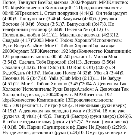
Попсе, Танцуют ВсеГод выхода: 2002Формат: MP3Качество:
192 kbpsКоличество Композиций: 12Продолжительность:
00:48:59Треклист:1. Стоят подружки (4:44)2. Он тебя целует
(4:00)3. Танцуют все (3:46)4. Замужем (4:00)5. Девушки
Востока (4:04)6. Уходи (3:51)7. Выпускной (3:47)8. Не
телефонный разговор (3:44)9. Песенка №5 (4:12)10.
Половинка любви (4:11)11. Маленькие девочки (4:23)12.
Свадьба (4:17)”2003 Мне С Тобою Хорошо”Исполнитель:
Руки ВверхАльбом: Мне С Тобою ХорошоГод выхода:
2003Формат: MP3Качество: 192 kbpsКоличество Композиций:
12Продолжительность: 00:50:24Треклист:1. Милая Моя
(3:54)2. Сделать Тебя Взрослой (3:41)3. Детская (3:56)4.
Сахалин (3:42)5. Don’t Stop (ft. DJ Rodik-Off) (4:06)6. Я
БудуЖдать (4:13)7. Набираю Номер (4:32)8. Убегай (3:44)9.
Песенка № 6 (3:47)10. Yalla (Club Mix) (6:13)11. Не Забуду
(4:51)12. Мне С Тобою Хорошо (3:45)”2004 А Девочкам Так
Холодно”Исполнитель: Руки ВверхАльбом: А Девочкам Так
ХолодноГод выхода: 2004Формат: MP3Качество: 192
kbpsКоличество Композиций: 13Продолжительность:
00:51:09Треклист:1. Интро (0:36)2. Нелюбимая (руки вверх)
(4:19)3. А девочкам так холодно (руки v (3:25)4. 18 мне уже
(руки vs. dj vital) (4:45)5. Танцуй (Быстро) (руки вверх) (3:46)6.
Я тебя не отдам никому (руки v (5:57)7. Атаман (руки вверх)
(4:01)8. Эй, Парни (Саундтрек к кф Даже Не Думай) (2:39)9.
Ну где же вы, девчонки? (руки (5:49)10. Омут (руки вверх и