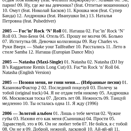
парни! 09. Ну, где же вы девчонки? (feat. Отпетые мошенники)
10. Омут (feat. Николай Басков) 11. Крошка моя (feat. Супер
Банда) 12. Андрюшка (feat. Иванушки Int.) 13. Наталья
Петровна (feat. Pulsedriver)
2005 — Fuc’in’ Rock ‘N’ Roll
01. Наташа 02. Fuc’in’ Rock ‘N’
Roll 03. Эни-Бени 04. Отель 05. Прошу не молчи 06. Больно
07. Иститутка 08. Девочки колхозницы 09. Ray Charles vs.
Руки Вверх — Shake your Tailfeather 10. Расстались 11. Лето в
стиле Samba 12. Наташа (Europian Dance Mix)
2005 — Natasha (Maxi-Single)
01. Natasha 02. Natasha (DJ Isy
B’s Raggaetone Remix Long Cut) 03. Fuc*in Rock ‘n’ Roll 04.
Natasha (English Version)
2005 — Позови меня, не гони меня… (Избранные песни)
01.
Казанова/Фактор 2 02. Последний поцелуй 03. Полечу за
тобой (original track) 04. Я не отдам тебя никому 05. Андрюшка
06. Московская тоска 07. Десять лет 08. Нежность 09. Танцуй
медленно 10. Ты осталась одна 11. Я жду (1996)
2006 — Золотой альбом
01. Лишь о тебе мечтая 02. Чужие
губы 03. Назови его как меня (Сынишка) 04. Прости 05.
Здравствуй, это я 06. Он не любит тебя 07. Не бойся, я с тобой
08. Он не я 09. Доброй, нежной, ласковой 10. Ай-яй-яй 11.