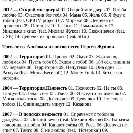
2012 — Открой мне дверь!
01. Открой мне дверь 02. Я тебя
люблю 03. Счастлив без тебя 04. Мама 05. Жаль 06. Я буду с
тобой (feat. OPIUM project) 07. Миражи 08. Девочка из
прошлого 09. Останься 10. Разные 11. Пам-пам-пам 12.
Увидимся в снах (feat. Михаил Жуков) 13. Скажи зачем (feat.
USB) 14. Девочка из прошлого (feat. St1m)
Трек-лист: Альбомы и список песен Сергея Жукова
2002 — Территория
01. Пролог 02. Омут 03. Жди меня,
любимая 04. Пусть тебя 05. Рядом с тобой 06. 184 сек. тишины
07. Separate 08. Территория 09. Непутевая 10. Она одна 11.
Разлука (feat. Миша Веселоff) 12. Monty Funk 13. Без слез и
истерик
2004 — Территория.Нежность
01. Нежность 02. Не ты 03.
Танцуй 04. Падал снег 05. Увела 06. Я все,что ты имеешь 07.
Московская тоска 08. Десять лет 09. Девушки 10. Полечу за
тобою 11. Одиннадцать минут 12. Казанова
2007 — В поисках нежности
01. Спрячемся с тобой за
дождём… 02. Летний вечер (feat. Михаил Жуков) 03. Ты зачем
говоришь о любви 04. Капают слёзы 05. Розы 06. Девочка не
спит 07. Танго 08. Я не люблю (feat. ‘Истерика’) 09.