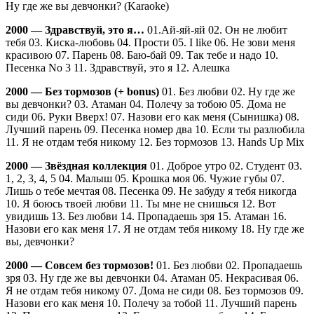
Ну где же вы девчонки? (Karaoke)
2000 — Здравствуй, это я…
01.Ай-яй-яй 02. Он не любит
тебя 03. Киска-любовь 04. Прости 05. I like 06. Не зови меня
красивою 07. Парень 08. Баю-бай 09. Так тебе и надо 10.
Песенка No 3 11. Здравствуй, это я 12. Алешка
2000 — Без тормозов (+ bonus)
01. Без любви 02. Ну где же
вы девчонки? 03. Атаман 04. Полечу за тобою 05. Дома не
сиди 06. Руки Вверх! 07. Назови его как меня (Сынишка) 08.
Лучший парень 09. Песенка номер два 10. Если ты разлюбила
11. Я не отдам тебя никому 12. Без тормозов 13. Hands Up Mix
2000 — Звёздная коллекция
01. Доброе утро 02. Студент 03.
1, 2, 3, 4, 5 04. Малыш 05. Крошка моя 06. Чужие губы 07.
Лишь о тебе мечтая 08. Песенка 09. Не забуду я тебя никогда
10. Я боюсь твоей любви 11. Ты мне не снишься 12. Вот
увидишь 13. Без любви 14. Пропадаешь зря 15. Атаман 16.
Назови его как меня 17. Я не отдам тебя никому 18. Ну где же
вы, девчонки?
2000 — Совсем без тормозов!
01. Без любви 02. Пропадаешь
зря 03. Ну где же вы девчонки 04. Атаман 05. Некрасивая 06.
Я не отдам тебя никому 07. Дома не сиди 08. Без тормозов 09.
Назови его как меня 10. Полечу за тобой 11. Лучший парень