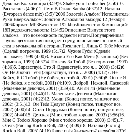
Девочки Колхозницы (3:59)9. Shake your Traifeather (3:50)10.
Расстались (4:06)11. Лето В Стиле Samba (4:37)12. Наташа
(Evropean dance mix) (3:5)”2006 Золотой Альбом”Исполнитель:
Руки ВверхАльбом: Золотой АльбомГод выхода: 12 Декабря
2006Формат: MP3Качество: 192 kbpsКоличество Композиций:
18Продолжительность: 1:14:52Описание: Выпуск этого
альбома – это возможность подвести итоги.Популярнейшая
группа десятилетия покидает сцену,но оставляет значимый
след в музыкальной истории.Треклист:1. Лишь О Тебе Мечтая
(Сделай погромче, 1999 (5:17)2. Чужие Губы (Сделай
погромче, 1999 (4:00)3. Назови Его Как Меня (Сынишка) (Без
тормозов, 1999) (4:37)4. Полечу За Тобой (Без тормозов, 1999)
(4:36)5. Здравствуй, Это Я (Здравствуй, это я… 2000) (3:42)6.
Он Не Любит Тебя (Здравствуй, это я… 2000) (4:12)7. Не
Бойся, Я С Тобой (Не бойся, я с тобой, 2001) (3:50)8. Он не Я
(Не бойся, я с тобой, 2001) (4:10)9. Доброй, Нежной, Ласковой
(Маленькие девочки, 2001) (3:39)10. Ай-яй-яй (Маленькие
девочки, 2001) (3:46)11. Маленькие Девочки (Маленькие
девочки, 2001) (4:22)12. Уходи (Конец попсе, танцуют все,
2002) (3:51)13. Он Тебя Целует (Конец попсе, танцуют все,
2002) (4:00)14. Стоят Подружки (Конец попсе, танцуют все,
2002) (4:44)15. Детская (Мне с тобою хорошо, 2003) (3:56)16.
Мне С Тобою Хорошо (Мне с тобою хорошо, 2003) (3:45)17.
Отель (Fuc ing Rock n Roll, 2005) (4:09)18. Наташа (Fuc ing
Rock n Roll, 2005) (4:16)Торрент файл-скачать
7 октября 2016