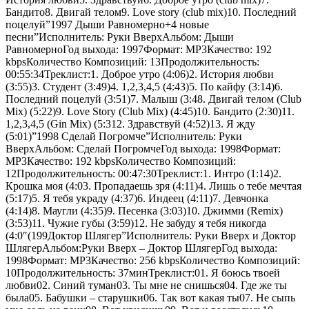
Бандито8. Двигай телом9. Love story (club mix)10. Последний
поцелуй”1997 Дыши Равномерно+4 новые
песни”Исполнитель: Руки ВверхАльбом: Дыши
РавномерноГод выхода: 1997Формат: MP3Качество: 192
kbpsКоличество Композиций: 13Продолжительность:
00:55:34Треклист:1. Доброе утро (4:06)2. История любви
(3:55)3. Студент (3:49)4. 1,2,3,4,5 (4:43)5. По кайфу (3:14)6.
Последний поцелуй (3:51)7. Малыш (3:48. Двигай телом (Club
Mix) (5:22)9. Love Story (Club Mix) (4:45)10. Бандито (2:30)11.
1,2,3,4,5 (Gin Mix) (5:312. Здравствуй (4:52)13. Я жду
(5:01)”1998 Сделай Погромче”Исполнитель: Руки
ВверхАльбом: Сделай ПогромчеГод выхода: 1998Формат:
MP3Качество: 192 kbpsКоличество Композиций:
12Продолжительность: 00:47:30Треклист:1. Интро (1:14)2.
Крошка моя (4:03. Пропадаешь зря (4:11)4. Лишь о тебе мечтая
(5:17)5. Я тебя украду (4:37)6. Индеец (4:11)7. Девчонка
(4:14)8. Маугли (4:35)9. Песенка (3:03)10. Джимми (Remix)
(3:53)11. Чужие губы (3:59)12. Не забуду я тебя никогда
(4:0″(199Доктор Шлягер”Исполнитель: Руки Вверх и Доктор
ШлягерАльбом:Руки Вверх – Доктор ШлягерГод выхода:
1998Формат: MP3Качество: 256 kbpsКоличество Композиций:
10Продолжительность: 37минТреклист:01. Я боюсь твоей
любви02. Синий туман03. Ты мне не снишься04. Где же ты
была05. Бабушки – старушки06. Так вот какая ты07. Не сыпь