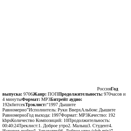
Россия
Год
выпуска:
9706
Жанр:
ПОП
Продолжительность:
970часов и
4 минуты
Формат:
MP3
Битрейт аудио:
192кбитсек
Трэклист:
“1997 Дышите
Равномepно”Исполнитель: Руки ВверхАльбом: Дышите
РавномepноГод выхода: 1997Формат: MP3Качество: 192
kbpsКоличество Композиций: 10Продолжительность:
00:40:24Треклист:1. Доброе утро2. Малыш3. Студент4.
История любви5. Здравствуй6. Доброе утро (club mix)7.