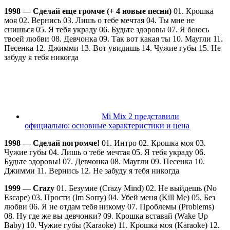
1998 — Сделай еще громче (+ 4 новые песни)
01. Крошка
моя 02. Вернись 03. Лишь о тебе мечтая 04. Ты мне не
снишься 05. Я тебя украду 06. Будьте здоровы 07. Я боюсь
твоей любви 08. Девчонка 09. Так вот какая ты 10. Маугли 11.
Песенка 12. Джимми 13. Вот увидишь 14. Чужие губы 15. Не
забуду я тебя никогда
Mi Mix 2 представили
официально: основные характеристики и цена
1998 — Сделай погромче!
01. Интро 02. Крошка моя 03.
Чужие губы 04. Лишь о тебе мечтая 05. Я тебя украду 06.
Будьте здоровы! 07. Девчонка 08. Маугли 09. Песенка 10.
Джимми 11. Вернись 12. Не забуду я тебя никогда
1999 — Crazy
01. Безумие (Crazy Mind) 02. Не выйдешь (No
Escape) 03. Прости (Im Sorry) 04. Убей меня (Kill Me) 05. Без
любви 06. Я не отдам тебя никому 07. Проблемы (Problems)
08. Ну где же вы девчонки? 09. Крошка вставай (Wake Up
Baby) 10. Чужие губы (Karaoke) 11. Крошка моя (Karaoke) 12.