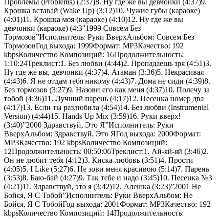
Проблемы (Problems) (2:37)8. Ну где же вы девчонки (4:37)9.
Крошка вставай (Wake Up) (3:12)10. Чужие губы (караоке)
(4:01)11. Крошка моя (караоке) (4:10)12. Ну где же вы
девчонки (караоке) (4:3″1999 Совсем Без
Тормозов”Исполнитель: Руки ВверхАльбом: Совсем Без
ТормозовГод выхода: 1999Формат: MP3Качество: 192
kbpsКоличество Композиций: 16Продолжительность:
1:10:24Треклист:1. Без любви (4:44)2. Пропадаешь зря (4:51)3.
Ну где же вы, девчонки (4:37)4. Атаман (3:36)5. Некрасивая
(4:43)6. Я не отдам тебя никому (4:43)7. Дома не сиди (4:39)8.
Без тормозов (3:27)9. Назови его как меня (4:37)10. Полечу за
тобой (4:36)11. Лучший парень (4:17)12. Песенка номер два
(4:17)13. Если ты разлюбила (4:54)14. Без любви (Instrumental
Version) (4:44)15. Hands Up Mix (3:59)16. Руки вверх!
(3:40)”2000 Здравствуй, Это Я”Исполнитель: Руки
ВверхАльбом: Здравствуй, Это ЯГод выхода: 2000Формат:
MP3Качество: 192 kbpsКоличество Композиций:
12Продолжительность: 00:50:06Треклист:1. Ай-яй-яй (3:46)2.
Он не любит тебя (4:12)3. Киска-любовь (3:51)4. Прости
(4:05)5. I Like (5:27)6. Не зови меня красивою (5:14)7. Парень
(3:53)8. Баю-бай (4:27)9. Так тебе и надо (3:45)10. Песенка №3
(4:21)11. Здравствуй, это я (3:42)12. Алешка (3:23)”2001 Не
Бойся, Я С Тобой”Исполнитель: Руки ВверхАльбом: Не
Бойся, Я С ТобойГод выхода: 2001Формат: MP3Качество: 192
kbpsКоличество Композиций: 14Продолжительность: