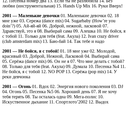
12. Песенка номер два 13. Если ты не разлюбила 14. Без
любви (инструментальная) 15. Hands Up Mix 16. Руки Вверх!
2001 — Маленькие девочки
01. Маленькие девочки 02. 18
мне уже 03. Сережа (dance mix) 04. Sugarbaby (How’re you
doin’?) 05. Ай-яй-яй 06. Доброй, нежной, ласковой 07.
Здравствуй, это я 08. Выбирай сама 09. Алешка 10. Не бойся, я
с тобой 11. Только для тебя (feat. Акула) 12. Ivan crazy driver
(club amsterdam mix) 13. Баю-бай 14. Так тебе и надо
2001 — Не бойся, я с тобой!
01. 18 мне уже 02. Молодой,
красивый 03. Доброй, Нежной, Ласковой 04. Выбирай сама
05. Серёжа (dance mix) 06. Он не я 07. Что мне делать с тобой?
08. Только для тебя (feat. Акула) 09. Думала 10. Песенка №4 11.
Не бойся, я с тобой 12. NO POP 13. Серёжа (pop mix) 14. У
реки девчонка
2001 — Огонь
01. Вдох 02. Энергия нового поколения 03. DJ
04. Огонь 05. Песенка №5 06. Хороший день 07. Я не хочу
тебя терять 08. Ты осталась одна 09. Мега-полис 10.
Искуственное дыхание 11. Спортлото’2002 12. Выдох