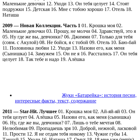
Маленькие девочки 12. Уходи 13. Он тебя целует 14. Стоят
подружки 15. Детская 16. Мне с тобою хорошо 17. Отель 18.
Наташа
2009 — Новая Коллекция. Часть 1
01. Крошка моя 02.
Маленькие девочки 03. Прошу, не молчи 04. Здравствуй, это я
05. Ну где же вы, девчонки? 06. Джимми 07. Только для тебя
(совм. с Акулой) 08. Не бойся, я с тобой 09. Отель 10. Баю-бай
11. Половинка любви 12. Уходи 13. Назови его, как меня
(Сынишка) 14. Замужем 15. Он не я 16. Расстались 17. Он тебя
целует 18. Так тебе и надо 19. Алёшка
Жуки «Батарейка»: история песни,
интересные факты, текст, содержание
2011 — Star-Hit. Лучшее
01. Крошка моя 02. Ай-яй-яй 03. Он
тебя целует 04. Алёшка 05. Назови его, как меня (сынишка)
06. Ну, где же вы, девчонки? 07. Лишь о тебе мечтая 08.
Нелюбимая 09. Пропадаешь зря 10. Доброй, нежной, ласковой
11. Прости 12. Я не отдам тебя никому 13. Чужие губы 14.
Танцуй 15. Уходи 16. Наташа 17. Омут 18. 18 мне уже (remix)