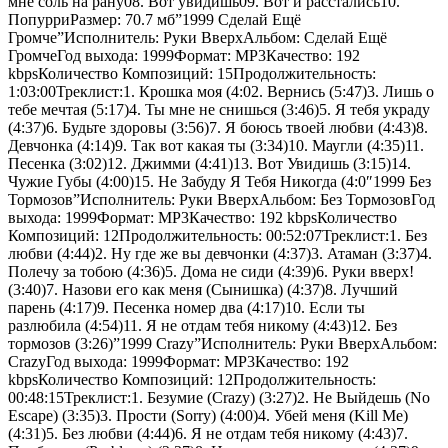
мне соль на рану08. Вот увидишь09. Вот и расстались10.
ПопурриРазмер: 70.7 мб”1999 Cделай Ещё
Громче”Исполнитель: Руки ВверхАльбом: Cделай Ещё
ГромчеГод выхода: 1999Формат: MP3Качество: 192
kbpsКоличество Композиций: 15Продолжительность:
1:03:00Треклист:1. Крошка моя (4:02. Вернись (5:47)3. Лишь о
тебе мечтая (5:17)4. Ты мне не снишься (3:46)5. Я тебя украду
(4:37)6. Будьте здоровы (3:56)7. Я боюсь твоей любви (4:43)8.
Девчонка (4:14)9. Так вот какая ты (3:34)10. Маугли (4:35)11.
Песенка (3:02)12. Джимми (4:41)13. Вот Увидишь (3:15)14.
Чужие Губы (4:00)15. Не Забуду Я Тебя Никогда (4:0″1999 Без
Тормозов”Исполнитель: Руки ВверхАльбом: Без ТормозовГод
выхода: 1999Формат: MP3Качество: 192 kbpsКоличество
Композиций: 12Продолжительность: 00:52:07Треклист:1. Без
любви (4:44)2. Ну где же вы девчонки (4:37)3. Атаман (3:37)4.
Полечу за тобою (4:36)5. Дома не сиди (4:39)6. Руки вверх!
(3:40)7. Назови его как меня (Сынишка) (4:37)8. Лучший
парень (4:17)9. Песенка номер два (4:17)10. Если ты
разлюбила (4:54)11. Я не отдам тебя никому (4:43)12. Без
тормозов (3:26)”1999 Crazy”Исполнитель: Руки ВверхАльбом:
CrazyГод выхода: 1999Формат: MP3Качество: 192
kbpsКоличество Композиций: 12Продолжительность:
00:48:15Треклист:1. Безумие (Crazy) (3:27)2. Не Выйдешь (No
Escape) (3:35)3. Прости (Sorry) (4:00)4. Убей меня (Kill Me)
(4:31)5. Без любви (4:44)6. Я не отдам тебя никому (4:43)7.