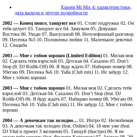
Xiaomi Mi Mix 4: характеристики,
дата выхода и другие подробности
2002 — Конец попсе, танцуют все
01. Стоят подружки 02. Он
тебя целует 03. Танцуют все 04. Замужем 05. Девушки
Востока 06. Уходи 07. Выпускной 08. Нетелефонный разговор
09. Песенка №5 10. Половинка любви 11. Маленькие девочки
12. Свадьба
2003 — Мне с тобою хорошо (Limited Edition)
01. Милая моя
02. Сделать тебя взрослой 03. Детская 04. Сахалин 05. Don’t
Stop (ft. DJ Rodik-Off) 06. Я буду ждать 07. Набираю номер 08.
Убегаю 09. Песенка №6 10. Yalla (Club mix) 11. Не забуду 12.
Мне с тобою хорошо
2003 — Мне с тобою хорошо
01. Милая моя 02. Сделать тебя
взрослой 03. Детская 04. Сахалин 05. Don’t Stop (feat. DJ
Rodik-Off) 06. Я буду ждать 07. Набираю номер 08. Убегаю 09.
Песенка №6 10. Yalla (Club mix) 11. Не забуду 12. Мне с тобою
хорошо
2004 — А девочкам так холодно…
01. Интро 02. Нелюбимая
03. А девочкам так холодно (feat. Online) 04. 18 мне уже (feat.
DJ Vital и проект 3 желания) 05. Танцуй (быстро) 06. Я не
отдам тебя никому (feat. Филипп Киркоров) 07. Атаман 08. Эй,