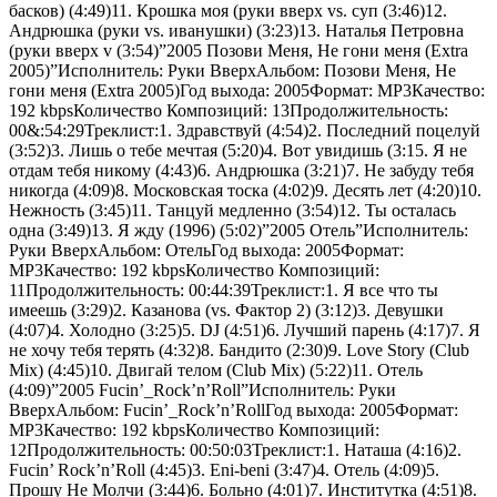
басков) (4:49)11. Крошка моя (руки вверх vs. суп (3:46)12.
Андрюшка (руки vs. иванушки) (3:23)13. Наталья Петровна
(руки вверх v (3:54)”2005 Позови Меня, Не гони меня (Extra
2005)”Исполнитель: Руки ВверхАльбом: Позови Меня, Не
гони меня (Extra 2005)Год выхода: 2005Формат: MP3Качество:
192 kbpsКоличество Композиций: 13Продолжительность:
00&:54:29Треклист:1. Здравствуй (4:54)2. Последний поцелуй
(3:52)3. Лишь о тебе мечтая (5:20)4. Вот увидишь (3:15. Я не
отдам тебя никому (4:43)6. Андрюшка (3:21)7. Не забуду тебя
никогда (4:09)8. Московская тоска (4:02)9. Десять лет (4:20)10.
Нежность (3:45)11. Танцуй медленно (3:54)12. Ты осталась
одна (3:49)13. Я жду (1996) (5:02)”2005 Отель”Исполнитель:
Руки ВверхАльбом: ОтельГод выхода: 2005Формат:
MP3Качество: 192 kbpsКоличество Композиций:
11Продолжительность: 00:44:39Треклист:1. Я все что ты
имеешь (3:29)2. Казанова (vs. Фактор 2) (3:12)3. Девушки
(4:07)4. Холодно (3:25)5. DJ (4:51)6. Лучший парень (4:17)7. Я
не хочу тебя терять (4:32)8. Бандито (2:30)9. Love Story (Club
Mix) (4:45)10. Двигай телом (Club Mix) (5:22)11. Отель
(4:09)”2005 Fucin’_Rock’n’Roll”Исполнитель: Руки
ВверхАльбом: Fucin’_Rock’n’RollГод выхода: 2005Формат:
MP3Качество: 192 kbpsКоличество Композиций:
12Продолжительность: 00:50:03Треклист:1. Наташа (4:16)2.
Fucin’ Rock’n’Roll (4:45)3. Eni-beni (3:47)4. Отель (4:09)5.
Прошу Не Молчи (3:44)6. Больно (4:01)7. Институтка (4:51)8.