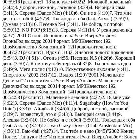
00:59:16Треклист:1. 18 мне уже (4:02)2. Молодой, красивый
(3:44)3. Доброй, нежной, ласковой (3:39)4. Выбирай сама
(3:41)5. Сережа (Dance Mix) (4:10)6. Он не я (4:10)7. Что мне
делать с тобой (4:57)8. Только для тебя (feat. Акула) (3:59)9.
Думала (4:13)10. Песенка №4 (3:411. Не бойся, я с тобой
(3:50)12. NO POP (6:15)13. Сережа (4:11)14. У реки девчонка
(4:37)”2001 Огонь”Исполнитель:Руки ВверхАльбом:
ОгоньГод выхода: 2001Формат: MP3Качество: 192
kbpsКоличество Композиций: 12Продолжительность:
00:47:22Треклист:1. Вдох (1:16)2. Энергия нового поколения
(3:54)3. DJ (4:51)4. Огонь (4:55. Песенка №5 (4:26)6. Хороший
день (3:50)7. Я не хочу тебя терять (4:32)8. Ты осталась одна
(3:49)9. Мега-полис (4:12)10. Искуственное дыхание (4:411.
Спортлото ‘2002 (5:17)12. Выдох (1:29)”2001 Маленькие
Девочки”Исполнитель: Руки ВверхАльбом: Маленькие
ДевочкиГод выхода: 2001Формат: MP3Качество: 192
kbpsКоличество Композиций: 14Продолжительность:
00:54:58Треклист:1. Маленькие девочки (4:22)2. 18 мне уже
(4:02)3. Сережа (Dance Mix) (4:11)4. Sugarbaby (How’re You
Doin’) (3:33)5. Ай-яй-яй (3:46)6. Доброй, нежной, ласковой
(3:39)7. Здравствуй, это я (3:43)8. Выбирай сама (3:41)9.
Алешка (3:24)10. Не бойся, я с тобой (3:50)11. Только для тебя
(feat. Акула) (3:59)12. Ivan Crazy Driver (Club Amsterdam Mix)
(4:36)13. Баю-бай (4:27)14. Так тебе и надо (3:45)”2002 Конец
Попсе, Танцуют Все”Исполнитель: Руки ВверхАльбом: Конец